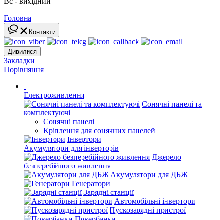
Вс - вихідний
Головна
Контакти
Дивилися
Закладки
Порівняння
Електроживлення
Сонячні панелі та
комплектуючі
Сонячні панелі
Кріплення для сонячних панелей
Інвертори
Акумулятори для інверторів
Джерело
безперебійного живлення
Акумулятори для ДБЖ
Генератори
Зарядні станції
Автомобільні інвертори
Пускозарядні пристрої
Повербанки