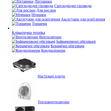
Ліхтарики
Світлодіодні гірлянди
Для рослин
Нічники
Аксесуари для освітлення
Торшери
Кліматична техніка
Вентилятори
Інфрачервоні обігрівачі
Керамічні обігрівачі
Кондиціонери
Настільні плити
Тепловентилятори