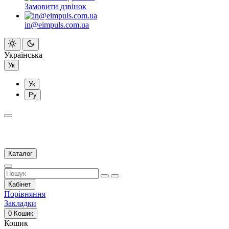
Замовити дзвінок
in@eimpuls.com.ua
Українська
Ук
Ук
Ру
Каталог
Кабінет
Порівняння
Закладки
0
Кошик
Кошик