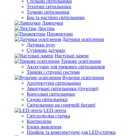
Стельові світильники
Технічні світильники
Точкові світильники
Бра та настінні світильники
Лампочки
Люстры
Прожектори
Датчики освітлення
Датчики руху
Сутінкові датчики
Настільні лампи
Трекове освітлення
Аксесуари для трекових світильників
Трекові і струнні системи
Вуличне освітлення
Архітектурні світильники
Закопувані світильники (ґрунтові)
Консольні світильники
Садові світильники
Світильники на сонячній батареї
LED-лента
Світлодіодна стрічка
Контролери
Блоки живлення
Профіль та комплектуючі для LED-стрічки