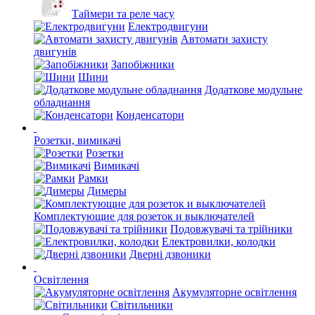
Таймери та реле часу
Електродвигуни
Автомати захисту
двигунів
Запобіжники
Шини
Додаткове модульне
обладнання
Конденсатори
Розетки, вимикачі
Розетки
Вимикачі
Рамки
Димеры
Комплектующие для розеток и выключателей
Подовжувачі та трійники
Електровилки, колодки
Дверні дзвоники
Освітлення
Акумуляторне освітлення
Світильники