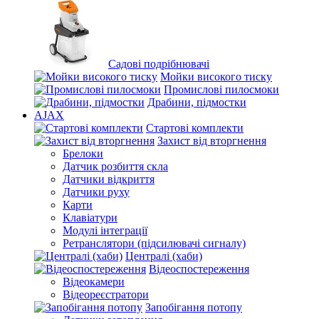
Садові подрібнювачі
Мойки високого тиску
Промислові пилосмоки
Драбини, підмостки
AJAX
Стартові комплекти
Захист від вторгнення
Брелоки
Датчик розбиття скла
Датчики відкриття
Датчики руху
Карти
Клавіатури
Модулі інтеграції
Ретранслятори (підсилювачі сигналу)
Централі (хаби)
Відеоспостереження
Відеокамери
Відеореєстратори
Запобігання потопу