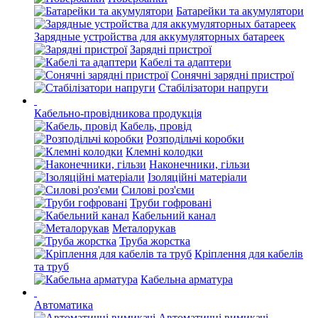
Батарейки та акумулятори
Зарядные устройства для аккумуляторных батареек
Зарядні пристрої
Кабелі та адаптери
Сонячні зарядні пристрої
Стабілізатори напруги
Кабельно-провідникова продукція
Кабель, провід
Розподільчі коробки
Клемні колодки
Наконечники, гільзи
Ізоляційні матеріали
Силові роз'єми
Труби гофровані
Кабельний канал
Металорукав
Труба жорстка
Кріплення для кабелів
та труб
Кабельна арматура
Автоматика
Автоматичні вимикачі