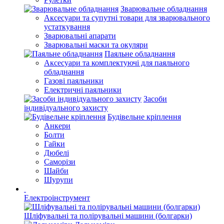
Зварювальне обладнання
Аксесуари та супутні товари для зварювального
устаткування
Зварювальні апарати
Зварювальні маски та окуляри
Паяльне обладнання
Аксесуари та комплектуючі для паяльного
обладнання
Газові паяльники
Електричні паяльники
Засоби
індивідуального захисту
Будівельне кріплення
Анкери
Болти
Гайки
Дюбелі
Саморізи
Шайби
Шурупи
Електроінструмент
Шліфувальні та полірувальні машини (болгарки)