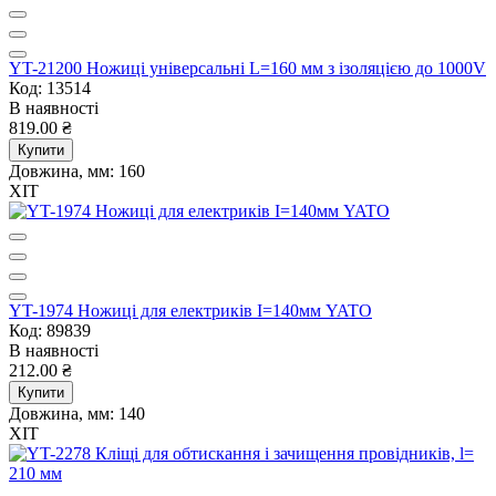
YT-21200 Ножиці універсальні L=160 мм з ізоляцією до 1000V
Код: 13514
В наявності
819.00 ₴
Купити
Довжина, мм:
160
ХІТ
YT-1974 Ножиці для електриків І=140мм YATO
Код: 89839
В наявності
212.00 ₴
Купити
Довжина, мм:
140
ХІТ