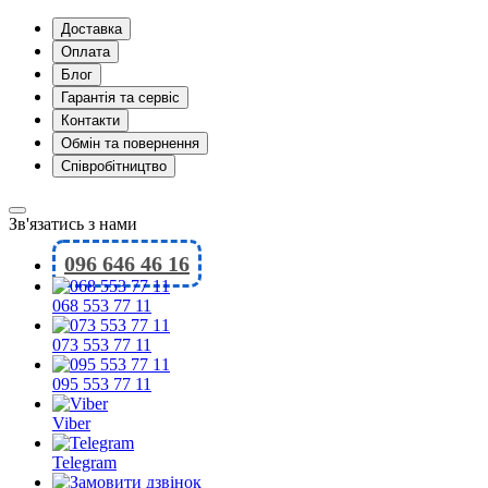
Доставка
Оплата
Блог
Гарантія та сервіс
Контакти
Обмін та повернення
Співробітництво
Зв'язатись з нами
096 646 46 16
068 553 77 11
073 553 77 11
095 553 77 11
Viber
Telegram