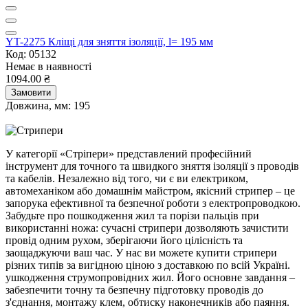
YT-2275 Кліщі для зняття ізоляції, l= 195 мм
Код: 05132
Немає в наявності
1094.00 ₴
Замовити
Довжина, мм:
195
У категорії «Стріпери» представлений професійний
інструмент для точного та швидкого зняття ізоляції з проводів
та кабелів. Незалежно від того, чи є ви електриком,
автомеханіком або домашнім майстром, якісний стрипер – це
запорука ефективної та безпечної роботи з електропроводкою.
Забудьте про пошкодження жил та порізи пальців при
використанні ножа: сучасні стрипери дозволяють зачистити
провід одним рухом, зберігаючи його цілісність та
заощаджуючи ваш час. У нас ви можете купити стрипери
різних типів за вигідною ціною з доставкою по всій Україні.
ушкодження струмопровідних жил. Його основне завдання –
забезпечити точну та безпечну підготовку проводів до
з'єднання, монтажу клем, обтиску наконечників або паяння.