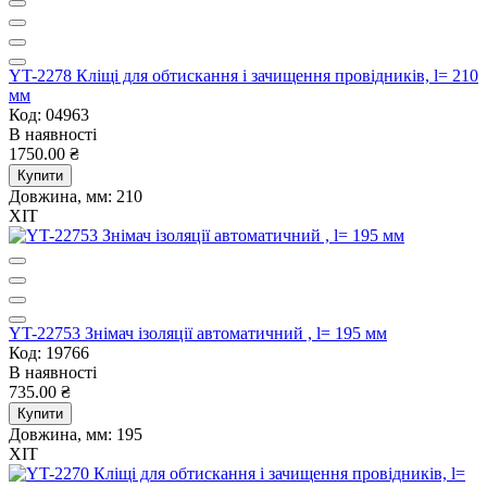
YT-2278 Кліщі для обтискання і зачищення провідників, l= 210
мм
Код: 04963
В наявності
1750.00 ₴
Купити
Довжина, мм:
210
ХІТ
YT-22753 Знімач ізоляції автоматичний , l= 195 мм
Код: 19766
В наявності
735.00 ₴
Купити
Довжина, мм:
195
ХІТ