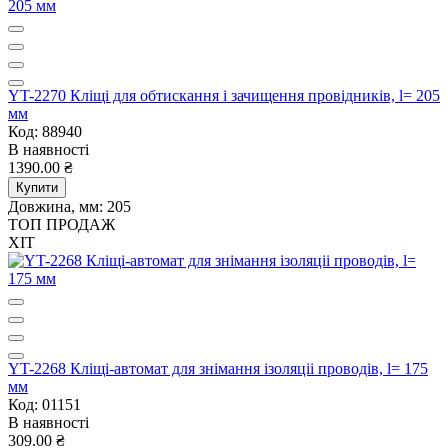
YT-2270 Кліщі для обтискання і зачищення провідників, l= 205
мм
Код: 88940
В наявності
1390.00 ₴
Купити
Довжина, мм:
205
ТОП ПРОДАЖ
ХІТ
YT-2268 Кліщі-автомат для знімання ізоляціі проводів, l= 175
мм
Код: 01151
В наявності
309.00 ₴