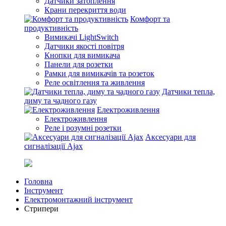
Датчики затоплення
Крани перекриття води
Комфорт та
продуктивність
Вимикачі LightSwitch
Датчики якості повітря
Кнопки для вимикача
Панели для розетки
Рамки для вимикачів та розеток
Реле освітлення та живлення
Датчики тепла,
диму та чадного газу
Електроживлення
Електроживлення
Реле і розумні розетки
Аксесуари для
сигналізації Ajax
Головна
Інструмент
Електромонтажний інструмент
Стрипери