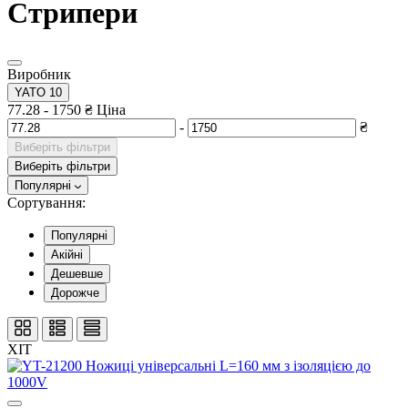
Стрипери
Виробник
YATO
10
77.28
-
1750
₴
Ціна
-
₴
Виберіть фільтри
Виберіть фільтри
Популярні
Сортування:
Популярні
Акійні
Дешевше
Дорожче
ХІТ