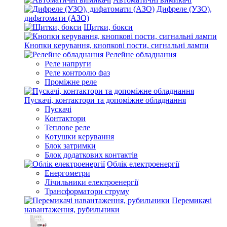
Дифреле (УЗО),
дифатомати (АЗО)
Щитки, бокси
Кнопки керування, кнопкові пости, сигнальні лампи
Релейне обладнання
Реле напруги
Реле контролю фаз
Проміжне реле
Пускачі, контактори та допоміжне обладнання
Пускачі
Контактори
Теплове реле
Котушки керування
Блок затримки
Блок додаткових контактів
Облік електроенергії
Енергометри
Лічильники електроенергії
Трансформатори струму
Перемикачі
навантаження, рубильники