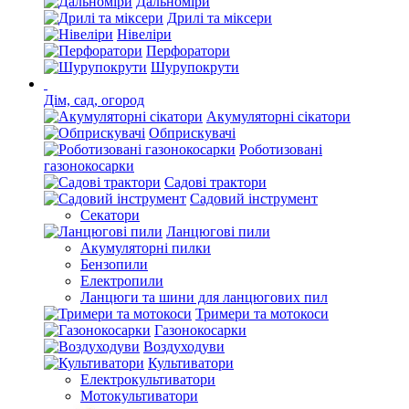
Дальноміри
Дрилі та міксери
Нівеліри
Перфоратори
Шурупокрути
Дім, сад, огород
Акумуляторні сікатори
Обприскувачі
Роботизовані
газонокосарки
Садові трактори
Садовий інструмент
Секатори
Ланцюгові пили
Акумуляторні пилки
Бензопили
Електропили
Ланцюги та шини для ланцюгових пил
Тримери та мотокоси
Газонокосарки
Воздуходуви
Культиватори
Електрокультиватори
Мотокультиватори