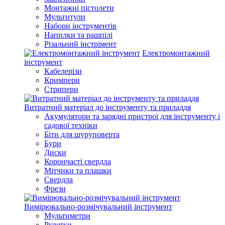
Монтажні пістолети
Мультитули
Набори інструментів
Напилки та рашпілі
Різальний інстрімент
Електромонтажний
інструмент
Кабелерізи
Кримпери
Стрипери
Витратний матеріал до інструменту та приладдя
Акумулятори та зарядні пристрої для інструменту і
садової техніки
Біти для шуруповерта
Бури
Диски
Корончасті свердла
Мітчики та плашки
Свердла
Фрези
Вимірювально-розмічувальний інструмент
Мультиметри
Рулетки