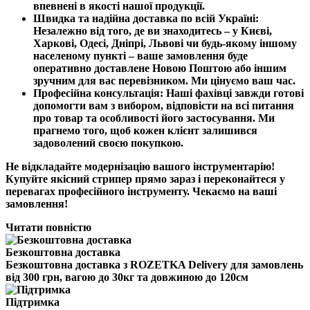
впевнені в якості нашої продукції.
Швидка та надійна доставка по всій Україні
:
Незалежно від того, де ви знаходитесь – у Києві,
Харкові, Одесі, Дніпрі, Львові чи будь-якому іншому
населеному пункті – ваше замовлення буде
оперативно доставлене Новою Поштою або іншим
зручним для вас перевізником. Ми цінуємо ваш час.
Професійна консультація
: Наші фахівці завжди готові
допомогти вам з вибором, відповісти на всі питання
про товар та особливості його застосування. Ми
прагнемо того, щоб кожен клієнт залишився
задоволений своєю покупкою.
Не відкладайте модернізацію вашого інструментарію!
Купуйте якісний стрипер прямо зараз і переконайтеся у
перевагах професійного інструменту. Чекаємо на ваші
замовлення!
Читати повністю
Безкоштовна доставка
Безкоштовна доставка з ROZETKA Delivery для замовлень
від 300 грн, вагою до 30кг та довжиною до 120см
Підтримка