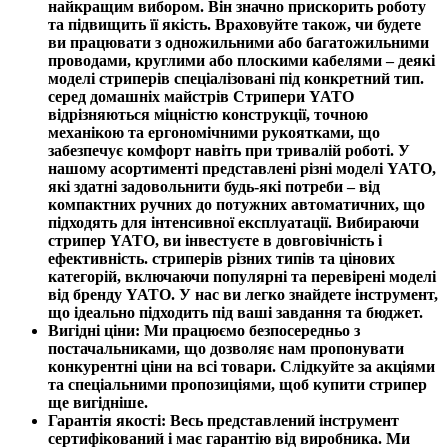
найкращим вибором. Він значно прискорить роботу
та підвищить її якість. Враховуйте також, чи будете
ви працювати з одножильними або багатожильними
проводами, круглими або плоскими кабелями – деякі
моделі стриперів спеціалізовані під конкретний тип.
серед домашніх майстрів Стрипери YATO
відрізняються міцністю конструкції, точною
механікою та ергономічними рукоятками, що
забезпечує комфорт навіть при тривалій роботі. У
нашому асортименті представлені різні моделі YATO,
які здатні задовольнити будь-які потреби – від
компактних ручних до потужних автоматичних, що
підходять для інтенсивної експлуатації. Вибираючи
стрипер YATO, ви інвестуєте в довговічність і
ефективність. стриперів різних типів та цінових
категорій, включаючи популярні та перевірені моделі
від бренду YATO. У нас ви легко знайдете інструмент,
що ідеально підходить під ваші завдання та бюджет.
Вигідні ціни
: Ми працюємо безпосередньо з
постачальниками, що дозволяє нам пропонувати
конкурентні ціни на всі товари. Слідкуйте за акціями
та спеціальними пропозиціями, щоб купити стрипер
ще вигідніше.
Гарантія якості
: Весь представлений інструмент
сертифікований і має гарантію від виробника. Ми