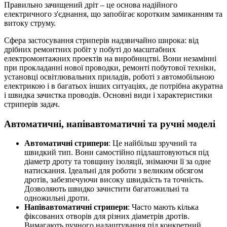
Правильно зачищений дріт – це основа надійного
електричного з'єднання, що запобігає коротким замиканням та
витоку струму.
Сфера застосування стриперів надзвичайно широка: від
дрібних ремонтних робіт у побуті до масштабних
електромонтажних проектів на виробництві. Вони незамінні
при прокладанні нової проводки, ремонті побутової техніки,
установці освітлювальних приладів, роботі з автомобільною
електрикою і в багатьох інших ситуаціях, де потрібна акуратна
і швидка зачистка проводів. Основні види і характеристики
стриперів задач.
Автоматичні, напівавтоматичні та ручні моделі
Автоматичні стрипери
: Це найбільш зручний та
швидкий тип. Вони самостійно підлаштовуються під
діаметр дроту та товщину ізоляції, знімаючи її за одне
натискання. Ідеальні для роботи з великим обсягом
дротів, забезпечуючи високу швидкість та точність.
Дозволяють швидко зачистити багатожильні та
одножильні дроти.
Напівавтоматичні стрипери
: Часто мають кілька
фіксованих отворів для різних діаметрів дротів.
Вимагають ручного налаштування під конкретний