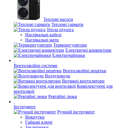
Теплові насоси
Теплові гармати
Тепла підлога
Нагрівальні кабелі
Нагрівальні мати
Терморегулятори
Електричні конвектори
Електрочайники
Вентиляційні системи
Вентиляційні решітки
Воздуховоди
Витяжні вентилятори
Комплектуючі для
вентиляції
Ревізійні люки
Інструмент
Ручний інструмент
Викрутки
Гайкові ключі
Заклепники