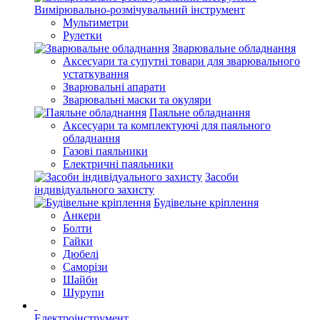
Вимірювально-розмічувальний інструмент
Мультиметри
Рулетки
Зварювальне обладнання
Аксесуари та супутні товари для зварювального
устаткування
Зварювальні апарати
Зварювальні маски та окуляри
Паяльне обладнання
Аксесуари та комплектуючі для паяльного
обладнання
Газові паяльники
Електричні паяльники
Засоби
індивідуального захисту
Будівельне кріплення
Анкери
Болти
Гайки
Дюбелі
Саморізи
Шайби
Шурупи
Електроінструмент