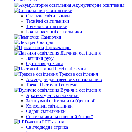
Акумуляторне освітлення
Світильники
Стельові світильники
Технічні світильники
Точкові світильники
Бра та настінні світильники
Лампочки
Люстры
Прожектори
Датчики освітлення
Датчики руху
Сутінкові датчики
Настільні лампи
Трекове освітлення
Аксесуари для трекових світильників
Трекові і струнні системи
Вуличне освітлення
Архітектурні світильники
Закопувані світильники (ґрунтові)
Консольні світильники
Садові світильники
Світильники на сонячній батареї
LED-лента
Світлодіодна стрічка