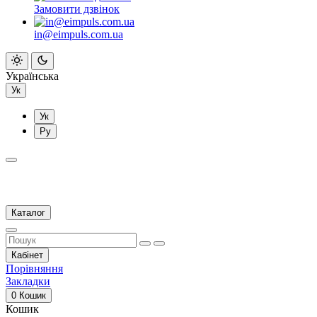
Замовити дзвінок
in@eimpuls.com.ua
Українська
Ук
Ук
Ру
Каталог
Кабінет
Порівняння
Закладки
0
Кошик
Кошик