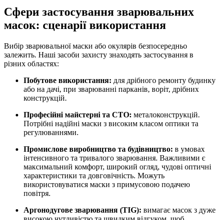
Сфери застосування зварювальних
масок: сценарії використання
Вибір зварювальної маски або окулярів безпосередньо
залежить. Наші засоби захисту знаходять застосування в
різних областях:
Побутове використання:
для дрібного ремонту будинку
або на дачі, при зварюванні парканів, воріт, дрібних
конструкцій.
Професійні майстерні та СТО:
металоконструкцій.
Потрібні надійні маски з високим класом оптики та
регулюваннями.
Промислове виробництво та будівництво:
в умовах
інтенсивного та тривалого зварювання. Важливими є
максимальний комфорт, широкий огляд, чудові оптичні
характеристики та довговічність. Можуть
використовуватися маски з примусовою подачею
повітря.
Аргонодугове зварювання (TIG):
вимагає масок з дуже
високою чутливістю та швидким відгуком, щоб