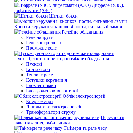
Дифреле (УЗО),
дифатомати (АЗО)
Щитки, бокси
Кнопки керування, кнопкові пости, сигнальні лампи
Релейне обладнання
Реле напруги
Реле контролю фаз
Проміжне реле
Пускачі, контактори та допоміжне обладнання
Пускачі
Контактори
Теплове реле
Котушки керування
Блок затримки
Блок додаткових контактів
Облік електроенергії
Енергометри
Лічильники електроенергії
Трансформатори струму
Перемикачі
навантаження, рубильники
Таймери та реле часу