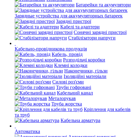
Батарейки та акумулятори
Зарядные устройства для аккумуляторных батареек
Зарядні пристрої
Кабелі та адаптери
Сонячні зарядні пристрої
Стабілізатори напруги
Кабельно-провідникова продукція
Кабель, провід
Розподільчі коробки
Клемні колодки
Наконечники, гільзи
Ізоляційні матеріали
Силові роз'єми
Труби гофровані
Кабельний канал
Металорукав
Труба жорстка
Кріплення для кабелів
та труб
Кабельна арматура
Автоматика
Автоматичні вимикачі