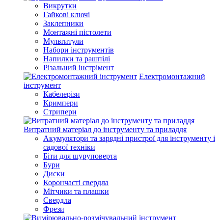
Викрутки
Гайкові ключі
Заклепники
Монтажні пістолети
Мультитули
Набори інструментів
Напилки та рашпілі
Різальний інстрімент
Електромонтажний
інструмент
Кабелерізи
Кримпери
Стрипери
Витратний матеріал до інструменту та приладдя
Акумулятори та зарядні пристрої для інструменту і
садової техніки
Біти для шуруповерта
Бури
Диски
Корончасті свердла
Мітчики та плашки
Свердла
Фрези