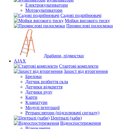
Електрокультиватори
Мотокультиватори
Садові подрібнювачі
Мойки високого тиску
Промислові пилосмоки
Драбини, підмостки
AJAX
Стартові комплекти
Захист від вторгнення
Брелоки
Датчик розбиття скла
Датчики відкриття
Датчики руху
Карти
Клавіатури
Модулі інтеграції
Ретранслятори (підсилювачі сигналу)
Централі (хаби)
Відеоспостереження
Відеокамери