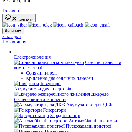
Вс - вихідний
Головна
Контакти
Дивилися
Закладки
Порівняння
Електроживлення
Сонячні панелі та
комплектуючі
Сонячні панелі
Кріплення для сонячних панелей
Інвертори
Акумулятори для інверторів
Джерело
безперебійного живлення
Акумулятори для ДБЖ
Генератори
Зарядні станції
Автомобільні інвертори
Пускозарядні пристрої
Повербанки