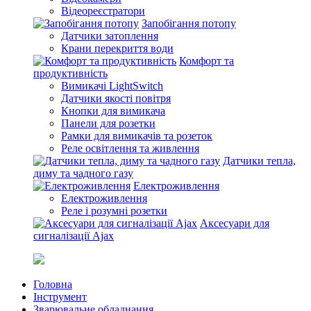
Відеореєстратори
Запобігання потопу
Датчики затоплення
Крани перекриття води
Комфорт та
продуктивність
Вимикачі LightSwitch
Датчики якості повітря
Кнопки для вимикача
Панели для розетки
Рамки для вимикачів та розеток
Реле освітлення та живлення
Датчики тепла,
диму та чадного газу
Електроживлення
Електроживлення
Реле і розумні розетки
Аксесуари для
сигналізації Ajax
Головна
Інструмент
Зварювальне обладнання