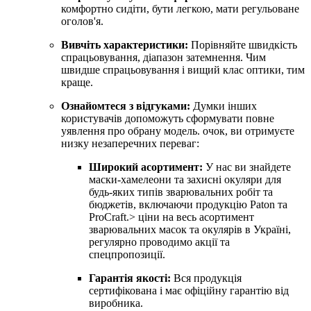
комфортно сидіти, бути легкою, мати регульоване
оголов'я.
Вивчіть характеристики:
Порівняйте швидкість
спрацьовування, діапазон затемнення. Чим
швидше спрацьовування і вищий клас оптики, тим
краще.
Ознайомтеся з відгуками:
Думки інших
користувачів допоможуть сформувати повне
уявлення про обрану модель. очок, ви отримуєте
низку незаперечних переваг:
Широкий асортимент:
У нас ви знайдете
маски-хамелеони та захисні окуляри для
будь-яких типів зварювальних робіт та
бюджетів, включаючи продукцію Paton та
ProCraft.> ціни на весь асортимент
зварювальних масок та окулярів в Україні,
регулярно проводимо акції та
спецпропозиції.
Гарантія якості:
Вся продукція
сертифікована і має офіційну гарантію від
виробника.