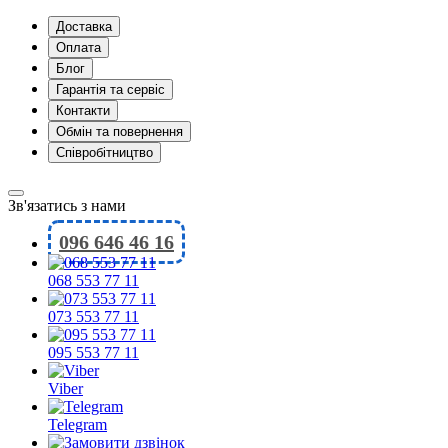
Доставка
Оплата
Блог
Гарантія та сервіс
Контакти
Обмін та повернення
Співробітництво
Зв'язатись з нами
096 646 46 16
068 553 77 11
073 553 77 11
095 553 77 11
Viber
Telegram