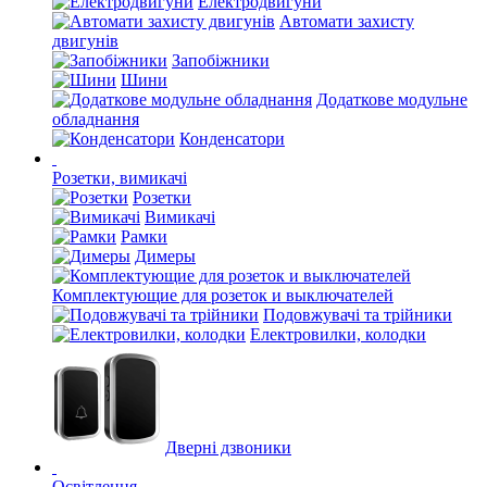
Електродвигуни
Автомати захисту
двигунів
Запобіжники
Шини
Додаткове модульне
обладнання
Конденсатори
Розетки, вимикачі
Розетки
Вимикачі
Рамки
Димеры
Комплектующие для розеток и выключателей
Подовжувачі та трійники
Електровилки, колодки
Дверні дзвоники
Освітлення