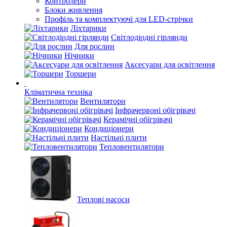
Контролери
Блоки живлення
Профіль та комплектуючі для LED-стрічки
Ліхтарики
Світлодіодні гірлянди
Для рослин
Нічники
Аксесуари для освітлення
Торшери
Кліматична техніка
Вентилятори
Інфрачервоні обігрівачі
Керамічні обігрівачі
Кондиціонери
Настільні плити
Тепловентилятори
Теплові насоси