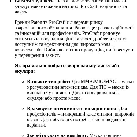
Вага та зручність:
Легка і добре збалансована маска
знижує навантаження на шию. ProCraft: надійність та
якість
Бренди Paton та ProCraft є лідерами ринку
зварювального обладнання. Paton – це зразок надійності
та інновацій для професіоналів. ProCraft пропонує
оптимальне поєднання ціни та якості, роблячи захист
доступним та ефективним для широкого кола
користувачів. Вибираючи їхню продукцію, ви інвестуєте
у перевірений захист.
Як правильно вибрати зварювальну маску або
окуляри:
Визначте тип робіт:
Для MMA/MIG/MAG – маски
з регульованим затемненням. Для TIG – маски із
високою чутливістю. Для газозварювання –
окуляри або проста маска.
Враховуйте інтенсивність використання:
Для
професіоналів – найкращий клас оптики, широкий
огляд. Для побутових потреб – якісні бюджетні
варіанти.
Зверніть увагу на комфорт:
Маска повинна