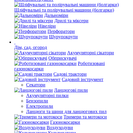
Шліфувальні та полірувальні машини (болгарки)
Дальноміри
Дрилі та міксери
Нівеліри
Перфоратори
Шурупокрути
Дім, сад, огород
Акумуляторні сікатори
Обприскувачі
Роботизовані
газонокосарки
Садові трактори
Садовий інструмент
Секатори
Ланцюгові пили
Акумуляторні пилки
Бензопили
Електропили
Ланцюги та шини для ланцюгових пил
Тримери та мотокоси
Газонокосарки
Воздуходуви
Культиватори