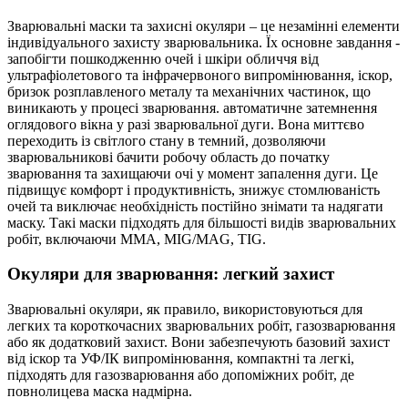
Зварювальні маски та захисні окуляри – це незамінні елементи
індивідуального захисту зварювальника. Їх основне завдання -
запобігти пошкодженню очей і шкіри обличчя від
ультрафіолетового та інфрачервоного випромінювання, іскор,
бризок розплавленого металу та механічних частинок, що
виникають у процесі зварювання. автоматичне затемнення
оглядового вікна у разі зварювальної дуги. Вона миттєво
переходить із світлого стану в темний, дозволяючи
зварювальникові бачити робочу область до початку
зварювання та захищаючи очі у момент запалення дуги. Це
підвищує комфорт і продуктивність, знижує стомлюваність
очей та виключає необхідність постійно знімати та надягати
маску. Такі маски підходять для більшості видів зварювальних
робіт, включаючи MMA, MIG/MAG, TIG.
Окуляри для зварювання: легкий захист
Зварювальні окуляри, як правило, використовуються для
легких та короткочасних зварювальних робіт, газозварювання
або як додатковий захист. Вони забезпечують базовий захист
від іскор та УФ/ІК випромінювання, компактні та легкі,
підходять для газозварювання або допоміжних робіт, де
повнолицева маска надмірна.