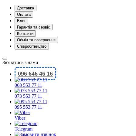
Доставка
Оплата
Блог
Гарантія та сервіс
Контакти
Обмін та повернення
Співробітництво
Зв'язатись з нами
096 646 46 16
068 553 77 11
073 553 77 11
095 553 77 11
Viber
Telegram