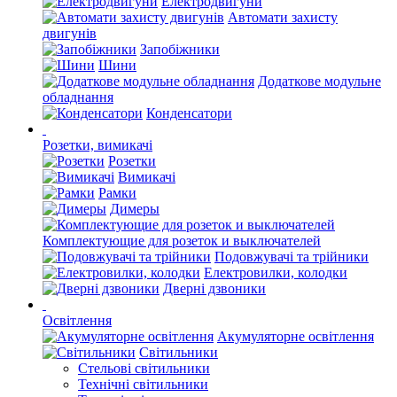
Електродвигуни
Автомати захисту
двигунів
Запобіжники
Шини
Додаткове модульне
обладнання
Конденсатори
Розетки, вимикачі
Розетки
Вимикачі
Рамки
Димеры
Комплектующие для розеток и выключателей
Подовжувачі та трійники
Електровилки, колодки
Дверні дзвоники
Освітлення
Акумуляторне освітлення
Світильники
Стельові світильники
Технічні світильники