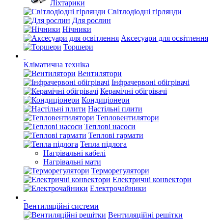
Ліхтарики
Світлодіодні гірлянди
Для рослин
Нічники
Аксесуари для освітлення
Торшери
Кліматична техніка
Вентилятори
Інфрачервоні обігрівачі
Керамічні обігрівачі
Кондиціонери
Настільні плити
Тепловентилятори
Теплові насоси
Теплові гармати
Тепла підлога
Нагрівальні кабелі
Нагрівальні мати
Терморегулятори
Електричні конвектори
Електрочайники
Вентиляційні системи
Вентиляційні решітки