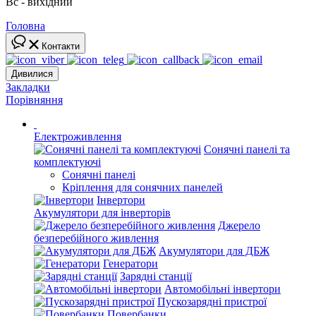
Вс - вихідний
Головна
Контакти
Дивилися
Закладки
Порівняння
Електроживлення
Сонячні панелі та
комплектуючі
Сонячні панелі
Кріплення для сонячних панелей
Інвертори
Акумулятори для інверторів
Джерело
безперебійного живлення
Акумулятори для ДБЖ
Генератори
Зарядні станції
Автомобільні інвертори
Пускозарядні пристрої
Повербанки