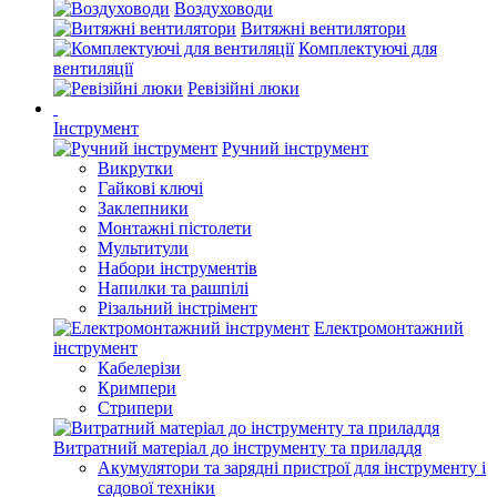
Воздуховоди
Витяжні вентилятори
Комплектуючі для
вентиляції
Ревізійні люки
Інструмент
Ручний інструмент
Викрутки
Гайкові ключі
Заклепники
Монтажні пістолети
Мультитули
Набори інструментів
Напилки та рашпілі
Різальний інстрімент
Електромонтажний
інструмент
Кабелерізи
Кримпери
Стрипери
Витратний матеріал до інструменту та приладдя
Акумулятори та зарядні пристрої для інструменту і
садової техніки