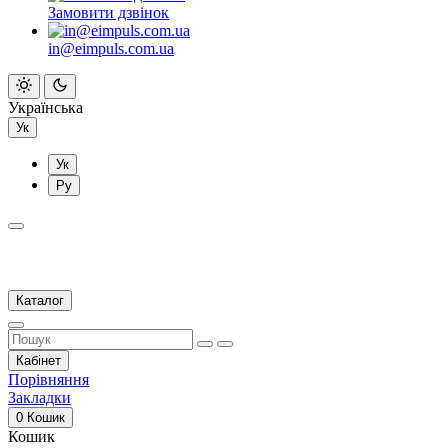
Замовити дзвінок
in@eimpuls.com.ua
Українська
Ук
Ук
Ру
Каталог
Кабінет
Порівняння
Закладки
0
Кошик
Кошик