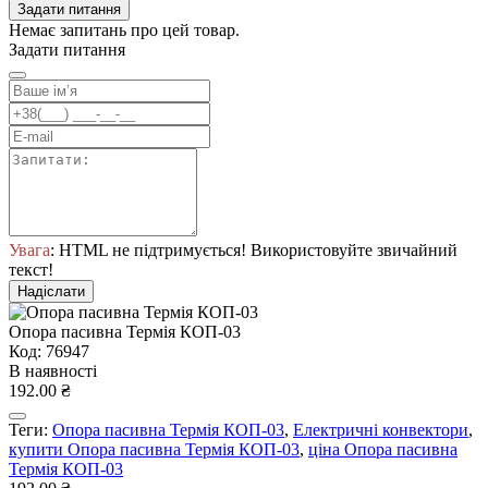
Задати питання
Немає запитань про цей товар.
Задати питання
Увага
: HTML не підтримується! Використовуйте звичайний
текст!
Надіслати
Опора пасивна Термія КОП-03
Код: 76947
В наявності
192.00 ₴
Теги:
Опора пасивна Термія КОП-03
,
Електричні конвектори
,
купити Опора пасивна Термія КОП-03
,
ціна Опора пасивна
Термія КОП-03