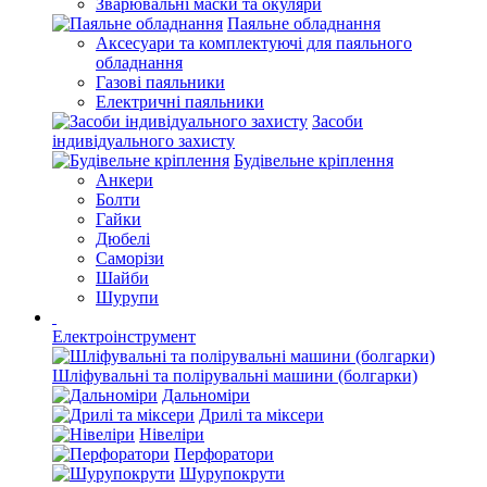
Зварювальні маски та окуляри
Паяльне обладнання
Аксесуари та комплектуючі для паяльного
обладнання
Газові паяльники
Електричні паяльники
Засоби
індивідуального захисту
Будівельне кріплення
Анкери
Болти
Гайки
Дюбелі
Саморізи
Шайби
Шурупи
Електроінструмент
Шліфувальні та полірувальні машини (болгарки)
Дальноміри
Дрилі та міксери
Нівеліри
Перфоратори
Шурупокрути