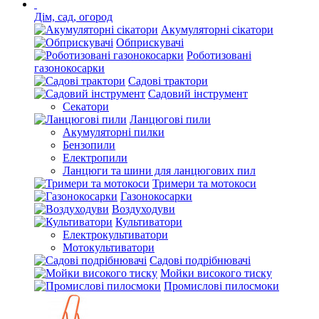
Дім, сад, огород
Акумуляторні сікатори
Обприскувачі
Роботизовані
газонокосарки
Садові трактори
Садовий інструмент
Секатори
Ланцюгові пили
Акумуляторні пилки
Бензопили
Електропили
Ланцюги та шини для ланцюгових пил
Тримери та мотокоси
Газонокосарки
Воздуходуви
Культиватори
Електрокультиватори
Мотокультиватори
Садові подрібнювачі
Мойки високого тиску
Промислові пилосмоки