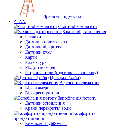
Драбини, підмостки
AJAX
Стартові комплекти
Захист від вторгнення
Брелоки
Датчик розбиття скла
Датчики відкриття
Датчики руху
Карти
Клавіатури
Модулі інтеграції
Ретранслятори (підсилювачі сигналу)
Централі (хаби)
Відеоспостереження
Відеокамери
Відеореєстратори
Запобігання потопу
Датчики затоплення
Крани перекриття води
Комфорт та
продуктивність
Вимикачі LightSwitch