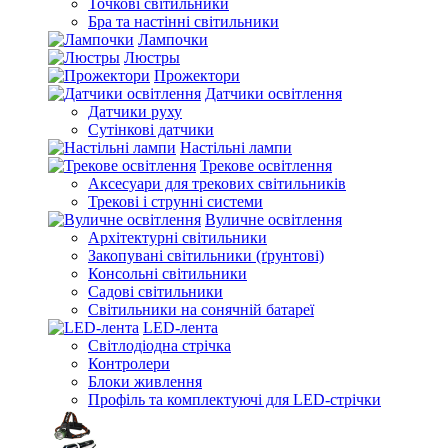
Точкові світильники
Бра та настінні світильники
Лампочки
Люстры
Прожектори
Датчики освітлення
Датчики руху
Сутінкові датчики
Настільні лампи
Трекове освітлення
Аксесуари для трекових світильників
Трекові і струнні системи
Вуличне освітлення
Архітектурні світильники
Закопувані світильники (ґрунтові)
Консольні світильники
Садові світильники
Світильники на сонячній батареї
LED-лента
Світлодіодна стрічка
Контролери
Блоки живлення
Профіль та комплектуючі для LED-стрічки