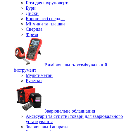
Біти для шуруповерта
Бури
Диски
Корончасті свердла
Мітчики та плашки
Свердла
Фрези
Вимірювально-розмічувальний
інструмент
Мультиметри
Рулетки
Зварювальне обладнання
Аксесуари та супутні товари для зварювального
устаткування
Зварювальні апарати