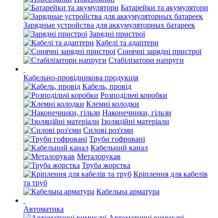
Батарейки та акумулятори
Зарядные устройства для аккумуляторных батареек
Зарядні пристрої
Кабелі та адаптери
Сонячні зарядні пристрої
Стабілізатори напруги
Кабельно-провідникова продукція
Кабель, провід
Розподільчі коробки
Клемні колодки
Наконечники, гільзи
Ізоляційні матеріали
Силові роз'єми
Труби гофровані
Кабельний канал
Металорукав
Труба жорстка
Кріплення для кабелів
та труб
Кабельна арматура
Автоматика
Автоматичні вимикачі