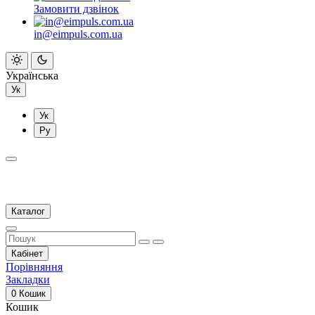
Замовити дзвінок
in@eimpuls.com.ua
Українська
Ук
Ук
Ру
Каталог
Кабінет
Порівняння
Закладки
0
Кошик
Кошик