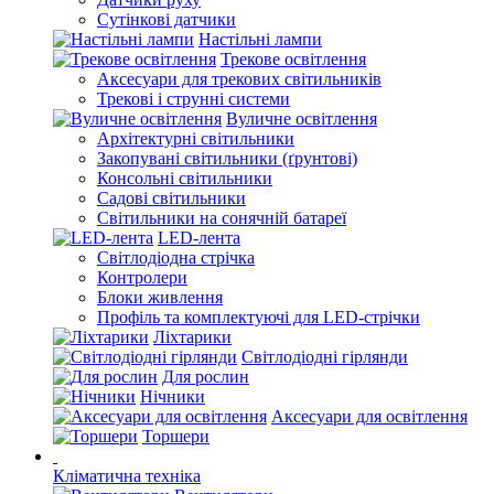
Сутінкові датчики
Настільні лампи
Трекове освітлення
Аксесуари для трекових світильників
Трекові і струнні системи
Вуличне освітлення
Архітектурні світильники
Закопувані світильники (ґрунтові)
Консольні світильники
Садові світильники
Світильники на сонячній батареї
LED-лента
Світлодіодна стрічка
Контролери
Блоки живлення
Профіль та комплектуючі для LED-стрічки
Ліхтарики
Світлодіодні гірлянди
Для рослин
Нічники
Аксесуари для освітлення
Торшери
Кліматична техніка