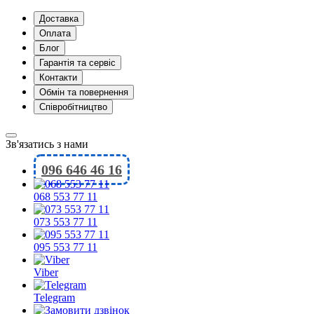
Доставка
Оплата
Блог
Гарантія та сервіс
Контакти
Обмін та повернення
Співробітництво
Зв'язатись з нами
096 646 46 16
068 553 77 11
073 553 77 11
095 553 77 11
Viber
Telegram