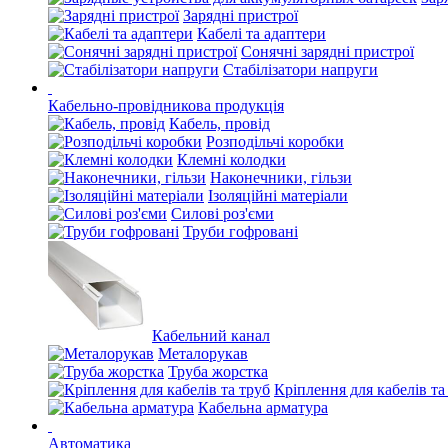
Зарядні пристрої
Кабелі та адаптери
Сонячні зарядні пристрої
Стабілізатори напруги
Кабельно-провідникова продукція
Кабель, провід
Розподільчі коробки
Клемні колодки
Наконечники, гільзи
Ізоляційні матеріали
Силові роз'єми
Труби гофровані
Кабельний канал
Металорукав
Труба жорстка
Кріплення для кабелів та
Кабельна арматура
Автоматика