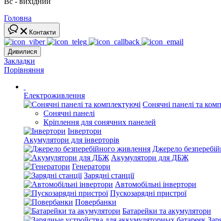
Вс - вихідний
Головна
Контакти
Дивилися
Закладки
Порівняння
Електроживлення
Сонячні панелі та ком
Сонячні панелі
Кріплення для сонячних панелей
Інвертори
Акумулятори для інверторів
Джерело безперебі
Акумулятори для ДБЖ
Генератори
Зарядні станції
Автомобільні інвертори
Пускозарядні пристрої
Повербанки
Батарейки та акумулятори
Зар