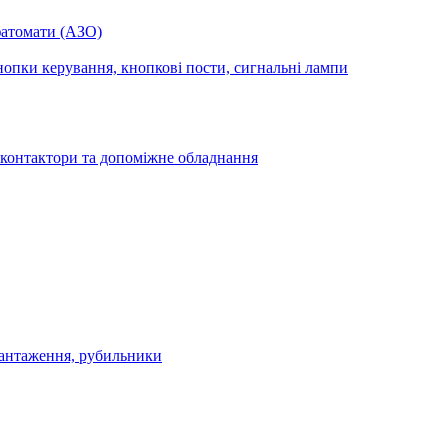
фатомати (АЗО)
опки керування, кнопкові пости, сигнальні лампи
 контактори та допоміжне обладнання
антаження, рубильники