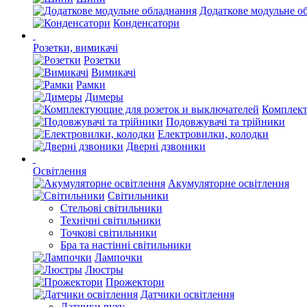
Додаткове модульне о
Конденсатори
Розетки, вимикачі
Розетки
Вимикачі
Рамки
Димеры
Комплект
Подовжувачі та трійники
Електровилки, колодки
Дверні дзвоники
Освітлення
Акумуляторне освітлення
Світильники
Стельові світильники
Технічні світильники
Точкові світильники
Бра та настінні світильники
Лампочки
Люстры
Прожектори
Датчики освітлення
Датчики руху