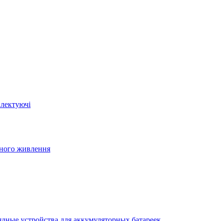
плектуючі
йного живлення
ядные устройства для аккумуляторных батареек