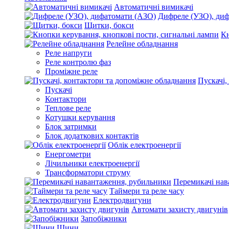
Автоматичні вимикачі
Дифреле (УЗО), ди
Щитки, бокси
Кн
Релейне обладнання
Реле напруги
Реле контролю фаз
Проміжне реле
Пускачі,
Пускачі
Контактори
Теплове реле
Котушки керування
Блок затримки
Блок додаткових контактів
Облік електроенергії
Енергометри
Лічильники електроенергії
Трансформатори струму
Перемикачі нав
Таймери та реле часу
Електродвигуни
Автомати захисту двигунів
Запобіжники
Шини