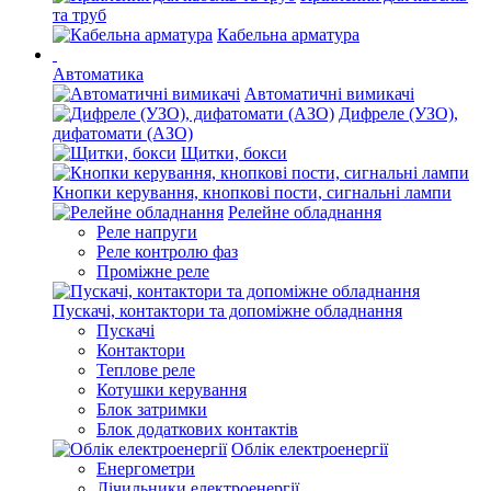
та труб
Кабельна арматура
Автоматика
Автоматичні вимикачі
Дифреле (УЗО),
дифатомати (АЗО)
Щитки, бокси
Кнопки керування, кнопкові пости, сигнальні лампи
Релейне обладнання
Реле напруги
Реле контролю фаз
Проміжне реле
Пускачі, контактори та допоміжне обладнання
Пускачі
Контактори
Теплове реле
Котушки керування
Блок затримки
Блок додаткових контактів
Облік електроенергії
Енергометри
Лічильники електроенергії