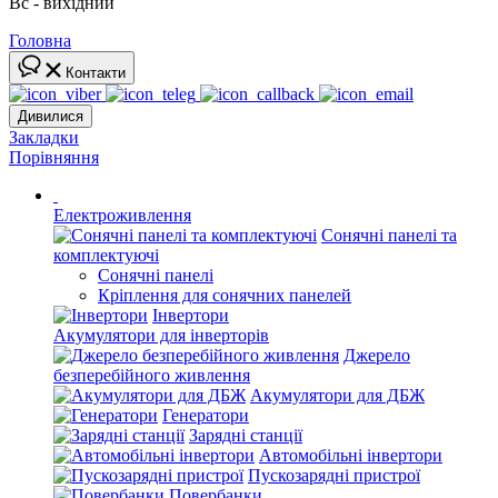
Вс - вихідний
Головна
Контакти
Дивилися
Закладки
Порівняння
Електроживлення
Сонячні панелі та
комплектуючі
Сонячні панелі
Кріплення для сонячних панелей
Інвертори
Акумулятори для інверторів
Джерело
безперебійного живлення
Акумулятори для ДБЖ
Генератори
Зарядні станції
Автомобільні інвертори
Пускозарядні пристрої
Повербанки