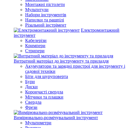
Монтажні пістолети
Мультитули
Набори інструментів
Напилки та рашпілі
Різальний інстрімент
Електромонтажний
інструмент
Кабелерізи
Кримпери
Стрипери
Витратний матеріал до інструменту та приладдя
Акумулятори та зарядні пристрої для інструменту і
садової техніки
Біти для шуруповерта
Бури
Диски
Корончасті свердла
Мітчики та плашки
Свердла
Фрези
Вимірювально-розмічувальний інструмент
Мультиметри
Рулетки