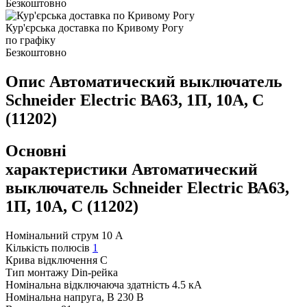
Безкоштовно
Кур'єрська доставка по Кривому Рогу
по графіку
Безкоштовно
Опис Автоматический выключатель
Schneider Electric ВА63, 1П, 10A, C
(11202)
Основні
характеристики Автоматический
выключатель Schneider Electric ВА63,
1П, 10A, C (11202)
Номінальний струм
10 А
Кількість полюсів
1
Крива відключення
С
Тип монтажу
Din-рейка
Номінальна відключаюча здатність
4.5 кА
Номінальна напруга, В
230 В