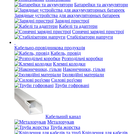
Батарейки та акумулятори
Зарядные устройства для аккумуляторных батареек
Зарядні пристрої
Кабелі та адаптери
Сонячні зарядні пристрої
Стабілізатори напруги
Кабельно-провідникова продукція
Кабель, провід
Розподільчі коробки
Клемні колодки
Наконечники, гільзи
Ізоляційні матеріали
Силові роз'єми
Труби гофровані
Кабельний канал
Металорукав
Труба жорстка
Кріплення для кабелів