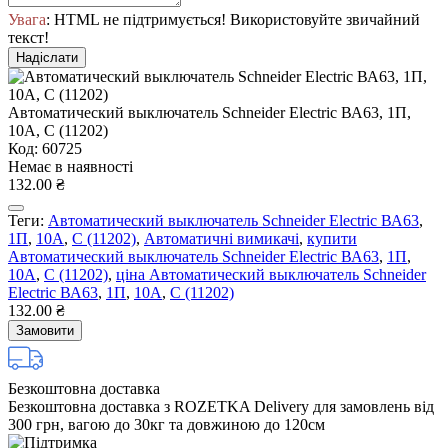
Увага
: HTML не підтримується! Використовуйте звичайний
текст!
Надіслати
Автоматический выключатель Schneider Electric ВА63, 1П,
10A, C (11202)
Код: 60725
Немає в наявності
132.00 ₴
Теги:
Автоматический выключатель Schneider Electric ВА63
,
1П
,
10A
,
C (11202)
,
Автоматичні вимикачі
,
купити
Автоматический выключатель Schneider Electric ВА63
,
1П
,
10A
,
C (11202)
,
ціна Автоматический выключатель Schneider
Electric ВА63
,
1П
,
10A
,
C (11202)
132.00 ₴
Замовити
Безкоштовна доставка
Безкоштовна доставка з ROZETKA Delivery для замовлень від
300 грн, вагою до 30кг та довжиною до 120см