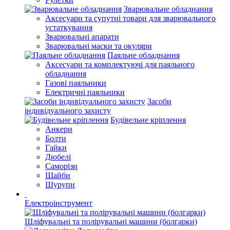
Зварювальне обладнання
Аксесуари та супутні товари для зварювального
устаткування
Зварювальні апарати
Зварювальні маски та окуляри
Паяльне обладнання
Аксесуари та комплектуючі для паяльного
обладнання
Газові паяльники
Електричні паяльники
Засоби
індивідуального захисту
Будівельне кріплення
Анкери
Болти
Гайки
Дюбелі
Саморізи
Шайби
Шурупи
Електроінструмент
Шліфувальні та полірувальні машини (болгарки)