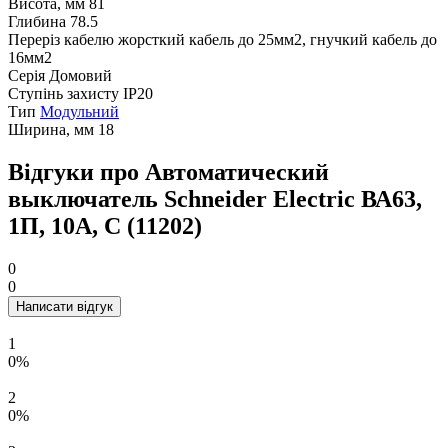
Висота, мм
81
Глибина
78.5
Переріз кабелю
жорсткий кабель до 25мм2, гнучкий кабель до
16мм2
Серія
Домовий
Ступінь захисту
ІР20
Тип
Модульний
Ширина, мм
18
Відгуки про Автоматический
выключатель Schneider Electric ВА63,
1П, 10A, C (11202)
0
0
Написати відгук
1
0%
2
0%