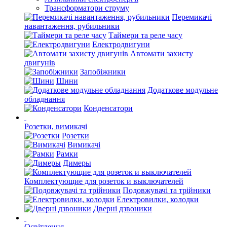
Трансформатори струму
Перемикачі
навантаження, рубильники
Таймери та реле часу
Електродвигуни
Автомати захисту
двигунів
Запобіжники
Шини
Додаткове модульне
обладнання
Конденсатори
Розетки, вимикачі
Розетки
Вимикачі
Рамки
Димеры
Комплектующие для розеток и выключателей
Подовжувачі та трійники
Електровилки, колодки
Дверні дзвоники
Освітлення