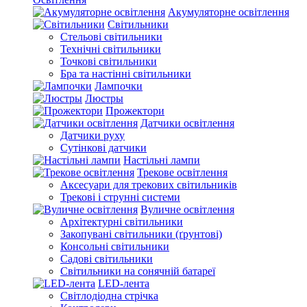
Акумуляторне освітлення
Світильники
Стельові світильники
Технічні світильники
Точкові світильники
Бра та настінні світильники
Лампочки
Люстры
Прожектори
Датчики освітлення
Датчики руху
Сутінкові датчики
Настільні лампи
Трекове освітлення
Аксесуари для трекових світильників
Трекові і струнні системи
Вуличне освітлення
Архітектурні світильники
Закопувані світильники (ґрунтові)
Консольні світильники
Садові світильники
Світильники на сонячній батареї
LED-лента
Світлодіодна стрічка