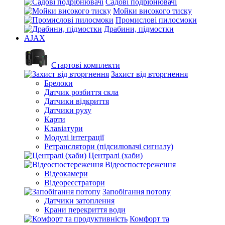
Садові подрібнювачі
Мойки високого тиску
Промислові пилосмоки
Драбини, підмостки
AJAX
Стартові комплекти
Захист від вторгнення
Брелоки
Датчик розбиття скла
Датчики відкриття
Датчики руху
Карти
Клавіатури
Модулі інтеграції
Ретранслятори (підсилювачі сигналу)
Централі (хаби)
Відеоспостереження
Відеокамери
Відеореєстратори
Запобігання потопу
Датчики затоплення
Крани перекриття води
Комфорт та