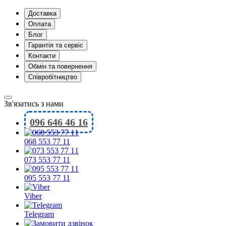
Доставка
Оплата
Блог
Гарантія та сервіс
Контакти
Обмін та повернення
Співробітництво
Зв'язатись з нами
096 646 46 16
068 553 77 11
073 553 77 11
095 553 77 11
Viber
Telegram