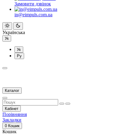
Замовити дзвінок
in@eimpuls.com.ua
Українська
Ук
Ук
Ру
Каталог
Кабінет
Порівняння
Закладки
0
Кошик
Кошик