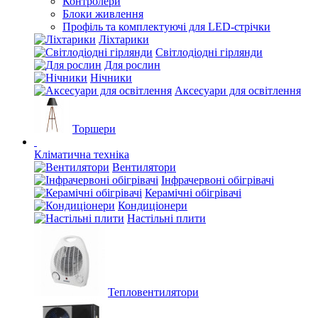
Контролери
Блоки живлення
Профіль та комплектуючі для LED-стрічки
Ліхтарики
Світлодіодні гірлянди
Для рослин
Нічники
Аксесуари для освітлення
Торшери
Кліматична техніка
Вентилятори
Інфрачервоні обігрівачі
Керамічні обігрівачі
Кондиціонери
Настільні плити
Тепловентилятори