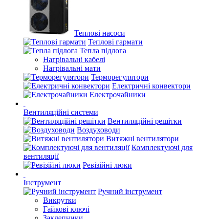
Теплові насоси
Теплові гармати
Тепла підлога
Нагрівальні кабелі
Нагрівальні мати
Терморегулятори
Електричні конвектори
Електрочайники
Вентиляційні системи
Вентиляційні решітки
Воздуховоди
Витяжні вентилятори
Комплектуючі для
вентиляції
Ревізійні люки
Інструмент
Ручний інструмент
Викрутки
Гайкові ключі
Заклепники