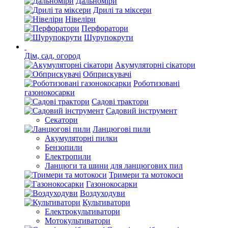
Дальноміри
Дрилі та міксери
Нівеліри
Перфоратори
Шурупокрути
Дім, сад, огород
Акумуляторні сікатори
Обприскувачі
Роботизовані
газонокосарки
Садові трактори
Садовий інструмент
Секатори
Ланцюгові пили
Акумуляторні пилки
Бензопили
Електропили
Ланцюги та шини для ланцюгових пил
Тримери та мотокоси
Газонокосарки
Воздуходуви
Культиватори
Електрокультиватори
Мотокультиватори