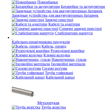
Повербанки
Батарейки та акумулятори
Зарядные устройства для аккумуляторных батареек
Зарядні пристрої
Кабелі та адаптери
Сонячні зарядні пристрої
Стабілізатори напруги
Кабельно-провідникова продукція
Кабель, провід
Розподільчі коробки
Клемні колодки
Наконечники, гільзи
Ізоляційні матеріали
Силові роз'єми
Труби гофровані
Кабельний канал
Металорукав
Труба жорстка