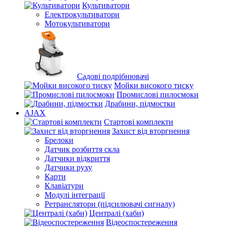
Культиватори
Електрокультиватори
Мотокультиватори
Садові подрібнювачі
Мойки високого тиску
Промислові пилосмоки
Драбини, підмостки
AJAX
Стартові комплекти
Захист від вторгнення
Брелоки
Датчик розбиття скла
Датчики відкриття
Датчики руху
Карти
Клавіатури
Модулі інтеграції
Ретранслятори (підсилювачі сигналу)
Централі (хаби)
Відеоспостереження