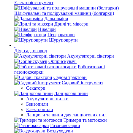
Електроінструмент
Шліфувальні та полірувальні машини (болгарки)
Дальноміри
Дрилі та міксери
Нівеліри
Перфоратори
Шурупокрути
Дім, сад, огород
Акумуляторні сікатори
Обприскувачі
Роботизовані
газонокосарки
Садові трактори
Садовий інструмент
Секатори
Ланцюгові пили
Акумуляторні пилки
Бензопили
Електропили
Ланцюги та шини для ланцюгових пил
Тримери та мотокоси
Газонокосарки
Воздуходуви