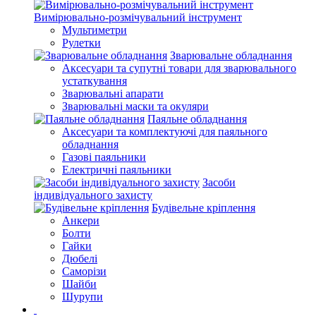
Вимірювально-розмічувальний інструмент
Мультиметри
Рулетки
Зварювальне обладнання
Аксесуари та супутні товари для зварювального
устаткування
Зварювальні апарати
Зварювальні маски та окуляри
Паяльне обладнання
Аксесуари та комплектуючі для паяльного
обладнання
Газові паяльники
Електричні паяльники
Засоби
індивідуального захисту
Будівельне кріплення
Анкери
Болти
Гайки
Дюбелі
Саморізи
Шайби
Шурупи