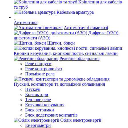
Кріплення для кабелів
та труб
Кабельна арматура
Автоматика
Автоматичні вимикачі
Дифреле (УЗО),
дифатомати (АЗО)
Щитки, бокси
Кнопки керування, кнопкові пости, сигнальні лампи
Релейне обладнання
Реле напруги
Реле контролю фаз
Проміжне реле
Пускачі, контактори та допоміжне обладнання
Пускачі
Контактори
Теплове реле
Котушки керування
Блок затримки
Блок додаткових контактів
Облік електроенергії
Енергометри