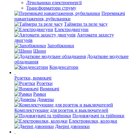
Лічильники електроенергії
Трансформатори струму
Перемикачі
навантаження, рубильники
Таймери та реле часу
Електродвигуни
Автомати захисту
двигунів
Запобіжники
Шини
Додаткове модульне
обладнання
Конденсатори
Розетки, вимикачі
Розетки
Вимикачі
Рамки
Димеры
Комплектующие для розеток и выключателей
Подовжувачі та трійники
Електровилки, колодки
Дверні дзвоники