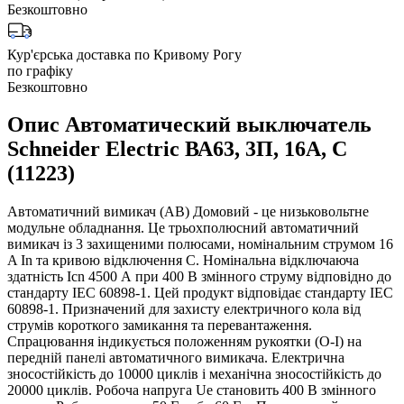
Безкоштовно
Кур'єрська доставка по Кривому Рогу
по графіку
Безкоштовно
Опис Автоматический выключатель
Schneider Electric ВА63, 3П, 16A, C
(11223)
Автоматичний вимикач (АВ) Домовий - це низьковольтне
модульне обладнання. Це трьохполюсний автоматичний
вимикач із 3 захищеними полюсами, номінальним струмом 16
A In та кривою відключення C. Номінальна відключаюча
здатність Icn 4500 А при 400 В змінного струму відповідно до
стандарту IEC 60898-1. Цей продукт відповідає стандарту IEC
60898-1. Призначений для захисту електричного кола від
струмів короткого замикання та перевантаження.
Спрацювання індикується положенням рукоятки (О-І) на
передній панелі автоматичного вимикача. Електрична
зносостійкість до 10000 циклів і механічна зносостійкість до
20000 циклів. Робоча напруга Ue становить 400 В змінного