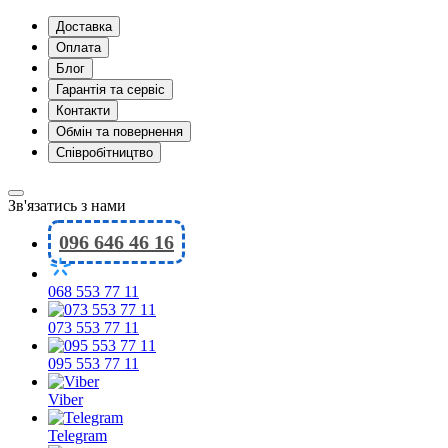
Доставка
Оплата
Блог
Гарантія та сервіс
Контакти
Обмін та повернення
Співробітництво
Зв'язатись з нами
096 646 46 16
068 553 77 11
073 553 77 11
095 553 77 11
Viber
Telegram