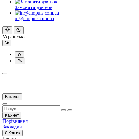
Замовити дзвінок
in@eimpuls.com.ua
Українська
Ук
Ук
Ру
Каталог
Кабінет
Порівняння
Закладки
0
Кошик
Кошик