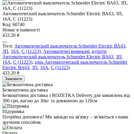
Автоматический выключатель Schneider Electric ВА63, 3П,
16A, C (11223)
Код: 60740
Немає в наявності
433.20 ₴
Теги:
Автоматический выключатель Schneider Electric ВА63
,
3П
,
16A
,
C (11223)
,
Автоматичні вимикачі
,
купити
Автоматический выключатель Schneider Electric ВА63
,
3П
,
16A
,
C (11223)
,
ціна Автоматический выключатель Schneider
Electric ВА63
,
3П
,
16A
,
C (11223)
433.20 ₴
Замовити
Безкоштовна доставка
Безкоштовна доставка з ROZETKA Delivery для замовлень від
300 грн, вагою до 30кг та довжиною до 120см
Підтримка
Потрібна допомога? Ми завжди на зв'язку – зв'яжіться з нами
зручним способом.
Оплата