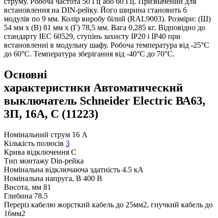
струму. Робоча частота 50 Гц або 60 Гц. Призначений для
встановлення на DIN-рейку. Його ширина становить 6
модулів по 9 мм. Колір виробу білий (RAL9003). Розміри: (Ш)
54 мм x (В) 81 мм x (Г) 78,5 мм. Вага 0,285 кг. Відповідно до
стандарту IEC 60529, ступінь захисту IP20 і IP40 при
встановленні в модульну шафу. Робоча температура від -25°C
до 60°C. Температура зберігання від -40°C до 70°C.
Основні
характеристики Автоматический
выключатель Schneider Electric ВА63,
3П, 16A, C (11223)
Номінальний струм
16 А
Кількість полюсів
3
Крива відключення
С
Тип монтажу
Din-рейка
Номінальна відключаюча здатність
4.5 кА
Номінальна напруга, В
400 В
Висота, мм
81
Глибина
78.5
Переріз кабелю
жорсткий кабель до 25мм2, гнучкий кабель до
16мм2