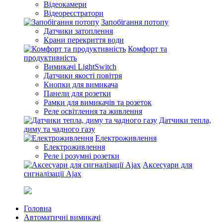
Відеокамери
Відеореєстратори
Запобігання потопу
Датчики затоплення
Крани перекриття води
Комфорт та
продуктивність
Вимикачі LightSwitch
Датчики якості повітря
Кнопки для вимикача
Панели для розетки
Рамки для вимикачів та розеток
Реле освітлення та живлення
Датчики тепла,
диму та чадного газу
Електроживлення
Електроживлення
Реле і розумні розетки
Аксесуари для
сигналізації Ajax
Головна
Автоматичні вимикачі