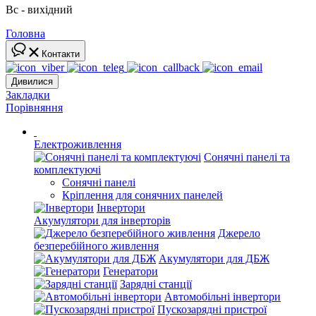
Вс - вихідний
Головна
Контакти
Дивилися
Закладки
Порівняння
Електроживлення
Сонячні панелі та
комплектуючі
Сонячні панелі
Кріплення для сонячних панелей
Інвертори
Акумулятори для інверторів
Джерело
безперебійного живлення
Акумулятори для ДБЖ
Генератори
Зарядні станції
Автомобільні інвертори
Пускозарядні пристрої