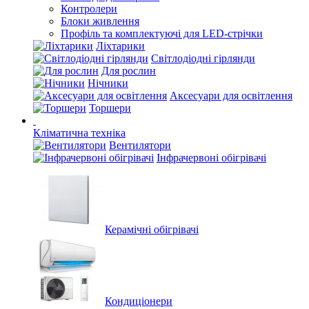
Контролери
Блоки живлення
Профіль та комплектуючі для LED-стрічки
Ліхтарики
Світлодіодні гірлянди
Для рослин
Нічники
Аксесуари для освітлення
Торшери
Кліматична техніка
Вентилятори
Інфрачервоні обігрівачі
Керамічні обігрівачі
Кондиціонери