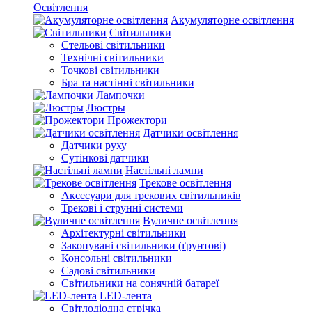
Освітлення
Акумуляторне освітлення
Світильники
Стельові світильники
Технічні світильники
Точкові світильники
Бра та настінні світильники
Лампочки
Люстры
Прожектори
Датчики освітлення
Датчики руху
Сутінкові датчики
Настільні лампи
Трекове освітлення
Аксесуари для трекових світильників
Трекові і струнні системи
Вуличне освітлення
Архітектурні світильники
Закопувані світильники (ґрунтові)
Консольні світильники
Садові світильники
Світильники на сонячній батареї
LED-лента
Світлодіодна стрічка