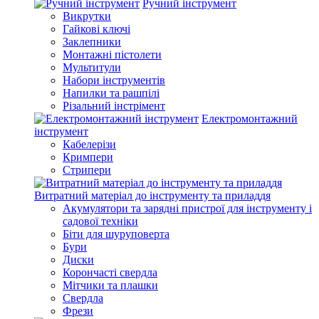
Ручний інструмент
Викрутки
Гайкові ключі
Заклепники
Монтажні пістолети
Мультитули
Набори інструментів
Напилки та рашпілі
Різальний інстрімент
Електромонтажний
інструмент
Кабелерізи
Кримпери
Стрипери
Витратний матеріал до інструменту та приладдя
Акумулятори та зарядні пристрої для інструменту і
садової техніки
Біти для шуруповерта
Бури
Диски
Корончасті свердла
Мітчики та плашки
Свердла
Фрези