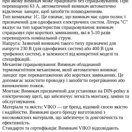
при якому вимикач може працювати без спрацьовування. При
перевищенні 63 А, автоматичний вимикач автоматично
відключає ланцюг, щоб запобігти пошкодженням.
Тип вимикача: 1C. Це означає, що вимикач має один полюс і
призначений для однофазних електричних систем. Літера "C"
вказує на тип характеристик спрацьовування: вимикач
спрацьовує при коротких замиканнях, які в 5-10 разів
перевищують номінальний струм.
Напруга: Зазвичай вимикачі такого типу призначені для
напруги 230 В (для однофазних систем) або 400 В (для
трифазних систем), в залежності від конкретної моделі та
специфікацій.
Механізм спрацьовування: Вимикач обладнаний
термомагнітним механізмом, який автоматично вимикає
ланцюг при перевантаженнях або коротких замиканнях. Це
допомагає захистити проводку і запобігти перегріванню або
виникненню пожеж.
Монтаж: Вимикач призначений для установки на DIN-рейку в
електричному щиті, що забезпечує легкість монтажу, заміни та
обслуговування.
Матеріали та якість: VIKO — це бренд, відомий своєю якістю
і надійністю. Вимикачі цього бренду виготовлені з
високоякісних матеріалів, що забезпечує їх довговічність та
ефективність.
Стандарти та сертифікація: Вимикачі VIKO відповідають