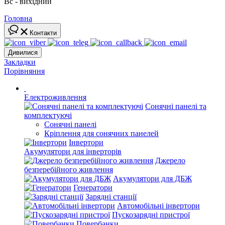
Вс - вихідний
Головна
Контакти
Дивилися
Закладки
Порівняння
Електроживлення
Сонячні панелі та
комплектуючі
Сонячні панелі
Кріплення для сонячних панелей
Інвертори
Акумулятори для інверторів
Джерело
безперебійного живлення
Акумулятори для ДБЖ
Генератори
Зарядні станції
Автомобільні інвертори
Пускозарядні пристрої
Повербанки