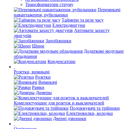
Трансформатори струму
Перемикачі
навантаження, рубильники
Таймери та реле часу
Електродвигуни
Автомати захисту
двигунів
Запобіжники
Шини
Додаткове модульне
обладнання
Конденсатори
Розетки, вимикачі
Розетки
Вимикачі
Рамки
Димеры
Комплектующие для розеток и выключателей
Подовжувачі та трійники
Електровилки, колодки
Дверні дзвоники
Освітлення