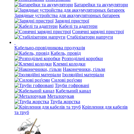
Батарейки та акумулятори
Зарядные устройства для аккумуляторных батареек
Зарядні пристрої
Кабелі та адаптери
Сонячні зарядні пристрої
Стабілізатори напруги
Кабельно-провідникова продукція
Кабель, провід
Розподільчі коробки
Клемні колодки
Наконечники, гільзи
Ізоляційні матеріали
Силові роз'єми
Труби гофровані
Кабельний канал
Металорукав
Труба жорстка
Кріплення для кабелів
та труб