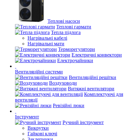
Теплові насоси
Теплові гармати
Тепла підлога
Нагрівальні кабелі
Нагрівальні мати
Терморегулятори
Електричні конвектори
Електрочайники
Вентиляційні системи
Вентиляційні решітки
Воздуховоди
Витяжні вентилятори
Комплектуючі для
вентиляції
Ревізійні люки
Інструмент
Ручний інструмент
Викрутки
Гайкові ключі
Заклепники