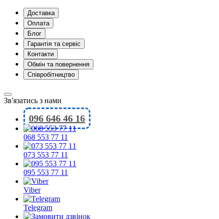
Доставка
Оплата
Блог
Гарантія та сервіс
Контакти
Обмін та повернення
Співробітництво
Зв'язатись з нами
096 646 46 16
068 553 77 11
073 553 77 11
095 553 77 11
Viber
Telegram