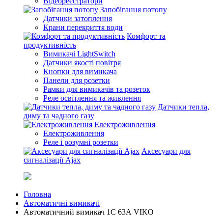
Відеореєстратори
Запобігання потопу
Датчики затоплення
Крани перекриття води
Комфорт та
продуктивність
Вимикачі LightSwitch
Датчики якості повітря
Кнопки для вимикача
Панели для розетки
Рамки для вимикачів та розеток
Реле освітлення та живлення
Датчики тепла,
диму та чадного газу
Електроживлення
Електроживлення
Реле і розумні розетки
Аксесуари для
сигналізації Ajax
Головна
Автоматичні вимикачі
Автоматичний вимикач 1C 63А VIKO