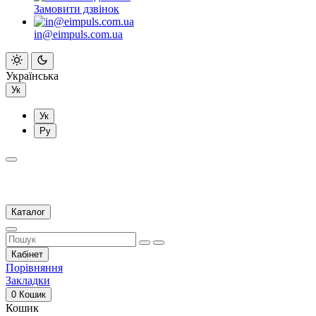
Замовити дзвінок
in@eimpuls.com.ua
Українська
Ук
Ук
Ру
Каталог
Кабінет
Порівняння
Закладки
0
Кошик
Кошик