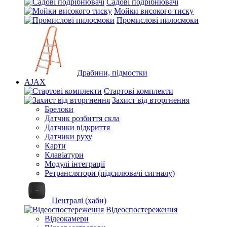
Садові подрібнювачі
Мойки високого тиску
Промислові пилосмоки
Драбини, підмостки
AJAX
Стартові комплекти
Захист від вторгнення
Брелоки
Датчик розбиття скла
Датчики відкриття
Датчики руху
Карти
Клавіатури
Модулі інтеграції
Ретранслятори (підсилювачі сигналу)
Централі (хаби)
Відеоспостереження
Відеокамери