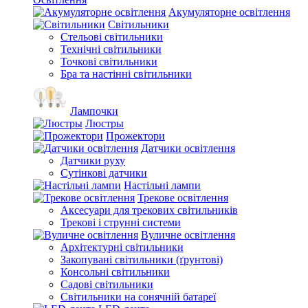
Акумуляторне освітлення
Світильники
Стельові світильники
Технічні світильники
Точкові світильники
Бра та настінні світильники
Лампочки
Люстры
Прожектори
Датчики освітлення
Датчики руху
Сутінкові датчики
Настільні лампи
Трекове освітлення
Аксесуари для трекових світильників
Трекові і струнні системи
Вуличне освітлення
Архітектурні світильники
Закопувані світильники (ґрунтові)
Консольні світильники
Садові світильники
Світильники на сонячній батареї