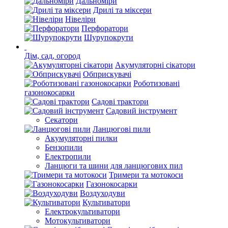
Дальноміри
Дрилі та міксери
Нівеліри
Перфоратори
Шурупокрути
Дім, сад, огород
Акумуляторні сікатори
Обприскувачі
Роботизовані
газонокосарки
Садові трактори
Садовий інструмент
Секатори
Ланцюгові пили
Акумуляторні пилки
Бензопили
Електропили
Ланцюги та шини для ланцюгових пил
Тримери та мотокоси
Газонокосарки
Воздуходуви
Культиватори
Електрокультиватори
Мотокультиватори