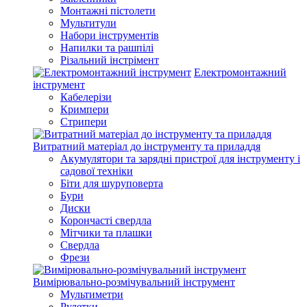
Монтажні пістолети
Мультитули
Набори інструментів
Напилки та рашпілі
Різальний інстрімент
Електромонтажний
інструмент
Кабелерізи
Кримпери
Стрипери
Витратний матеріал до інструменту та приладдя
Акумулятори та зарядні пристрої для інструменту і
садової техніки
Біти для шуруповерта
Бури
Диски
Корончасті свердла
Мітчики та плашки
Свердла
Фрези
Вимірювально-розмічувальний інструмент
Мультиметри
Рулетки