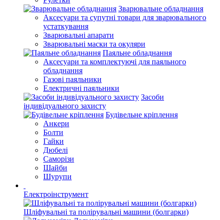
Зварювальне обладнання
Аксесуари та супутні товари для зварювального
устаткування
Зварювальні апарати
Зварювальні маски та окуляри
Паяльне обладнання
Аксесуари та комплектуючі для паяльного
обладнання
Газові паяльники
Електричні паяльники
Засоби
індивідуального захисту
Будівельне кріплення
Анкери
Болти
Гайки
Дюбелі
Саморізи
Шайби
Шурупи
Електроінструмент
Шліфувальні та полірувальні машини (болгарки)