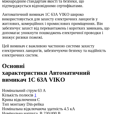
міжнародним стандартам якості та безпеки, що
підтверджується відповідними сертифікатами.
Автоматичний вимикач 1C 63А VIKO широко
використовується для захисту електричних ланцюгів у
житлових, комерційних і промислових приміщеннях. Він
забезпечує захист від перевантажень і коротких замикань, що
допомагає уникнути пошкоджень електричної проводки і
знижує ризики пожежі.
Цей вимикач є важливою частиною системи захисту
електричних ланцюгів, забезпечуючи безпеку та надійність
електричних систем.
Основні
характеристики Автоматичний
вимикач 1C 63А VIKO
Номінальний струм
63 А
Кількість полюсів
1
Крива відключення
C
Тип монтажу
Din-рейка
Номінальна відключаюча здатність
4.5 кА
Номінальна напруга, В
230/400 В