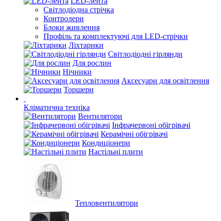
LED-лента
Світлодіодна стрічка
Контролери
Блоки живлення
Профіль та комплектуючі для LED-стрічки
Ліхтарики
Світлодіодні гірлянди
Для рослин
Нічники
Аксесуари для освітлення
Торшери
Кліматична техніка
Вентилятори
Інфрачервоні обігрівачі
Керамічні обігрівачі
Кондиціонери
Настільні плити
Тепловентилятори