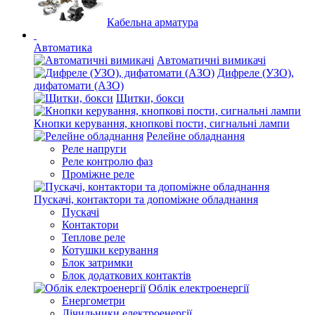
Кабельна арматура
Автоматика
Автоматичні вимикачі
Дифреле (УЗО),
дифатомати (АЗО)
Щитки, бокси
Кнопки керування, кнопкові пости, сигнальні лампи
Релейне обладнання
Реле напруги
Реле контролю фаз
Проміжне реле
Пускачі, контактори та допоміжне обладнання
Пускачі
Контактори
Теплове реле
Котушки керування
Блок затримки
Блок додаткових контактів
Облік електроенергії
Енергометри
Лічильники електроенергії