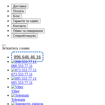
Доставка
Оплата
Блог
Гарантія та сервіс
Контакти
Обмін та повернення
Співробітництво
Зв'язатись з нами
096 646 46 16
068 553 77 11
073 553 77 11
095 553 77 11
Viber
Telegram