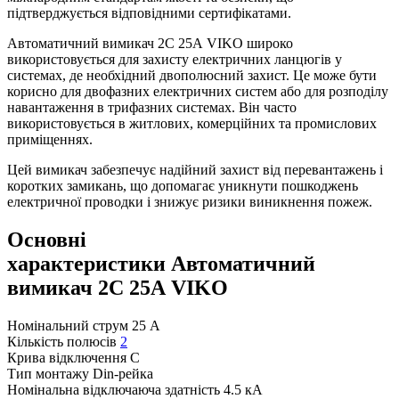
підтверджується відповідними сертифікатами.
Автоматичний вимикач 2C 25А VIKO широко
використовується для захисту електричних ланцюгів у
системах, де необхідний двополюсний захист. Це може бути
корисно для двофазних електричних систем або для розподілу
навантаження в трифазних системах. Він часто
використовується в житлових, комерційних та промислових
приміщеннях.
Цей вимикач забезпечує надійний захист від перевантажень і
коротких замикань, що допомагає уникнути пошкоджень
електричної проводки і знижує ризики виникнення пожеж.
Основні
характеристики Автоматичний
вимикач 2C 25А VIKO
Номінальний струм
25 А
Кількість полюсів
2
Крива відключення
C
Тип монтажу
Din-рейка
Номінальна відключаюча здатність
4.5 кА