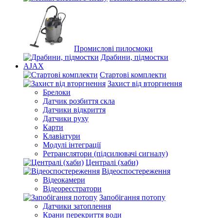
Промислові пилосмоки
Драбини, підмостки
AJAX
Стартові комплекти
Захист від вторгнення
Брелоки
Датчик розбиття скла
Датчики відкриття
Датчики руху
Карти
Клавіатури
Модулі інтеграції
Ретранслятори (підсилювачі сигналу)
Централі (хаби)
Відеоспостереження
Відеокамери
Відеореєстратори
Запобігання потопу
Датчики затоплення
Крани перекриття води