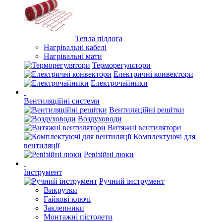
Тепла підлога
Нагрівальні кабелі
Нагрівальні мати
Терморегулятори
Електричні конвектори
Електрочайники
Вентиляційні системи
Вентиляційні решітки
Воздуховоди
Витяжні вентилятори
Комплектуючі для
вентиляції
Ревізійні люки
Інструмент
Ручний інструмент
Викрутки
Гайкові ключі
Заклепники
Монтажні пістолети