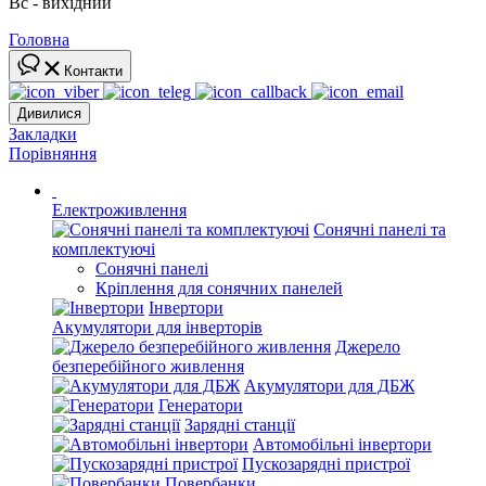
Вс - вихідний
Головна
Контакти
Дивилися
Закладки
Порівняння
Електроживлення
Сонячні панелі та
комплектуючі
Сонячні панелі
Кріплення для сонячних панелей
Інвертори
Акумулятори для інверторів
Джерело
безперебійного живлення
Акумулятори для ДБЖ
Генератори
Зарядні станції
Автомобільні інвертори
Пускозарядні пристрої
Повербанки