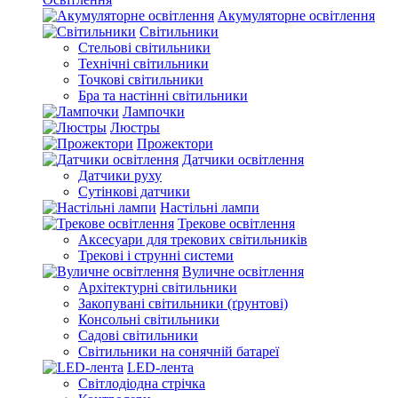
Акумуляторне освітлення
Світильники
Стельові світильники
Технічні світильники
Точкові світильники
Бра та настінні світильники
Лампочки
Люстры
Прожектори
Датчики освітлення
Датчики руху
Сутінкові датчики
Настільні лампи
Трекове освітлення
Аксесуари для трекових світильників
Трекові і струнні системи
Вуличне освітлення
Архітектурні світильники
Закопувані світильники (ґрунтові)
Консольні світильники
Садові світильники
Світильники на сонячній батареї
LED-лента
Світлодіодна стрічка