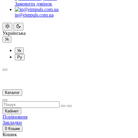
Замовити дзвінок
in@eimpuls.com.ua
Українська
Ук
Ук
Ру
Каталог
Кабінет
Порівняння
Закладки
0
Кошик
Кошик