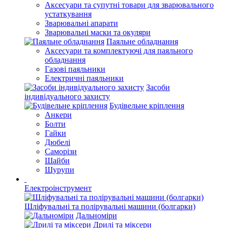
Аксесуари та супутні товари для зварювального
устаткування
Зварювальні апарати
Зварювальні маски та окуляри
Паяльне обладнання
Аксесуари та комплектуючі для паяльного
обладнання
Газові паяльники
Електричні паяльники
Засоби
індивідуального захисту
Будівельне кріплення
Анкери
Болти
Гайки
Дюбелі
Саморізи
Шайби
Шурупи
Електроінструмент
Шліфувальні та полірувальні машини (болгарки)
Дальноміри
Дрилі та міксери