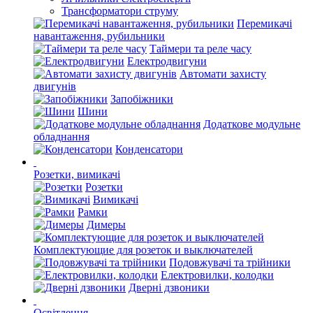
Трансформатори струму
Перемикачі
навантаження, рубильники
Таймери та реле часу
Електродвигуни
Автомати захисту
двигунів
Запобіжники
Шини
Додаткове модульне
обладнання
Конденсатори
Розетки, вимикачі
Розетки
Вимикачі
Рамки
Димеры
Комплектующие для розеток и выключателей
Подовжувачі та трійники
Електровилки, колодки
Дверні дзвоники
Освітлення