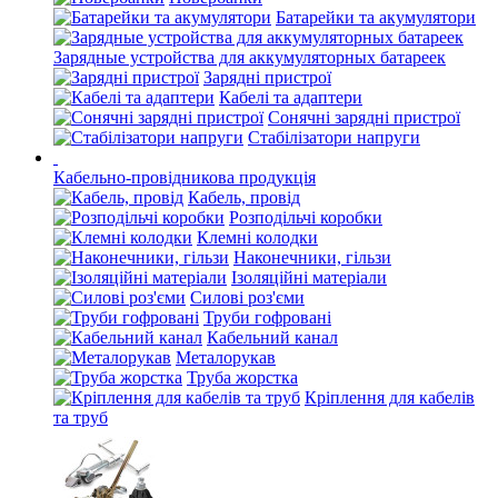
Батарейки та акумулятори
Зарядные устройства для аккумуляторных батареек
Зарядні пристрої
Кабелі та адаптери
Сонячні зарядні пристрої
Стабілізатори напруги
Кабельно-провідникова продукція
Кабель, провід
Розподільчі коробки
Клемні колодки
Наконечники, гільзи
Ізоляційні матеріали
Силові роз'єми
Труби гофровані
Кабельний канал
Металорукав
Труба жорстка
Кріплення для кабелів
та труб