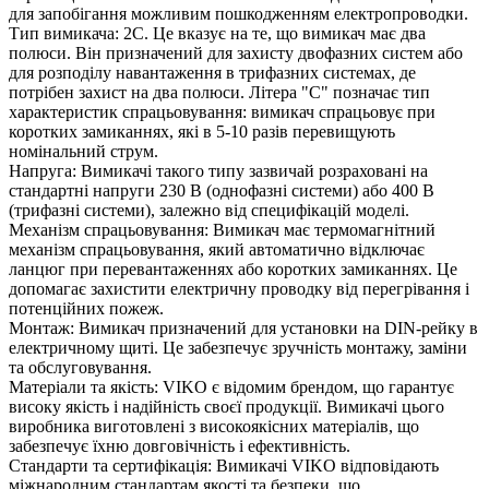
для запобігання можливим пошкодженням електропроводки.
Тип вимикача: 2C. Це вказує на те, що вимикач має два
полюси. Він призначений для захисту двофазних систем або
для розподілу навантаження в трифазних системах, де
потрібен захист на два полюси. Літера "C" позначає тип
характеристик спрацьовування: вимикач спрацьовує при
коротких замиканнях, які в 5-10 разів перевищують
номінальний струм.
Напруга: Вимикачі такого типу зазвичай розраховані на
стандартні напруги 230 В (однофазні системи) або 400 В
(трифазні системи), залежно від специфікацій моделі.
Механізм спрацьовування: Вимикач має термомагнітний
механізм спрацьовування, який автоматично відключає
ланцюг при перевантаженнях або коротких замиканнях. Це
допомагає захистити електричну проводку від перегрівання і
потенційних пожеж.
Монтаж: Вимикач призначений для установки на DIN-рейку в
електричному щиті. Це забезпечує зручність монтажу, заміни
та обслуговування.
Матеріали та якість: VIKO є відомим брендом, що гарантує
високу якість і надійність своєї продукції. Вимикачі цього
виробника виготовлені з високоякісних матеріалів, що
забезпечує їхню довговічність і ефективність.
Стандарти та сертифікація: Вимикачі VIKO відповідають
міжнародним стандартам якості та безпеки, що