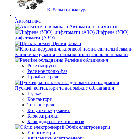
Кабельна арматура
Автоматика
Автоматичні вимикачі
Дифреле (УЗО),
дифатомати (АЗО)
Щитки, бокси
Кнопки керування, кнопкові пости, сигнальні лампи
Релейне обладнання
Реле напруги
Реле контролю фаз
Проміжне реле
Пускачі, контактори та допоміжне обладнання
Пускачі
Контактори
Теплове реле
Котушки керування
Блок затримки
Блок додаткових контактів
Облік електроенергії
Енергометри
Лічильники електроенергії