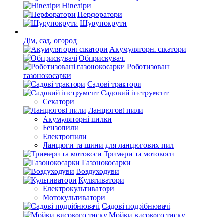
Нівеліри
Перфоратори
Шурупокрути
Дім, сад, огород
Акумуляторні сікатори
Обприскувачі
Роботизовані
газонокосарки
Садові трактори
Садовий інструмент
Секатори
Ланцюгові пили
Акумуляторні пилки
Бензопили
Електропили
Ланцюги та шини для ланцюгових пил
Тримери та мотокоси
Газонокосарки
Воздуходуви
Культиватори
Електрокультиватори
Мотокультиватори
Садові подрібнювачі
Мойки високого тиску