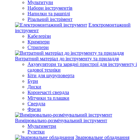
Мультитули
Набори інструментів
Напилки та рашпілі
Різальний інстрімент
Електромонтажний
інструмент
Кабелерізи
Кримпери
Стрипери
Витратний матеріал до інструменту та приладдя
Акумулятори та зарядні пристрої для інструменту і
садової техніки
Біти для шуруповерта
Бури
Диски
Корончасті свердла
Мітчики та плашки
Свердла
Фрези
Вимірювально-розмічувальний інструмент
Мультиметри
Рулетки
Зварювальне обладнання