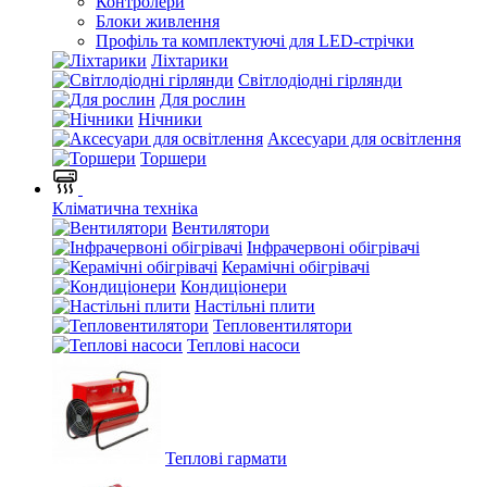
Контролери
Блоки живлення
Профіль та комплектуючі для LED-стрічки
Ліхтарики
Світлодіодні гірлянди
Для рослин
Нічники
Аксесуари для освітлення
Торшери
Кліматична техніка
Вентилятори
Інфрачервоні обігрівачі
Керамічні обігрівачі
Кондиціонери
Настільні плити
Тепловентилятори
Теплові насоси
Теплові гармати