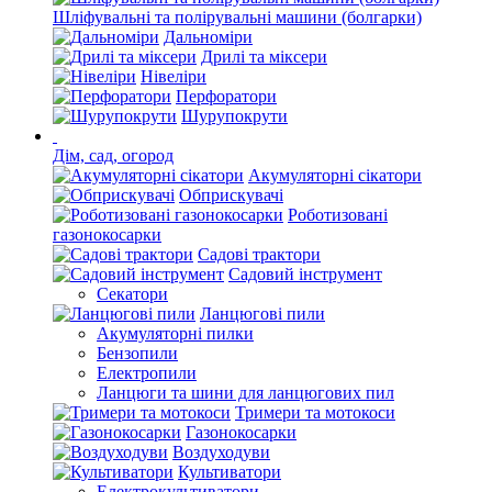
Шліфувальні та полірувальні машини (болгарки)
Дальноміри
Дрилі та міксери
Нівеліри
Перфоратори
Шурупокрути
Дім, сад, огород
Акумуляторні сікатори
Обприскувачі
Роботизовані
газонокосарки
Садові трактори
Садовий інструмент
Секатори
Ланцюгові пили
Акумуляторні пилки
Бензопили
Електропили
Ланцюги та шини для ланцюгових пил
Тримери та мотокоси
Газонокосарки
Воздуходуви
Культиватори
Електрокультиватори