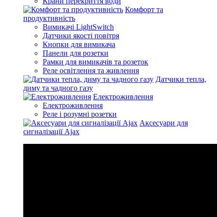
Крани перекриття води
Комфорт та
продуктивність
Вимикачі LightSwitch
Датчики якості повітря
Кнопки для вимикача
Панели для розетки
Рамки для вимикачів та розеток
Реле освітлення та живлення
Датчики тепла,
диму та чадного газу
Електроживлення
Електроживлення
Реле і розумні розетки
Аксесуари для
сигналізації Ajax