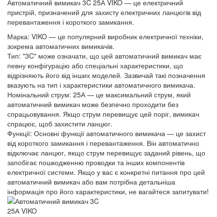
Автоматичний вимикач 3C 25А VIKO — це електричний
пристрій, призначений для захисту електричних ланцюгів від
перевантаження і короткого замикання.
Марка: VIKO — це популярний виробник електричної техніки,
зокрема автоматичних вимикачів.
Тип: "3C" може означати, що цей автоматичний вимикач має
певну конфігурацію або спеціальні характеристики, що
відрізняють його від інших моделей. Зазвичай такі позначення
вказують на тип і характеристики автоматичного вимикача.
Номінальний струм: 25А — це максимальний струм, який
автоматичний вимикач може безпечно проходити без
спрацьовування. Якщо струм перевищує цей поріг, вимикач
спрацює, щоб захистити ланцюг.
Функції: Основні функції автоматичного вимикача — це захист
від короткого замикання і перевантаження. Він автоматично
відключає ланцюг, якщо струм перевищує заданий рівень, що
запобігає пошкодженню проводки та інших компонентів
електричної системи. Якщо у вас є конкретні питання про цей
автоматичний вимикач або вам потрібна детальніша
інформація про його характеристики, не вагайтеся запитувати!