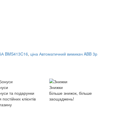
16А BMS413C16
,
ціна Автоматичний вимикач ABB 3р
нуси
Знижки
нуси та подарунки
Більше знижок, більше
я постійних клієнтів
заощаджень!
газину