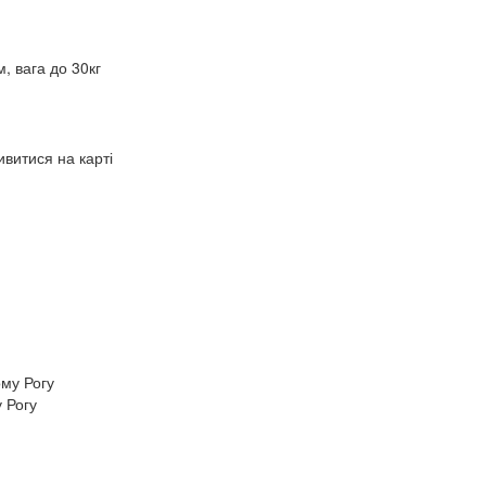
 вага до 30кг
витися на карті
 Рогу