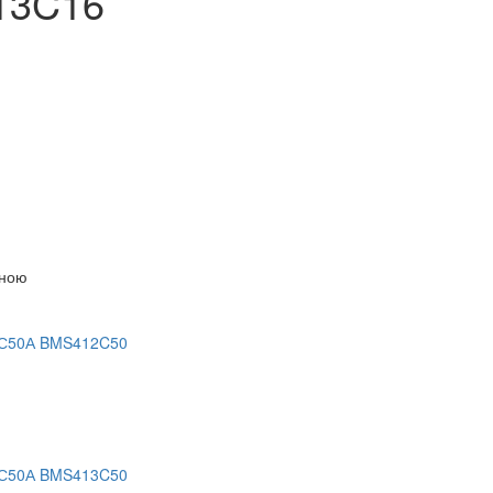
13C16
іною
 С50А BMS412C50
 С50А BMS413C50