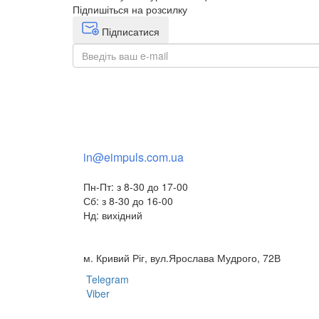
Підпишіться на розсилку
Підписатися
+38(068) 553 77 11
+38(073) 553 77 11
+38(095) 553 77 11
in@eimpuls.com.ua
Пн-Пт: з 8-30 до 17-00
Сб: з 8-30 до 16-00
Нд: вихідний
м. Кривий Ріг, вул.Ярослава Мудрого, 72В
Telegram
Viber