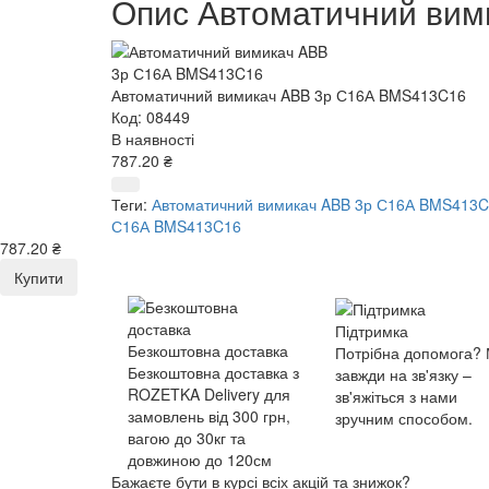
Опис Автоматичний ви
Автоматичний вимикач ABB 3р С16А BMS413C16
Код: 08449
В наявності
787.20 ₴
Теги:
Автоматичний вимикач ABB 3р С16А BMS413
С16А BMS413C16
787.20 ₴
Купити
Підтримка
Безкоштовна доставка
Потрібна допомога?
Безкоштовна доставка з
завжди на зв'язку –
ROZETKA Delivery для
зв'яжіться з нами
замовлень від 300 грн,
зручним способом.
вагою до 30кг та
довжиною до 120см
Бажаєте бути в курсі всіх акцій та знижок?