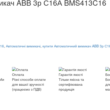
микач ABB 3р С16А BMS413C16
C16
,
Автоматичні вимикачі
,
купити Автоматичний вимикач ABB 3р С
Оплата
Гарантія якості
Бо
 Ми
Різні способи оплати
Тільки якісна та
Бо
для вашої зручності
сертифікована
дл
(працюємо з ПДВ)
продукція
ма