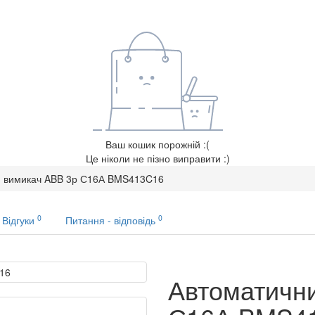
Ваш кошик порожній :(
Це ніколи не пізно виправити :)
й вимикач ABB 3р С16А BMS413C16
0
0
Відгуки
Питання - відповідь
Автоматичн