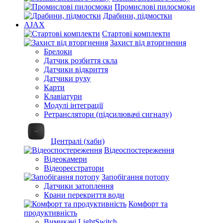
Промислові пилосмоки
Драбини, підмостки
AJAX
Стартові комплекти
Захист від вторгнення
Брелоки
Датчик розбиття скла
Датчики відкриття
Датчики руху
Карти
Клавіатури
Модулі інтеграції
Ретранслятори (підсилювачі сигналу)
Централі (хаби)
Відеоспостереження
Відеокамери
Відеореєстратори
Запобігання потопу
Датчики затоплення
Крани перекриття води
Комфорт та
продуктивність
Вимикачі LightSwitch