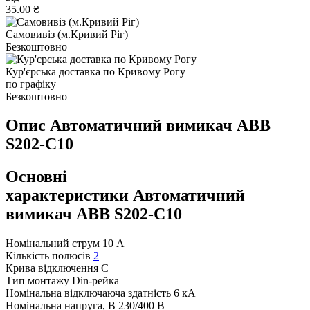
35.00 ₴
Самовивіз (м.Кривий Ріг)
Безкоштовно
Кур'єрська доставка по Кривому Рогу
по графіку
Безкоштовно
Опис Автоматичний вимикач ABB
S202-С10
Основні
характеристики Автоматичний
вимикач ABB S202-С10
Номінальний струм
10 А
Кількість полюсів
2
Крива відключення
C
Тип монтажу
Din-рейка
Номінальна відключаюча здатність
6 кА
Номінальна напруга, В
230/400 В