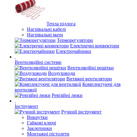
Тепла підлога
Нагрівальні кабелі
Нагрівальні мати
Терморегулятори
Електричні конвектори
Електрочайники
Вентиляційні системи
Вентиляційні решітки
Воздуховоди
Витяжні вентилятори
Комплектуючі для
вентиляції
Ревізійні люки
Інструмент
Ручний інструмент
Викрутки
Гайкові ключі
Заклепники
Монтажні пістолети