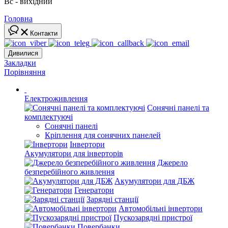
Вс - вихідний
Головна
Контакти
Дивилися
Закладки
Порівняння
Електроживлення
Сонячні панелі та
комплектуючі
Сонячні панелі
Кріплення для сонячних панелей
Інвертори
Акумулятори для інверторів
Джерело
безперебійного живлення
Акумулятори для ДБЖ
Генератори
Зарядні станції
Автомобільні інвертори
Пускозарядні пристрої
Повербанки