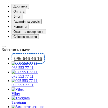
Доставка
Оплата
Блог
Гарантія та сервіс
Контакти
Обмін та повернення
Співробітництво
Зв'язатись з нами
096 646 46 16
068 553 77 11
073 553 77 11
095 553 77 11
Viber
Telegram