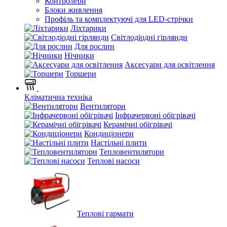
Контролери
Блоки живлення
Профіль та комплектуючі для LED-стрічки
Ліхтарики
Світлодіодні гірлянди
Для рослин
Нічники
Аксесуари для освітлення
Торшери
Кліматична техніка
Вентилятори
Інфрачервоні обігрівачі
Керамічні обігрівачі
Кондиціонери
Настільні плити
Тепловентилятори
Теплові насоси
Теплові гармати