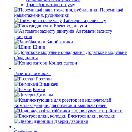
Трансформатори струму
Перемикачі
навантаження, рубильники
Таймери та реле часу
Електродвигуни
Автомати захисту
двигунів
Запобіжники
Шини
Додаткове модульне
обладнання
Конденсатори
Розетки, вимикачі
Розетки
Вимикачі
Рамки
Димеры
Комплектующие для розеток и выключателей
Подовжувачі та трійники
Електровилки, колодки
Дверні дзвоники
Освітлення