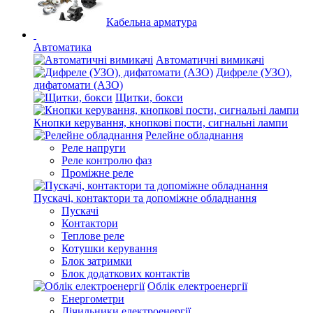
Кабельна арматура
Автоматика
Автоматичні вимикачі
Дифреле (УЗО),
дифатомати (АЗО)
Щитки, бокси
Кнопки керування, кнопкові пости, сигнальні лампи
Релейне обладнання
Реле напруги
Реле контролю фаз
Проміжне реле
Пускачі, контактори та допоміжне обладнання
Пускачі
Контактори
Теплове реле
Котушки керування
Блок затримки
Блок додаткових контактів
Облік електроенергії
Енергометри
Лічильники електроенергії