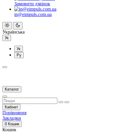
Замовити дзвінок
in@eimpuls.com.ua
Українська
Ук
Ук
Ру
Каталог
Кабінет
Порівняння
Закладки
0
Кошик
Кошик