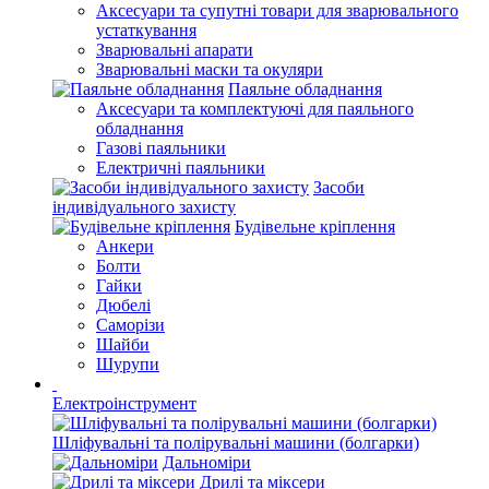
Аксесуари та супутні товари для зварювального
устаткування
Зварювальні апарати
Зварювальні маски та окуляри
Паяльне обладнання
Аксесуари та комплектуючі для паяльного
обладнання
Газові паяльники
Електричні паяльники
Засоби
індивідуального захисту
Будівельне кріплення
Анкери
Болти
Гайки
Дюбелі
Саморізи
Шайби
Шурупи
Електроінструмент
Шліфувальні та полірувальні машини (болгарки)
Дальноміри
Дрилі та міксери