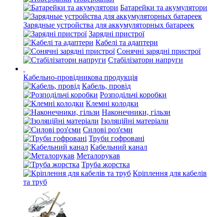
Батарейки та акумулятори
Зарядные устройства для аккумуляторных батареек
Зарядні пристрої
Кабелі та адаптери
Сонячні зарядні пристрої
Стабілізатори напруги
Кабельно-провідникова продукція
Кабель, провід
Розподільчі коробки
Клемні колодки
Наконечники, гільзи
Ізоляційні матеріали
Силові роз'єми
Труби гофровані
Кабельний канал
Металорукав
Труба жорстка
Кріплення для кабелів
та труб