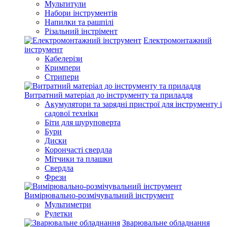
Мультитули
Набори інструментів
Напилки та рашпілі
Різальний інстрімент
Електромонтажний
інструмент
Кабелерізи
Кримпери
Стрипери
Витратний матеріал до інструменту та приладдя
Акумулятори та зарядні пристрої для інструменту і
садової техніки
Біти для шуруповерта
Бури
Диски
Корончасті свердла
Мітчики та плашки
Свердла
Фрези
Вимірювально-розмічувальний інструмент
Мультиметри
Рулетки
Зварювальне обладнання