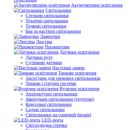
Акумуляторне освітлення
Світильники
Стельові світильники
Технічні світильники
Точкові світильники
Бра та настінні світильники
Лампочки
Люстры
Прожектори
Датчики освітлення
Датчики руху
Сутінкові датчики
Настільні лампи
Трекове освітлення
Аксесуари для трекових світильників
Трекові і струнні системи
Вуличне освітлення
Архітектурні світильники
Закопувані світильники (ґрунтові)
Консольні світильники
Садові світильники
Світильники на сонячній батареї
LED-лента
Світлодіодна стрічка