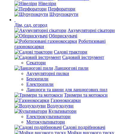
Нівеліри
Перфоратори
Шурупокрути
Дім, сад, огород
Акумуляторні сікатори
Обприскувачі
Роботизовані
газонокосарки
Садові трактори
Садовий інструмент
Секатори
Ланцюгові пили
Акумуляторні пилки
Бензопили
Електропили
Ланцюги та шини для ланцюгових пил
Тримери та мотокоси
Газонокосарки
Воздуходуви
Культиватори
Електрокультиватори
Мотокультиватори
Садові подрібнювачі
Мойки високого тиску