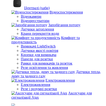
Централі (хаби)
Відеоспостереження
Відеокамери
Відеореєстратори
Запобігання потопу
Датчики затоплення
Крани перекриття води
Комфорт та
продуктивність
Вимикачі LightSwitch
Датчики якості повітря
Кнопки для вимикача
Панели для розетки
Рамки для вимикачів та розеток
Реле освітлення та живлення
Датчики тепла,
диму та чадного газу
Електроживлення
Електроживлення
Реле і розумні розетки
Аксесуари для
сигналізації Ajax