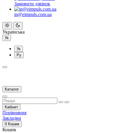
Замовити дзвінок
in@eimpuls.com.ua
Українська
Ук
Ук
Ру
Каталог
Кабінет
Порівняння
Закладки
0
Кошик
Кошик