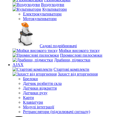
Воздуходуви
Культиватори
Електрокультиватори
Мотокультиватори
Садові подрібнювачі
Мойки високого тиску
Промислові пилосмоки
Драбини, підмостки
AJAX
Стартові комплекти
Захист від вторгнення
Брелоки
Датчик розбиття скла
Датчики відкриття
Датчики руху
Карти
Клавіатури
Модулі інтеграції
Ретранслятори (підсилювачі сигналу)