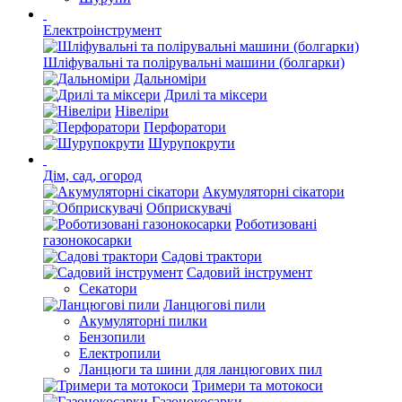
Електроінструмент
Шліфувальні та полірувальні машини (болгарки)
Дальноміри
Дрилі та міксери
Нівеліри
Перфоратори
Шурупокрути
Дім, сад, огород
Акумуляторні сікатори
Обприскувачі
Роботизовані
газонокосарки
Садові трактори
Садовий інструмент
Секатори
Ланцюгові пили
Акумуляторні пилки
Бензопили
Електропили
Ланцюги та шини для ланцюгових пил
Тримери та мотокоси
Газонокосарки