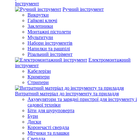
Інструмент
Ручний інструмент
Викрутки
Гайкові ключі
Заклепники
Монтажні пістолети
Мультитули
Набори інструментів
Напилки та рашпілі
Різальний інстрімент
Електромонтажний
інструмент
Кабелерізи
Кримпери
Стрипери
Витратний матеріал до інструменту та приладдя
Акумулятори та зарядні пристрої для інструменту і
садової техніки
Біти для шуруповерта
Бури
Диски
Корончасті свердла
Мітчики та плашки
Свердла