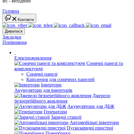
Вс - вихідний
Головна
Контакти
Дивилися
Закладки
Порівняння
Електроживлення
Сонячні панелі та
комплектуючі
Сонячні панелі
Кріплення для сонячних панелей
Інвертори
Акумулятори для інверторів
Джерело
безперебійного живлення
Акумулятори для ДБЖ
Генератори
Зарядні станції
Автомобільні інвертори
Пускозарядні пристрої
Повербанки