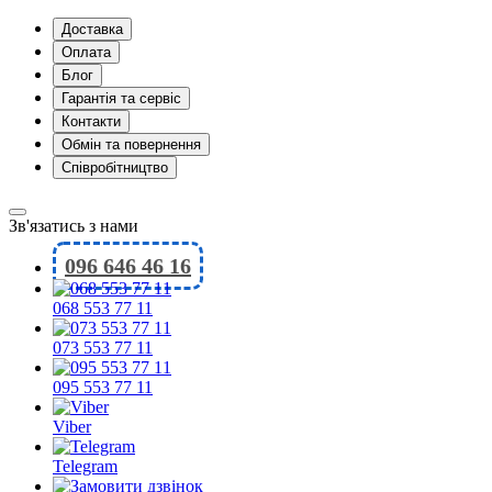
Доставка
Оплата
Блог
Гарантія та сервіс
Контакти
Обмін та повернення
Співробітництво
Зв'язатись з нами
096 646 46 16
068 553 77 11
073 553 77 11
095 553 77 11
Viber
Telegram