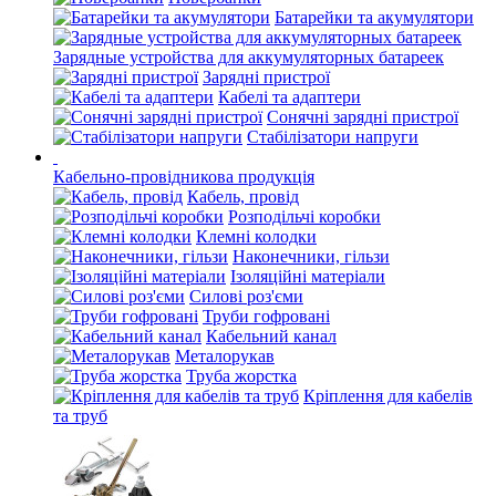
Батарейки та акумулятори
Зарядные устройства для аккумуляторных батареек
Зарядні пристрої
Кабелі та адаптери
Сонячні зарядні пристрої
Стабілізатори напруги
Кабельно-провідникова продукція
Кабель, провід
Розподільчі коробки
Клемні колодки
Наконечники, гільзи
Ізоляційні матеріали
Силові роз'єми
Труби гофровані
Кабельний канал
Металорукав
Труба жорстка
Кріплення для кабелів
та труб