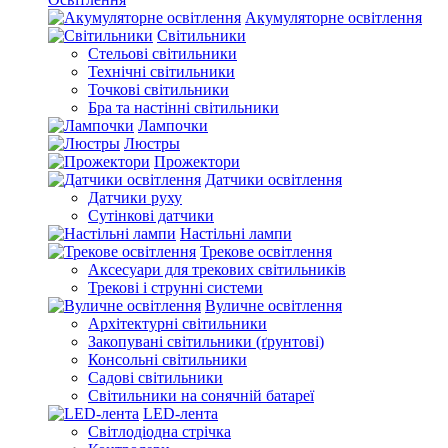
Акумуляторне освітлення
Світильники
Стельові світильники
Технічні світильники
Точкові світильники
Бра та настінні світильники
Лампочки
Люстры
Прожектори
Датчики освітлення
Датчики руху
Сутінкові датчики
Настільні лампи
Трекове освітлення
Аксесуари для трекових світильників
Трекові і струнні системи
Вуличне освітлення
Архітектурні світильники
Закопувані світильники (ґрунтові)
Консольні світильники
Садові світильники
Світильники на сонячній батареї
LED-лента
Світлодіодна стрічка