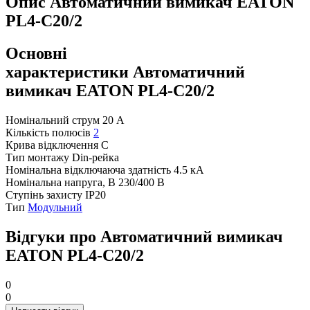
Опис Автоматичний вимикач EATON
PL4-C20/2
Основні
характеристики Автоматичний
вимикач EATON PL4-C20/2
Номінальний струм
20 А
Кількість полюсів
2
Крива відключення
C
Тип монтажу
Din-рейка
Номінальна відключаюча здатність
4.5 кА
Номінальна напруга, В
230/400 В
Ступінь захисту
IP20
Тип
Модульний
Відгуки про Автоматичний вимикач
EATON PL4-C20/2
0
0