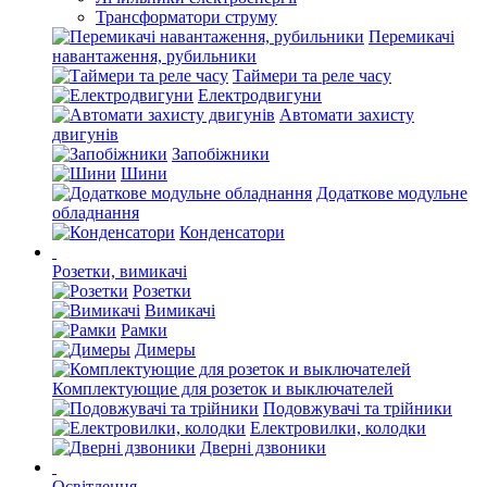
Трансформатори струму
Перемикачі
навантаження, рубильники
Таймери та реле часу
Електродвигуни
Автомати захисту
двигунів
Запобіжники
Шини
Додаткове модульне
обладнання
Конденсатори
Розетки, вимикачі
Розетки
Вимикачі
Рамки
Димеры
Комплектующие для розеток и выключателей
Подовжувачі та трійники
Електровилки, колодки
Дверні дзвоники
Освітлення