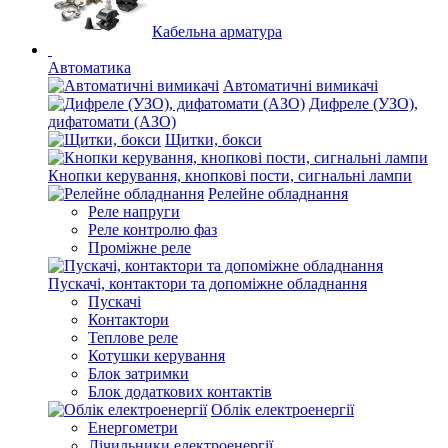
Кабельна арматура
Автоматика
Автоматичні вимикачі
Дифреле (УЗО),
дифатомати (АЗО)
Щитки, бокси
Кнопки керування, кнопкові пости, сигнальні лампи
Релейне обладнання
Реле напруги
Реле контролю фаз
Проміжне реле
Пускачі, контактори та допоміжне обладнання
Пускачі
Контактори
Теплове реле
Котушки керування
Блок затримки
Блок додаткових контактів
Облік електроенергії
Енергометри
Лічильники електроенергії