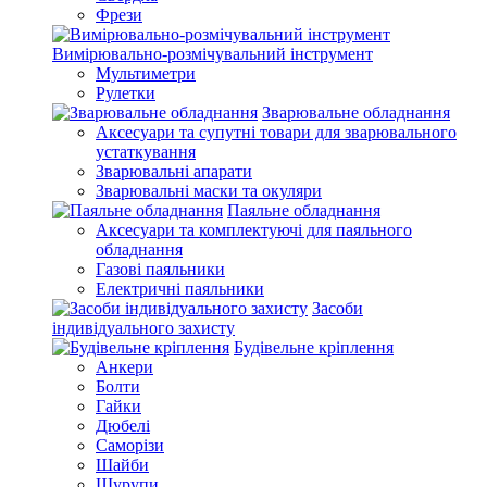
Фрези
Вимірювально-розмічувальний інструмент
Мультиметри
Рулетки
Зварювальне обладнання
Аксесуари та супутні товари для зварювального
устаткування
Зварювальні апарати
Зварювальні маски та окуляри
Паяльне обладнання
Аксесуари та комплектуючі для паяльного
обладнання
Газові паяльники
Електричні паяльники
Засоби
індивідуального захисту
Будівельне кріплення
Анкери
Болти
Гайки
Дюбелі
Саморізи
Шайби
Шурупи