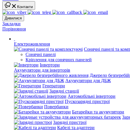
Контакти
Дивилися
Закладки
Порівняння
Електроживлення
Сонячні панелі та ком
Сонячні панелі
Кріплення для сонячних панелей
Інвертори
Акумулятори для інверторів
Джерело безперебі
Акумулятори для ДБЖ
Генератори
Зарядні станції
Автомобільні інвертори
Пускозарядні пристрої
Повербанки
Батарейки та акумулятори
Зар
Зарядні пристрої
Кабелі та адаптери