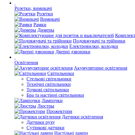
Розетки, вимикачі
Розетки
Вимикачі
Рамки
Димеры
Комплект
Подовжувачі та трійники
Електровилки, колодки
Дверні дзвоники
Освітлення
Акумуляторне освітлення
Світильники
Стельові світильники
Технічні світильники
Точкові світильники
Бра та настінні світильники
Лампочки
Люстры
Прожектори
Датчики освітлення
Датчики руху
Сутінкові датчики
Настільні лампи