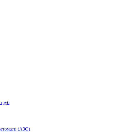
 труб
фатомати (АЗО)