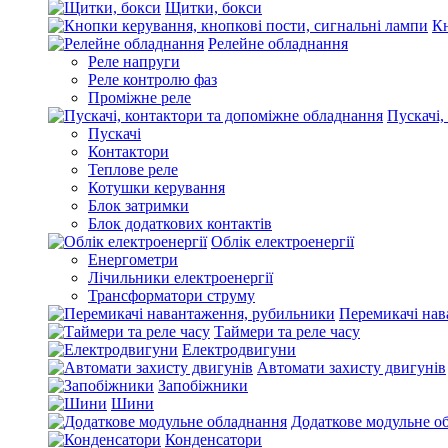
Щитки, бокси
Кн
Релейне обладнання
Реле напруги
Реле контролю фаз
Проміжне реле
Пускачі,
Пускачі
Контактори
Теплове реле
Котушки керування
Блок затримки
Блок додаткових контактів
Облік електроенергії
Енергометри
Лічильники електроенергії
Трансформатори струму
Перемикачі нав
Таймери та реле часу
Електродвигуни
Автомати захисту двигунів
Запобіжники
Шини
Додаткове модульне о
Конденсатори