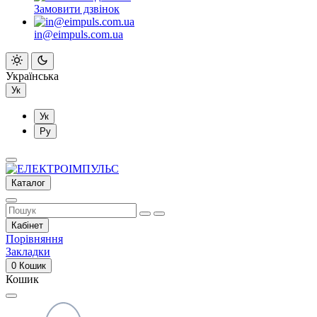
Замовити дзвінок
in@eimpuls.com.ua
Українська
Ук
Ук
Ру
Каталог
Кабінет
Порівняння
Закладки
0
Кошик
Кошик