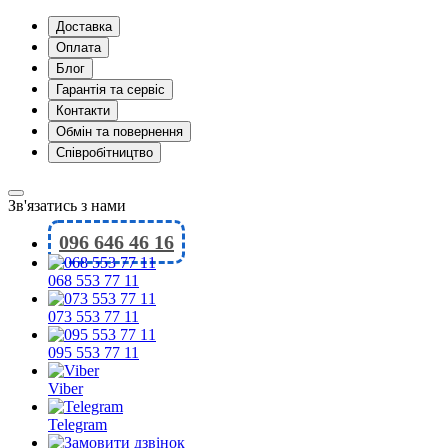
Доставка
Оплата
Блог
Гарантія та сервіс
Контакти
Обмін та повернення
Співробітництво
Зв'язатись з нами
096 646 46 16
068 553 77 11
073 553 77 11
095 553 77 11
Viber
Telegram