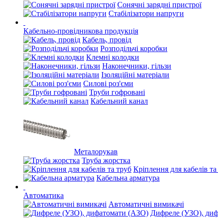
Сонячні зарядні пристрої
Стабілізатори напруги
Кабельно-провідникова продукція
Кабель, провід
Розподільчі коробки
Клемні колодки
Наконечники, гільзи
Ізоляційні матеріали
Силові роз'єми
Труби гофровані
Кабельний канал
Металорукав
Труба жорстка
Кріплення для кабелів та
Кабельна арматура
Автоматика
Автоматичні вимикачі
Дифреле (УЗО), ди