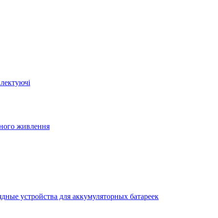
плектуючі
йного живлення
ядные устройства для аккумуляторных батареек