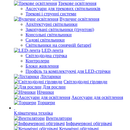
Трекове освітлення
Аксесуари для трекових світильників
Трекові і струнні системи
Вуличне освітлення
Архітектурні світильники
Закопувані світильники (ґрунтові)
Консольні світильники
Садові світильники
Світильники на сонячній батареї
LED-лента
Світлодіодна стрічка
Контролери
Блоки живлення
Профіль та комплектуючі для LED-стрічки
Ліхтарики
Світлодіодні гірлянди
Для рослин
Нічники
Аксесуари для освітлення
Торшери
Кліматична техніка
Вентилятори
Інфрачервоні обігрівачі
Керамічні обігрівачі