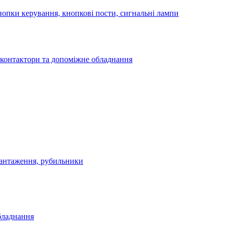
опки керування, кнопкові пости, сигнальні лампи
 контактори та допоміжне обладнання
антаження, рубильники
бладнання