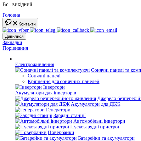
Вс - вихідний
Головна
Контакти
Дивилися
Закладки
Порівняння
Електроживлення
Сонячні панелі та ком
Сонячні панелі
Кріплення для сонячних панелей
Інвертори
Акумулятори для інверторів
Джерело безперебі
Акумулятори для ДБЖ
Генератори
Зарядні станції
Автомобільні інвертори
Пускозарядні пристрої
Повербанки
Батарейки та акумулятори