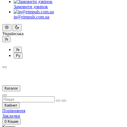
Замовити дзвінок
in@eimpuls.com.ua
Українська
Ук
Ук
Ру
Каталог
Кабінет
Порівняння
Закладки
0
Кошик
Кошик