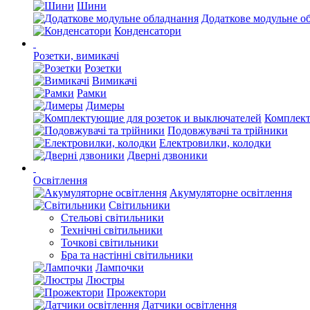
Шини
Додаткове модульне о
Конденсатори
Розетки, вимикачі
Розетки
Вимикачі
Рамки
Димеры
Комплект
Подовжувачі та трійники
Електровилки, колодки
Дверні дзвоники
Освітлення
Акумуляторне освітлення
Світильники
Стельові світильники
Технічні світильники
Точкові світильники
Бра та настінні світильники
Лампочки
Люстры
Прожектори
Датчики освітлення