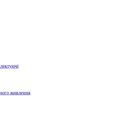
плектуючі
йного живлення