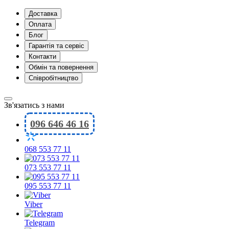
Доставка
Оплата
Блог
Гарантія та сервіс
Контакти
Обмін та повернення
Співробітництво
Зв'язатись з нами
096 646 46 16
068 553 77 11
073 553 77 11
095 553 77 11
Viber
Telegram