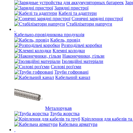
Зар
Зарядні пристрої
Кабелі та адаптери
Сонячні зарядні пристрої
Стабілізатори напруги
Кабельно-провідникова продукція
Кабель, провід
Розподільчі коробки
Клемні колодки
Наконечники, гільзи
Ізоляційні матеріали
Силові роз'єми
Труби гофровані
Кабельний канал
Металорукав
Труба жорстка
Кріплення для кабелів та
Кабельна арматура