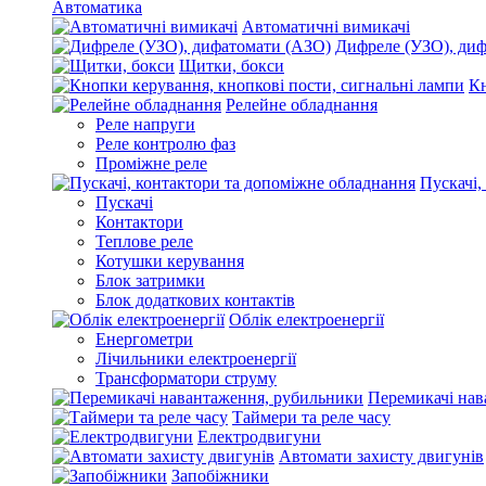
Автоматика
Автоматичні вимикачі
Дифреле (УЗО), ди
Щитки, бокси
Кн
Релейне обладнання
Реле напруги
Реле контролю фаз
Проміжне реле
Пускачі,
Пускачі
Контактори
Теплове реле
Котушки керування
Блок затримки
Блок додаткових контактів
Облік електроенергії
Енергометри
Лічильники електроенергії
Трансформатори струму
Перемикачі нав
Таймери та реле часу
Електродвигуни
Автомати захисту двигунів
Запобіжники