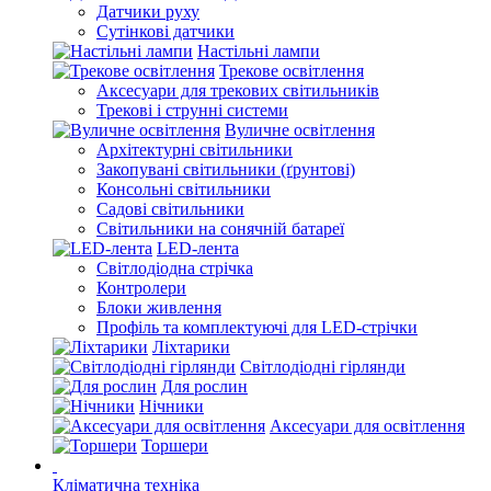
Датчики руху
Сутінкові датчики
Настільні лампи
Трекове освітлення
Аксесуари для трекових світильників
Трекові і струнні системи
Вуличне освітлення
Архітектурні світильники
Закопувані світильники (ґрунтові)
Консольні світильники
Садові світильники
Світильники на сонячній батареї
LED-лента
Світлодіодна стрічка
Контролери
Блоки живлення
Профіль та комплектуючі для LED-стрічки
Ліхтарики
Світлодіодні гірлянди
Для рослин
Нічники
Аксесуари для освітлення
Торшери
Кліматична техніка