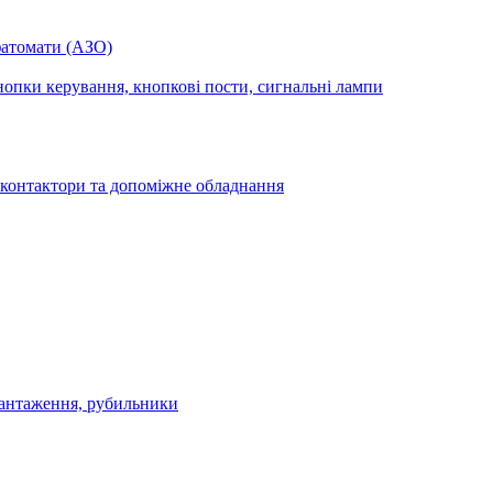
фатомати (АЗО)
опки керування, кнопкові пости, сигнальні лампи
 контактори та допоміжне обладнання
антаження, рубильники