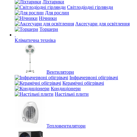
Ліхтарики
Світлодіодні гірлянди
Для рослин
Нічники
Аксесуари для освітлення
Торшери
Кліматична техніка
Вентилятори
Інфрачервоні обігрівачі
Керамічні обігрівачі
Кондиціонери
Настільні плити
Тепловентилятори