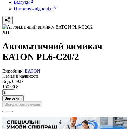
0
Відгуки
0
Питання - відповідь
ХІТ
Автоматичний вимикач
EATON PL6-C20/2
Виробник:
EATON
Немає в наявності
Код:
65937
150.00 ₴
Замовити
Швидке замовлення