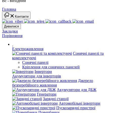
Вс - вихідний
Головна
Контакти
Дивилися
Закладки
Порівняння
Електроживлення
Сонячні панелі та
комплектуючі
Сонячні панелі
Кріплення для сонячних панелей
Інвертори
Акумулятори для інверторів
Джерело
безперебійного живлення
Акумулятори для ДБЖ
Генератори
Зарядні станції
Автомобільні інвертори
Пускозарядні пристрої
Повербанки