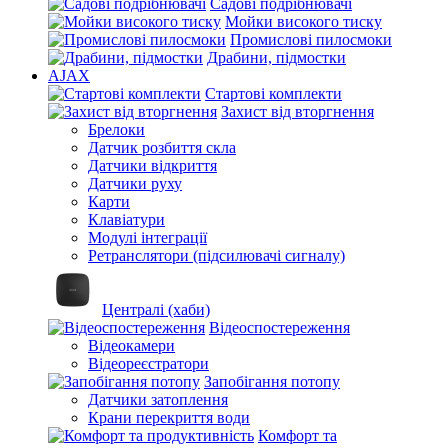
Садові подрібнювачі
Мойки високого тиску
Промислові пилосмоки
Драбини, підмостки
AJAX
Стартові комплекти
Захист від вторгнення
Брелоки
Датчик розбиття скла
Датчики відкриття
Датчики руху
Карти
Клавіатури
Модулі інтеграції
Ретранслятори (підсилювачі сигналу)
Централі (хаби)
Відеоспостереження
Відеокамери
Відеореєстратори
Запобігання потопу
Датчики затоплення
Крани перекриття води
Комфорт та