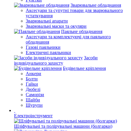
Зварювальне обладнання
Аксесуари та супутні товари для зварювального
устаткування
Зварювальні апарати
Зварювальні маски та окуляри
Паяльне обладнання
Аксесуари та комплектуючі для паяльного
обладнання
Газові паяльники
Електричні паяльники
Засоби
індивідуального захисту
Будівельне кріплення
Анкери
Болти
Гайки
Дюбелі
Саморізи
Шайби
Шурупи
Електроінструмент
Шліфувальні та полірувальні машини (болгарки)