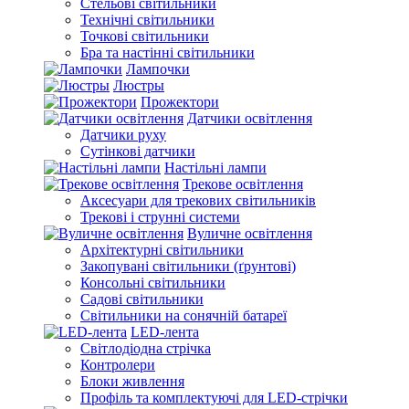
Стельові світильники
Технічні світильники
Точкові світильники
Бра та настінні світильники
Лампочки
Люстры
Прожектори
Датчики освітлення
Датчики руху
Сутінкові датчики
Настільні лампи
Трекове освітлення
Аксесуари для трекових світильників
Трекові і струнні системи
Вуличне освітлення
Архітектурні світильники
Закопувані світильники (ґрунтові)
Консольні світильники
Садові світильники
Світильники на сонячній батареї
LED-лента
Світлодіодна стрічка
Контролери
Блоки живлення
Профіль та комплектуючі для LED-стрічки