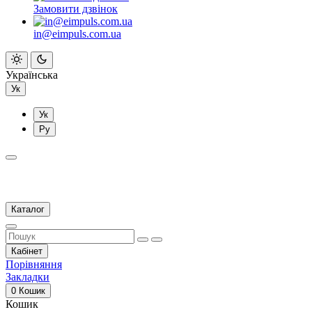
Замовити дзвінок
in@eimpuls.com.ua
Українська
Ук
Ук
Ру
Каталог
Кабінет
Порівняння
Закладки
0
Кошик
Кошик