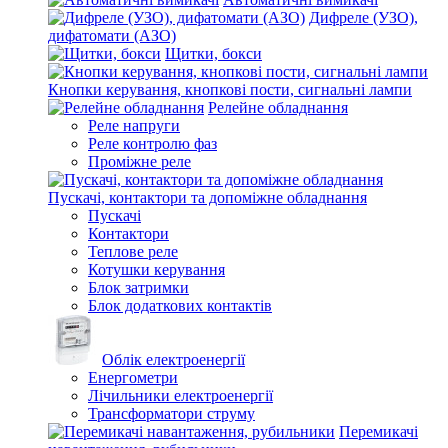
Дифреле (УЗО),
дифатомати (АЗО)
Щитки, бокси
Кнопки керування, кнопкові пости, сигнальні лампи
Релейне обладнання
Реле напруги
Реле контролю фаз
Проміжне реле
Пускачі, контактори та допоміжне обладнання
Пускачі
Контактори
Теплове реле
Котушки керування
Блок затримки
Блок додаткових контактів
Облік електроенергії
Енергометри
Лічильники електроенергії
Трансформатори струму
Перемикачі