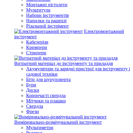
Монтажні пістолети
Мультитули
Набори інструментів
Напилки та рашпілі
Різальний інстрімент
Електромонтажний
інструмент
Кабелерізи
Кримпери
Стрипери
Витратний матеріал до інструменту та приладдя
Акумулятори та зарядні пристрої для інструменту і
садової техніки
Біти для шуруповерта
Бури
Диски
Корончасті свердла
Мітчики та плашки
Свердла
Фрези
Вимірювально-розмічувальний інструмент
Мультиметри
Рулетки