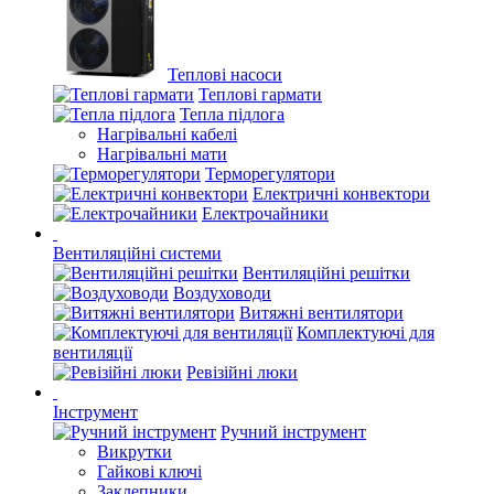
Теплові насоси
Теплові гармати
Тепла підлога
Нагрівальні кабелі
Нагрівальні мати
Терморегулятори
Електричні конвектори
Електрочайники
Вентиляційні системи
Вентиляційні решітки
Воздуховоди
Витяжні вентилятори
Комплектуючі для
вентиляції
Ревізійні люки
Інструмент
Ручний інструмент
Викрутки
Гайкові ключі
Заклепники