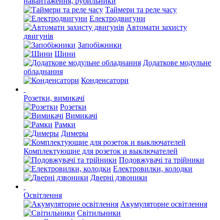
навантаження, рубильники
Таймери та реле часу
Електродвигуни
Автомати захисту
двигунів
Запобіжники
Шини
Додаткове модульне
обладнання
Конденсатори
Розетки, вимикачі
Розетки
Вимикачі
Рамки
Димеры
Комплектующие для розеток и выключателей
Подовжувачі та трійники
Електровилки, колодки
Дверні дзвоники
Освітлення
Акумуляторне освітлення
Світильники