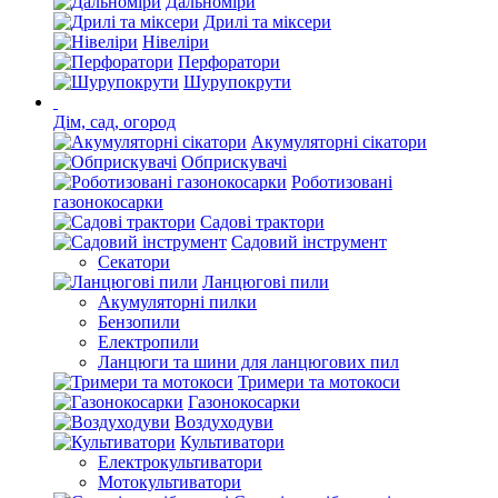
Дальноміри
Дрилі та міксери
Нівеліри
Перфоратори
Шурупокрути
Дім, сад, огород
Акумуляторні сікатори
Обприскувачі
Роботизовані
газонокосарки
Садові трактори
Садовий інструмент
Секатори
Ланцюгові пили
Акумуляторні пилки
Бензопили
Електропили
Ланцюги та шини для ланцюгових пил
Тримери та мотокоси
Газонокосарки
Воздуходуви
Культиватори
Електрокультиватори
Мотокультиватори