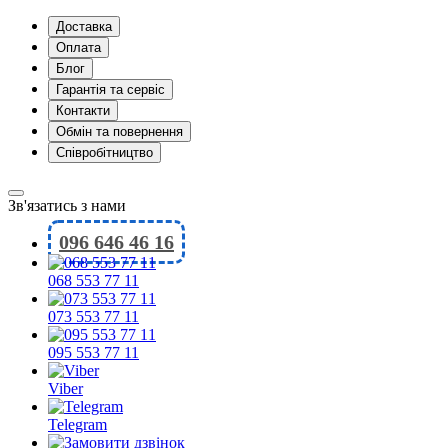
Доставка
Оплата
Блог
Гарантія та сервіс
Контакти
Обмін та повернення
Співробітництво
Зв'язатись з нами
096 646 46 16
068 553 77 11
073 553 77 11
095 553 77 11
Viber
Telegram