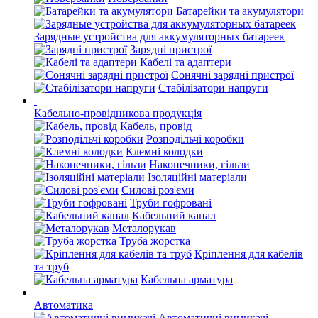
Батарейки та акумулятори
Зарядные устройства для аккумуляторных батареек
Зарядні пристрої
Кабелі та адаптери
Сонячні зарядні пристрої
Стабілізатори напруги
Кабельно-провідникова продукція
Кабель, провід
Розподільчі коробки
Клемні колодки
Наконечники, гільзи
Ізоляційні матеріали
Силові роз'єми
Труби гофровані
Кабельний канал
Металорукав
Труба жорстка
Кріплення для кабелів
та труб
Кабельна арматура
Автоматика
Автоматичні вимикачі