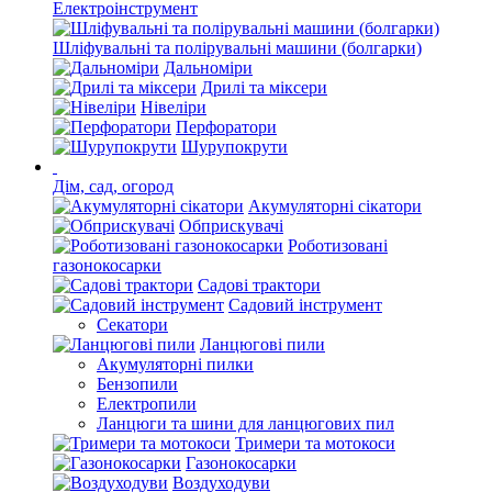
Електроінструмент
Шліфувальні та полірувальні машини (болгарки)
Дальноміри
Дрилі та міксери
Нівеліри
Перфоратори
Шурупокрути
Дім, сад, огород
Акумуляторні сікатори
Обприскувачі
Роботизовані
газонокосарки
Садові трактори
Садовий інструмент
Секатори
Ланцюгові пили
Акумуляторні пилки
Бензопили
Електропили
Ланцюги та шини для ланцюгових пил
Тримери та мотокоси
Газонокосарки
Воздуходуви