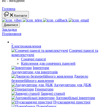
Вс - вихідний
Головна
Контакти
Дивилися
Закладки
Порівняння
Електроживлення
Сонячні панелі та
комплектуючі
Сонячні панелі
Кріплення для сонячних панелей
Інвертори
Акумулятори для інверторів
Джерело
безперебійного живлення
Акумулятори для ДБЖ
Генератори
Зарядні станції
Автомобільні інвертори
Пускозарядні пристрої
Повербанки