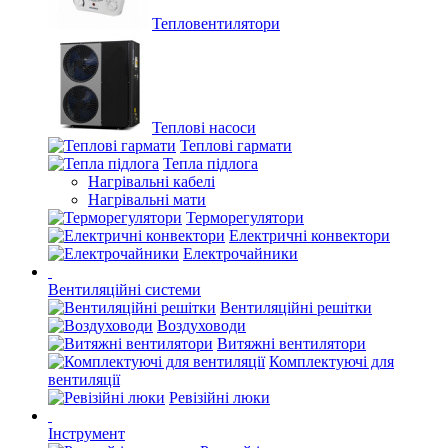
Тепловентилятори
Теплові насоси
Теплові гармати
Тепла підлога
Нагрівальні кабелі
Нагрівальні мати
Терморегулятори
Електричні конвектори
Електрочайники
Вентиляційні системи
Вентиляційні решітки
Воздуховоди
Витяжні вентилятори
Комплектуючі для
вентиляції
Ревізійні люки
Інструмент