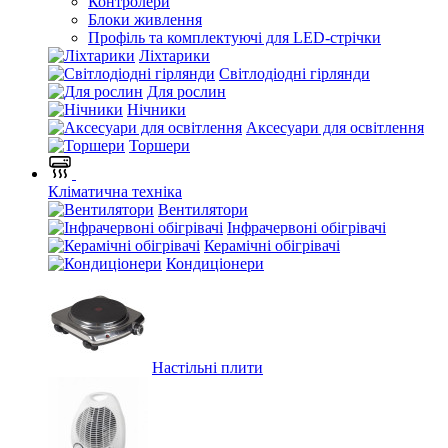
Контролери
Блоки живлення
Профіль та комплектуючі для LED-стрічки
Ліхтарики
Світлодіодні гірлянди
Для рослин
Нічники
Аксесуари для освітлення
Торшери
Кліматична техніка
Вентилятори
Інфрачервоні обігрівачі
Керамічні обігрівачі
Кондиціонери
Настільні плити