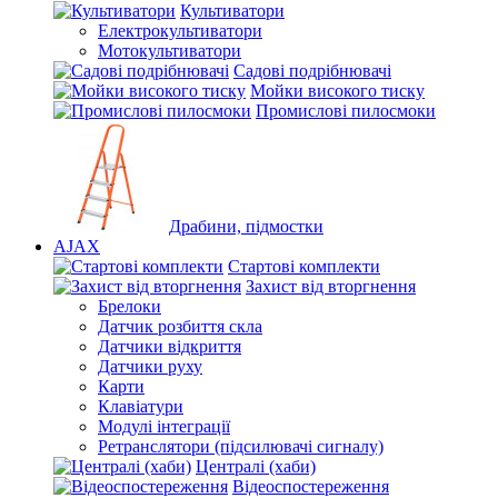
Культиватори
Електрокультиватори
Мотокультиватори
Садові подрібнювачі
Мойки високого тиску
Промислові пилосмоки
Драбини, підмостки
AJAX
Стартові комплекти
Захист від вторгнення
Брелоки
Датчик розбиття скла
Датчики відкриття
Датчики руху
Карти
Клавіатури
Модулі інтеграції
Ретранслятори (підсилювачі сигналу)
Централі (хаби)
Відеоспостереження