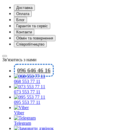
Доставка
Оплата
Блог
Гарантія та сервіс
Контакти
Обмін та повернення
Співробітництво
Зв'язатись з нами
096 646 46 16
068 553 77 11
073 553 77 11
095 553 77 11
Viber
Telegram