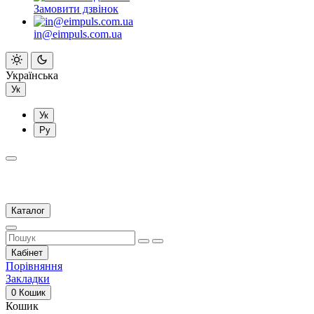
Замовити дзвінок
in@eimpuls.com.ua
Українська
Ук
Ук
Ру
Каталог
Кабінет
Порівняння
Закладки
0
Кошик
Кошик