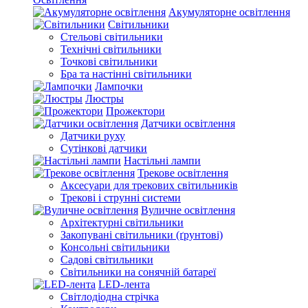
Акумуляторне освітлення
Світильники
Стельові світильники
Технічні світильники
Точкові світильники
Бра та настінні світильники
Лампочки
Люстры
Прожектори
Датчики освітлення
Датчики руху
Сутінкові датчики
Настільні лампи
Трекове освітлення
Аксесуари для трекових світильників
Трекові і струнні системи
Вуличне освітлення
Архітектурні світильники
Закопувані світильники (ґрунтові)
Консольні світильники
Садові світильники
Світильники на сонячній батареї
LED-лента
Світлодіодна стрічка