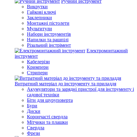
Ручний інструмент
Викрутки
Гайкові ключі
Заклепники
Монтажні пістолети
Мультитули
Набори інструментів
Напилки та рашпілі
Різальний інстрімент
Електромонтажний
інструмент
Кабелерізи
Кримпери
Стрипери
Витратний матеріал до інструменту та приладдя
Акумулятори та зарядні пристрої для інструменту і
садової техніки
Біти для шуруповерта
Бури
Диски
Корончасті свердла
Мітчики та плашки
Свердла
Фрези