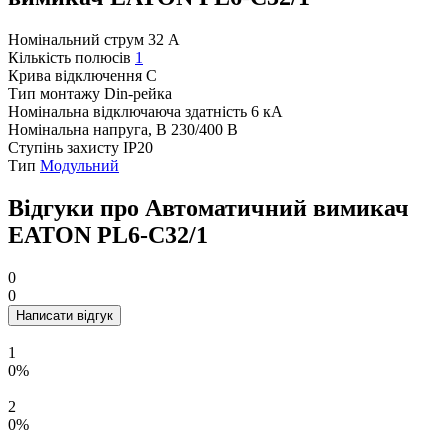
Номінальний струм
32 А
Кількість полюсів
1
Крива відключення
C
Тип монтажу
Din-рейка
Номінальна відключаюча здатність
6 кА
Номінальна напруга, В
230/400 В
Ступінь захисту
IP20
Тип
Модульний
Відгуки про Автоматичний вимикач
EATON PL6-C32/1
0
0
Написати відгук
1
0%
2
0%