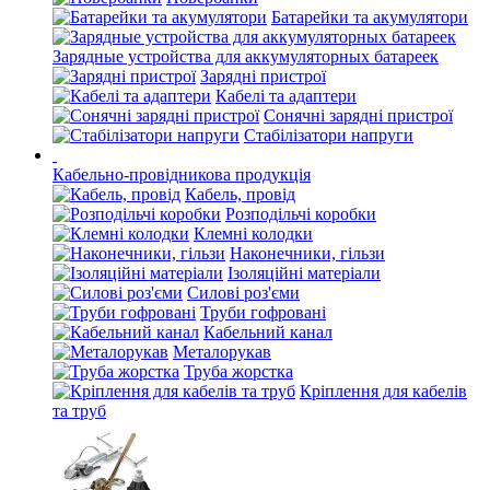
Батарейки та акумулятори
Зарядные устройства для аккумуляторных батареек
Зарядні пристрої
Кабелі та адаптери
Сонячні зарядні пристрої
Стабілізатори напруги
Кабельно-провідникова продукція
Кабель, провід
Розподільчі коробки
Клемні колодки
Наконечники, гільзи
Ізоляційні матеріали
Силові роз'єми
Труби гофровані
Кабельний канал
Металорукав
Труба жорстка
Кріплення для кабелів
та труб