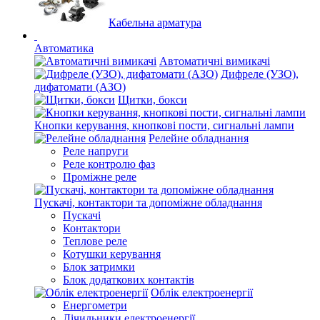
Кабельна арматура
Автоматика
Автоматичні вимикачі
Дифреле (УЗО),
дифатомати (АЗО)
Щитки, бокси
Кнопки керування, кнопкові пости, сигнальні лампи
Релейне обладнання
Реле напруги
Реле контролю фаз
Проміжне реле
Пускачі, контактори та допоміжне обладнання
Пускачі
Контактори
Теплове реле
Котушки керування
Блок затримки
Блок додаткових контактів
Облік електроенергії
Енергометри
Лічильники електроенергії