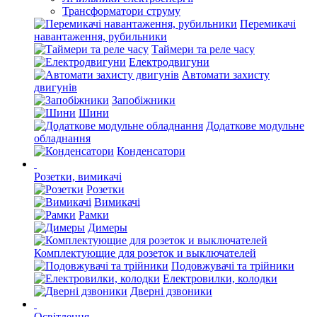
Трансформатори струму
Перемикачі
навантаження, рубильники
Таймери та реле часу
Електродвигуни
Автомати захисту
двигунів
Запобіжники
Шини
Додаткове модульне
обладнання
Конденсатори
Розетки, вимикачі
Розетки
Вимикачі
Рамки
Димеры
Комплектующие для розеток и выключателей
Подовжувачі та трійники
Електровилки, колодки
Дверні дзвоники
Освітлення