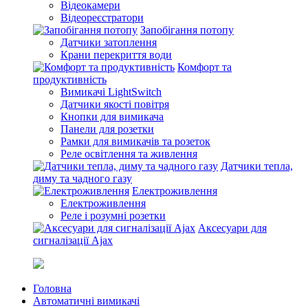
Відеокамери
Відеореєстратори
Запобігання потопу
Датчики затоплення
Крани перекриття води
Комфорт та
продуктивність
Вимикачі LightSwitch
Датчики якості повітря
Кнопки для вимикача
Панели для розетки
Рамки для вимикачів та розеток
Реле освітлення та живлення
Датчики тепла,
диму та чадного газу
Електроживлення
Електроживлення
Реле і розумні розетки
Аксесуари для
сигналізації Ajax
Головна
Автоматичні вимикачі