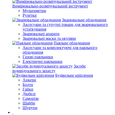
Вимірювально-розмічувальний інструмент
Мультиметри
Рулетки
Зварювальне обладнання
Аксесуари та супутні товари для зварювального
устаткування
Зварювальні апарати
Зварювальні маски та окуляри
Паяльне обладнання
Аксесуари та комплектуючі для паяльного
обладнання
Газові паяльники
Електричні паяльники
Засоби
індивідуального захисту
Будівельне кріплення
Анкери
Болти
Гайки
Дюбелі
Саморізи
Шайби
Шурупи