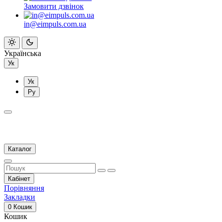
Замовити дзвінок
in@eimpuls.com.ua
Українська
Ук
Ук
Ру
Каталог
Кабінет
Порівняння
Закладки
0
Кошик
Кошик