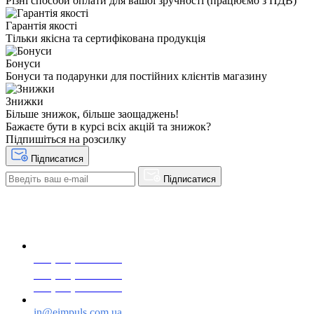
Різні способи оплати для вашої зручності (працюємо з ПДВ)
Гарантія якості
Тільки якісна та сертифікована продукція
Бонуси
Бонуси та подарунки для постійних клієнтів магазину
Знижки
Більше знижок, більше заощаджень!
Бажаєте бути в курсі всіх акцій та знижок?
Підпишіться на розсилку
Підписатися
Підписатися
+38(068) 553 77 11
+38(073) 553 77 11
+38(095) 553 77 11
in@eimpuls.com.ua