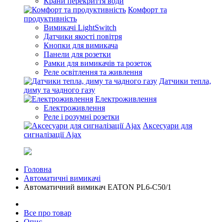
Крани перекриття води
Комфорт та
продуктивність
Вимикачі LightSwitch
Датчики якості повітря
Кнопки для вимикача
Панели для розетки
Рамки для вимикачів та розеток
Реле освітлення та живлення
Датчики тепла,
диму та чадного газу
Електроживлення
Електроживлення
Реле і розумні розетки
Аксесуари для
сигналізації Ajax
Головна
Автоматичні вимикачі
Автоматичний вимикач EATON PL6-C50/1
Все про товар
Опис