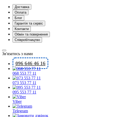
Доставка
Оплата
Блог
Гарантія та сервіс
Контакти
Обмін та повернення
Співробітництво
Зв'язатись з нами
096 646 46 16
068 553 77 11
073 553 77 11
095 553 77 11
Viber
Telegram