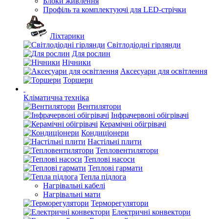
Блоки живлення
Профіль та комплектуючі для LED-стрічки
Ліхтарики
Світлодіодні гірлянди
Для рослин
Нічники
Аксесуари для освітлення
Торшери
Кліматична техніка
Вентилятори
Інфрачервоні обігрівачі
Керамічні обігрівачі
Кондиціонери
Настільні плити
Тепловентилятори
Теплові насоси
Теплові гармати
Тепла підлога
Нагрівальні кабелі
Нагрівальні мати
Терморегулятори
Електричні конвектори