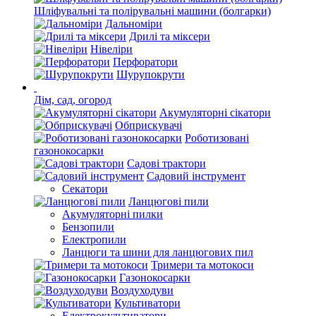
Шліфувальні та полірувальні машини (болгарки)
Дальноміри
Дрилі та міксери
Нівеліри
Перфоратори
Шурупокрути
Дім, сад, огород
Акумуляторні сікатори
Обприскувачі
Роботизовані
газонокосарки
Садові трактори
Садовий інструмент
Секатори
Ланцюгові пили
Акумуляторні пилки
Бензопили
Електропили
Ланцюги та шини для ланцюгових пил
Тримери та мотокоси
Газонокосарки
Воздуходуви
Культиватори
Електрокультиватори