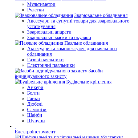
Мультиметри
Рулетки
Зварювальне обладнання
Аксесуари та супутні товари для зварювального
устаткування
Зварювальні апарати
Зварювальні маски та окуляри
Паяльне обладнання
Аксесуари та комплектуючі для паяльного
обладнання
Газові паяльники
Електричні паяльники
Засоби
індивідуального захисту
Будівельне кріплення
Анкери
Болти
Гайки
Дюбелі
Саморізи
Шайби
Шурупи
Електроінструмент