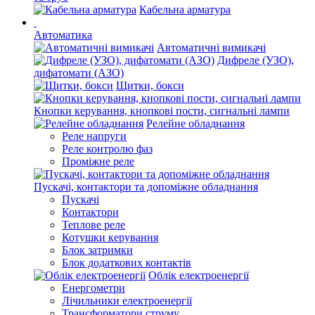
Кабельна арматура
Автоматика
Автоматичні вимикачі
Дифреле (УЗО),
дифатомати (АЗО)
Щитки, бокси
Кнопки керування, кнопкові пости, сигнальні лампи
Релейне обладнання
Реле напруги
Реле контролю фаз
Проміжне реле
Пускачі, контактори та допоміжне обладнання
Пускачі
Контактори
Теплове реле
Котушки керування
Блок затримки
Блок додаткових контактів
Облік електроенергії
Енергометри
Лічильники електроенергії
Трансформатори струму