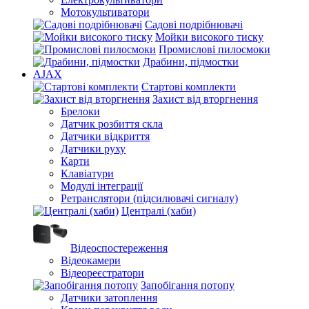
Мотокультиватори
Садові подрібнювачі
Мойки високого тиску
Промислові пилосмоки
Драбини, підмостки
AJAX
Стартові комплекти
Захист від вторгнення
Брелоки
Датчик розбиття скла
Датчики відкриття
Датчики руху
Карти
Клавіатури
Модулі інтеграції
Ретранслятори (підсилювачі сигналу)
Централі (хаби)
Відеоспостереження
Відеокамери
Відеореєстратори
Запобігання потопу
Датчики затоплення