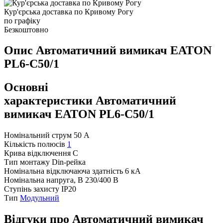
Кур'єрська доставка по Кривому Рогу
по графіку
Безкоштовно
Опис Автоматичний вимикач EATON
PL6-C50/1
Основні
характеристики Автоматичний
вимикач EATON PL6-C50/1
Номінальний струм
50 А
Кількість полюсів
1
Крива відключення
C
Тип монтажу
Din-рейка
Номінальна відключаюча здатність
6 кА
Номінальна напруга, В
230/400 В
Ступінь захисту
IP20
Тип
Модульний
Відгуки про Автоматичний вимикач