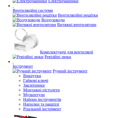
Електрочайники
Вентиляційні системи
Вентиляційні решітки
Воздуховоди
Витяжні вентилятори
Комплектуючі для вентиляції
Ревізійні люки
Інструмент
Ручний інструмент
Викрутки
Гайкові ключі
Заклепники
Монтажні пістолети
Мультитули
Набори інструментів
Напилки та рашпілі
Різальний інстрімент