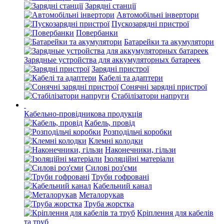
Зарядні станції
Автомобільні інвертори
Пускозарядні пристрої
Повербанки
Батарейки та акумулятори
Зарядные устройства для аккумуляторных батареек
Зарядні пристрої
Кабелі та адаптери
Сонячні зарядні пристрої
Стабілізатори напруги
Кабельно-провідникова продукція
Кабель, провід
Розподільчі коробки
Клемні колодки
Наконечники, гільзи
Ізоляційні матеріали
Силові роз'єми
Труби гофровані
Кабельний канал
Металорукав
Труба жорстка
Кріплення для кабелів
та труб