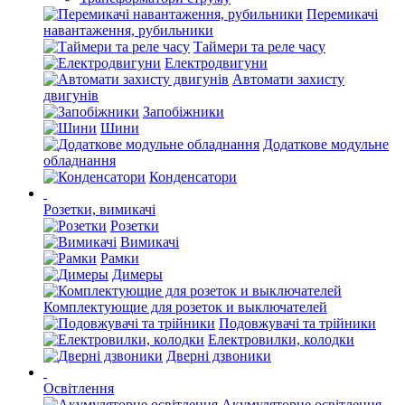
Перемикачі
навантаження, рубильники
Таймери та реле часу
Електродвигуни
Автомати захисту
двигунів
Запобіжники
Шини
Додаткове модульне
обладнання
Конденсатори
Розетки, вимикачі
Розетки
Вимикачі
Рамки
Димеры
Комплектующие для розеток и выключателей
Подовжувачі та трійники
Електровилки, колодки
Дверні дзвоники
Освітлення
Акумуляторне освітлення