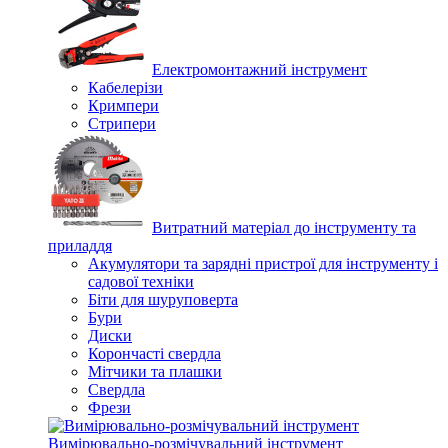
Електромонтажний інструмент
Кабелерізи
Кримпери
Стрипери
Витратний матеріал до інструменту та
приладдя
Акумулятори та зарядні пристрої для інструменту і
садової техніки
Біти для шуруповерта
Бури
Диски
Корончасті свердла
Мітчики та плашки
Свердла
Фрези
Вимірювально-розмічувальний інструмент