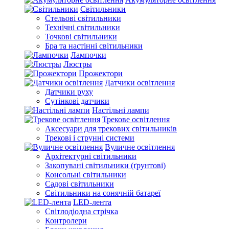
Світильники
Стельові світильники
Технічні світильники
Точкові світильники
Бра та настінні світильники
Лампочки
Люстры
Прожектори
Датчики освітлення
Датчики руху
Сутінкові датчики
Настільні лампи
Трекове освітлення
Аксесуари для трекових світильників
Трекові і струнні системи
Вуличне освітлення
Архітектурні світильники
Закопувані світильники (ґрунтові)
Консольні світильники
Садові світильники
Світильники на сонячній батареї
LED-лента
Світлодіодна стрічка
Контролери