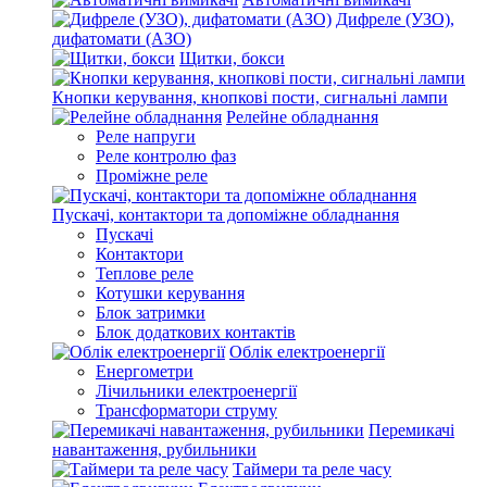
Дифреле (УЗО),
дифатомати (АЗО)
Щитки, бокси
Кнопки керування, кнопкові пости, сигнальні лампи
Релейне обладнання
Реле напруги
Реле контролю фаз
Проміжне реле
Пускачі, контактори та допоміжне обладнання
Пускачі
Контактори
Теплове реле
Котушки керування
Блок затримки
Блок додаткових контактів
Облік електроенергії
Енергометри
Лічильники електроенергії
Трансформатори струму
Перемикачі
навантаження, рубильники
Таймери та реле часу