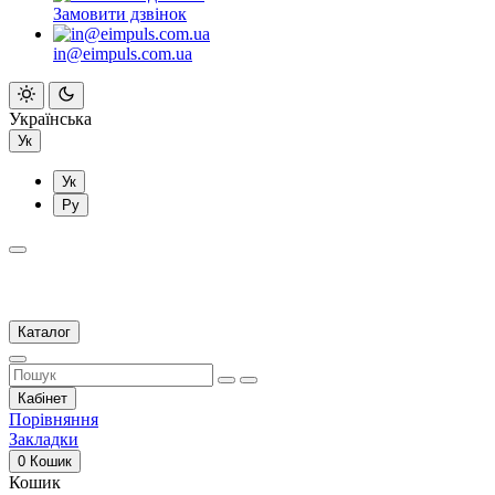
Замовити дзвінок
in@eimpuls.com.ua
Українська
Ук
Ук
Ру
Каталог
Кабінет
Порівняння
Закладки
0
Кошик
Кошик