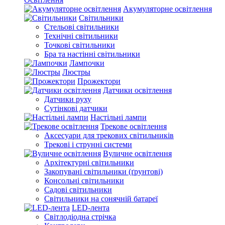
Акумуляторне освітлення
Світильники
Стельові світильники
Технічні світильники
Точкові світильники
Бра та настінні світильники
Лампочки
Люстры
Прожектори
Датчики освітлення
Датчики руху
Сутінкові датчики
Настільні лампи
Трекове освітлення
Аксесуари для трекових світильників
Трекові і струнні системи
Вуличне освітлення
Архітектурні світильники
Закопувані світильники (ґрунтові)
Консольні світильники
Садові світильники
Світильники на сонячній батареї
LED-лента
Світлодіодна стрічка