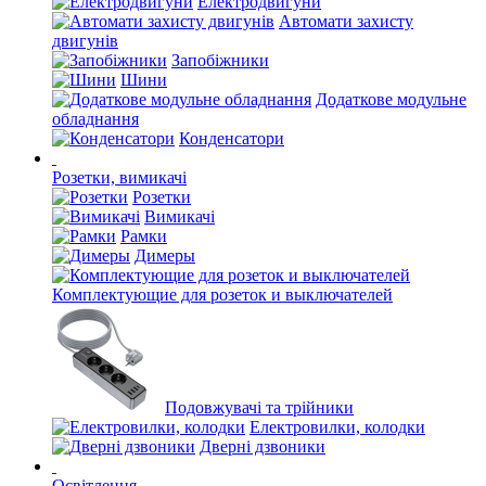
Електродвигуни
Автомати захисту
двигунів
Запобіжники
Шини
Додаткове модульне
обладнання
Конденсатори
Розетки, вимикачі
Розетки
Вимикачі
Рамки
Димеры
Комплектующие для розеток и выключателей
Подовжувачі та трійники
Електровилки, колодки
Дверні дзвоники
Освітлення