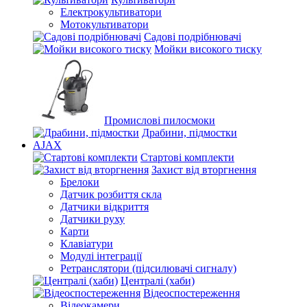
Електрокультиватори
Мотокультиватори
Садові подрібнювачі
Мойки високого тиску
Промислові пилосмоки
Драбини, підмостки
AJAX
Стартові комплекти
Захист від вторгнення
Брелоки
Датчик розбиття скла
Датчики відкриття
Датчики руху
Карти
Клавіатури
Модулі інтеграції
Ретранслятори (підсилювачі сигналу)
Централі (хаби)
Відеоспостереження
Відеокамери