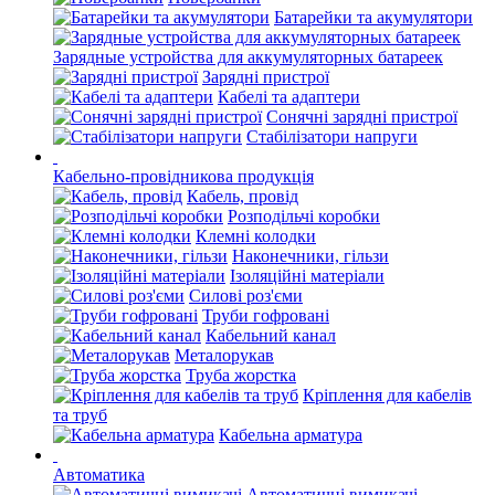
Батарейки та акумулятори
Зарядные устройства для аккумуляторных батареек
Зарядні пристрої
Кабелі та адаптери
Сонячні зарядні пристрої
Стабілізатори напруги
Кабельно-провідникова продукція
Кабель, провід
Розподільчі коробки
Клемні колодки
Наконечники, гільзи
Ізоляційні матеріали
Силові роз'єми
Труби гофровані
Кабельний канал
Металорукав
Труба жорстка
Кріплення для кабелів
та труб
Кабельна арматура
Автоматика
Автоматичні вимикачі