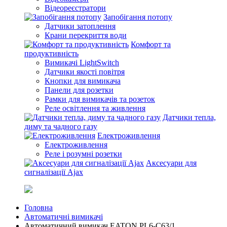
Відеореєстратори
Запобігання потопу
Датчики затоплення
Крани перекриття води
Комфорт та
продуктивність
Вимикачі LightSwitch
Датчики якості повітря
Кнопки для вимикача
Панели для розетки
Рамки для вимикачів та розеток
Реле освітлення та живлення
Датчики тепла,
диму та чадного газу
Електроживлення
Електроживлення
Реле і розумні розетки
Аксесуари для
сигналізації Ajax
Головна
Автоматичні вимикачі
Автоматичний вимикач EATON PL6-C63/1