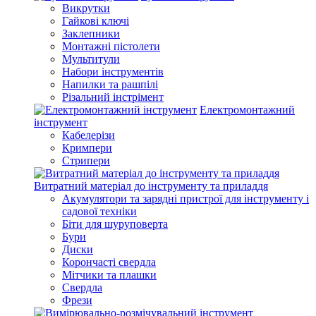
Викрутки
Гайкові ключі
Заклепники
Монтажні пістолети
Мультитули
Набори інструментів
Напилки та рашпілі
Різальний інстрімент
Електромонтажний
інструмент
Кабелерізи
Кримпери
Стрипери
Витратний матеріал до інструменту та приладдя
Акумулятори та зарядні пристрої для інструменту і
садової техніки
Біти для шуруповерта
Бури
Диски
Корончасті свердла
Мітчики та плашки
Свердла
Фрези