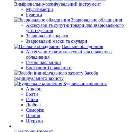
Вимірювально-розмічувальний інструмент
Мультиметри
Рулетки
Зварювальне обладнання
Аксесуари та супутні товари для зварювального
устаткування
Зварювальні апарати
Зварювальні маски та окуляри
Паяльне обладнання
Аксесуари та комплектуючі для паяльного
обладнання
Газові паяльники
Електричні паяльники
Засоби
індивідуального захисту
Будівельне кріплення
Анкери
Болти
Гайки
Дюбелі
Саморізи
Шайби
Шурупи
Електроінструмент