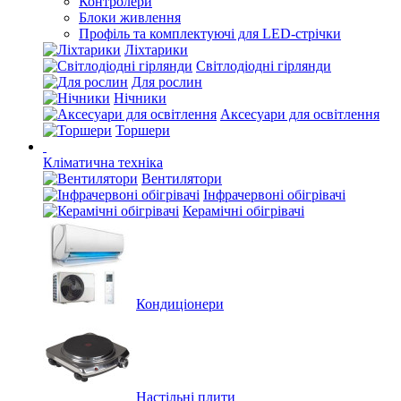
Контролери
Блоки живлення
Профіль та комплектуючі для LED-стрічки
Ліхтарики
Світлодіодні гірлянди
Для рослин
Нічники
Аксесуари для освітлення
Торшери
Кліматична техніка
Вентилятори
Інфрачервоні обігрівачі
Керамічні обігрівачі
Кондиціонери
Настільні плити