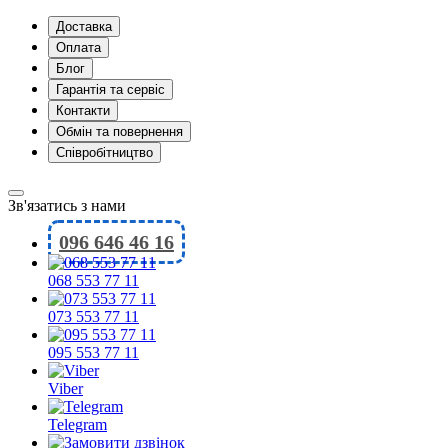
Доставка
Оплата
Блог
Гарантія та сервіс
Контакти
Обмін та повернення
Співробітництво
Зв'язатись з нами
096 646 46 16
068 553 77 11
073 553 77 11
095 553 77 11
Viber
Telegram