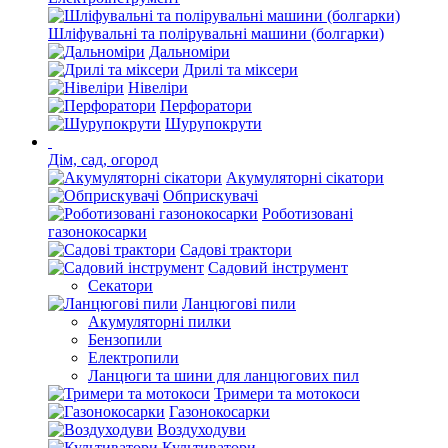
Шліфувальні та полірувальні машини (болгарки)
Дальноміри
Дрилі та міксери
Нівеліри
Перфоратори
Шурупокрути
Дім, сад, огород
Акумуляторні сікатори
Обприскувачі
Роботизовані
газонокосарки
Садові трактори
Садовий інструмент
Секатори
Ланцюгові пили
Акумуляторні пилки
Бензопили
Електропили
Ланцюги та шини для ланцюгових пил
Тримери та мотокоси
Газонокосарки
Воздуходуви
Культиватори