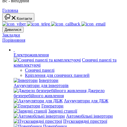
Вс - вихідний
Головна
Контакти
Дивилися
Закладки
Порівняння
Електроживлення
Сонячні панелі та
комплектуючі
Сонячні панелі
Кріплення для сонячних панелей
Інвертори
Акумулятори для інверторів
Джерело
безперебійного живлення
Акумулятори для ДБЖ
Генератори
Зарядні станції
Автомобільні інвертори
Пускозарядні пристрої
Повербанки