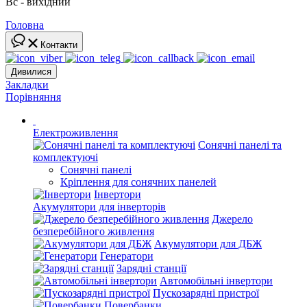
Вс - вихідний
Головна
Контакти
Дивилися
Закладки
Порівняння
Електроживлення
Сонячні панелі та
комплектуючі
Сонячні панелі
Кріплення для сонячних панелей
Інвертори
Акумулятори для інверторів
Джерело
безперебійного живлення
Акумулятори для ДБЖ
Генератори
Зарядні станції
Автомобільні інвертори
Пускозарядні пристрої
Повербанки