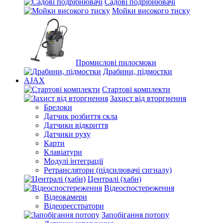
Садові подрібнювачі
Мойки високого тиску
Промислові пилосмоки
Драбини, підмостки
AJAX
Стартові комплекти
Захист від вторгнення
Брелоки
Датчик розбиття скла
Датчики відкриття
Датчики руху
Карти
Клавіатури
Модулі інтеграції
Ретранслятори (підсилювачі сигналу)
Централі (хаби)
Відеоспостереження
Відеокамери
Відеореєстратори
Запобігання потопу