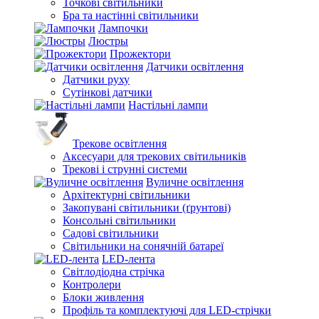
Точкові світильники
Бра та настінні світильники
Лампочки
Люстры
Прожектори
Датчики освітлення
Датчики руху
Сутінкові датчики
Настільні лампи
Трекове освітлення
Аксесуари для трекових світильників
Трекові і струнні системи
Вуличне освітлення
Архітектурні світильники
Закопувані світильники (ґрунтові)
Консольні світильники
Садові світильники
Світильники на сонячній батареї
LED-лента
Світлодіодна стрічка
Контролери
Блоки живлення
Профіль та комплектуючі для LED-стрічки