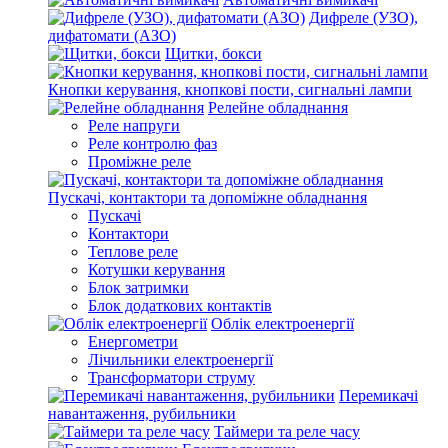
Дифреле (УЗО),
дифатомати (АЗО)
Щитки, бокси
Кнопки керування, кнопкові пости, сигнальні лампи
Релейне обладнання
Реле напруги
Реле контролю фаз
Проміжне реле
Пускачі, контактори та допоміжне обладнання
Пускачі
Контактори
Теплове реле
Котушки керування
Блок затримки
Блок додаткових контактів
Облік електроенергії
Енергометри
Лічильники електроенергії
Трансформатори струму
Перемикачі
навантаження, рубильники
Таймери та реле часу