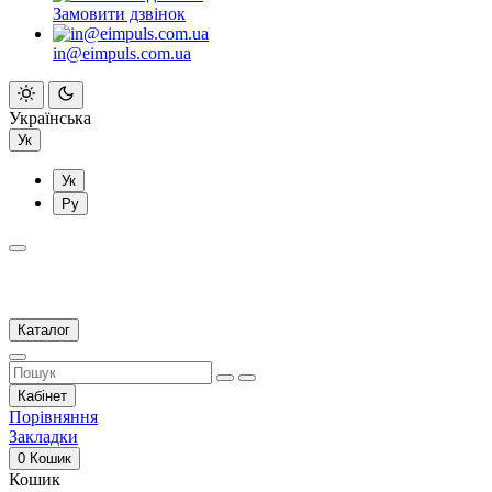
Замовити дзвінок
in@eimpuls.com.ua
Українська
Ук
Ук
Ру
Каталог
Кабінет
Порівняння
Закладки
0
Кошик
Кошик