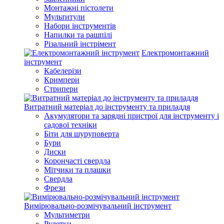
Монтажні пістолети
Мультитули
Набори інструментів
Напилки та рашпілі
Різальний інстрімент
Електромонтажний
інструмент
Кабелерізи
Кримпери
Стрипери
Витратний матеріал до інструменту та приладдя
Акумулятори та зарядні пристрої для інструменту і
садової техніки
Біти для шуруповерта
Бури
Диски
Корончасті свердла
Мітчики та плашки
Свердла
Фрези
Вимірювально-розмічувальний інструмент
Мультиметри
Рулетки