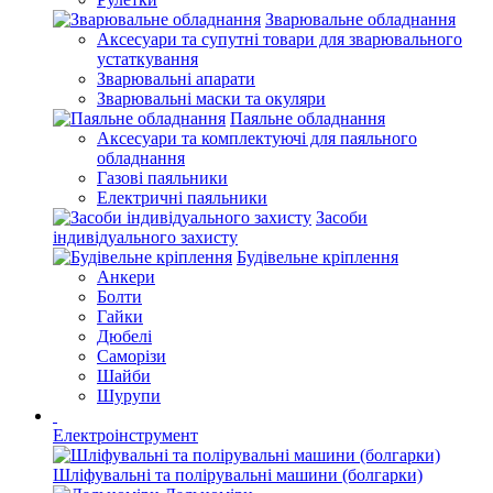
Зварювальне обладнання
Аксесуари та супутні товари для зварювального
устаткування
Зварювальні апарати
Зварювальні маски та окуляри
Паяльне обладнання
Аксесуари та комплектуючі для паяльного
обладнання
Газові паяльники
Електричні паяльники
Засоби
індивідуального захисту
Будівельне кріплення
Анкери
Болти
Гайки
Дюбелі
Саморізи
Шайби
Шурупи
Електроінструмент
Шліфувальні та полірувальні машини (болгарки)