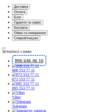
Доставка
Оплата
Блог
Гарантія та сервіс
Контакти
Обмін та повернення
Співробітництво
Зв'язатись з нами
096 646 46 16
068 553 77 11
073 553 77 11
095 553 77 11
Viber
Telegram