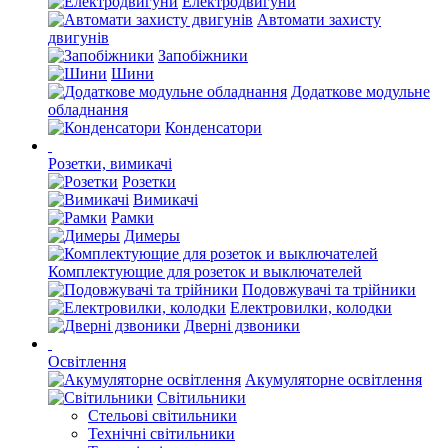
Електродвигуни
Автомати захисту
двигунів
Запобіжники
Шини
Додаткове модульне
обладнання
Конденсатори
Розетки, вимикачі
Розетки
Вимикачі
Рамки
Димеры
Комплектующие для розеток и выключателей
Подовжувачі та трійники
Електровилки, колодки
Дверні дзвоники
Освітлення
Акумуляторне освітлення
Світильники
Стельові світильники
Технічні світильники