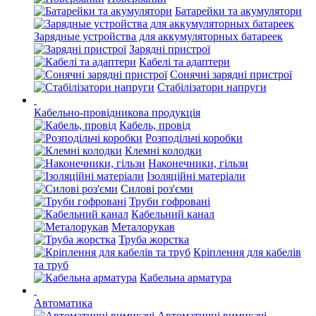
Батарейки та акумулятори
Зарядные устройства для аккумуляторных батареек
Зарядні пристрої
Кабелі та адаптери
Сонячні зарядні пристрої
Стабілізатори напруги
Кабельно-провідникова продукція
Кабель, провід
Розподільчі коробки
Клемні колодки
Наконечники, гільзи
Ізоляційні матеріали
Силові роз'єми
Труби гофровані
Кабельний канал
Металорукав
Труба жорстка
Кріплення для кабелів
та труб
Кабельна арматура
Автоматика
Автоматичні вимикачі