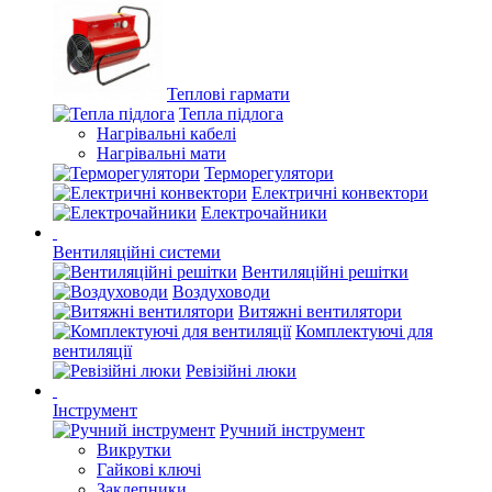
Теплові гармати
Тепла підлога
Нагрівальні кабелі
Нагрівальні мати
Терморегулятори
Електричні конвектори
Електрочайники
Вентиляційні системи
Вентиляційні решітки
Воздуховоди
Витяжні вентилятори
Комплектуючі для
вентиляції
Ревізійні люки
Інструмент
Ручний інструмент
Викрутки
Гайкові ключі
Заклепники