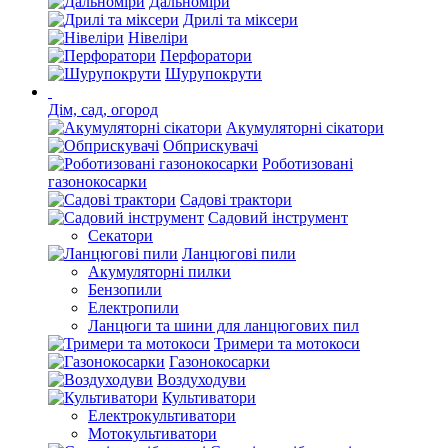
Дальноміри
Дрилі та міксери
Нівеліри
Перфоратори
Шурупокрути
Дім, сад, огород
Акумуляторні сікатори
Обприскувачі
Роботизовані
газонокосарки
Садові трактори
Садовий інструмент
Секатори
Ланцюгові пили
Акумуляторні пилки
Бензопили
Електропили
Ланцюги та шини для ланцюгових пил
Тримери та мотокоси
Газонокосарки
Воздуходуви
Культиватори
Електрокультиватори
Мотокультиватори