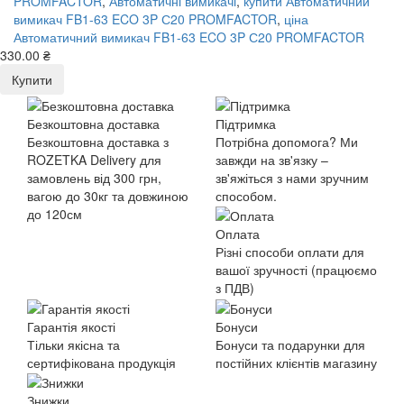
PROMFACTOR
,
Автоматичні вимикачі
,
купити Автоматичний
вимикач FB1-63 ECO 3P С20 PROMFACTOR
,
ціна
Автоматичний вимикач FB1-63 ECO 3P С20 PROMFACTOR
330.00 ₴
Купити
Безкоштовна доставка
Підтримка
Безкоштовна доставка з
Потрібна допомога? Ми
ROZETKA Delivery для
завжди на зв'язку –
замовлень від 300 грн,
зв'яжіться з нами зручним
вагою до 30кг та довжиною
способом.
до 120см
Оплата
Різні способи оплати для
вашої зручності (працюємо
з ПДВ)
Гарантія якості
Бонуси
Тільки якісна та
Бонуси та подарунки для
сертифікована продукція
постійних клієнтів магазину
Знижки