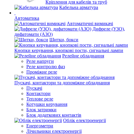
Кріплення для кабелів та труб
Кабельна арматура
Автоматика
Автоматичні вимикачі
Дифреле (УЗО),
дифатомати (АЗО)
Щитки, бокси
Кнопки керування, кнопкові пости, сигнальні лампи
Релейне обладнання
Реле напруги
Реле контролю фаз
Проміжне реле
Пускачі, контактори та допоміжне обладнання
Пускачі
Контактори
Теплове реле
Котушки керування
Блок затримки
Блок додаткових контактів
Облік електроенергії
Енергометри
Лічильники електроенергії