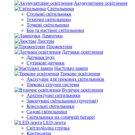
Акумуляторне освітлення
Світильники
Стельові світильники
Технічні світильники
Точкові світильники
Бра та настінні світильники
Лампочки
Люстры
Прожектори
Датчики освітлення
Датчики руху
Сутінкові датчики
Настільні лампи
Трекове освітлення
Аксесуари для трекових світильників
Трекові і струнні системи
Вуличне освітлення
Архітектурні світильники
Закопувані світильники (ґрунтові)
Консольні світильники
Садові світильники
Світильники на сонячній батареї
LED-лента
Світлодіодна стрічка
Контролери