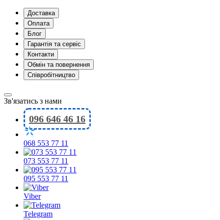
Доставка
Оплата
Блог
Гарантія та сервіс
Контакти
Обмін та повернення
Співробітництво
Зв'язатись з нами
096 646 46 16
068 553 77 11
073 553 77 11
095 553 77 11
Viber
Telegram