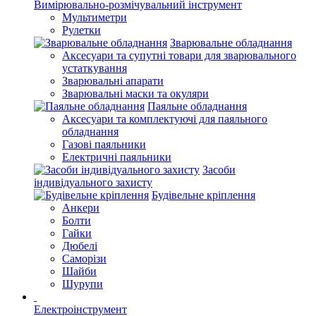
Вимірювально-розмічувальний інструмент
Мультиметри
Рулетки
Зварювальне обладнання
Аксесуари та супутні товари для зварювального
устаткування
Зварювальні апарати
Зварювальні маски та окуляри
Паяльне обладнання
Аксесуари та комплектуючі для паяльного
обладнання
Газові паяльники
Електричні паяльники
Засоби
індивідуального захисту
Будівельне кріплення
Анкери
Болти
Гайки
Дюбелі
Саморізи
Шайби
Шурупи
Електроінструмент