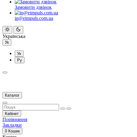
Замовити дзвінок
in@eimpuls.com.ua
Українська
Ук
Ук
Ру
Каталог
Кабінет
Порівняння
Закладки
0
Кошик
Кошик