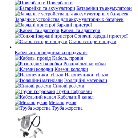
Повербанки
Батарейки та акумулятори
Зарядные устройства для аккумуляторных батареек
Зарядні пристрої
Кабелі та адаптери
Сонячні зарядні пристрої
Стабілізатори напруги
Кабельно-провідникова продукція
Кабель, провід
Розподільчі коробки
Клемні колодки
Наконечники, гільзи
Ізоляційні матеріали
Силові роз'єми
Труби гофровані
Кабельний канал
Металорукав
Труба жорстка