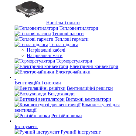
Настільні плити
Тепловентилятори
Теплові насоси
Теплові гармати
Тепла підлога
Нагрівальні кабелі
Нагрівальні мати
Терморегулятори
Електричні конвектори
Електрочайники
Вентиляційні системи
Вентиляційні решітки
Воздуховоди
Витяжні вентилятори
Комплектуючі для
вентиляції
Ревізійні люки
Інструмент
Ручний інструмент