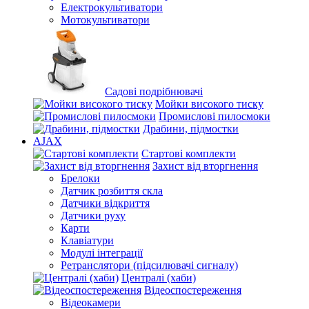
Електрокультиватори
Мотокультиватори
Садові подрібнювачі
Мойки високого тиску
Промислові пилосмоки
Драбини, підмостки
AJAX
Стартові комплекти
Захист від вторгнення
Брелоки
Датчик розбиття скла
Датчики відкриття
Датчики руху
Карти
Клавіатури
Модулі інтеграції
Ретранслятори (підсилювачі сигналу)
Централі (хаби)
Відеоспостереження
Відеокамери