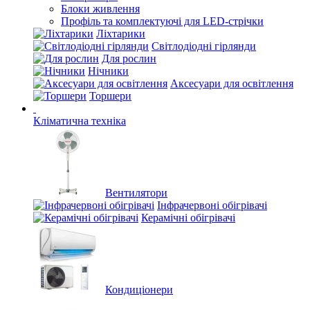
Блоки живлення
Профіль та комплектуючі для LED-стрічки
Ліхтарики
Світлодіодні гірлянди
Для рослин
Нічники
Аксесуари для освітлення
Торшери
Кліматична техніка
Вентилятори
Інфрачервоні обігрівачі
Керамічні обігрівачі
Кондиціонери