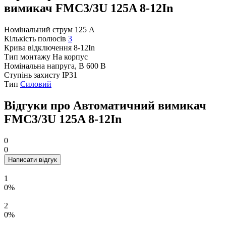
вимикач FMC3/3U 125A 8-12In
Номінальний струм
125 А
Кількість полюсів
3
Крива відключення
8-12In
Тип монтажу
На корпус
Номінальна напруга, В
600 В
Ступінь захисту
IP31
Тип
Силовий
Відгуки про Автоматичний вимикач
FMC3/3U 125A 8-12In
0
0
Написати відгук
1
0%
2
0%