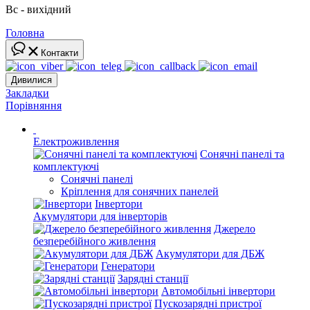
Вс - вихідний
Головна
Контакти
Дивилися
Закладки
Порівняння
Електроживлення
Сонячні панелі та
комплектуючі
Сонячні панелі
Кріплення для сонячних панелей
Інвертори
Акумулятори для інверторів
Джерело
безперебійного живлення
Акумулятори для ДБЖ
Генератори
Зарядні станції
Автомобільні інвертори
Пускозарядні пристрої