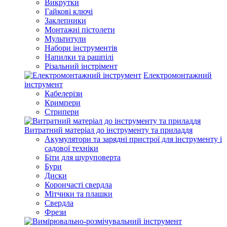
Викрутки
Гайкові ключі
Заклепники
Монтажні пістолети
Мультитули
Набори інструментів
Напилки та рашпілі
Різальний інстрімент
Електромонтажний
інструмент
Кабелерізи
Кримпери
Стрипери
Витратний матеріал до інструменту та приладдя
Акумулятори та зарядні пристрої для інструменту і
садової техніки
Біти для шуруповерта
Бури
Диски
Корончасті свердла
Мітчики та плашки
Свердла
Фрези