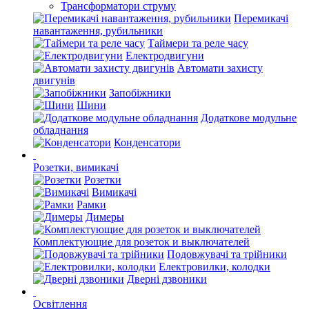
Трансформатори струму
Перемикачі
навантаження, рубильники
Таймери та реле часу
Електродвигуни
Автомати захисту
двигунів
Запобіжники
Шини
Додаткове модульне
обладнання
Конденсатори
Розетки, вимикачі
Розетки
Вимикачі
Рамки
Димеры
Комплектующие для розеток и выключателей
Подовжувачі та трійники
Електровилки, колодки
Дверні дзвоники
Освітлення