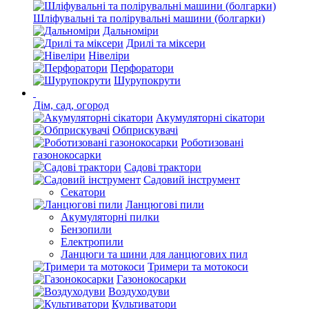
Шліфувальні та полірувальні машини (болгарки)
Дальноміри
Дрилі та міксери
Нівеліри
Перфоратори
Шурупокрути
Дім, сад, огород
Акумуляторні сікатори
Обприскувачі
Роботизовані
газонокосарки
Садові трактори
Садовий інструмент
Секатори
Ланцюгові пили
Акумуляторні пилки
Бензопили
Електропили
Ланцюги та шини для ланцюгових пил
Тримери та мотокоси
Газонокосарки
Воздуходуви
Культиватори