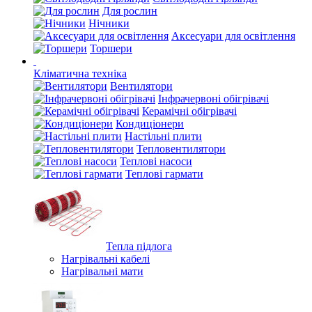
Для рослин
Нічники
Аксесуари для освітлення
Торшери
Кліматична техніка
Вентилятори
Інфрачервоні обігрівачі
Керамічні обігрівачі
Кондиціонери
Настільні плити
Тепловентилятори
Теплові насоси
Теплові гармати
Тепла підлога
Нагрівальні кабелі
Нагрівальні мати