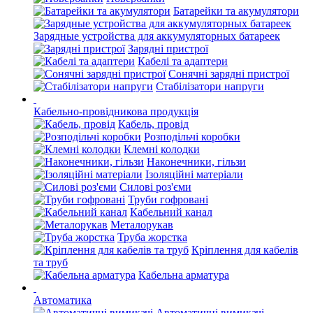
Батарейки та акумулятори
Зарядные устройства для аккумуляторных батареек
Зарядні пристрої
Кабелі та адаптери
Сонячні зарядні пристрої
Стабілізатори напруги
Кабельно-провідникова продукція
Кабель, провід
Розподільчі коробки
Клемні колодки
Наконечники, гільзи
Ізоляційні матеріали
Силові роз'єми
Труби гофровані
Кабельний канал
Металорукав
Труба жорстка
Кріплення для кабелів
та труб
Кабельна арматура
Автоматика
Автоматичні вимикачі