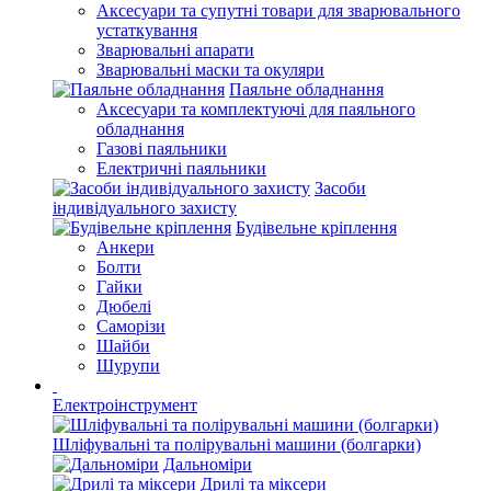
Аксесуари та супутні товари для зварювального
устаткування
Зварювальні апарати
Зварювальні маски та окуляри
Паяльне обладнання
Аксесуари та комплектуючі для паяльного
обладнання
Газові паяльники
Електричні паяльники
Засоби
індивідуального захисту
Будівельне кріплення
Анкери
Болти
Гайки
Дюбелі
Саморізи
Шайби
Шурупи
Електроінструмент
Шліфувальні та полірувальні машини (болгарки)
Дальноміри
Дрилі та міксери