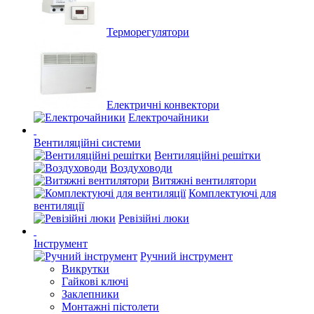
Терморегулятори
Електричні конвектори
Електрочайники
Вентиляційні системи
Вентиляційні решітки
Воздуховоди
Витяжні вентилятори
Комплектуючі для
вентиляції
Ревізійні люки
Інструмент
Ручний інструмент
Викрутки
Гайкові ключі
Заклепники
Монтажні пістолети