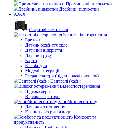
Промислові пилосмоки
Драбини, підмостки
AJAX
Стартові комплекти
Захист від вторгнення
Брелоки
Датчик розбиття скла
Датчики відкриття
Датчики руху
Карти
Клавіатури
Модулі інтеграції
Ретранслятори (підсилювачі сигналу)
Централі (хаби)
Відеоспостереження
Відеокамери
Відеореєстратори
Запобігання потопу
Датчики затоплення
Крани перекриття води
Комфорт та
продуктивність
Вимикачі LightSwitch