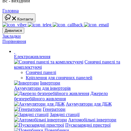
Вс - вихідний
Головна
Контакти
Дивилися
Закладки
Порівняння
Електроживлення
Сонячні панелі та
комплектуючі
Сонячні панелі
Кріплення для сонячних панелей
Інвертори
Акумулятори для інверторів
Джерело
безперебійного живлення
Акумулятори для ДБЖ
Генератори
Зарядні станції
Автомобільні інвертори
Пускозарядні пристрої
Повербанки