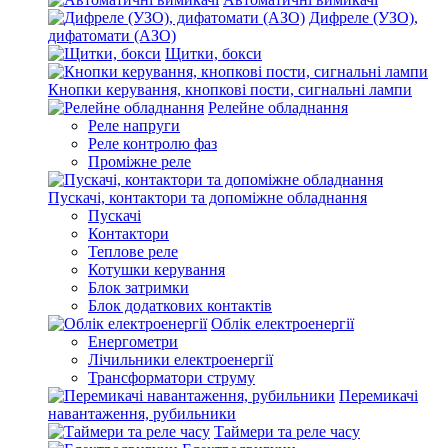
Дифреле (УЗО),
дифатомати (АЗО)
Щитки, бокси
Кнопки керування, кнопкові пости, сигнальні лампи
Релейне обладнання
Реле напруги
Реле контролю фаз
Проміжне реле
Пускачі, контактори та допоміжне обладнання
Пускачі
Контактори
Теплове реле
Котушки керування
Блок затримки
Блок додаткових контактів
Облік електроенергії
Енергометри
Лічильники електроенергії
Трансформатори струму
Перемикачі
навантаження, рубильники
Таймери та реле часу