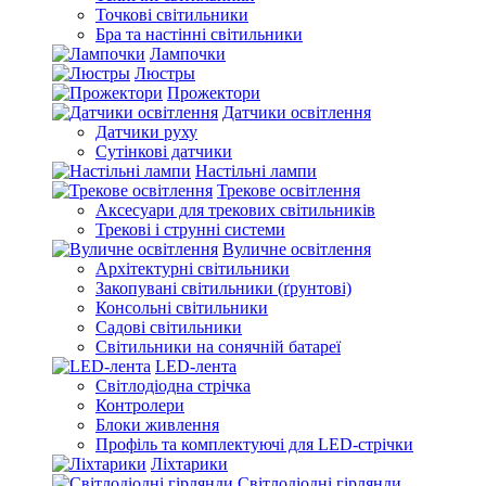
Точкові світильники
Бра та настінні світильники
Лампочки
Люстры
Прожектори
Датчики освітлення
Датчики руху
Сутінкові датчики
Настільні лампи
Трекове освітлення
Аксесуари для трекових світильників
Трекові і струнні системи
Вуличне освітлення
Архітектурні світильники
Закопувані світильники (ґрунтові)
Консольні світильники
Садові світильники
Світильники на сонячній батареї
LED-лента
Світлодіодна стрічка
Контролери
Блоки живлення
Профіль та комплектуючі для LED-стрічки
Ліхтарики
Світлодіодні гірлянди