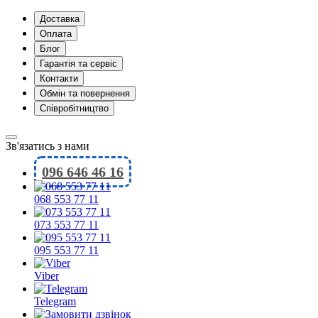
Доставка
Оплата
Блог
Гарантія та сервіс
Контакти
Обмін та повернення
Співробітництво
Зв'язатись з нами
096 646 46 16
068 553 77 11
073 553 77 11
095 553 77 11
Viber
Telegram