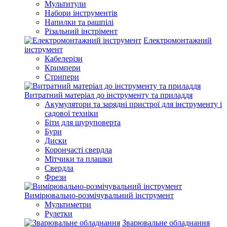
Мультитули
Набори інструментів
Напилки та рашпілі
Різальний інстрімент
Електромонтажний
інструмент
Кабелерізи
Кримпери
Стрипери
Витратний матеріал до інструменту та приладдя
Акумулятори та зарядні пристрої для інструменту і
садової техніки
Біти для шуруповерта
Бури
Диски
Корончасті свердла
Мітчики та плашки
Свердла
Фрези
Вимірювально-розмічувальний інструмент
Мультиметри
Рулетки
Зварювальне обладнання