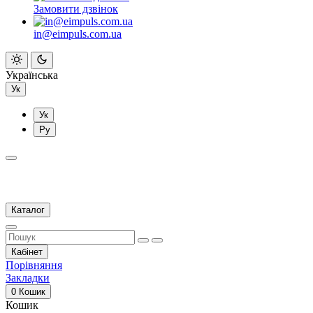
Замовити дзвінок
in@eimpuls.com.ua
Українська
Ук
Ук
Ру
Каталог
Кабінет
Порівняння
Закладки
0
Кошик
Кошик