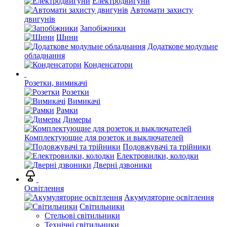
Електродвигуни
Автомати захисту
двигунів
Запобіжники
Шини
Додаткове модульне
обладнання
Конденсатори
Розетки, вимикачі
Розетки
Вимикачі
Рамки
Димеры
Комплектующие для розеток и выключателей
Подовжувачі та трійники
Електровилки, колодки
Дверні дзвоники
Освітлення
Акумуляторне освітлення
Світильники
Стельові світильники
Технічні світильники