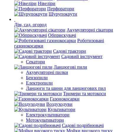
Нівеліри
Перфоратори
Шурупокрути
Дім, сад, огород
Акумуляторні сікатори
Обприскувачі
Роботизовані
газонокосарки
Садові трактори
Садовий інструмент
Секатори
Ланцюгові пили
Акумуляторні пилки
Бензопили
Електропили
Ланцюги та шини для ланцюгових пил
Тримери та мотокоси
Газонокосарки
Воздуходуви
Культиватори
Електрокультиватори
Мотокультиватори
Садові подрібнювачі
Мойки високого тиску