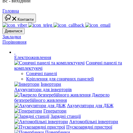
Вс - вихідний
Головна
Контакти
Дивилися
Закладки
Порівняння
Електроживлення
Сонячні панелі та
комплектуючі
Сонячні панелі
Кріплення для сонячних панелей
Інвертори
Акумулятори для інверторів
Джерело
безперебійного живлення
Акумулятори для ДБЖ
Генератори
Зарядні станції
Автомобільні інвертори
Пускозарядні пристрої
Повербанки