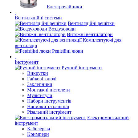
Електрочайники
Вентиляційні системи
Вентиляційні решітки
Воздуховоди
Витяжні вентилятори
Комплектуючі для
вентиляції
Ревізійні люки
Інструмент
Ручний інструмент
Викрутки
Гайкові ключі
Заклепники
Монтажні пістолети
Мультитули
Набори інструментів
Напилки та рашпілі
Різальний інстрімент
Електромонтажний
інструмент
Кабелерізи
Кримпери