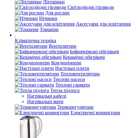
Ліхтарики
Світлодіодні гірлянди
Для рослин
Нічники
Аксесуари для освітлення
Торшери
Кліматична техніка
Вентилятори
Інфрачервоні обігрівачі
Керамічні обігрівачі
Кондиціонери
Настільні плити
Тепловентилятори
Теплові насоси
Теплові гармати
Тепла підлога
Нагрівальні кабелі
Нагрівальні мати
Терморегулятори
Електричні конвектори