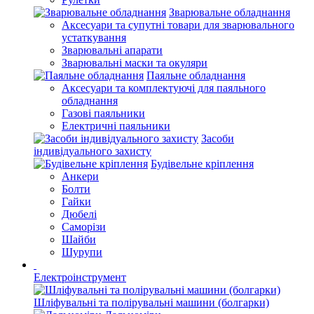
Зварювальне обладнання
Аксесуари та супутні товари для зварювального
устаткування
Зварювальні апарати
Зварювальні маски та окуляри
Паяльне обладнання
Аксесуари та комплектуючі для паяльного
обладнання
Газові паяльники
Електричні паяльники
Засоби
індивідуального захисту
Будівельне кріплення
Анкери
Болти
Гайки
Дюбелі
Саморізи
Шайби
Шурупи
Електроінструмент
Шліфувальні та полірувальні машини (болгарки)