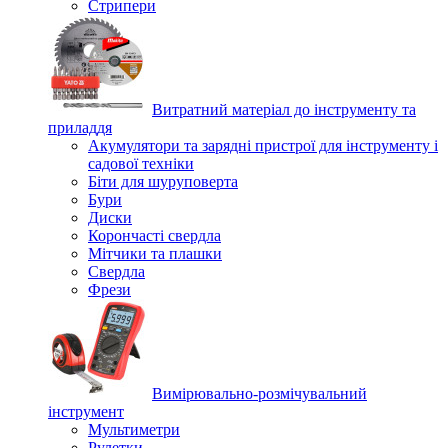
Стрипери
Витратний матеріал до інструменту та
приладдя
Акумулятори та зарядні пристрої для інструменту і
садової техніки
Біти для шуруповерта
Бури
Диски
Корончасті свердла
Мітчики та плашки
Свердла
Фрези
Вимірювально-розмічувальний
інструмент
Мультиметри
Рулетки