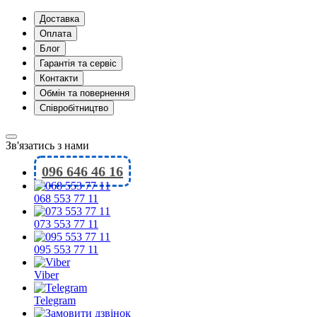
Доставка
Оплата
Блог
Гарантія та сервіс
Контакти
Обмін та повернення
Співробітництво
Зв'язатись з нами
096 646 46 16
068 553 77 11
073 553 77 11
095 553 77 11
Viber
Telegram