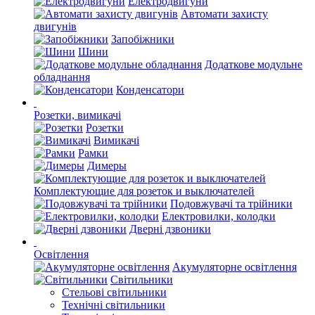
Електродвигуни
Автомати захисту
двигунів
Запобіжники
Шини
Додаткове модульне
обладнання
Конденсатори
Розетки, вимикачі
Розетки
Вимикачі
Рамки
Димеры
Комплектующие для розеток и выключателей
Подовжувачі та трійники
Електровилки, колодки
Дверні дзвоники
Освітлення
Акумуляторне освітлення
Світильники
Стельові світильники
Технічні світильники