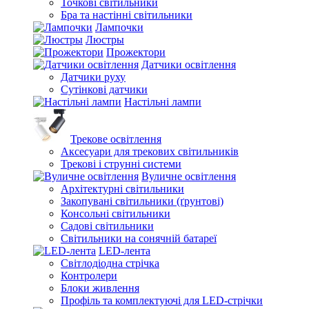
Точкові світильники
Бра та настінні світильники
Лампочки
Люстры
Прожектори
Датчики освітлення
Датчики руху
Сутінкові датчики
Настільні лампи
Трекове освітлення
Аксесуари для трекових світильників
Трекові і струнні системи
Вуличне освітлення
Архітектурні світильники
Закопувані світильники (ґрунтові)
Консольні світильники
Садові світильники
Світильники на сонячній батареї
LED-лента
Світлодіодна стрічка
Контролери
Блоки живлення
Профіль та комплектуючі для LED-стрічки