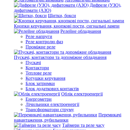
Дифреле (УЗО),
дифатомати (АЗО)
Щитки, бокси
Кнопки керування, кнопкові пости, сигнальні лампи
Релейне обладнання
Реле напруги
Реле контролю фаз
Проміжне реле
Пускачі, контактори та допоміжне обладнання
Пускачі
Контактори
Теплове реле
Котушки керування
Блок затримки
Блок додаткових контактів
Облік електроенергії
Енергометри
Лічильники електроенергії
Трансформатори струму
Перемикачі
навантаження, рубильники
Таймери та реле часу