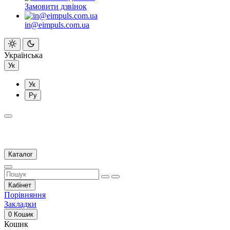
Замовити дзвінок
in@eimpuls.com.ua
Українська
Ук
Ук
Ру
Каталог
Кабінет
Порівняння
Закладки
0
Кошик
Кошик