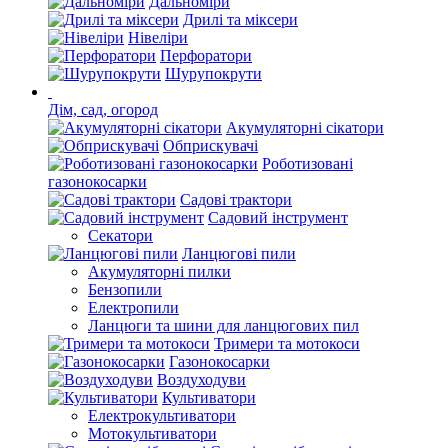
Дальноміри
Дрилі та міксери
Нівеліри
Перфоратори
Шурупокрути
Дім, сад, огород
Акумуляторні сікатори
Обприскувачі
Роботизовані
газонокосарки
Садові трактори
Садовий інструмент
Секатори
Ланцюгові пили
Акумуляторні пилки
Бензопили
Електропили
Ланцюги та шини для ланцюгових пил
Тримери та мотокоси
Газонокосарки
Воздуходуви
Культиватори
Електрокультиватори
Мотокультиватори