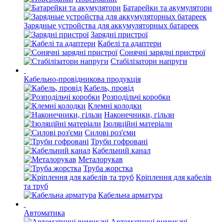
Батарейки та акумулятори
Зарядные устройства для аккумуляторных батареек
Зарядні пристрої
Кабелі та адаптери
Сонячні зарядні пристрої
Стабілізатори напруги
Кабельно-провідникова продукція
Кабель, провід
Розподільчі коробки
Клемні колодки
Наконечники, гільзи
Ізоляційні матеріали
Силові роз'єми
Труби гофровані
Кабельний канал
Металорукав
Труба жорстка
Кріплення для кабелів
та труб
Кабельна арматура
Автоматика
Автоматичні вимикачі