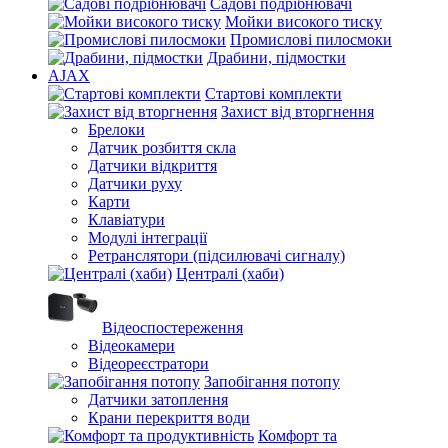
Садові подрібнювачі
Мойки високого тиску
Промислові пилосмоки
Драбини, підмостки
AJAX
Стартові комплекти
Захист від вторгнення
Брелоки
Датчик розбиття скла
Датчики відкриття
Датчики руху
Карти
Клавіатури
Модулі інтеграції
Ретранслятори (підсилювачі сигналу)
Централі (хаби)
Відеоспостереження
Відеокамери
Відеореєстратори
Запобігання потопу
Датчики затоплення
Крани перекриття води
Комфорт та