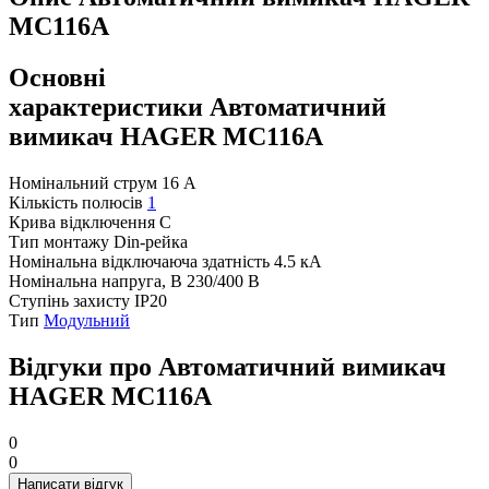
MC116A
Основні
характеристики Автоматичний
вимикач HAGER MC116A
Номінальний струм
16 А
Кількість полюсів
1
Крива відключення
C
Тип монтажу
Din-рейка
Номінальна відключаюча здатність
4.5 кА
Номінальна напруга, В
230/400 В
Ступінь захисту
IP20
Тип
Модульний
Відгуки про Автоматичний вимикач
HAGER MC116A
0
0
Написати відгук