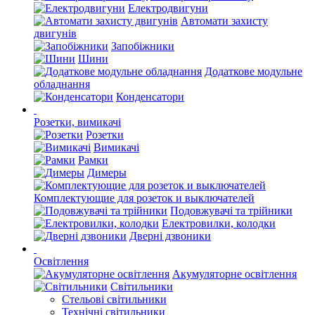
Електродвигуни
Автомати захисту
двигунів
Запобіжники
Шини
Додаткове модульне
обладнання
Конденсатори
Розетки, вимикачі
Розетки
Вимикачі
Рамки
Димеры
Комплектующие для розеток и выключателей
Подовжувачі та трійники
Електровилки, колодки
Дверні дзвоники
Освітлення
Акумуляторне освітлення
Світильники
Стельові світильники
Технічні світильники