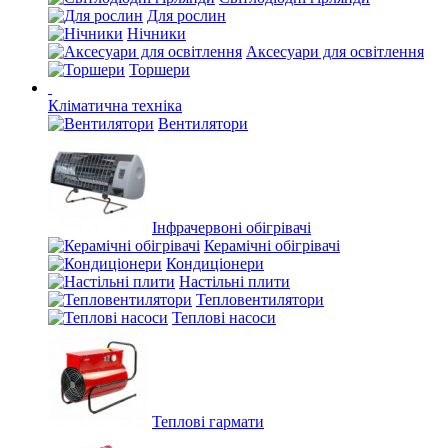
Для рослин
Нічники
Аксесуари для освітлення
Торшери
Кліматична техніка
Вентилятори
Інфрачервоні обігрівачі
Керамічні обігрівачі
Кондиціонери
Настільні плити
Тепловентилятори
Теплові насоси
Теплові гармати