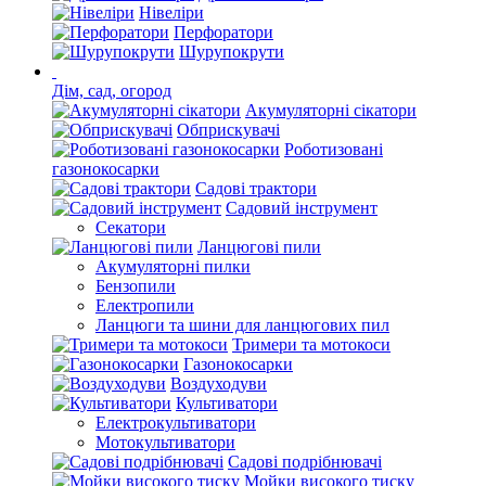
Нівеліри
Перфоратори
Шурупокрути
Дім, сад, огород
Акумуляторні сікатори
Обприскувачі
Роботизовані
газонокосарки
Садові трактори
Садовий інструмент
Секатори
Ланцюгові пили
Акумуляторні пилки
Бензопили
Електропили
Ланцюги та шини для ланцюгових пил
Тримери та мотокоси
Газонокосарки
Воздуходуви
Культиватори
Електрокультиватори
Мотокультиватори
Садові подрібнювачі
Мойки високого тиску