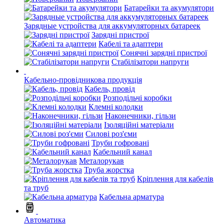
Батарейки та акумулятори
Зарядные устройства для аккумуляторных батареек
Зарядні пристрої
Кабелі та адаптери
Сонячні зарядні пристрої
Стабілізатори напруги
Кабельно-провідникова продукція
Кабель, провід
Розподільчі коробки
Клемні колодки
Наконечники, гільзи
Ізоляційні матеріали
Силові роз'єми
Труби гофровані
Кабельний канал
Металорукав
Труба жорстка
Кріплення для кабелів
та труб
Кабельна арматура
Автоматика