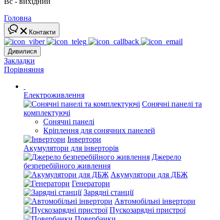
Вс - вихідний
Головна
Контакти
Дивилися
Закладки
Порівняння
Електроживлення
Сонячні панелі та
комплектуючі
Сонячні панелі
Кріплення для сонячних панелей
Інвертори
Акумулятори для інверторів
Джерело
безперебійного живлення
Акумулятори для ДБЖ
Генератори
Зарядні станції
Автомобільні інвертори
Пускозарядні пристрої
Повербанки