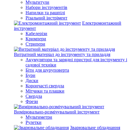
Мультитули
Набори інструментів
Напилки та рашпілі
Різальний інстрімент
Електромонтажний
інструмент
Кабелерізи
Кримпери
Стрипери
Витратний матеріал до інструменту та приладдя
Акумулятори та зарядні пристрої для інструменту і
садової техніки
Біти для шуруповерта
Бури
Диски
Корончасті свердла
Мітчики та плашки
Свердла
Фрези
Вимірювально-розмічувальний інструмент
Мультиметри
Рулетки
Зварювальне обладнання