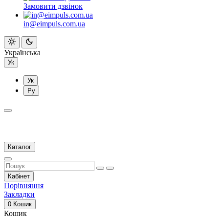
Замовити дзвінок
in@eimpuls.com.ua
Українська
Ук
Ук
Ру
Каталог
Кабінет
Порівняння
Закладки
0
Кошик
Кошик