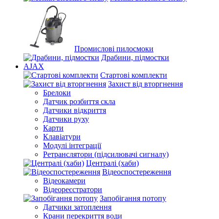
Промислові пилосмоки
Драбини, підмостки
AJAX
Стартові комплекти
Захист від вторгнення
Брелоки
Датчик розбиття скла
Датчики відкриття
Датчики руху
Карти
Клавіатури
Модулі інтеграції
Ретранслятори (підсилювачі сигналу)
Централі (хаби)
Відеоспостереження
Відеокамери
Відеореєстратори
Запобігання потопу
Датчики затоплення
Крани перекриття води