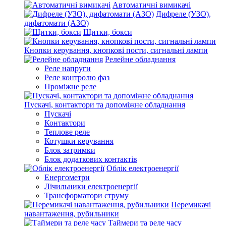
Автоматичні вимикачі
Дифреле (УЗО),
дифатомати (АЗО)
Щитки, бокси
Кнопки керування, кнопкові пости, сигнальні лампи
Релейне обладнання
Реле напруги
Реле контролю фаз
Проміжне реле
Пускачі, контактори та допоміжне обладнання
Пускачі
Контактори
Теплове реле
Котушки керування
Блок затримки
Блок додаткових контактів
Облік електроенергії
Енергометри
Лічильники електроенергії
Трансформатори струму
Перемикачі
навантаження, рубильники
Таймери та реле часу