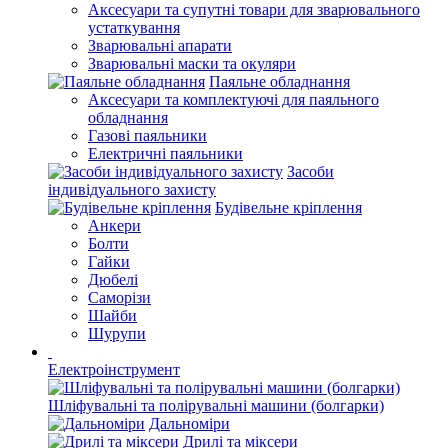
Аксесуари та супутні товари для зварювального
устаткування
Зварювальні апарати
Зварювальні маски та окуляри
Паяльне обладнання
Аксесуари та комплектуючі для паяльного
обладнання
Газові паяльники
Електричні паяльники
Засоби
індивідуального захисту
Будівельне кріплення
Анкери
Болти
Гайки
Дюбелі
Саморізи
Шайби
Шурупи
Електроінструмент
Шліфувальні та полірувальні машини (болгарки)
Дальноміри
Дрилі та міксери