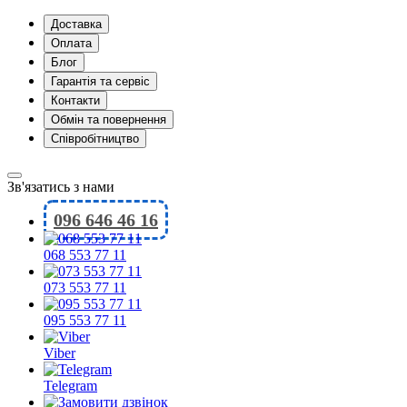
Доставка
Оплата
Блог
Гарантія та сервіс
Контакти
Обмін та повернення
Співробітництво
Зв'язатись з нами
096 646 46 16
068 553 77 11
073 553 77 11
095 553 77 11
Viber
Telegram