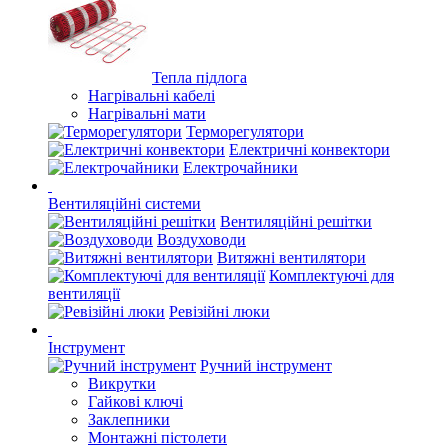
Тепла підлога
Нагрівальні кабелі
Нагрівальні мати
Терморегулятори
Електричні конвектори
Електрочайники
Вентиляційні системи
Вентиляційні решітки
Воздуховоди
Витяжні вентилятори
Комплектуючі для
вентиляції
Ревізійні люки
Інструмент
Ручний інструмент
Викрутки
Гайкові ключі
Заклепники
Монтажні пістолети