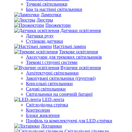
Точкові світильники
Бра та настінні світильники
Лампочки
Люстры
Прожектори
Датчики освітлення
Датчики руху
Сутінкові датчики
Настільні лампи
Трекове освітлення
Аксесуари для трекових світильників
Трекові і струнні системи
Вуличне освітлення
Архітектурні світильники
Закопувані світильники (ґрунтові)
Консольні світильники
Садові світильники
Світильники на сонячній батареї
LED-лента
Світлодіодна стрічка
Контролери
Блоки живлення
Профіль та комплектуючі для LED-стрічки
Ліхтарики
Світлодіодні гірлянди