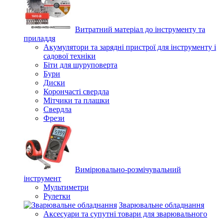
Витратний матеріал до інструменту та
приладдя
Акумулятори та зарядні пристрої для інструменту і
садової техніки
Біти для шуруповерта
Бури
Диски
Корончасті свердла
Мітчики та плашки
Свердла
Фрези
Вимірювально-розмічувальний
інструмент
Мультиметри
Рулетки
Зварювальне обладнання
Аксесуари та супутні товари для зварювального