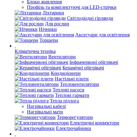
Блоки живлення
Профіль та комплектуючі для LED-стрічки
Ліхтарики
Світлодіодні гірлянди
Для рослин
Нічники
Аксесуари для освітлення
Торшери
Кліматична техніка
Вентилятори
Інфрачервоні обігрівачі
Керамічні обігрівачі
Кондиціонери
Настільні плити
Тепловентилятори
Теплові насоси
Теплові гармати
Тепла підлога
Нагрівальні кабелі
Нагрівальні мати
Терморегулятори
Електричні конвектори
Електрочайники