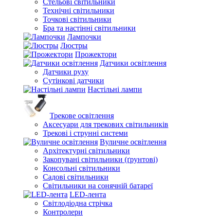
Стельові світильники
Технічні світильники
Точкові світильники
Бра та настінні світильники
Лампочки
Люстры
Прожектори
Датчики освітлення
Датчики руху
Сутінкові датчики
Настільні лампи
Трекове освітлення
Аксесуари для трекових світильників
Трекові і струнні системи
Вуличне освітлення
Архітектурні світильники
Закопувані світильники (ґрунтові)
Консольні світильники
Садові світильники
Світильники на сонячній батареї
LED-лента
Світлодіодна стрічка
Контролери