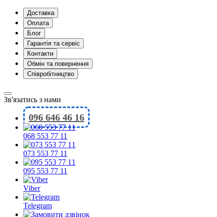
Доставка
Оплата
Блог
Гарантія та сервіс
Контакти
Обмін та повернення
Співробітництво
Зв'язатись з нами
096 646 46 16
068 553 77 11
073 553 77 11
095 553 77 11
Viber
Telegram