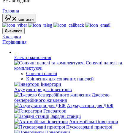
Вс - вихідний
Головна
Контакти
Дивилися
Закладки
Порівняння
Електроживлення
Сонячні панелі та
комплектуючі
Сонячні панелі
Кріплення для сонячних панелей
Інвертори
Акумулятори для інверторів
Джерело
безперебійного живлення
Акумулятори для ДБЖ
Генератори
Зарядні станції
Автомобільні інвертори
Пускозарядні пристрої
Повербанки