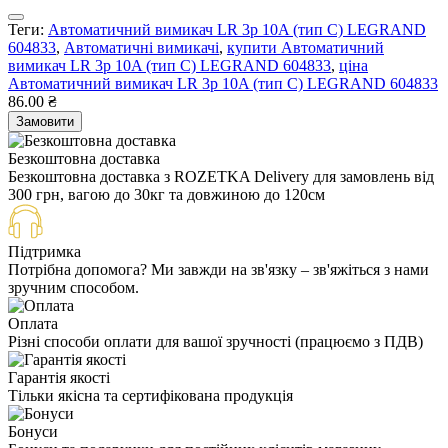
Теги:
Автоматичний вимикач LR 3р 10A (тип С) LEGRAND
604833
,
Автоматичні вимикачі
,
купити Автоматичний
вимикач LR 3р 10A (тип С) LEGRAND 604833
,
ціна
Автоматичний вимикач LR 3р 10A (тип С) LEGRAND 604833
86.00 ₴
Замовити
Безкоштовна доставка
Безкоштовна доставка з ROZETKA Delivery для замовлень від
300 грн, вагою до 30кг та довжиною до 120см
Підтримка
Потрібна допомога? Ми завжди на зв'язку – зв'яжіться з нами
зручним способом.
Оплата
Різні способи оплати для вашої зручності (працюємо з ПДВ)
Гарантія якості
Тільки якісна та сертифікована продукція
Бонуси