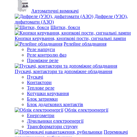
Автоматичні вимикачі
Дифреле (УЗО),
дифатомати (АЗО)
Щитки, бокси
Кнопки керування, кнопкові пости, сигнальні лампи
Релейне обладнання
Реле напруги
Реле контролю фаз
Проміжне реле
Пускачі, контактори та допоміжне обладнання
Пускачі
Контактори
Теплове реле
Котушки керування
Блок затримки
Блок додаткових контактів
Облік електроенергії
Енергометри
Лічильники електроенергії
Трансформатори струму
Перемикачі