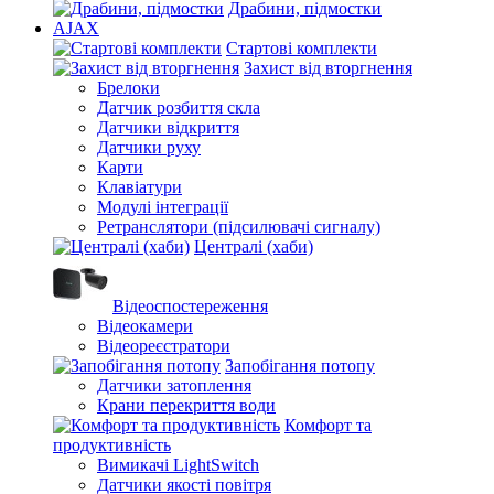
Драбини, підмостки
AJAX
Стартові комплекти
Захист від вторгнення
Брелоки
Датчик розбиття скла
Датчики відкриття
Датчики руху
Карти
Клавіатури
Модулі інтеграції
Ретранслятори (підсилювачі сигналу)
Централі (хаби)
Відеоспостереження
Відеокамери
Відеореєстратори
Запобігання потопу
Датчики затоплення
Крани перекриття води
Комфорт та
продуктивність
Вимикачі LightSwitch
Датчики якості повітря