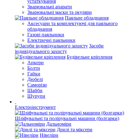
устаткування
Зварювальні апарати
Зварювальні маски та окуляри
Паяльне обладнання
Аксесуари та комплектуючі для паяльного
обладнання
Газові паяльники
Електричні паяльники
Засоби
індивідуального захисту
Будівельне кріплення
Анкери
Болти
Гайки
Дюбелі
Саморізи
Шайби
Шурупи
Електроінструмент
Шліфувальні та полірувальні машини (болгарки)
Дальноміри
Дрилі та міксери
Нівеліри