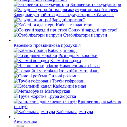
Батарейки та акумулятори
Зарядные устройства для аккумуляторных батареек
Зарядні пристрої
Кабелі та адаптери
Сонячні зарядні пристрої
Стабілізатори напруги
Кабельно-провідникова продукція
Кабель, провід
Розподільчі коробки
Клемні колодки
Наконечники, гільзи
Ізоляційні матеріали
Силові роз'єми
Труби гофровані
Кабельний канал
Металорукав
Труба жорстка
Кріплення для кабелів
та труб
Кабельна арматура
Автоматика