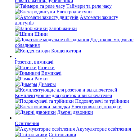
навантаження, рубильники
Таймери та реле часу
Електродвигуни
Автомати захисту
двигунів
Запобіжники
Шини
Додаткове модульне
обладнання
Конденсатори
Розетки, вимикачі
Розетки
Вимикачі
Рамки
Димеры
Комплектующие для розеток и выключателей
Подовжувачі та трійники
Електровилки, колодки
Дверні дзвоники
Освітлення
Акумуляторне освітлення
Світильники