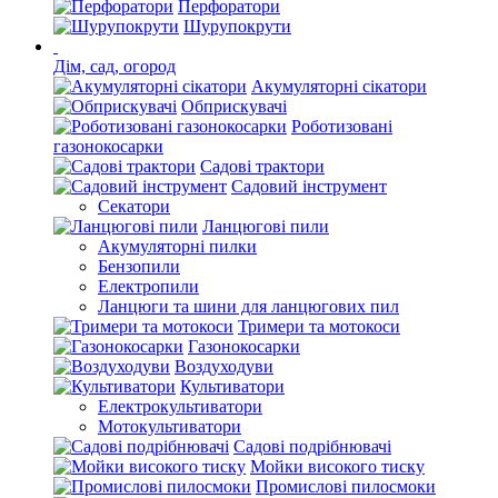
Перфоратори
Шурупокрути
Дім, сад, огород
Акумуляторні сікатори
Обприскувачі
Роботизовані
газонокосарки
Садові трактори
Садовий інструмент
Секатори
Ланцюгові пили
Акумуляторні пилки
Бензопили
Електропили
Ланцюги та шини для ланцюгових пил
Тримери та мотокоси
Газонокосарки
Воздуходуви
Культиватори
Електрокультиватори
Мотокультиватори
Садові подрібнювачі
Мойки високого тиску
Промислові пилосмоки