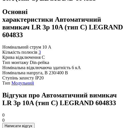
Основні
характеристики Автоматичний
вимикач LR 3р 10A (тип С) LEGRAND
604833
Номінальний струм
10 А
Кількість полюсів
3
Крива відключення
C
Тип монтажу
Din-рейка
Номінальна відключаюча здатність
6 кА
Номінальна напруга, В
230/400 В
Ступінь захисту
IP20
Тип
Модульний
Відгуки про Автоматичний вимикач
LR 3р 10A (тип С) LEGRAND 604833
0
0
Написати відгук