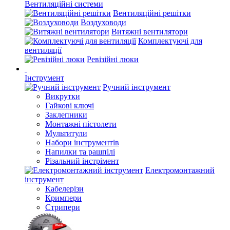
Вентиляційні системи
Вентиляційні решітки
Воздуховоди
Витяжні вентилятори
Комплектуючі для
вентиляції
Ревізійні люки
Інструмент
Ручний інструмент
Викрутки
Гайкові ключі
Заклепники
Монтажні пістолети
Мультитули
Набори інструментів
Напилки та рашпілі
Різальний інстрімент
Електромонтажний
інструмент
Кабелерізи
Кримпери
Стрипери