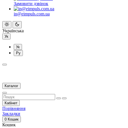
Замовити дзвінок
in@eimpuls.com.ua
Українська
Ук
Ук
Ру
Каталог
Кабінет
Порівняння
Закладки
0
Кошик
Кошик