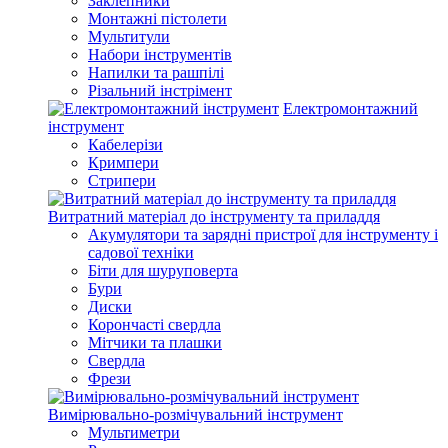
Заклепники
Монтажні пістолети
Мультитули
Набори інструментів
Напилки та рашпілі
Різальний інстрімент
Електромонтажний
інструмент
Кабелерізи
Кримпери
Стрипери
Витратний матеріал до інструменту та приладдя
Акумулятори та зарядні пристрої для інструменту і
садової техніки
Біти для шуруповерта
Бури
Диски
Корончасті свердла
Мітчики та плашки
Свердла
Фрези
Вимірювально-розмічувальний інструмент
Мультиметри