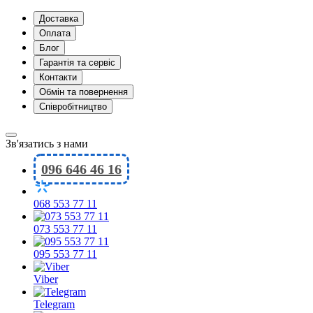
Доставка
Оплата
Блог
Гарантія та сервіс
Контакти
Обмін та повернення
Співробітництво
Зв'язатись з нами
096 646 46 16
068 553 77 11
073 553 77 11
095 553 77 11
Viber
Telegram