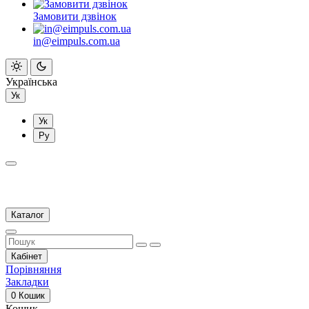
Замовити дзвінок
in@eimpuls.com.ua
Українська
Ук
Ук
Ру
Каталог
Кабінет
Порівняння
Закладки
0
Кошик
Кошик