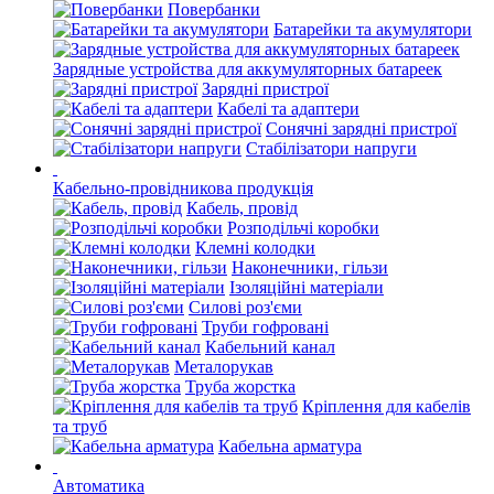
Повербанки
Батарейки та акумулятори
Зарядные устройства для аккумуляторных батареек
Зарядні пристрої
Кабелі та адаптери
Сонячні зарядні пристрої
Стабілізатори напруги
Кабельно-провідникова продукція
Кабель, провід
Розподільчі коробки
Клемні колодки
Наконечники, гільзи
Ізоляційні матеріали
Силові роз'єми
Труби гофровані
Кабельний канал
Металорукав
Труба жорстка
Кріплення для кабелів
та труб
Кабельна арматура
Автоматика