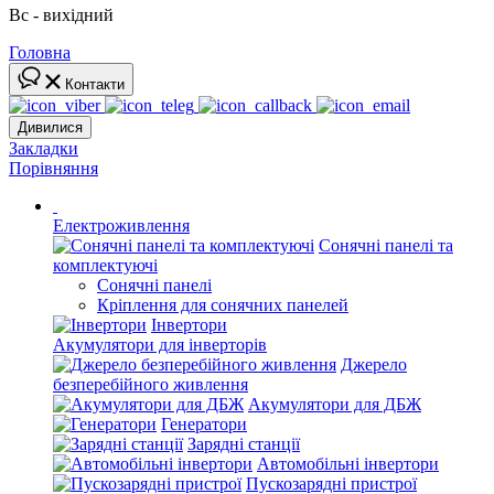
Вс - вихідний
Головна
Контакти
Дивилися
Закладки
Порівняння
Електроживлення
Сонячні панелі та
комплектуючі
Сонячні панелі
Кріплення для сонячних панелей
Інвертори
Акумулятори для інверторів
Джерело
безперебійного живлення
Акумулятори для ДБЖ
Генератори
Зарядні станції
Автомобільні інвертори
Пускозарядні пристрої