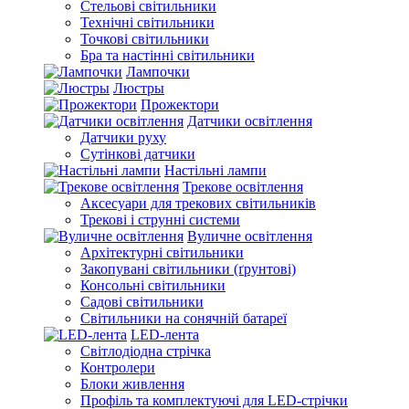
Стельові світильники
Технічні світильники
Точкові світильники
Бра та настінні світильники
Лампочки
Люстры
Прожектори
Датчики освітлення
Датчики руху
Сутінкові датчики
Настільні лампи
Трекове освітлення
Аксесуари для трекових світильників
Трекові і струнні системи
Вуличне освітлення
Архітектурні світильники
Закопувані світильники (ґрунтові)
Консольні світильники
Садові світильники
Світильники на сонячній батареї
LED-лента
Світлодіодна стрічка
Контролери
Блоки живлення
Профіль та комплектуючі для LED-стрічки