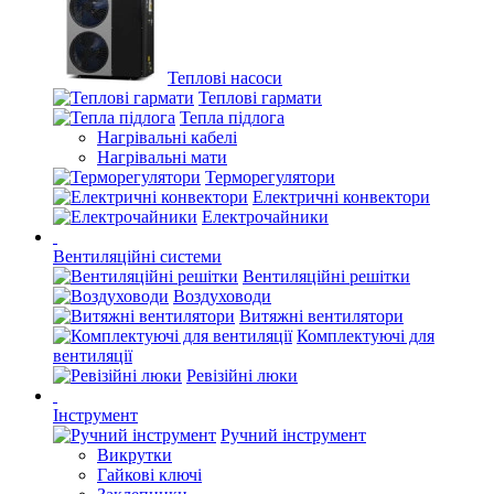
Теплові насоси
Теплові гармати
Тепла підлога
Нагрівальні кабелі
Нагрівальні мати
Терморегулятори
Електричні конвектори
Електрочайники
Вентиляційні системи
Вентиляційні решітки
Воздуховоди
Витяжні вентилятори
Комплектуючі для
вентиляції
Ревізійні люки
Інструмент
Ручний інструмент
Викрутки
Гайкові ключі