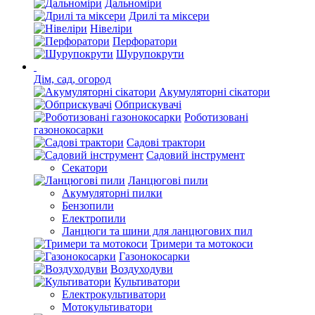
Дальноміри
Дрилі та міксери
Нівеліри
Перфоратори
Шурупокрути
Дім, сад, огород
Акумуляторні сікатори
Обприскувачі
Роботизовані
газонокосарки
Садові трактори
Садовий інструмент
Секатори
Ланцюгові пили
Акумуляторні пилки
Бензопили
Електропили
Ланцюги та шини для ланцюгових пил
Тримери та мотокоси
Газонокосарки
Воздуходуви
Культиватори
Електрокультиватори
Мотокультиватори