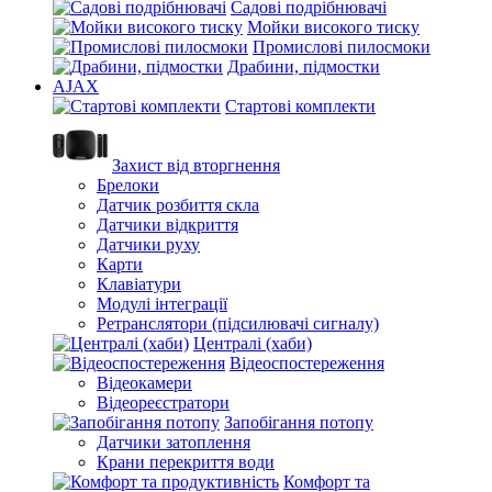
Садові подрібнювачі
Мойки високого тиску
Промислові пилосмоки
Драбини, підмостки
AJAX
Стартові комплекти
Захист від вторгнення
Брелоки
Датчик розбиття скла
Датчики відкриття
Датчики руху
Карти
Клавіатури
Модулі інтеграції
Ретранслятори (підсилювачі сигналу)
Централі (хаби)
Відеоспостереження
Відеокамери
Відеореєстратори
Запобігання потопу
Датчики затоплення
Крани перекриття води
Комфорт та