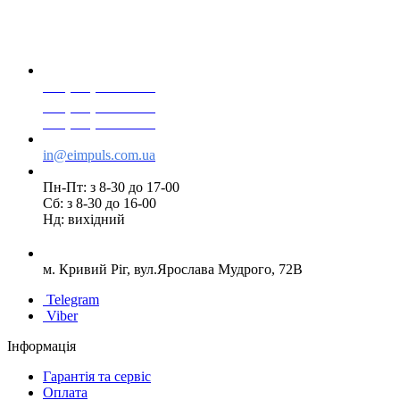
+38(068) 553 77 11
+38(073) 553 77 11
+38(095) 553 77 11
in@eimpuls.com.ua
Пн-Пт: з 8-30 до 17-00
Сб: з 8-30 до 16-00
Нд: вихідний
м. Кривий Ріг, вул.Ярослава Мудрого, 72В
Telegram
Viber
Інформація
Гарантія та сервіс
Оплата