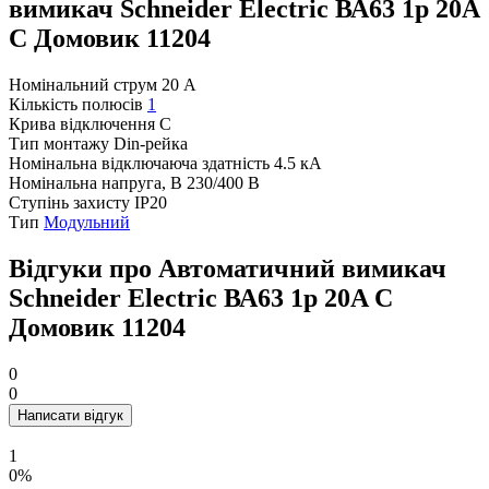
вимикач Schneider Electric ВА63 1р 20A
C Домовик 11204
Номінальний струм
20 А
Кількість полюсів
1
Крива відключення
C
Тип монтажу
Din-рейка
Номінальна відключаюча здатність
4.5 кА
Номінальна напруга, В
230/400 В
Ступінь захисту
IP20
Тип
Модульний
Відгуки про Автоматичний вимикач
Schneider Electric ВА63 1р 20A C
Домовик 11204
0
0
Написати відгук
1
0%