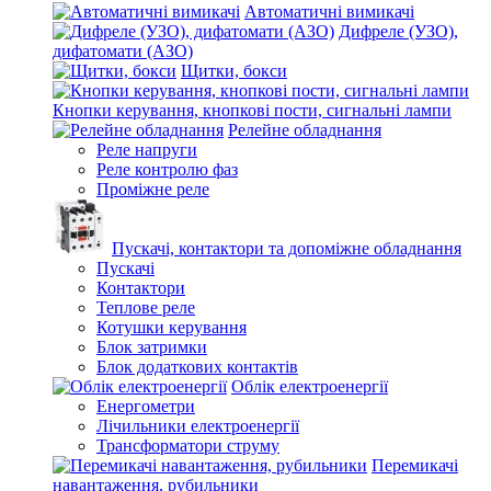
Автоматичні вимикачі
Дифреле (УЗО),
дифатомати (АЗО)
Щитки, бокси
Кнопки керування, кнопкові пости, сигнальні лампи
Релейне обладнання
Реле напруги
Реле контролю фаз
Проміжне реле
Пускачі, контактори та допоміжне обладнання
Пускачі
Контактори
Теплове реле
Котушки керування
Блок затримки
Блок додаткових контактів
Облік електроенергії
Енергометри
Лічильники електроенергії
Трансформатори струму
Перемикачі
навантаження, рубильники