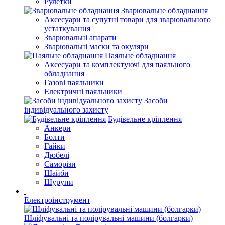
Рулетки
Зварювальне обладнання
Аксесуари та супутні товари для зварювального
устаткування
Зварювальні апарати
Зварювальні маски та окуляри
Паяльне обладнання
Аксесуари та комплектуючі для паяльного
обладнання
Газові паяльники
Електричні паяльники
Засоби
індивідуального захисту
Будівельне кріплення
Анкери
Болти
Гайки
Дюбелі
Саморізи
Шайби
Шурупи
Електроінструмент
Шліфувальні та полірувальні машини (болгарки)