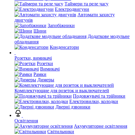
Таймери та реле часу
Електродвигуни
Автомати захисту
двигунів
Запобіжники
Шини
Додаткове модульне
обладнання
Конденсатори
Розетки, вимикачі
Розетки
Вимикачі
Рамки
Димеры
Комплектующие для розеток и выключателей
Подовжувачі та трійники
Електровилки, колодки
Дверні дзвоники
Освітлення
Акумуляторне освітлення
Світильники