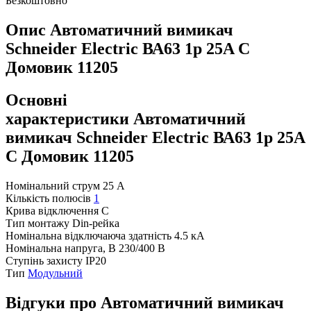
Безкоштовно
Опис Автоматичний вимикач
Schneider Electric ВА63 1р 25A C
Домовик 11205
Основні
характеристики Автоматичний
вимикач Schneider Electric ВА63 1р 25A
C Домовик 11205
Номінальний струм
25 А
Кількість полюсів
1
Крива відключення
C
Тип монтажу
Din-рейка
Номінальна відключаюча здатність
4.5 кА
Номінальна напруга, В
230/400 В
Ступінь захисту
IP20
Тип
Модульний
Відгуки про Автоматичний вимикач