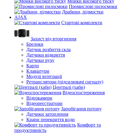
Мойки високого тиску
Промислові пилосмоки
Драбини, підмостки
AJAX
Стартові комплекти
Захист від вторгнення
Брелоки
Датчик розбиття скла
Датчики відкриття
Датчики руху
Карти
Клавіатури
Модулі інтеграції
Ретранслятори (підсилювачі сигналу)
Централі (хаби)
Відеоспостереження
Відеокамери
Відеореєстратори
Запобігання потопу
Датчики затоплення
Крани перекриття води
Комфорт та
продуктивність