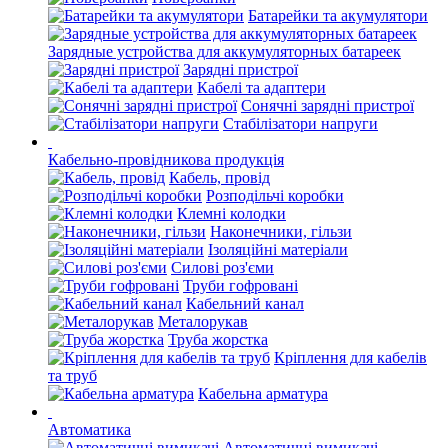
Батарейки та акумулятори
Зарядные устройства для аккумуляторных батареек
Зарядні пристрої
Кабелі та адаптери
Сонячні зарядні пристрої
Стабілізатори напруги
Кабельно-провідникова продукція
Кабель, провід
Розподільчі коробки
Клемні колодки
Наконечники, гільзи
Ізоляційні матеріали
Силові роз'єми
Труби гофровані
Кабельний канал
Металорукав
Труба жорстка
Кріплення для кабелів
та труб
Кабельна арматура
Автоматика
Автоматичні вимикачі