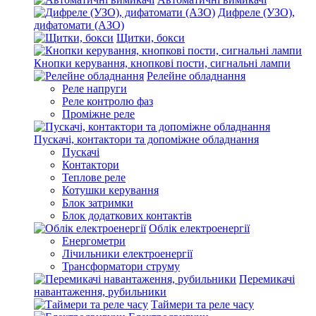
Дифреле (УЗО),
дифатомати (АЗО)
Щитки, бокси
Кнопки керування, кнопкові пости, сигнальні лампи
Релейне обладнання
Реле напруги
Реле контролю фаз
Проміжне реле
Пускачі, контактори та допоміжне обладнання
Пускачі
Контактори
Теплове реле
Котушки керування
Блок затримки
Блок додаткових контактів
Облік електроенергії
Енергометри
Лічильники електроенергії
Трансформатори струму
Перемикачі
навантаження, рубильники
Таймери та реле часу