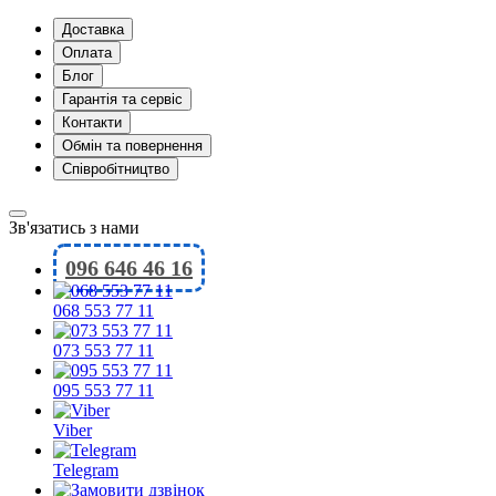
Доставка
Оплата
Блог
Гарантія та сервіс
Контакти
Обмін та повернення
Співробітництво
Зв'язатись з нами
096 646 46 16
068 553 77 11
073 553 77 11
095 553 77 11
Viber
Telegram