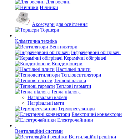
Для рослин
Нічники
Аксесуари для освітлення
Торшери
Кліматична техніка
Вентилятори
Інфрачервоні обігрівачі
Керамічні обігрівачі
Кондиціонери
Настільні плити
Тепловентилятори
Теплові насоси
Теплові гармати
Тепла підлога
Нагрівальні кабелі
Нагрівальні мати
Терморегулятори
Електричні конвектори
Електрочайники
Вентиляційні системи
Вентиляційні решітки