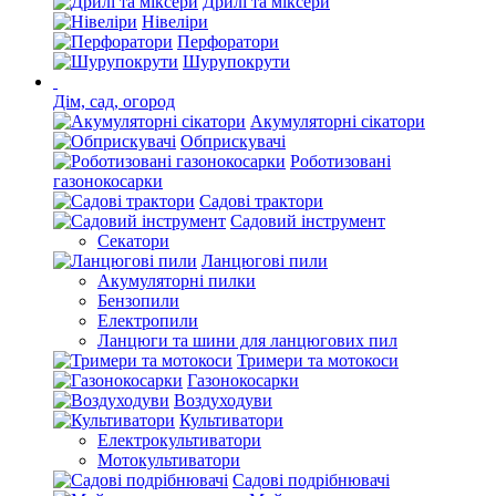
Дрилі та міксери
Нівеліри
Перфоратори
Шурупокрути
Дім, сад, огород
Акумуляторні сікатори
Обприскувачі
Роботизовані
газонокосарки
Садові трактори
Садовий інструмент
Секатори
Ланцюгові пили
Акумуляторні пилки
Бензопили
Електропили
Ланцюги та шини для ланцюгових пил
Тримери та мотокоси
Газонокосарки
Воздуходуви
Культиватори
Електрокультиватори
Мотокультиватори
Садові подрібнювачі