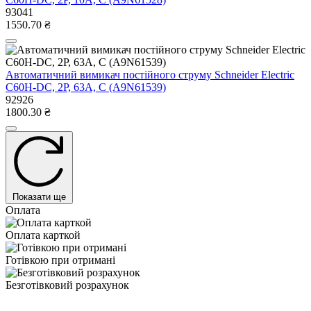
93041
1550.70 ₴
Автоматичний вимикач постійного струму Schneider Electric
С60Н-DС, 2P, 63A, C (A9N61539)
92926
1800.30 ₴
Показати ще
Оплата
Оплата карткой
Готівкою при отримані
Безготівковий розрахунок