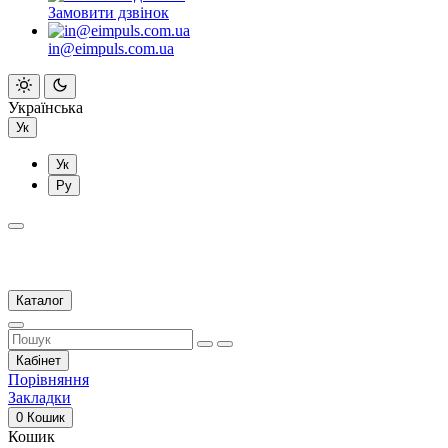
Замовити дзвінок
in@eimpuls.com.ua
Українська
Ук
Ук
Ру
Каталог
Кабінет
Порівняння
Закладки
0
Кошик
Кошик