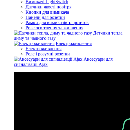
Вимикачі LightSwitch
Датчики якості повітря
Кнопки для вимикача
Панели для розетки
Рамки для вимикачів та розеток
Реле освітлення та живлення
Датчики тепла,
диму та чадного газу
Електроживлення
Електроживлення
Реле і розумні розетки
Аксесуари для
сигналізації Ajax