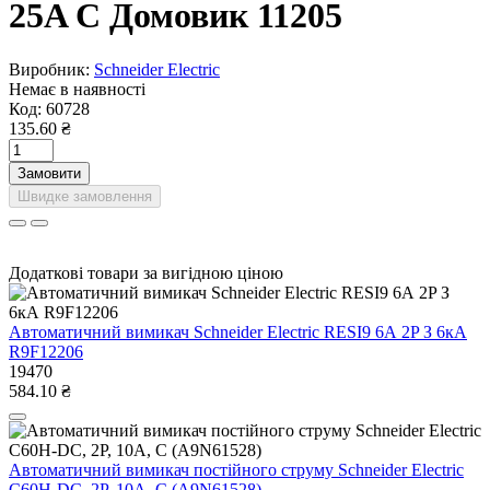
25A C Домовик 11205
Виробник:
Schneider Electric
Немає в наявності
Код:
60728
135.60 ₴
Замовити
Швидке замовлення
Додаткові товари за вигідною ціною
Автоматичний вимикач Schneider Electric RESI9 6А 2P З 6кА
R9F12206
19470
584.10 ₴
Автоматичний вимикач постійного струму Schneider Electric
C60H-DC, 2P, 10A, C (A9N61528)