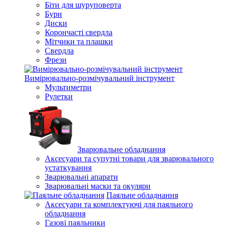
Біти для шуруповерта
Бури
Диски
Корончасті свердла
Мітчики та плашки
Свердла
Фрези
Вимірювально-розмічувальний інструмент
Мультиметри
Рулетки
Зварювальне обладнання
Аксесуари та супутні товари для зварювального
устаткування
Зварювальні апарати
Зварювальні маски та окуляри
Паяльне обладнання
Аксесуари та комплектуючі для паяльного
обладнання
Газові паяльники