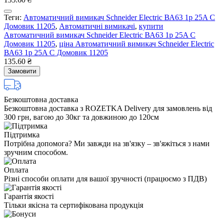
Теги:
Автоматичний вимикач Schneider Electric ВА63 1р 25A C
Домовик 11205
,
Автоматичні вимикачі
,
купити
Автоматичний вимикач Schneider Electric ВА63 1р 25A C
Домовик 11205
,
ціна Автоматичний вимикач Schneider Electric
ВА63 1р 25A C Домовик 11205
135.60 ₴
Замовити
Безкоштовна доставка
Безкоштовна доставка з ROZETKA Delivery для замовлень від
300 грн, вагою до 30кг та довжиною до 120см
Підтримка
Потрібна допомога? Ми завжди на зв'язку – зв'яжіться з нами
зручним способом.
Оплата
Різні способи оплати для вашої зручності (працюємо з ПДВ)
Гарантія якості
Тільки якісна та сертифікована продукція