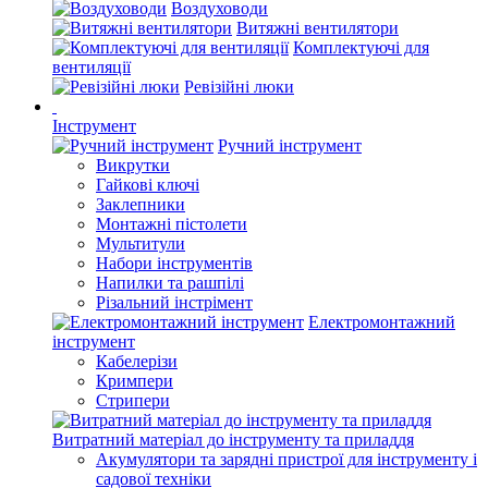
Воздуховоди
Витяжні вентилятори
Комплектуючі для
вентиляції
Ревізійні люки
Інструмент
Ручний інструмент
Викрутки
Гайкові ключі
Заклепники
Монтажні пістолети
Мультитули
Набори інструментів
Напилки та рашпілі
Різальний інстрімент
Електромонтажний
інструмент
Кабелерізи
Кримпери
Стрипери
Витратний матеріал до інструменту та приладдя
Акумулятори та зарядні пристрої для інструменту і
садової техніки