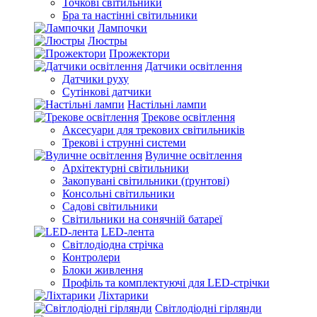
Точкові світильники
Бра та настінні світильники
Лампочки
Люстры
Прожектори
Датчики освітлення
Датчики руху
Сутінкові датчики
Настільні лампи
Трекове освітлення
Аксесуари для трекових світильників
Трекові і струнні системи
Вуличне освітлення
Архітектурні світильники
Закопувані світильники (ґрунтові)
Консольні світильники
Садові світильники
Світильники на сонячній батареї
LED-лента
Світлодіодна стрічка
Контролери
Блоки живлення
Профіль та комплектуючі для LED-стрічки
Ліхтарики
Світлодіодні гірлянди