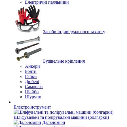
Електричні паяльники
Засоби індивідуального захисту
Будівельне кріплення
Анкери
Болти
Гайки
Дюбелі
Саморізи
Шайби
Шурупи
Електроінструмент
Шліфувальні та полірувальні машини (болгарки)
Дальноміри