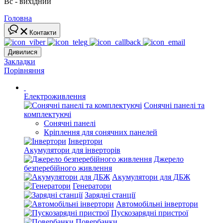
Вс - вихідний
Головна
Контакти
Дивилися
Закладки
Порівняння
Електроживлення
Сонячні панелі та
комплектуючі
Сонячні панелі
Кріплення для сонячних панелей
Інвертори
Акумулятори для інверторів
Джерело
безперебійного живлення
Акумулятори для ДБЖ
Генератори
Зарядні станції
Автомобільні інвертори
Пускозарядні пристрої
Повербанки