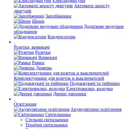
Електродвигуни
Автомати захисту
двигунів
Запобіжники
Шини
Додаткове модульне
обладнання
Конденсатори
Розетки, вимикачі
Розетки
Вимикачі
Рамки
Димеры
Комплектующие для розеток и выключателей
Подовжувачі та трійники
Електровилки, колодки
Дверні дзвоники
Освітлення
Акумуляторне освітлення
Світильники
Стельові світильники
Технічні світильники