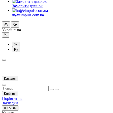
Замовити дзвінок
in@eimpuls.com.ua
Українська
Ук
Ук
Ру
Каталог
Кабінет
Порівняння
Закладки
0
Кошик
Кошик