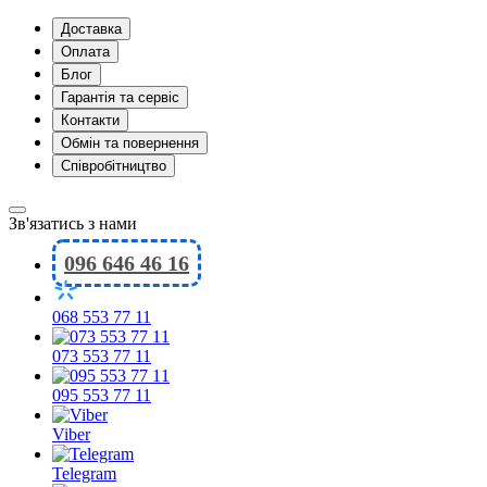
Доставка
Оплата
Блог
Гарантія та сервіс
Контакти
Обмін та повернення
Співробітництво
Зв'язатись з нами
096 646 46 16
068 553 77 11
073 553 77 11
095 553 77 11
Viber
Telegram