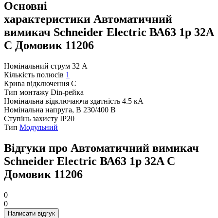
Основні
характеристики Автоматичний
вимикач Schneider Electric ВА63 1р 32A
C Домовик 11206
Номінальний струм
32 А
Кількість полюсів
1
Крива відключення
C
Тип монтажу
Din-рейка
Номінальна відключаюча здатність
4.5 кА
Номінальна напруга, В
230/400 В
Ступінь захисту
IP20
Тип
Модульний
Відгуки про Автоматичний вимикач
Schneider Electric ВА63 1р 32A C
Домовик 11206
0
0
Написати відгук