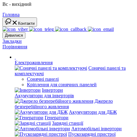
Вс - вихідний
Головна
Контакти
Дивилися
Закладки
Порівняння
Електроживлення
Сонячні панелі та
комплектуючі
Сонячні панелі
Кріплення для сонячних панелей
Інвертори
Акумулятори для інверторів
Джерело
безперебійного живлення
Акумулятори для ДБЖ
Генератори
Зарядні станції
Автомобільні інвертори
Пускозарядні пристрої