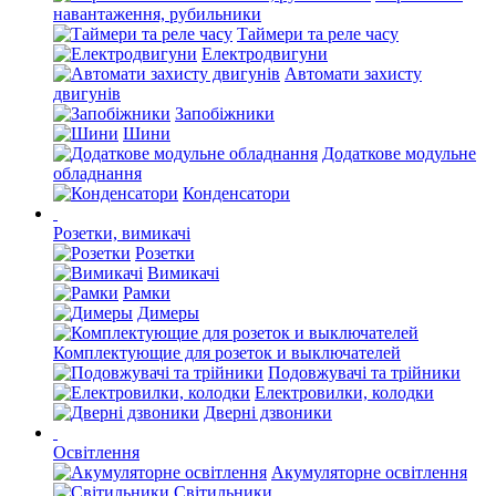
навантаження, рубильники
Таймери та реле часу
Електродвигуни
Автомати захисту
двигунів
Запобіжники
Шини
Додаткове модульне
обладнання
Конденсатори
Розетки, вимикачі
Розетки
Вимикачі
Рамки
Димеры
Комплектующие для розеток и выключателей
Подовжувачі та трійники
Електровилки, колодки
Дверні дзвоники
Освітлення
Акумуляторне освітлення
Світильники