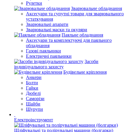
Рулетки
Зварювальне обладнання
Аксесуари та супутні товари для зварювального
устаткування
Зварювальні апарати
Зварювальні маски та окуляри
Паяльне обладнання
Аксесуари та комплектуючі для паяльного
обладнання
Газові паяльники
Електричні паяльники
Засоби
індивідуального захисту
Будівельне кріплення
Анкери
Болти
Гайки
Дюбелі
Саморізи
Шайби
Шурупи
Електроінструмент
Шліфувальні та полірувальні машини (болгарки)