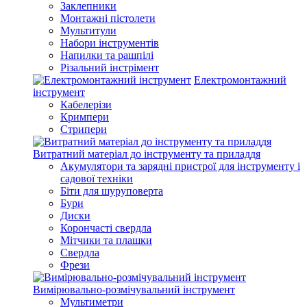
Заклепники
Монтажні пістолети
Мультитули
Набори інструментів
Напилки та рашпілі
Різальний інстрімент
Електромонтажний
інструмент
Кабелерізи
Кримпери
Стрипери
Витратний матеріал до інструменту та приладдя
Акумулятори та зарядні пристрої для інструменту і
садової техніки
Біти для шуруповерта
Бури
Диски
Корончасті свердла
Мітчики та плашки
Свердла
Фрези
Вимірювально-розмічувальний інструмент
Мультиметри