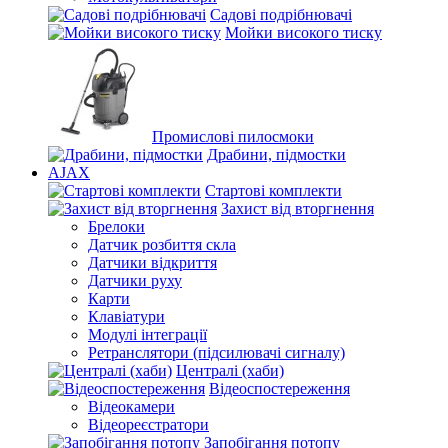
Садові подрібнювачі
Мойки високого тиску
Промислові пилосмоки
Драбини, підмостки
AJAX
Стартові комплекти
Захист від вторгнення
Брелоки
Датчик розбиття скла
Датчики відкриття
Датчики руху
Карти
Клавіатури
Модулі інтеграції
Ретранслятори (підсилювачі сигналу)
Централі (хаби)
Відеоспостереження
Відеокамери
Відеореєстратори
Запобігання потопу