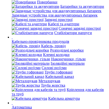
Повербанки
Батарейки та акумулятори
Зарядные устройства для аккумуляторных батареек
Зарядні пристрої
Кабелі та адаптери
Сонячні зарядні пристрої
Стабілізатори напруги
Кабельно-провідникова продукція
Кабель, провід
Розподільчі коробки
Клемні колодки
Наконечники, гільзи
Ізоляційні матеріали
Силові роз'єми
Труби гофровані
Кабельний канал
Металорукав
Труба жорстка
Кріплення для кабелів
та труб
Кабельна арматура
Автоматика