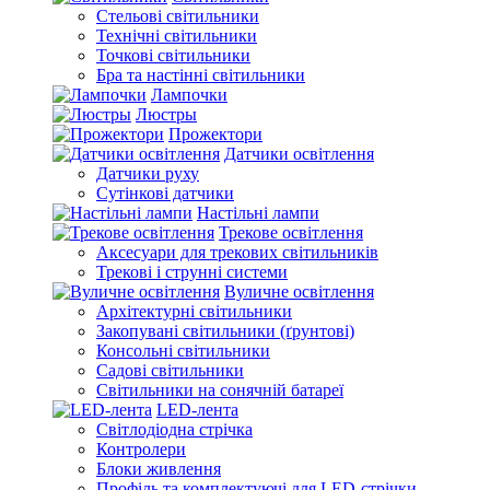
Стельові світильники
Технічні світильники
Точкові світильники
Бра та настінні світильники
Лампочки
Люстры
Прожектори
Датчики освітлення
Датчики руху
Сутінкові датчики
Настільні лампи
Трекове освітлення
Аксесуари для трекових світильників
Трекові і струнні системи
Вуличне освітлення
Архітектурні світильники
Закопувані світильники (ґрунтові)
Консольні світильники
Садові світильники
Світильники на сонячній батареї
LED-лента
Світлодіодна стрічка
Контролери
Блоки живлення
Профіль та комплектуючі для LED-стрічки