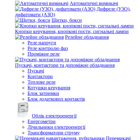
Автоматичні вимикачі
Дифреле (УЗО),
дифатомати (АЗО)
Щитки, бокси
Кнопки керування, кнопкові пости, сигнальні лампи
Релейне обладнання
Реле напруги
Реле контролю фаз
Проміжне реле
Пускачі, контактори та допоміжне обладнання
Пускачі
Контактори
Теплове реле
Котушки керування
Блок затримки
Блок додаткових контактів
Облік електроенергії
Енергометри
Лічильники електроенергії
Трансформатори струму
Перемикачі