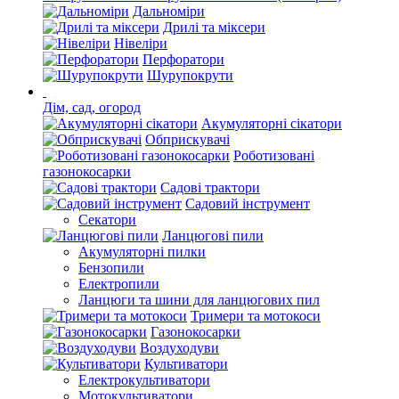
Дальноміри
Дрилі та міксери
Нівеліри
Перфоратори
Шурупокрути
Дім, сад, огород
Акумуляторні сікатори
Обприскувачі
Роботизовані
газонокосарки
Садові трактори
Садовий інструмент
Секатори
Ланцюгові пили
Акумуляторні пилки
Бензопили
Електропили
Ланцюги та шини для ланцюгових пил
Тримери та мотокоси
Газонокосарки
Воздуходуви
Культиватори
Електрокультиватори
Мотокультиватори