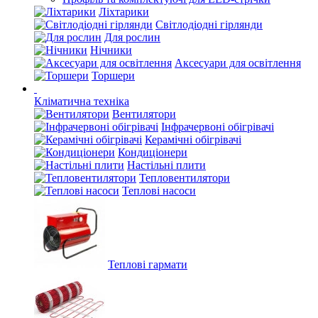
Ліхтарики
Світлодіодні гірлянди
Для рослин
Нічники
Аксесуари для освітлення
Торшери
Кліматична техніка
Вентилятори
Інфрачервоні обігрівачі
Керамічні обігрівачі
Кондиціонери
Настільні плити
Тепловентилятори
Теплові насоси
Теплові гармати