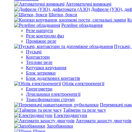
Автоматичні вимикачі
Дифреле (УЗО), ди
Щитки, бокси
Кн
Релейне обладнання
Реле напруги
Реле контролю фаз
Проміжне реле
Пускачі,
Пускачі
Контактори
Теплове реле
Котушки керування
Блок затримки
Блок додаткових контактів
Облік електроенергії
Енергометри
Лічильники електроенергії
Трансформатори струму
Перемикачі нав
Таймери та реле часу
Електродвигуни
Автомати захисту двигунів
Запобіжники
Шини