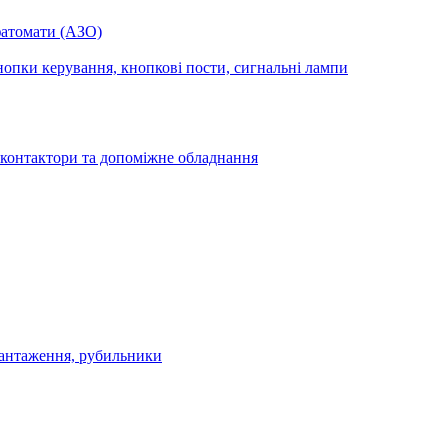
фатомати (АЗО)
опки керування, кнопкові пости, сигнальні лампи
 контактори та допоміжне обладнання
антаження, рубильники