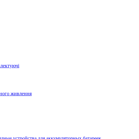
плектуючі
йного живлення
ядные устройства для аккумуляторных батареек