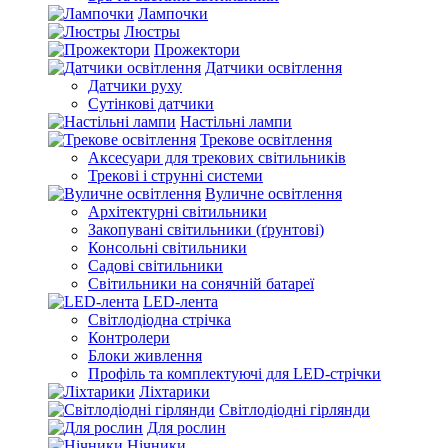
Лампочки
Люстры
Прожектори
Датчики освітлення
Датчики руху
Сутінкові датчики
Настільні лампи
Трекове освітлення
Аксесуари для трекових світильників
Трекові і струнні системи
Вуличне освітлення
Архітектурні світильники
Закопувані світильники (ґрунтові)
Консольні світильники
Садові світильники
Світильники на сонячній батареї
LED-лента
Світлодіодна стрічка
Контролери
Блоки живлення
Профіль та комплектуючі для LED-стрічки
Ліхтарики
Світлодіодні гірлянди
Для рослин
Нічники