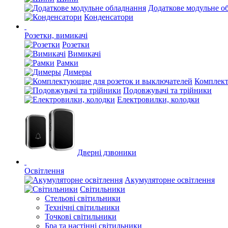
Додаткове модульне о
Конденсатори
Розетки, вимикачі
Розетки
Вимикачі
Рамки
Димеры
Комплект
Подовжувачі та трійники
Електровилки, колодки
Дверні дзвоники
Освітлення
Акумуляторне освітлення
Світильники
Стельові світильники
Технічні світильники
Точкові світильники
Бра та настінні світильники