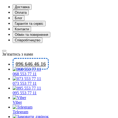
Доставка
Оплата
Блог
Гарантія та сервіс
Контакти
Обмін та повернення
Співробітництво
Зв'язатись з нами
096 646 46 16
068 553 77 11
073 553 77 11
095 553 77 11
Viber
Telegram