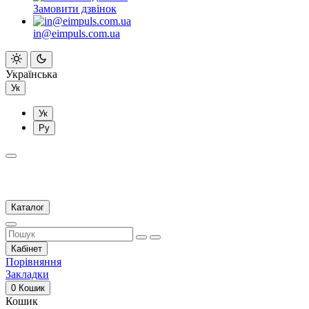
Замовити дзвінок
in@eimpuls.com.ua
Українська
Ук
Ук
Ру
Каталог
Кабінет
Порівняння
Закладки
0
Кошик
Кошик