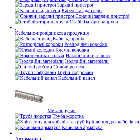
Зарядні пристрої
Кабелі та адаптери
Сонячні зарядні пристрої
Стабілізатори напруги
Кабельно-провідникова продукція
Кабель, провід
Розподільчі коробки
Клемні колодки
Наконечники, гільзи
Ізоляційні матеріали
Силові роз'єми
Труби гофровані
Кабельний канал
Металорукав
Труба жорстка
Кріплення для кабелів та
Кабельна арматура
Автоматика