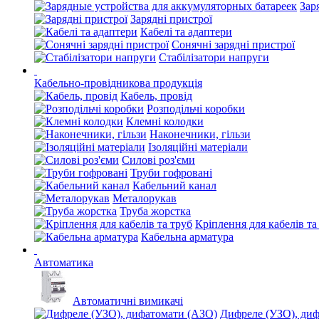
Зар
Зарядні пристрої
Кабелі та адаптери
Сонячні зарядні пристрої
Стабілізатори напруги
Кабельно-провідникова продукція
Кабель, провід
Розподільчі коробки
Клемні колодки
Наконечники, гільзи
Ізоляційні матеріали
Силові роз'єми
Труби гофровані
Кабельний канал
Металорукав
Труба жорстка
Кріплення для кабелів та
Кабельна арматура
Автоматика
Автоматичні вимикачі
Дифреле (УЗО), ди