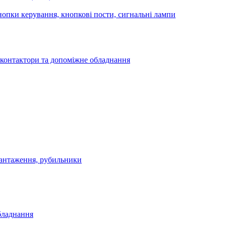
опки керування, кнопкові пости, сигнальні лампи
 контактори та допоміжне обладнання
антаження, рубильники
бладнання