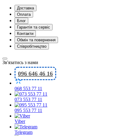
Доставка
Оплата
Блог
Гарантія та сервіс
Контакти
Обмін та повернення
Співробітництво
Зв'язатись з нами
096 646 46 16
068 553 77 11
073 553 77 11
095 553 77 11
Viber
Telegram