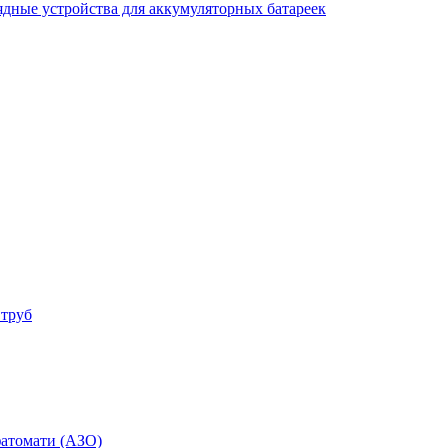
ядные устройства для аккумуляторных батареек
 труб
фатомати (АЗО)