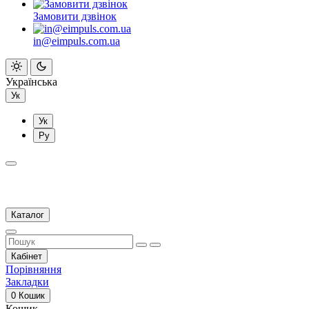
Замовити дзвінок
in@eimpuls.com.ua
Українська
Ук
Ук
Ру
Каталог
Кабінет
Порівняння
Закладки
0
Кошик
Кошик