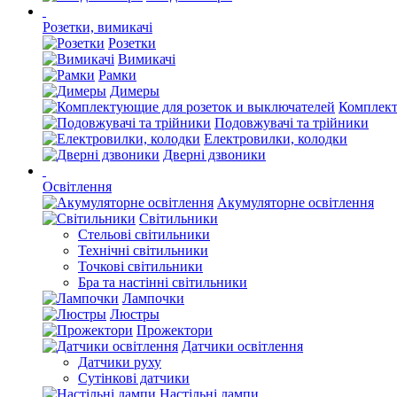
Розетки, вимикачі
Розетки
Вимикачі
Рамки
Димеры
Комплект
Подовжувачі та трійники
Електровилки, колодки
Дверні дзвоники
Освітлення
Акумуляторне освітлення
Світильники
Стельові світильники
Технічні світильники
Точкові світильники
Бра та настінні світильники
Лампочки
Люстры
Прожектори
Датчики освітлення
Датчики руху
Сутінкові датчики
Настільні лампи