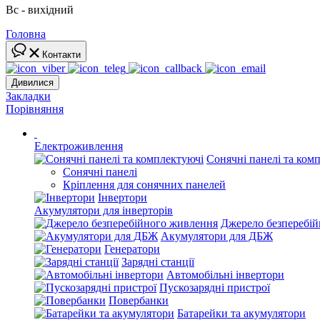
Вс - вихідний
Головна
Контакти
Дивилися
Закладки
Порівняння
Електроживлення
Сонячні панелі та ком
Сонячні панелі
Кріплення для сонячних панелей
Інвертори
Акумулятори для інверторів
Джерело безперебі
Акумулятори для ДБЖ
Генератори
Зарядні станції
Автомобільні інвертори
Пускозарядні пристрої
Повербанки
Батарейки та акумулятори