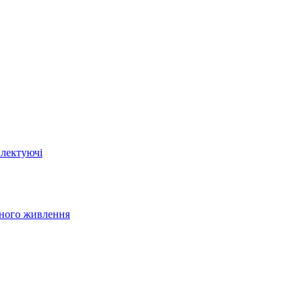
плектуючі
йного живлення