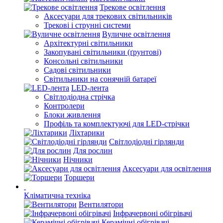
Трекове освітлення
Аксесуари для трекових світильників
Трекові і струнні системи
Вуличне освітлення
Архітектурні світильники
Закопувані світильники (ґрунтові)
Консольні світильники
Садові світильники
Світильники на сонячній батареї
LED-лента
Світлодіодна стрічка
Контролери
Блоки живлення
Профіль та комплектуючі для LED-стрічки
Ліхтарики
Світлодіодні гірлянди
Для рослин
Нічники
Аксесуари для освітлення
Торшери
Кліматична техніка
Вентилятори
Інфрачервоні обігрівачі
Керамічні обігрівачі