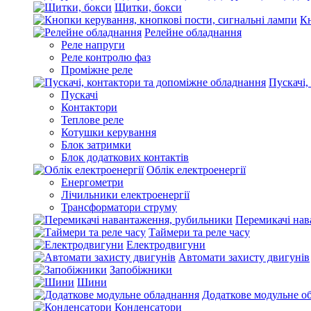
Щитки, бокси
Кн
Релейне обладнання
Реле напруги
Реле контролю фаз
Проміжне реле
Пускачі,
Пускачі
Контактори
Теплове реле
Котушки керування
Блок затримки
Блок додаткових контактів
Облік електроенергії
Енергометри
Лічильники електроенергії
Трансформатори струму
Перемикачі нав
Таймери та реле часу
Електродвигуни
Автомати захисту двигунів
Запобіжники
Шини
Додаткове модульне о
Конденсатори