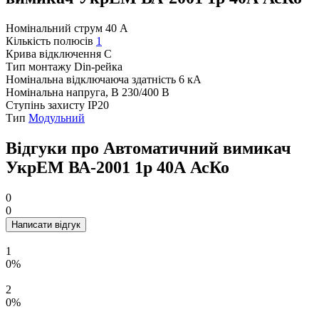
Номінальний струм
40 А
Кількість полюсів
1
Крива відключення
C
Тип монтажу
Din-рейка
Номінальна відключаюча здатність
6 кА
Номінальна напруга, В
230/400 В
Ступінь захисту
IP20
Тип
Модульний
Відгуки про Автоматичний вимикач
УкрЕМ ВА-2001 1р 40А АсКо
0
0
Написати відгук
1
0%
2
0%