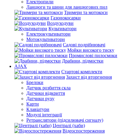
Електропили
Ланцюги та шини для ланцюгових пил
Тримери та мотокоси
Газонокосарки
Воздуходуви
Культиватори
Електрокультиватори
Мотокультиватори
Садові подрібнювачі
Мойки високого тиску
Промислові пилосмоки
Драбини, підмостки
AJAX
Стартові комплекти
Захист від вторгнення
Брелоки
Датчик розбиття скла
Датчики відкриття
Датчики руху
Карти
Клавіатури
Модулі інтеграції
Ретранслятори (підсилювачі сигналу)
Централі (хаби)
Відеоспостереження