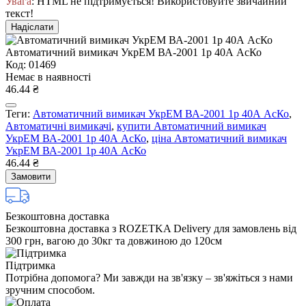
Увага
: HTML не підтримується! Використовуйте звичайний
текст!
Надіслати
Автоматичний вимикач УкрЕМ ВА-2001 1р 40А АсКо
Код: 01469
Немає в наявності
46.44 ₴
Теги:
Автоматичний вимикач УкрЕМ ВА-2001 1р 40А АсКо
,
Автоматичні вимикачі
,
купити Автоматичний вимикач
УкрЕМ ВА-2001 1р 40А АсКо
,
ціна Автоматичний вимикач
УкрЕМ ВА-2001 1р 40А АсКо
46.44 ₴
Замовити
Безкоштовна доставка
Безкоштовна доставка з ROZETKA Delivery для замовлень від
300 грн, вагою до 30кг та довжиною до 120см
Підтримка
Потрібна допомога? Ми завжди на зв'язку – зв'яжіться з нами
зручним способом.