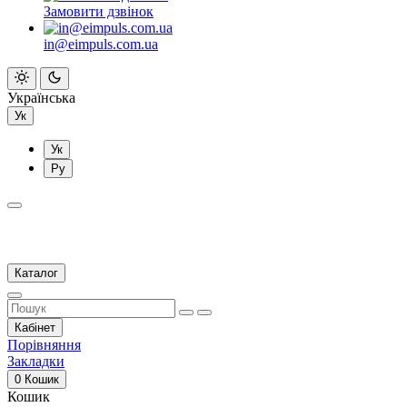
Замовити дзвінок
in@eimpuls.com.ua
Українська
Ук
Ук
Ру
Каталог
Кабінет
Порівняння
Закладки
0
Кошик
Кошик