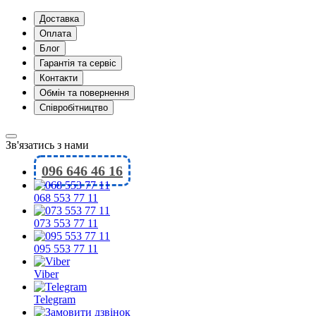
Доставка
Оплата
Блог
Гарантія та сервіс
Контакти
Обмін та повернення
Співробітництво
Зв'язатись з нами
096 646 46 16
068 553 77 11
073 553 77 11
095 553 77 11
Viber
Telegram