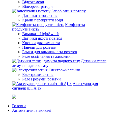
Відеокамери
Відеореєстратори
Запобігання потопу
Датчики затоплення
Крани перекриття води
Комфорт та
продуктивність
Вимикачі LightSwitch
Датчики якості повітря
Кнопки для вимикача
Панели для розетки
Рамки для вимикачів та розеток
Реле освітлення та живлення
Датчики тепла,
диму та чадного газу
Електроживлення
Електроживлення
Реле і розумні розетки
Аксесуари для
сигналізації Ajax
Головна
Автоматичні вимикачі