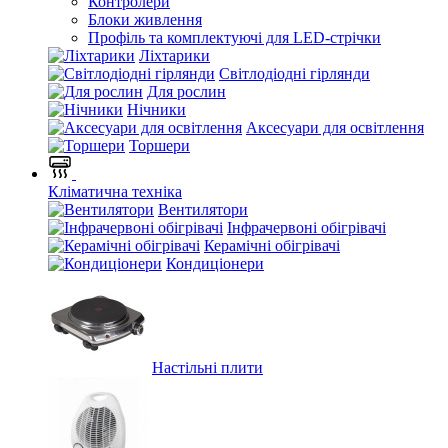
Контролери
Блоки живлення
Профіль та комплектуючі для LED-стрічки
Ліхтарики
Світлодіодні гірлянди
Для рослин
Нічники
Аксесуари для освітлення
Торшери
Кліматична техніка
Вентилятори
Інфрачервоні обігрівачі
Керамічні обігрівачі
Кондиціонери
Настільні плити