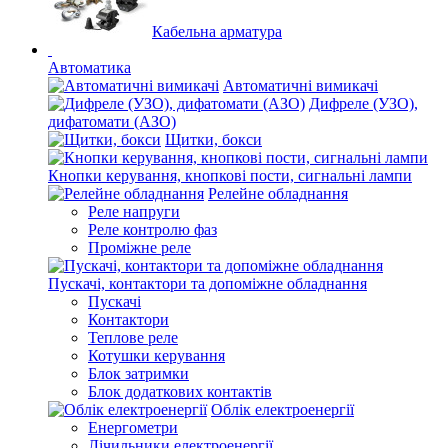
Кабельна арматура
Автоматика
Автоматичні вимикачі
Дифреле (УЗО),
дифатомати (АЗО)
Щитки, бокси
Кнопки керування, кнопкові пости, сигнальні лампи
Релейне обладнання
Реле напруги
Реле контролю фаз
Проміжне реле
Пускачі, контактори та допоміжне обладнання
Пускачі
Контактори
Теплове реле
Котушки керування
Блок затримки
Блок додаткових контактів
Облік електроенергії
Енергометри
Лічильники електроенергії