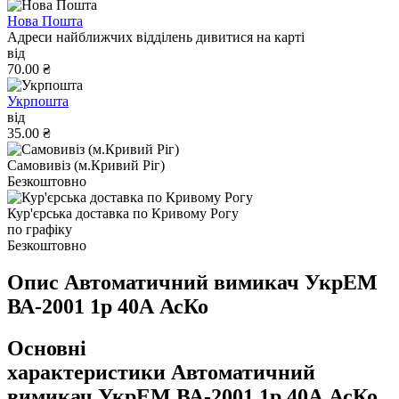
Нова Пошта
Адреси найближчих відділень дивитися на карті
від
70.00 ₴
Укрпошта
від
35.00 ₴
Самовивіз (м.Кривий Ріг)
Безкоштовно
Кур'єрська доставка по Кривому Рогу
по графіку
Безкоштовно
Опис Автоматичний вимикач УкрЕМ
ВА-2001 1р 40А АсКо
Основні
характеристики Автоматичний
вимикач УкрЕМ ВА-2001 1р 40А АсКо