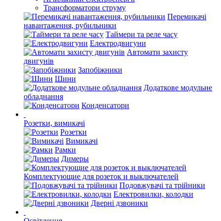
Трансформатори струму
Перемикачі
навантаження, рубильники
Таймери та реле часу
Електродвигуни
Автомати захисту
двигунів
Запобіжники
Шини
Додаткове модульне
обладнання
Конденсатори
Розетки, вимикачі
Розетки
Вимикачі
Рамки
Димеры
Комплектующие для розеток и выключателей
Подовжувачі та трійники
Електровилки, колодки
Дверні дзвоники
Освітлення