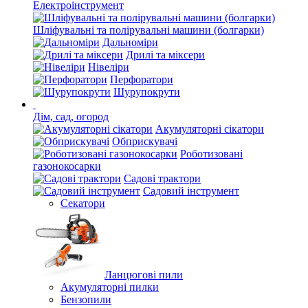
Електроінструмент
Шліфувальні та полірувальні машини (болгарки)
Дальноміри
Дрилі та міксери
Нівеліри
Перфоратори
Шурупокрути
Дім, сад, огород
Акумуляторні сікатори
Обприскувачі
Роботизовані
газонокосарки
Садові трактори
Садовий інструмент
Секатори
Ланцюгові пили
Акумуляторні пилки
Бензопили