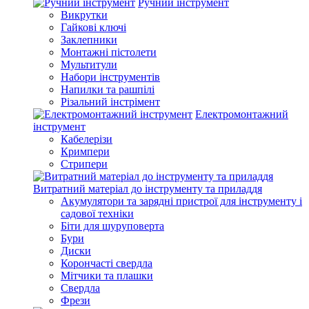
Ручний інструмент
Викрутки
Гайкові ключі
Заклепники
Монтажні пістолети
Мультитули
Набори інструментів
Напилки та рашпілі
Різальний інстрімент
Електромонтажний
інструмент
Кабелерізи
Кримпери
Стрипери
Витратний матеріал до інструменту та приладдя
Акумулятори та зарядні пристрої для інструменту і
садової техніки
Біти для шуруповерта
Бури
Диски
Корончасті свердла
Мітчики та плашки
Свердла
Фрези