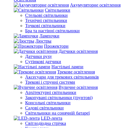
Акумуляторне освітлення
Світильники
Стельові світильники
Технічні світильники
Точкові світильники
Бра та настінні світильники
Лампочки
Люстры
Прожектори
Датчики освітлення
Датчики руху
Сутінкові датчики
Настільні лампи
Трекове освітлення
Аксесуари для трекових світильників
Трекові і струнні системи
Вуличне освітлення
Архітектурні світильники
Закопувані світильники (ґрунтові)
Консольні світильники
Садові світильники
Світильники на сонячній батареї
LED-лента
Світлодіодна стрічка