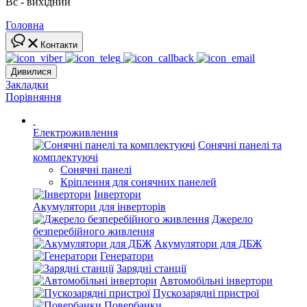
Вс - вихідний
Головна
Контакти
Дивилися
Закладки
Порівняння
Електроживлення
Сонячні панелі та
комплектуючі
Сонячні панелі
Кріплення для сонячних панелей
Інвертори
Акумулятори для інверторів
Джерело
безперебійного живлення
Акумулятори для ДБЖ
Генератори
Зарядні станції
Автомобільні інвертори
Пускозарядні пристрої
Повербанки