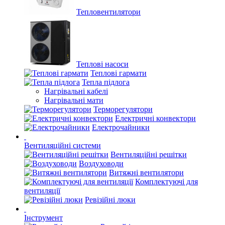
Тепловентилятори
Теплові насоси
Теплові гармати
Тепла підлога
Нагрівальні кабелі
Нагрівальні мати
Терморегулятори
Електричні конвектори
Електрочайники
Вентиляційні системи
Вентиляційні решітки
Воздуховоди
Витяжні вентилятори
Комплектуючі для
вентиляції
Ревізійні люки
Інструмент