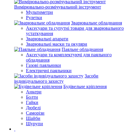
Вимірювально-розмічувальний інструмент
Мультиметри
Рулетки
Зварювальне обладнання
Аксесуари та супутні товари для зварювального
устаткування
Зварювальні апарати
Зварювальні маски та окуляри
Паяльне обладнання
Аксесуари та комплектуючі для паяльного
обладнання
Газові паяльники
Електричні паяльники
Засоби
індивідуального захисту
Будівельне кріплення
Анкери
Болти
Гайки
Дюбелі
Саморізи
Шайби
Шурупи