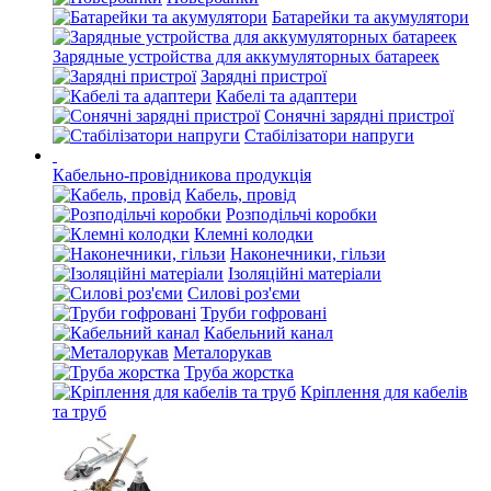
Батарейки та акумулятори
Зарядные устройства для аккумуляторных батареек
Зарядні пристрої
Кабелі та адаптери
Сонячні зарядні пристрої
Стабілізатори напруги
Кабельно-провідникова продукція
Кабель, провід
Розподільчі коробки
Клемні колодки
Наконечники, гільзи
Ізоляційні матеріали
Силові роз'єми
Труби гофровані
Кабельний канал
Металорукав
Труба жорстка
Кріплення для кабелів
та труб