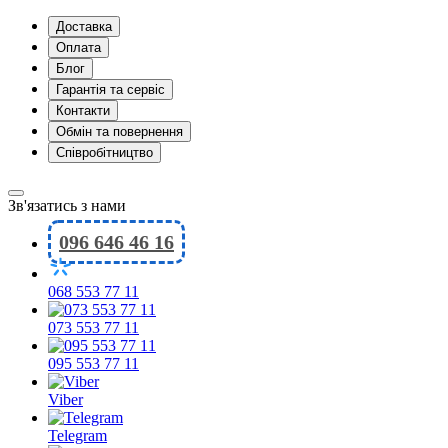
Доставка
Оплата
Блог
Гарантія та сервіс
Контакти
Обмін та повернення
Співробітництво
Зв'язатись з нами
096 646 46 16
068 553 77 11
073 553 77 11
095 553 77 11
Viber
Telegram