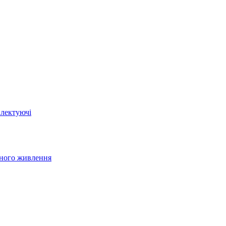
плектуючі
йного живлення