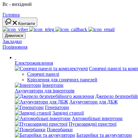
Вс - вихідний
Головна
Контакти
Дивилися
Закладки
Порівняння
Електроживлення
Сонячні панелі та ком
Сонячні панелі
Кріплення для сонячних панелей
Інвертори
Акумулятори для інверторів
Джерело безперебі
Акумулятори для ДБЖ
Генератори
Зарядні станції
Автомобільні інвертори
Пускозарядні пристрої
Повербанки
Батарейки та акумулятори