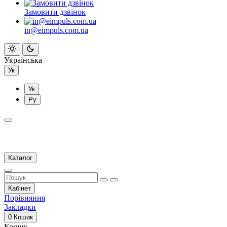
Замовити дзвінок
in@eimpuls.com.ua
Українська
Ук
Ук
Ру
Каталог
Кабінет
Порівняння
Закладки
0
Кошик
Кошик