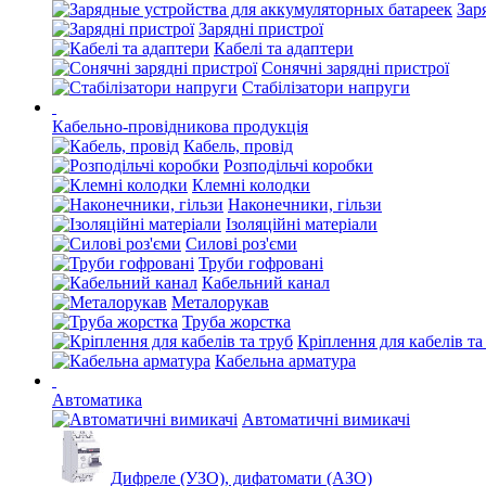
Зар
Зарядні пристрої
Кабелі та адаптери
Сонячні зарядні пристрої
Стабілізатори напруги
Кабельно-провідникова продукція
Кабель, провід
Розподільчі коробки
Клемні колодки
Наконечники, гільзи
Ізоляційні матеріали
Силові роз'єми
Труби гофровані
Кабельний канал
Металорукав
Труба жорстка
Кріплення для кабелів та
Кабельна арматура
Автоматика
Автоматичні вимикачі
Дифреле (УЗО), дифатомати (АЗО)