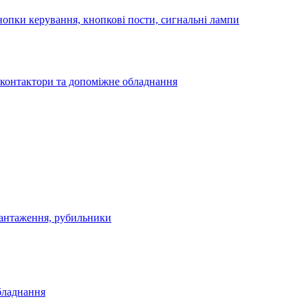
опки керування, кнопкові пости, сигнальні лампи
 контактори та допоміжне обладнання
антаження, рубильники
бладнання