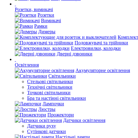
Розетки, вимикачі
Розетки
Вимикачі
Рамки
Димеры
Комплект
Подовжувачі та трійники
Електровилки, колодки
Дверні дзвоники
Освітлення
Акумуляторне освітлення
Світильники
Стельові світильники
Технічні світильники
Точкові світильники
Бра та настінні світильники
Лампочки
Люстры
Прожектори
Датчики освітлення
Датчики руху
Сутінкові датчики
Настільні лампи