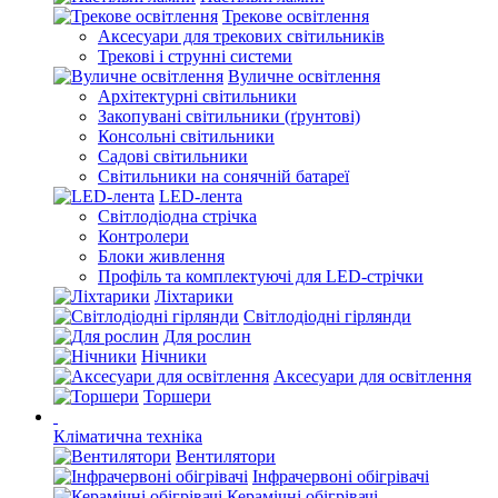
Трекове освітлення
Аксесуари для трекових світильників
Трекові і струнні системи
Вуличне освітлення
Архітектурні світильники
Закопувані світильники (ґрунтові)
Консольні світильники
Садові світильники
Світильники на сонячній батареї
LED-лента
Світлодіодна стрічка
Контролери
Блоки живлення
Профіль та комплектуючі для LED-стрічки
Ліхтарики
Світлодіодні гірлянди
Для рослин
Нічники
Аксесуари для освітлення
Торшери
Кліматична техніка
Вентилятори
Інфрачервоні обігрівачі
Керамічні обігрівачі