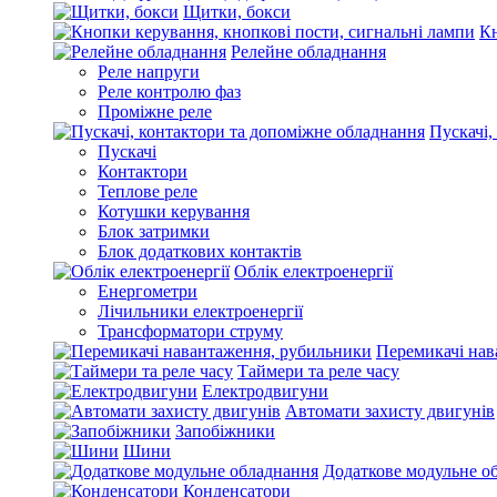
Щитки, бокси
Кн
Релейне обладнання
Реле напруги
Реле контролю фаз
Проміжне реле
Пускачі,
Пускачі
Контактори
Теплове реле
Котушки керування
Блок затримки
Блок додаткових контактів
Облік електроенергії
Енергометри
Лічильники електроенергії
Трансформатори струму
Перемикачі нав
Таймери та реле часу
Електродвигуни
Автомати захисту двигунів
Запобіжники
Шини
Додаткове модульне о
Конденсатори