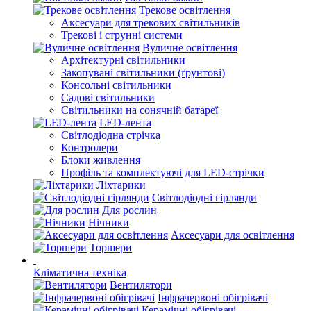
Трекове освітлення
Аксесуари для трекових світильників
Трекові і струнні системи
Вуличне освітлення
Архітектурні світильники
Закопувані світильники (ґрунтові)
Консольні світильники
Садові світильники
Світильники на сонячній батареї
LED-лента
Світлодіодна стрічка
Контролери
Блоки живлення
Профіль та комплектуючі для LED-стрічки
Ліхтарики
Світлодіодні гірлянди
Для рослин
Нічники
Аксесуари для освітлення
Торшери
Кліматична техніка
Вентилятори
Інфрачервоні обігрівачі
Керамічні обігрівачі