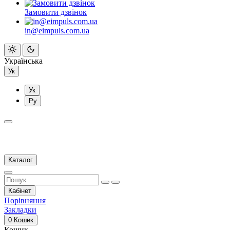
Замовити дзвінок
in@eimpuls.com.ua
Українська
Ук
Ук
Ру
Каталог
Кабінет
Порівняння
Закладки
0
Кошик
Кошик