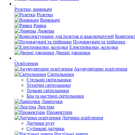
Розетки, вимикачі
Розетки
Вимикачі
Рамки
Димеры
Комплект
Подовжувачі та трійники
Електровилки, колодки
Дверні дзвоники
Освітлення
Акумуляторне освітлення
Світильники
Стельові світильники
Технічні світильники
Точкові світильники
Бра та настінні світильники
Лампочки
Люстры
Прожектори
Датчики освітлення
Датчики руху
Сутінкові датчики
Настільні лампи