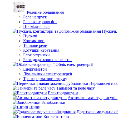
Релейне обладнання
Реле напруги
Реле контролю фаз
Проміжне реле
Пускачі,
Пускачі
Контактори
Теплове реле
Котушки керування
Блок затримки
Блок додаткових контактів
Облік електроенергії
Енергометри
Лічильники електроенергії
Трансформатори струму
Перемикачі нав
Таймери та реле часу
Електродвигуни
Автомати захисту двигунів
Запобіжники
Шини
Додаткове модульне о
Конденсатори