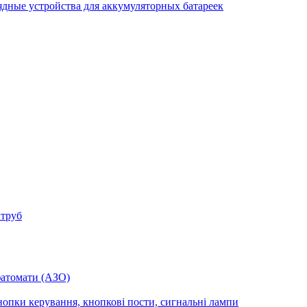
ядные устройства для аккумуляторных батареек
 труб
фатомати (АЗО)
опки керування, кнопкові пости, сигнальні лампи