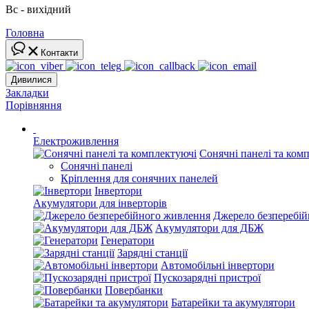
Вс - вихідний
Головна
Контакти
Дивилися
Закладки
Порівняння
Електроживлення
Сонячні панелі та ком
Сонячні панелі
Кріплення для сонячних панелей
Інвертори
Акумулятори для інверторів
Джерело безперебі
Акумулятори для ДБЖ
Генератори
Зарядні станції
Автомобільні інвертори
Пускозарядні пристрої
Повербанки
Батарейки та акумулятори