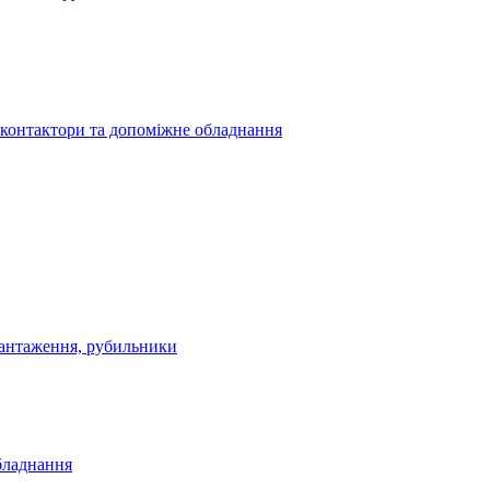
 контактори та допоміжне обладнання
антаження, рубильники
бладнання