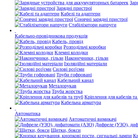
Зар
Зарядні пристрої
Кабелі та адаптери
Сонячні зарядні пристрої
Стабілізатори напруги
Кабельно-провідникова продукція
Кабель, провід
Розподільчі коробки
Клемні колодки
Наконечники, гільзи
Ізоляційні матеріали
Силові роз'єми
Труби гофровані
Кабельний канал
Металорукав
Труба жорстка
Кріплення для кабелів та
Кабельна арматура
Автоматика
Автоматичні вимикачі
Дифреле (УЗО), ди
Щитки, бокси
Кн