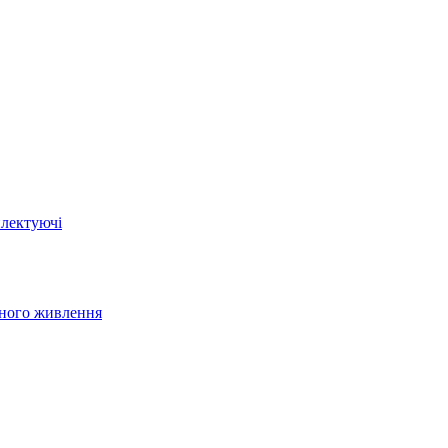
плектуючі
йного живлення