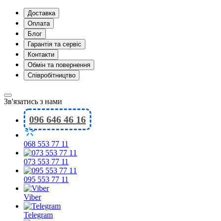
Доставка
Оплата
Блог
Гарантія та сервіс
Контакти
Обмін та повернення
Співробітництво
Зв'язатись з нами
096 646 46 16
068 553 77 11
073 553 77 11
095 553 77 11
Viber
Telegram