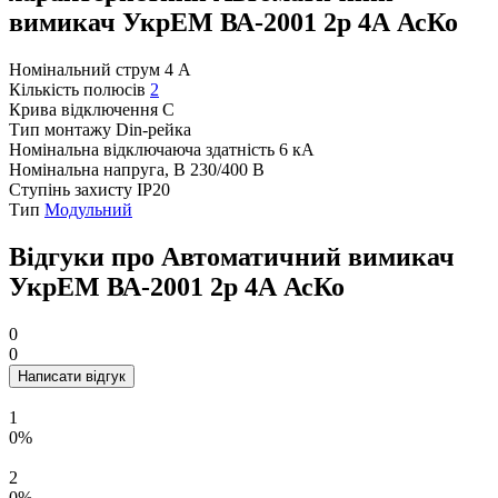
вимикач УкрЕМ ВА-2001 2р 4А АсКо
Номінальний струм
4 А
Кількість полюсів
2
Крива відключення
C
Тип монтажу
Din-рейка
Номінальна відключаюча здатність
6 кА
Номінальна напруга, В
230/400 В
Ступінь захисту
IP20
Тип
Модульний
Відгуки про Автоматичний вимикач
УкрЕМ ВА-2001 2р 4А АсКо
0
0
Написати відгук
1
0%
2
0%