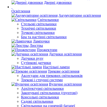
Дверні дзвоники
Освітлення
Акумуляторне освітлення
Світильники
Стельові світильники
Технічні світильники
Точкові світильники
Бра та настінні світильники
Лампочки
Люстры
Прожектори
Датчики освітлення
Датчики руху
Сутінкові датчики
Настільні лампи
Трекове освітлення
Аксесуари для трекових світильників
Трекові і струнні системи
Вуличне освітлення
Архітектурні світильники
Закопувані світильники (ґрунтові)
Консольні світильники
Садові світильники
Світильники на сонячній батареї