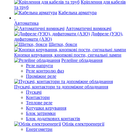
Кріплення для кабелів
та труб
Кабельна арматура
Автоматика
Автоматичні вимикачі
Дифреле (УЗО),
дифатомати (АЗО)
Щитки, бокси
Кнопки керування, кнопкові пости, сигнальні лампи
Релейне обладнання
Реле напруги
Реле контролю фаз
Проміжне реле
Пускачі, контактори та допоміжне обладнання
Пускачі
Контактори
Теплове реле
Котушки керування
Блок затримки
Блок додаткових контактів
Облік електроенергії
Енергометри