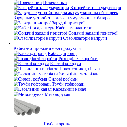
Повербанки
Батарейки та акумулятори
Зарядные устройства для аккумуляторных батареек
Зарядні пристрої
Кабелі та адаптери
Сонячні зарядні пристрої
Стабілізатори напруги
Кабельно-провідникова продукція
Кабель, провід
Розподільчі коробки
Клемні колодки
Наконечники, гільзи
Ізоляційні матеріали
Силові роз'єми
Труби гофровані
Кабельний канал
Металорукав
Труба жорстка