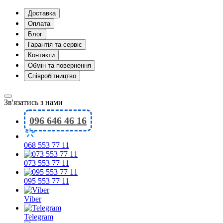
Доставка
Оплата
Блог
Гарантія та сервіс
Контакти
Обмін та повернення
Співробітництво
Зв'язатись з нами
096 646 46 16
068 553 77 11
073 553 77 11
095 553 77 11
Viber
Telegram