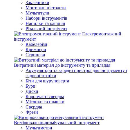
Заклепники
Монтажні пістолети
Мультитули
Набори інструментів
Напилки та рашпілі
Різальний інстрімент
Електромонтажний
інструмент
Кабелерізи
Кримпери
Стрипери
Витратний матеріал до інструменту та приладдя
Акумулятори та зарядні пристрої для інструменту і
садової техніки
Біти для шуруповерта
Бури
Диски
Корончасті свердла
Мітчики та плашки
Свердла
Фрези
Вимірювально-розмічувальний інструмент
Мультиметри