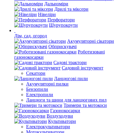
Дальноміри
Дрилі та міксери
Нівеліри
Перфоратори
Шурупокрути
Дім, сад, огород
Акумуляторні сікатори
Обприскувачі
Роботизовані
газонокосарки
Садові трактори
Садовий інструмент
Секатори
Ланцюгові пили
Акумуляторні пилки
Бензопили
Електропили
Ланцюги та шини для ланцюгових пил
Тримери та мотокоси
Газонокосарки
Воздуходуви
Культиватори
Електрокультиватори
Мотокультиватори