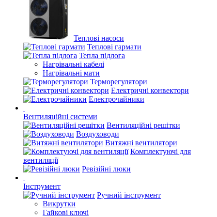
Теплові насоси
Теплові гармати
Тепла підлога
Нагрівальні кабелі
Нагрівальні мати
Терморегулятори
Електричні конвектори
Електрочайники
Вентиляційні системи
Вентиляційні решітки
Воздуховоди
Витяжні вентилятори
Комплектуючі для
вентиляції
Ревізійні люки
Інструмент
Ручний інструмент
Викрутки
Гайкові ключі