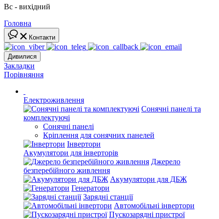
Вс - вихідний
Головна
Контакти
Дивилися
Закладки
Порівняння
Електроживлення
Сонячні панелі та
комплектуючі
Сонячні панелі
Кріплення для сонячних панелей
Інвертори
Акумулятори для інверторів
Джерело
безперебійного живлення
Акумулятори для ДБЖ
Генератори
Зарядні станції
Автомобільні інвертори
Пускозарядні пристрої