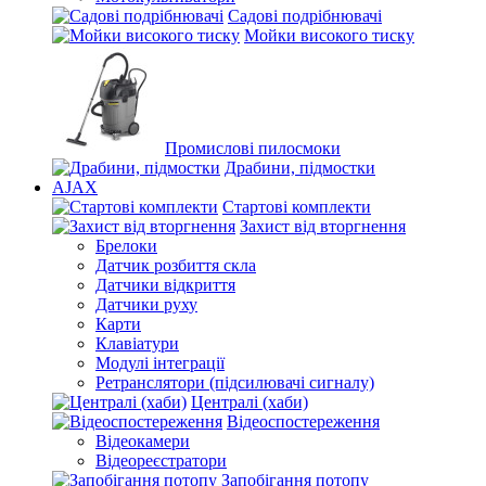
Садові подрібнювачі
Мойки високого тиску
Промислові пилосмоки
Драбини, підмостки
AJAX
Стартові комплекти
Захист від вторгнення
Брелоки
Датчик розбиття скла
Датчики відкриття
Датчики руху
Карти
Клавіатури
Модулі інтеграції
Ретранслятори (підсилювачі сигналу)
Централі (хаби)
Відеоспостереження
Відеокамери
Відеореєстратори
Запобігання потопу