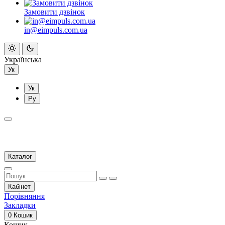
Замовити дзвінок
in@eimpuls.com.ua
Українська
Ук
Ук
Ру
Каталог
Кабінет
Порівняння
Закладки
0
Кошик
Кошик