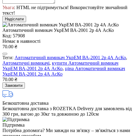
Увага
: HTML не підтримується! Використовуйте звичайний
текст!
Надіслати
Автоматичний вимикач УкрЕМ ВА-2001 2р 4А АсКо
Код: 57908
Немає в наявності
70.00 ₴
Теги:
Автоматичний вимикач УкрЕМ ВА-2001 2р 4А АсКо
,
Автоматичні вимикачі
,
купити Автоматичний вимикач
УкрЕМ ВА-2001 2р 4А АсКо
,
ціна Автоматичний вимикач
УкрЕМ ВА-2001 2р 4А АсКо
70.00 ₴
Замовити
Безкоштовна доставка
Безкоштовна доставка з ROZETKA Delivery для замовлень від
300 грн, вагою до 30кг та довжиною до 120см
Підтримка
Потрібна допомога? Ми завжди на зв'язку – зв'яжіться з нами
зручним способом.