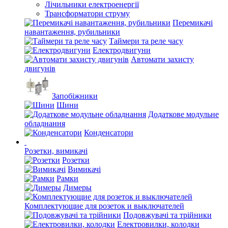
Лічильники електроенергії
Трансформатори струму
Перемикачі
навантаження, рубильники
Таймери та реле часу
Електродвигуни
Автомати захисту
двигунів
Запобіжники
Шини
Додаткове модульне
обладнання
Конденсатори
Розетки, вимикачі
Розетки
Вимикачі
Рамки
Димеры
Комплектующие для розеток и выключателей
Подовжувачі та трійники
Електровилки, колодки