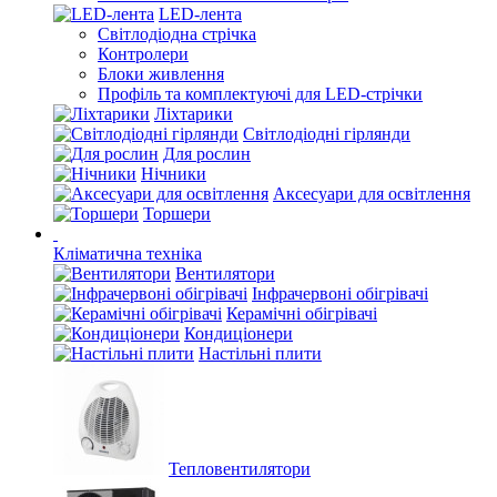
LED-лента
Світлодіодна стрічка
Контролери
Блоки живлення
Профіль та комплектуючі для LED-стрічки
Ліхтарики
Світлодіодні гірлянди
Для рослин
Нічники
Аксесуари для освітлення
Торшери
Кліматична техніка
Вентилятори
Інфрачервоні обігрівачі
Керамічні обігрівачі
Кондиціонери
Настільні плити
Тепловентилятори