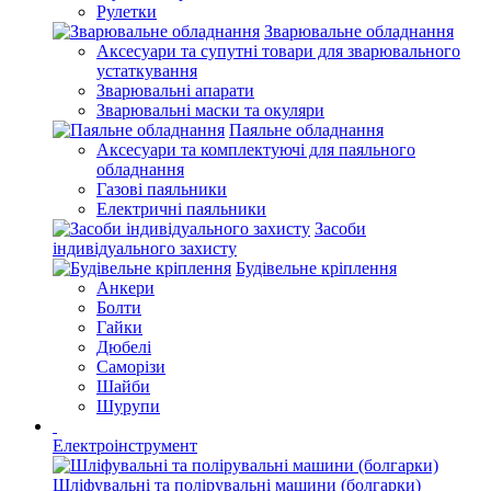
Рулетки
Зварювальне обладнання
Аксесуари та супутні товари для зварювального
устаткування
Зварювальні апарати
Зварювальні маски та окуляри
Паяльне обладнання
Аксесуари та комплектуючі для паяльного
обладнання
Газові паяльники
Електричні паяльники
Засоби
індивідуального захисту
Будівельне кріплення
Анкери
Болти
Гайки
Дюбелі
Саморізи
Шайби
Шурупи
Електроінструмент
Шліфувальні та полірувальні машини (болгарки)