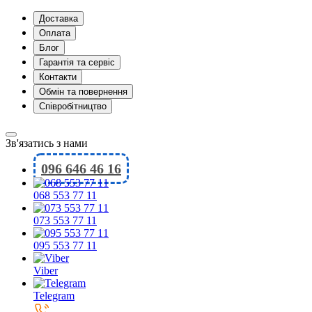
Доставка
Оплата
Блог
Гарантія та сервіс
Контакти
Обмін та повернення
Співробітництво
Зв'язатись з нами
096 646 46 16
068 553 77 11
073 553 77 11
095 553 77 11
Viber
Telegram