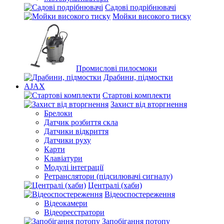
Садові подрібнювачі
Мойки високого тиску
Промислові пилосмоки
Драбини, підмостки
AJAX
Стартові комплекти
Захист від вторгнення
Брелоки
Датчик розбиття скла
Датчики відкриття
Датчики руху
Карти
Клавіатури
Модулі інтеграції
Ретранслятори (підсилювачі сигналу)
Централі (хаби)
Відеоспостереження
Відеокамери
Відеореєстратори
Запобігання потопу