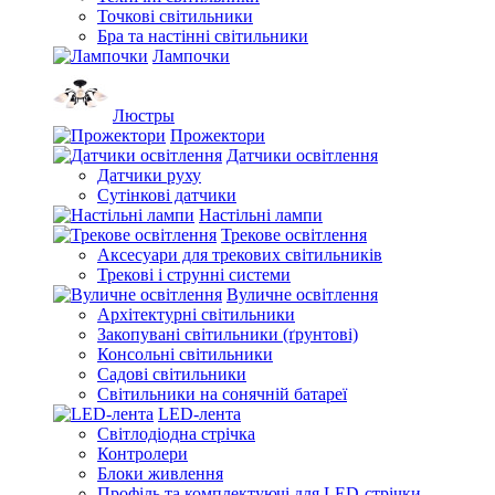
Точкові світильники
Бра та настінні світильники
Лампочки
Люстры
Прожектори
Датчики освітлення
Датчики руху
Сутінкові датчики
Настільні лампи
Трекове освітлення
Аксесуари для трекових світильників
Трекові і струнні системи
Вуличне освітлення
Архітектурні світильники
Закопувані світильники (ґрунтові)
Консольні світильники
Садові світильники
Світильники на сонячній батареї
LED-лента
Світлодіодна стрічка
Контролери
Блоки живлення
Профіль та комплектуючі для LED-стрічки