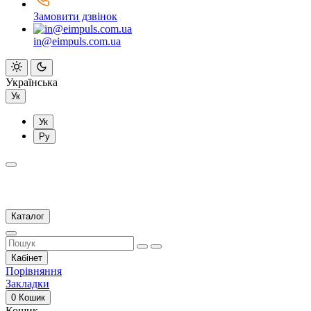
Замовити дзвінок
in@eimpuls.com.ua
Українська
Ук
Ук
Ру
Каталог
Кабінет
Порівняння
Закладки
0
Кошик
Кошик