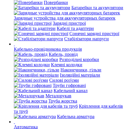
Повербанки
Батарейки та акумулятори
Зарядные устройства для аккумуляторных батареек
Зарядні пристрої
Кабелі та адаптери
Сонячні зарядні пристрої
Стабілізатори напруги
Кабельно-провідникова продукція
Кабель, провід
Розподільчі коробки
Клемні колодки
Наконечники, гільзи
Ізоляційні матеріали
Силові роз'єми
Труби гофровані
Кабельний канал
Металорукав
Труба жорстка
Кріплення для кабелів
та труб
Кабельна арматура
Автоматика