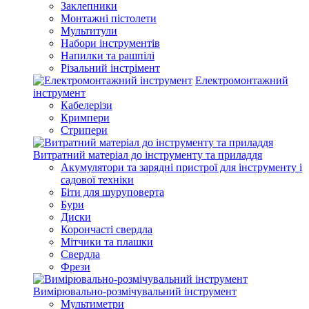
Заклепники
Монтажні пістолети
Мультитули
Набори інструментів
Напилки та рашпілі
Різальний інстрімент
Електромонтажний
інструмент
Кабелерізи
Кримпери
Стрипери
Витратний матеріал до інструменту та приладдя
Акумулятори та зарядні пристрої для інструменту і
садової техніки
Біти для шуруповерта
Бури
Диски
Корончасті свердла
Мітчики та плашки
Свердла
Фрези
Вимірювально-розмічувальний інструмент
Мультиметри