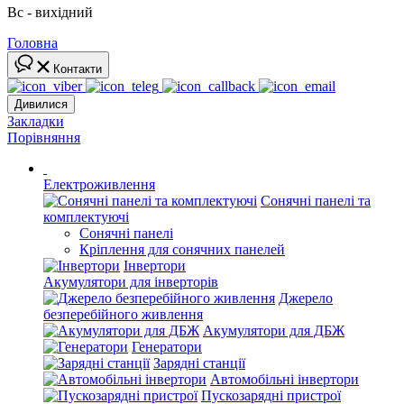
Вс - вихідний
Головна
Контакти
Дивилися
Закладки
Порівняння
Електроживлення
Сонячні панелі та
комплектуючі
Сонячні панелі
Кріплення для сонячних панелей
Інвертори
Акумулятори для інверторів
Джерело
безперебійного живлення
Акумулятори для ДБЖ
Генератори
Зарядні станції
Автомобільні інвертори
Пускозарядні пристрої