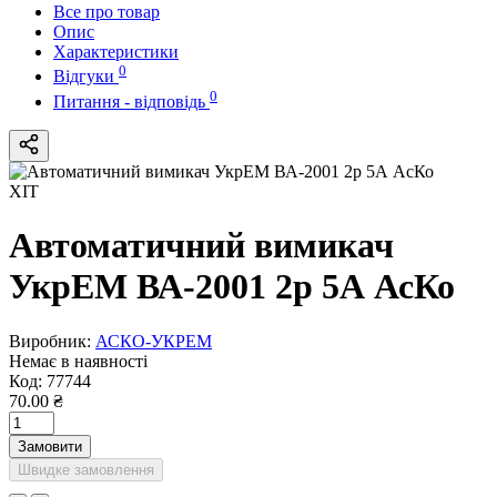
Все про товар
Опис
Характеристики
0
Відгуки
0
Питання - відповідь
ХІТ
Автоматичний вимикач
УкрЕМ ВА-2001 2р 5А АсКо
Виробник:
АСКО-УКРЕМ
Немає в наявності
Код:
77744
70.00 ₴
Замовити
Швидке замовлення