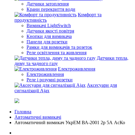
Датчики затоплення
Крани перекриття води
Комфорт та
продуктивність
Вимикачі LightSwitch
Датчики якості повітря
Кнопки для вимикача
Панели для розетки
Рамки для вимикачів та розеток
Реле освітлення та живлення
Датчики тепла,
диму та чадного газу
Електроживлення
Електроживлення
Реле і розумні розетки
Аксесуари для
сигналізації Ajax
Головна
Автоматичні вимикачі
Автоматичний вимикач УкрЕМ ВА-2001 2р 5А АсКо