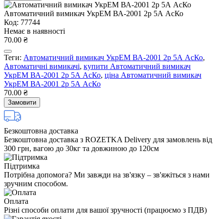
Автоматичний вимикач УкрЕМ ВА-2001 2р 5А АсКо
Код: 77744
Немає в наявності
70.00 ₴
Теги:
Автоматичний вимикач УкрЕМ ВА-2001 2р 5А АсКо
,
Автоматичні вимикачі
,
купити Автоматичний вимикач
УкрЕМ ВА-2001 2р 5А АсКо
,
ціна Автоматичний вимикач
УкрЕМ ВА-2001 2р 5А АсКо
70.00 ₴
Замовити
Безкоштовна доставка
Безкоштовна доставка з ROZETKA Delivery для замовлень від
300 грн, вагою до 30кг та довжиною до 120см
Підтримка
Потрібна допомога? Ми завжди на зв'язку – зв'яжіться з нами
зручним способом.
Оплата
Різні способи оплати для вашої зручності (працюємо з ПДВ)