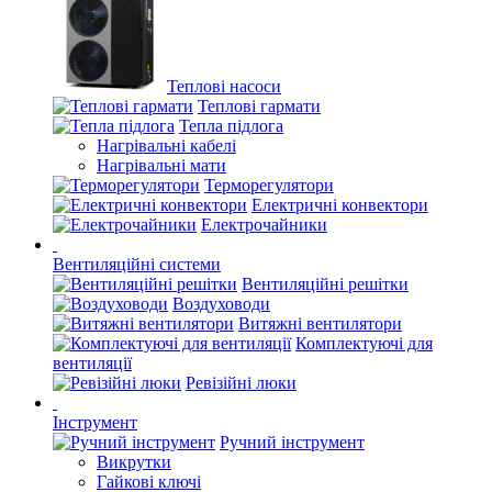
Теплові насоси
Теплові гармати
Тепла підлога
Нагрівальні кабелі
Нагрівальні мати
Терморегулятори
Електричні конвектори
Електрочайники
Вентиляційні системи
Вентиляційні решітки
Воздуховоди
Витяжні вентилятори
Комплектуючі для
вентиляції
Ревізійні люки
Інструмент
Ручний інструмент
Викрутки
Гайкові ключі