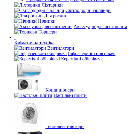
Ліхтарики
Світлодіодні гірлянди
Для рослин
Нічники
Аксесуари для освітлення
Торшери
Кліматична техніка
Вентилятори
Інфрачервоні обігрівачі
Керамічні обігрівачі
Кондиціонери
Настільні плити
Тепловентилятори