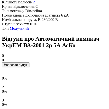
Кількість полюсів
2
Крива відключення
C
Тип монтажу
Din-рейка
Номінальна відключаюча здатність
6 кА
Номінальна напруга, В
230/400 В
Ступінь захисту
IP20
Тип
Модульний
Відгуки про Автоматичний вимикач
УкрЕМ ВА-2001 2р 5А АсКо
0
0
Написати відгук
1
0%
2
0%
3
0%