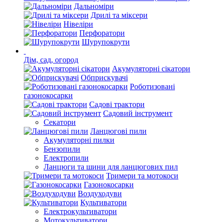
Дальноміри
Дрилі та міксери
Нівеліри
Перфоратори
Шурупокрути
Дім, сад, огород
Акумуляторні сікатори
Обприскувачі
Роботизовані
газонокосарки
Садові трактори
Садовий інструмент
Секатори
Ланцюгові пили
Акумуляторні пилки
Бензопили
Електропили
Ланцюги та шини для ланцюгових пил
Тримери та мотокоси
Газонокосарки
Воздуходуви
Культиватори
Електрокультиватори
Мотокультиватори