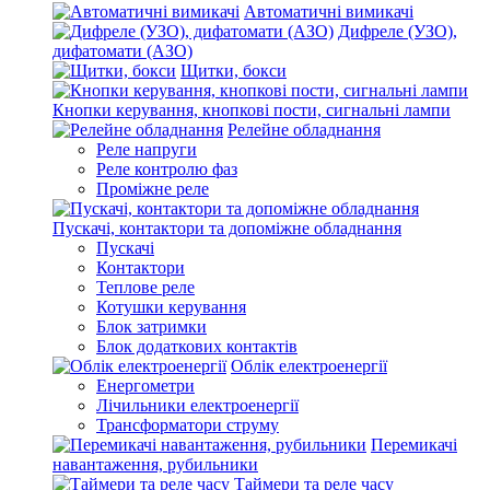
Автоматичні вимикачі
Дифреле (УЗО),
дифатомати (АЗО)
Щитки, бокси
Кнопки керування, кнопкові пости, сигнальні лампи
Релейне обладнання
Реле напруги
Реле контролю фаз
Проміжне реле
Пускачі, контактори та допоміжне обладнання
Пускачі
Контактори
Теплове реле
Котушки керування
Блок затримки
Блок додаткових контактів
Облік електроенергії
Енергометри
Лічильники електроенергії
Трансформатори струму
Перемикачі
навантаження, рубильники
Таймери та реле часу