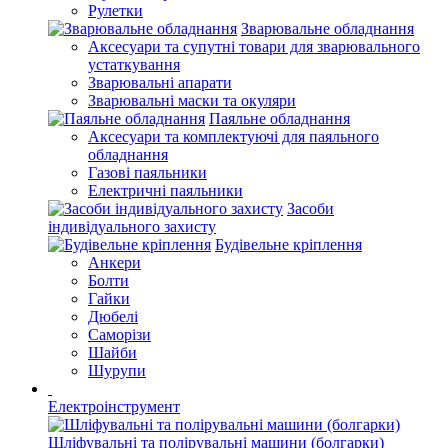
Рулетки
Зварювальне обладнання
Аксесуари та супутні товари для зварювального
устаткування
Зварювальні апарати
Зварювальні маски та окуляри
Паяльне обладнання
Аксесуари та комплектуючі для паяльного
обладнання
Газові паяльники
Електричні паяльники
Засоби
індивідуального захисту
Будівельне кріплення
Анкери
Болти
Гайки
Дюбелі
Саморізи
Шайби
Шурупи
Електроінструмент
Шліфувальні та полірувальні машини (болгарки)