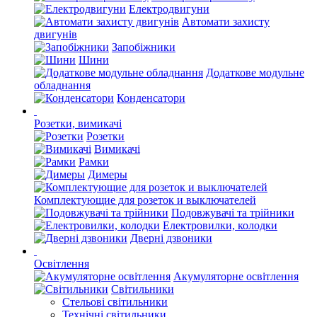
Електродвигуни
Автомати захисту
двигунів
Запобіжники
Шини
Додаткове модульне
обладнання
Конденсатори
Розетки, вимикачі
Розетки
Вимикачі
Рамки
Димеры
Комплектующие для розеток и выключателей
Подовжувачі та трійники
Електровилки, колодки
Дверні дзвоники
Освітлення
Акумуляторне освітлення
Світильники
Стельові світильники
Технічні світильники