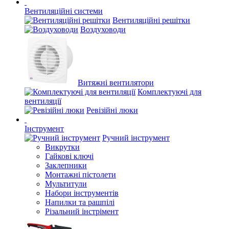
Вентиляційні системи
Вентиляційні решітки
Воздуховоди
Витяжні вентилятори
Комплектуючі для
вентиляції
Ревізійні люки
Інструмент
Ручний інструмент
Викрутки
Гайкові ключі
Заклепники
Монтажні пістолети
Мультитули
Набори інструментів
Напилки та рашпілі
Різальний інстрімент