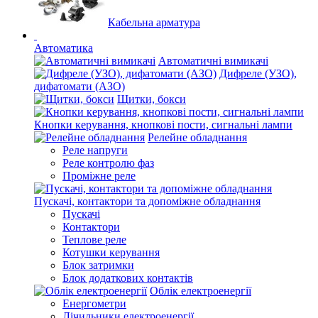
Кабельна арматура
Автоматика
Автоматичні вимикачі
Дифреле (УЗО),
дифатомати (АЗО)
Щитки, бокси
Кнопки керування, кнопкові пости, сигнальні лампи
Релейне обладнання
Реле напруги
Реле контролю фаз
Проміжне реле
Пускачі, контактори та допоміжне обладнання
Пускачі
Контактори
Теплове реле
Котушки керування
Блок затримки
Блок додаткових контактів
Облік електроенергії
Енергометри
Лічильники електроенергії