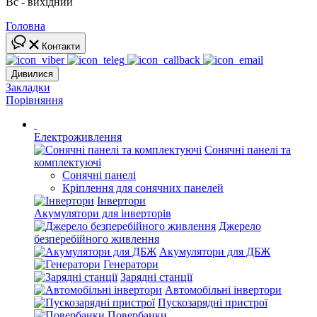
Вс - вихідний
Головна
Контакти
Дивилися
Закладки
Порівняння
Електроживлення
Сонячні панелі та
комплектуючі
Сонячні панелі
Кріплення для сонячних панелей
Інвертори
Акумулятори для інверторів
Джерело
безперебійного живлення
Акумулятори для ДБЖ
Генератори
Зарядні станції
Автомобільні інвертори
Пускозарядні пристрої
Повербанки