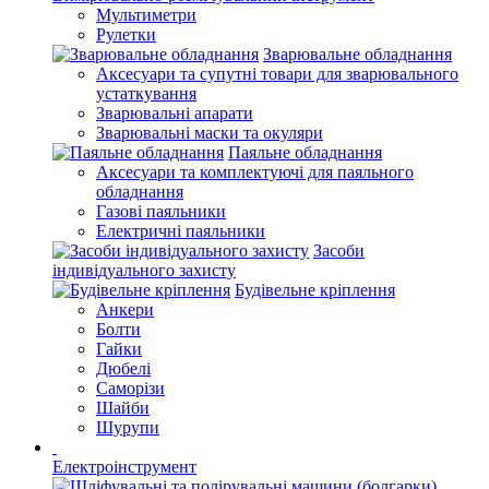
Мультиметри
Рулетки
Зварювальне обладнання
Аксесуари та супутні товари для зварювального
устаткування
Зварювальні апарати
Зварювальні маски та окуляри
Паяльне обладнання
Аксесуари та комплектуючі для паяльного
обладнання
Газові паяльники
Електричні паяльники
Засоби
індивідуального захисту
Будівельне кріплення
Анкери
Болти
Гайки
Дюбелі
Саморізи
Шайби
Шурупи
Електроінструмент