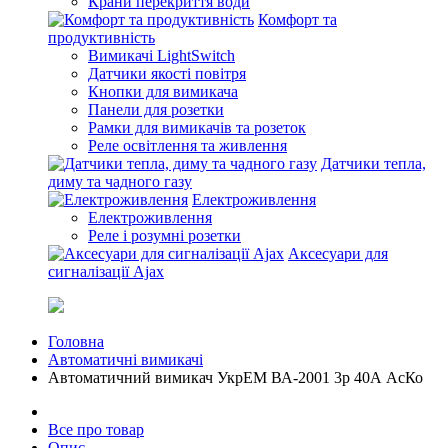
Крани перекриття води
Комфорт та
продуктивність
Вимикачі LightSwitch
Датчики якості повітря
Кнопки для вимикача
Панели для розетки
Рамки для вимикачів та розеток
Реле освітлення та живлення
Датчики тепла,
диму та чадного газу
Електроживлення
Електроживлення
Реле і розумні розетки
Аксесуари для
сигналізації Ajax
Головна
Автоматичні вимикачі
Автоматичний вимикач УкрЕМ ВА-2001 3р 40А АсКо
Все про товар
Опис