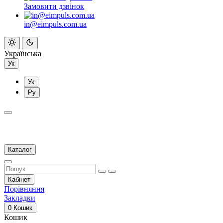
Замовити дзвінок
in@eimpuls.com.ua
Українська
Ук
Ук
Ру
Каталог
Кабінет
Порівняння
Закладки
0
Кошик
Кошик