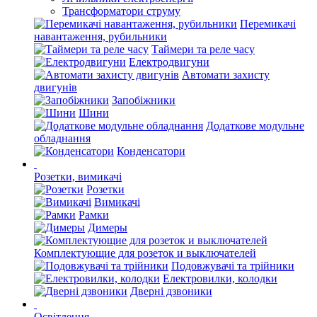
Трансформатори струму
Перемикачі
навантаження, рубильники
Таймери та реле часу
Електродвигуни
Автомати захисту
двигунів
Запобіжники
Шини
Додаткове модульне
обладнання
Конденсатори
Розетки, вимикачі
Розетки
Вимикачі
Рамки
Димеры
Комплектующие для розеток и выключателей
Подовжувачі та трійники
Електровилки, колодки
Дверні дзвоники
Освітлення