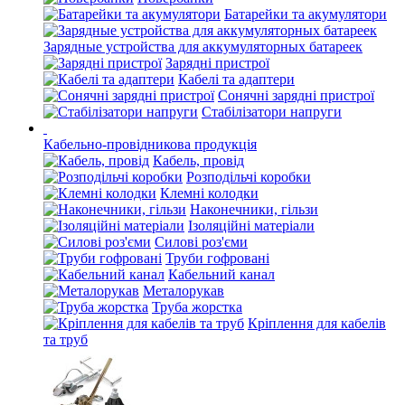
Батарейки та акумулятори
Зарядные устройства для аккумуляторных батареек
Зарядні пристрої
Кабелі та адаптери
Сонячні зарядні пристрої
Стабілізатори напруги
Кабельно-провідникова продукція
Кабель, провід
Розподільчі коробки
Клемні колодки
Наконечники, гільзи
Ізоляційні матеріали
Силові роз'єми
Труби гофровані
Кабельний канал
Металорукав
Труба жорстка
Кріплення для кабелів
та труб