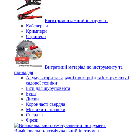
Електромонтажний інструмент
Кабелерізи
Кримпери
Стрипери
Витратний матеріал до інструменту та
приладдя
Акумулятори та зарядні пристрої для інструменту і
садової техніки
Біти для шуруповерта
Бури
Диски
Корончасті свердла
Мітчики та плашки
Свердла
Фрези
Вимірювально-розмічувальний інструмент