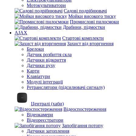
Мотокультиватори
Садові подрібнювачі
Мойки високого тиску
Промислові пилосмоки
Драбини, підмостки
AJAX
Стартові комплекти
Захист від вторгнення
Брелоки
Датчик розбиття скла
Датчики відкриття
Датчики руху
Карти
Клавіатури
Модулі інтеграції
Ретранслятори (підсилювачі сигналу)
Централі (хаби)
Відеоспостереження
Відеокамери
Відеореєстратори
Запобігання потопу
Датчики затоплення