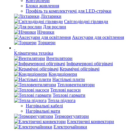
Контролери
Блоки живлення
Профіль та комплектуючі для LED-стрічки
Ліхтарики
Світлодіодні гірлянди
Для рослин
Нічники
Аксесуари для освітлення
Торшери
Кліматична техніка
Вентилятори
Інфрачервоні обігрівачі
Керамічні обігрівачі
Кондиціонери
Настільні плити
Тепловентилятори
Теплові насоси
Теплові гармати
Тепла підлога
Нагрівальні кабелі
Нагрівальні мати
Терморегулятори
Електричні конвектори
Електрочайники