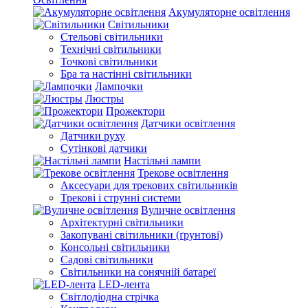
Акумуляторне освітлення
Світильники
Стельові світильники
Технічні світильники
Точкові світильники
Бра та настінні світильники
Лампочки
Люстры
Прожектори
Датчики освітлення
Датчики руху
Сутінкові датчики
Настільні лампи
Трекове освітлення
Аксесуари для трекових світильників
Трекові і струнні системи
Вуличне освітлення
Архітектурні світильники
Закопувані світильники (ґрунтові)
Консольні світильники
Садові світильники
Світильники на сонячній батареї
LED-лента
Світлодіодна стрічка