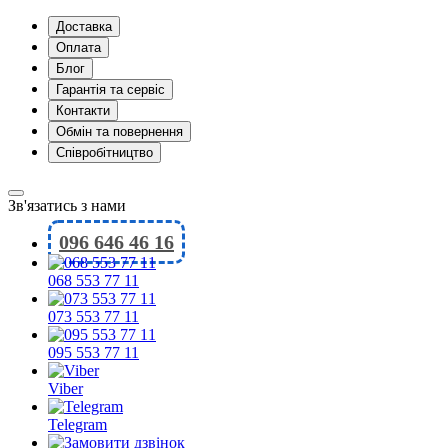
Доставка
Оплата
Блог
Гарантія та сервіс
Контакти
Обмін та повернення
Співробітництво
Зв'язатись з нами
096 646 46 16
068 553 77 11
073 553 77 11
095 553 77 11
Viber
Telegram