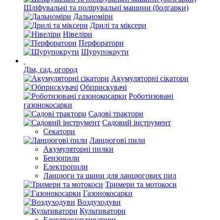
Шліфувальні та полірувальні машини (болгарки)
Дальноміри
Дрилі та міксери
Нівеліри
Перфоратори
Шурупокрути
Дім, сад, огород
Акумуляторні сікатори
Обприскувачі
Роботизовані
газонокосарки
Садові трактори
Садовий інструмент
Секатори
Ланцюгові пили
Акумуляторні пилки
Бензопили
Електропили
Ланцюги та шини для ланцюгових пил
Тримери та мотокоси
Газонокосарки
Воздуходуви
Культиватори
Електрокультиватори