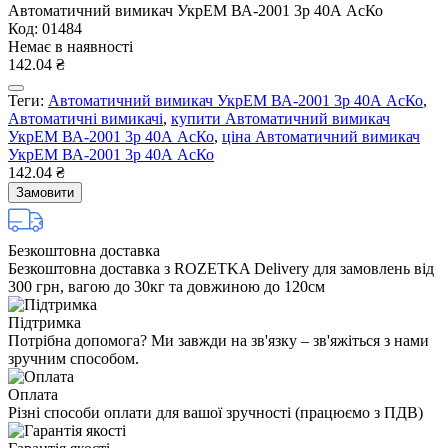
Автоматичний вимикач УкрЕМ ВА-2001 3р 40А АсКо
Код: 01484
Немає в наявності
142.04 ₴
Теги:
Автоматичний вимикач УкрЕМ ВА-2001 3р 40А АсКо
,
Автоматичні вимикачі
,
купити Автоматичний вимикач
УкрЕМ ВА-2001 3р 40А АсКо
,
ціна Автоматичний вимикач
УкрЕМ ВА-2001 3р 40А АсКо
142.04 ₴
Замовити
Безкоштовна доставка
Безкоштовна доставка з ROZETKA Delivery для замовлень від
300 грн, вагою до 30кг та довжиною до 120см
Підтримка
Потрібна допомога? Ми завжди на зв'язку – зв'яжіться з нами
зручним способом.
Оплата
Різні способи оплати для вашої зручності (працюємо з ПДВ)