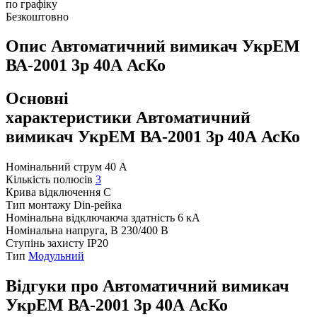
по графіку
Безкоштовно
Опис Автоматичний вимикач УкрЕМ
ВА-2001 3р 40А АсКо
Основні
характеристики Автоматичний
вимикач УкрЕМ ВА-2001 3р 40А АсКо
Номінальний струм
40 А
Кількість полюсів
3
Крива відключення
C
Тип монтажу
Din-рейка
Номінальна відключаюча здатність
6 кА
Номінальна напруга, В
230/400 В
Ступінь захисту
IP20
Тип
Модульний
Відгуки про Автоматичний вимикач
УкрЕМ ВА-2001 3р 40А АсКо