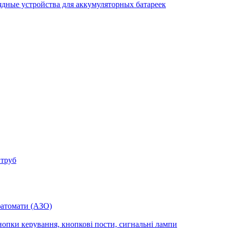
ядные устройства для аккумуляторных батареек
 труб
фатомати (АЗО)
опки керування, кнопкові пости, сигнальні лампи