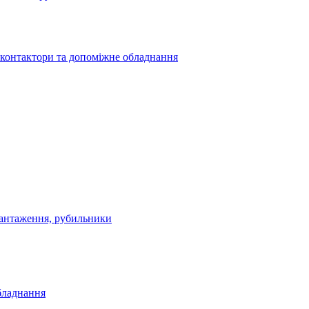
 контактори та допоміжне обладнання
антаження, рубильники
бладнання