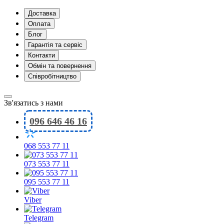
Доставка
Оплата
Блог
Гарантія та сервіс
Контакти
Обмін та повернення
Співробітництво
Зв'язатись з нами
096 646 46 16
068 553 77 11
073 553 77 11
095 553 77 11
Viber
Telegram