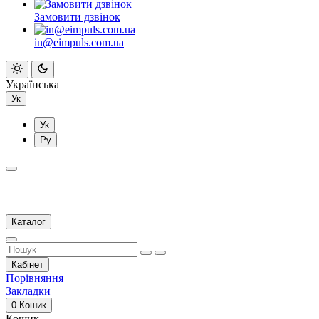
Замовити дзвінок
in@eimpuls.com.ua
Українська
Ук
Ук
Ру
Каталог
Кабінет
Порівняння
Закладки
0
Кошик
Кошик