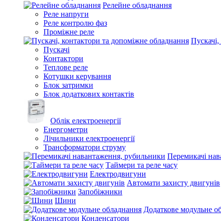
Релейне обладнання
Реле напруги
Реле контролю фаз
Проміжне реле
Пускачі,
Пускачі
Контактори
Теплове реле
Котушки керування
Блок затримки
Блок додаткових контактів
Облік електроенергії
Енергометри
Лічильники електроенергії
Трансформатори струму
Перемикачі нав
Таймери та реле часу
Електродвигуни
Автомати захисту двигунів
Запобіжники
Шини
Додаткове модульне о
Конденсатори