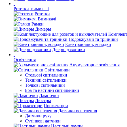
Розетки, вимикачі
Розетки
Вимикачі
Рамки
Димеры
Комплект
Подовжувачі та трійники
Електровилки, колодки
Дверні дзвоники
Освітлення
Акумуляторне освітлення
Світильники
Стельові світильники
Технічні світильники
Точкові світильники
Бра та настінні світильники
Лампочки
Люстры
Прожектори
Датчики освітлення
Датчики руху
Сутінкові датчики
Настільні лампи