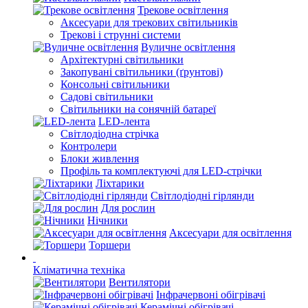
Трекове освітлення
Аксесуари для трекових світильників
Трекові і струнні системи
Вуличне освітлення
Архітектурні світильники
Закопувані світильники (ґрунтові)
Консольні світильники
Садові світильники
Світильники на сонячній батареї
LED-лента
Світлодіодна стрічка
Контролери
Блоки живлення
Профіль та комплектуючі для LED-стрічки
Ліхтарики
Світлодіодні гірлянди
Для рослин
Нічники
Аксесуари для освітлення
Торшери
Кліматична техніка
Вентилятори
Інфрачервоні обігрівачі
Керамічні обігрівачі