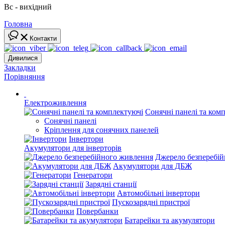
Вс - вихідний
Головна
Контакти
Дивилися
Закладки
Порівняння
Електроживлення
Сонячні панелі та ком
Сонячні панелі
Кріплення для сонячних панелей
Інвертори
Акумулятори для інверторів
Джерело безперебі
Акумулятори для ДБЖ
Генератори
Зарядні станції
Автомобільні інвертори
Пускозарядні пристрої
Повербанки
Батарейки та акумулятори