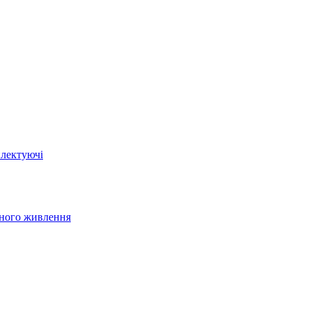
плектуючі
йного живлення