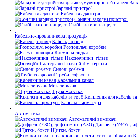
Зар
Зарядні пристрої
Кабелі та адаптери
Сонячні зарядні пристрої
Стабілізатори напруги
Кабельно-провідникова продукція
Кабель, провід
Розподільчі коробки
Клемні колодки
Наконечники, гільзи
Ізоляційні матеріали
Силові роз'єми
Труби гофровані
Кабельний канал
Металорукав
Труба жорстка
Кріплення для кабелів та
Кабельна арматура
Автоматика
Автоматичні вимикачі
Дифреле (УЗО), ди
Щитки, бокси
Кн