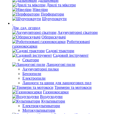
Дальноміри
Дрилі та міксери
Нівеліри
Перфоратори
Шурупокрути
Дім, сад, огород
Акумуляторні сікатори
Обприскувачі
Роботизовані
газонокосарки
Садові трактори
Садовий інструмент
Секатори
Ланцюгові пили
Акумуляторні пилки
Бензопили
Електропили
Ланцюги та шини для ланцюгових пил
Тримери та мотокоси
Газонокосарки
Воздуходуви
Культиватори
Електрокультиватори
Мотокультиватори