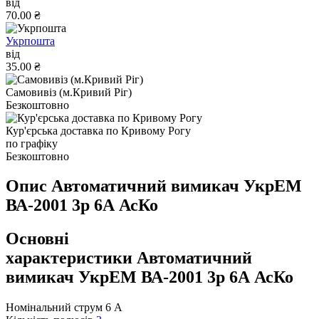
від
70.00 ₴
Укрпошта
від
35.00 ₴
Самовивіз (м.Кривий Ріг)
Безкоштовно
Кур'єрська доставка по Кривому Рогу
по графіку
Безкоштовно
Опис Автоматичний вимикач УкрЕМ
ВА-2001 3р 6А АсКо
Основні
характеристики Автоматичний
вимикач УкрЕМ ВА-2001 3р 6А АсКо
Номінальний струм
6 А