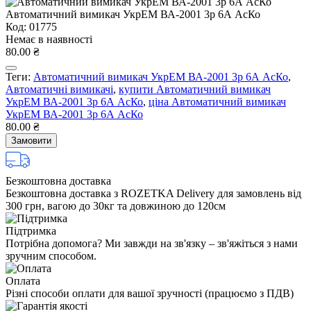
Автоматичний вимикач УкрЕМ ВА-2001 3р 6А АсКо
Код: 01775
Немає в наявності
80.00 ₴
Теги:
Автоматичний вимикач УкрЕМ ВА-2001 3р 6А АсКо
,
Автоматичні вимикачі
,
купити Автоматичний вимикач
УкрЕМ ВА-2001 3р 6А АсКо
,
ціна Автоматичний вимикач
УкрЕМ ВА-2001 3р 6А АсКо
80.00 ₴
Замовити
Безкоштовна доставка
Безкоштовна доставка з ROZETKA Delivery для замовлень від
300 грн, вагою до 30кг та довжиною до 120см
Підтримка
Потрібна допомога? Ми завжди на зв'язку – зв'яжіться з нами
зручним способом.
Оплата
Різні способи оплати для вашої зручності (працюємо з ПДВ)