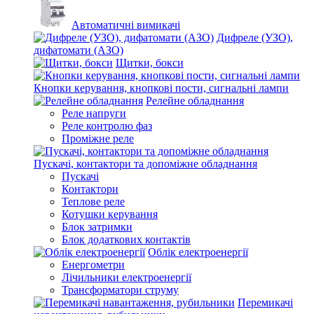
Автоматичні вимикачі
Дифреле (УЗО),
дифатомати (АЗО)
Щитки, бокси
Кнопки керування, кнопкові пости, сигнальні лампи
Релейне обладнання
Реле напруги
Реле контролю фаз
Проміжне реле
Пускачі, контактори та допоміжне обладнання
Пускачі
Контактори
Теплове реле
Котушки керування
Блок затримки
Блок додаткових контактів
Облік електроенергії
Енергометри
Лічильники електроенергії
Трансформатори струму
Перемикачі