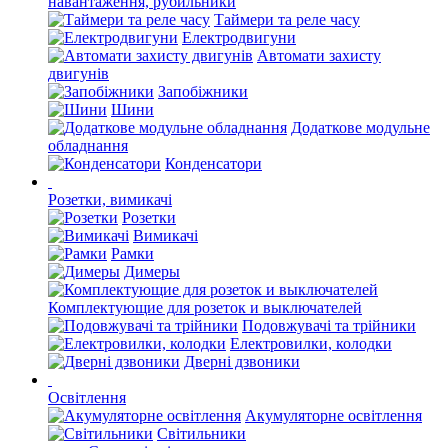
навантаження, рубильники
Таймери та реле часу
Електродвигуни
Автомати захисту
двигунів
Запобіжники
Шини
Додаткове модульне
обладнання
Конденсатори
Розетки, вимикачі
Розетки
Вимикачі
Рамки
Димеры
Комплектующие для розеток и выключателей
Подовжувачі та трійники
Електровилки, колодки
Дверні дзвоники
Освітлення
Акумуляторне освітлення
Світильники