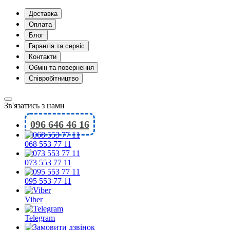
Доставка
Оплата
Блог
Гарантія та сервіс
Контакти
Обмін та повернення
Співробітництво
Зв'язатись з нами
096 646 46 16
068 553 77 11
073 553 77 11
095 553 77 11
Viber
Telegram