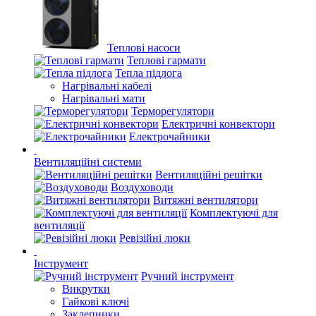
Теплові насоси
Теплові гармати
Тепла підлога
Нагрівальні кабелі
Нагрівальні мати
Терморегулятори
Електричні конвектори
Електрочайники
Вентиляційні системи
Вентиляційні решітки
Воздуховоди
Витяжні вентилятори
Комплектуючі для
вентиляції
Ревізійні люки
Інструмент
Ручний інструмент
Викрутки
Гайкові ключі
Заклепники