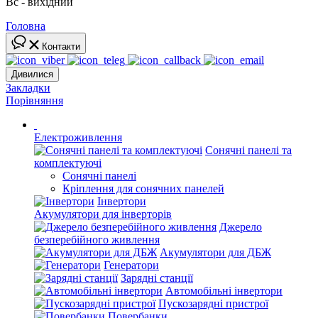
Вс - вихідний
Головна
Контакти
Дивилися
Закладки
Порівняння
Електроживлення
Сонячні панелі та
комплектуючі
Сонячні панелі
Кріплення для сонячних панелей
Інвертори
Акумулятори для інверторів
Джерело
безперебійного живлення
Акумулятори для ДБЖ
Генератори
Зарядні станції
Автомобільні інвертори
Пускозарядні пристрої
Повербанки