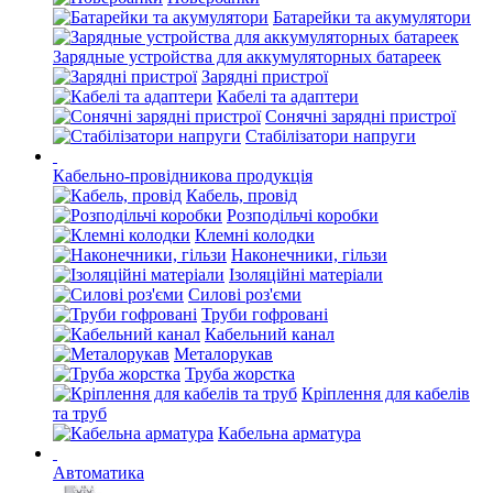
Батарейки та акумулятори
Зарядные устройства для аккумуляторных батареек
Зарядні пристрої
Кабелі та адаптери
Сонячні зарядні пристрої
Стабілізатори напруги
Кабельно-провідникова продукція
Кабель, провід
Розподільчі коробки
Клемні колодки
Наконечники, гільзи
Ізоляційні матеріали
Силові роз'єми
Труби гофровані
Кабельний канал
Металорукав
Труба жорстка
Кріплення для кабелів
та труб
Кабельна арматура
Автоматика