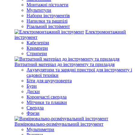
Монтажні пістолети
Мультитули
Набори інструментів
Напилки та рашпілі
Різальний інстрімент
Електромонтажний
інструмент
Кабелерізи
Кримпери
Стрипери
Витратний матеріал до інструменту та приладдя
Акумулятори та зарядні пристрої для інструменту і
садової техніки
Біти для шуруповерта
Бури
Диски
Корончасті свердла
Мітчики та плашки
Свердла
Фрези
Вимірювально-розмічувальний інструмент
Мультиметри
Рулетки