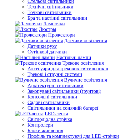
Стельові світильники
Технічні світильники
Точкові світильники
Бра та настінні світильники
Лампочки
Люстры
Прожектори
Датчики освітлення
Датчики руху
Сутінкові датчики
Настільні лампи
Трекове освітлення
Аксесуари для трекових світильників
Трекові і струнні системи
Вуличне освітлення
Архітектурні світильники
Закопувані світильники (ґрунтові)
Консольні світильники
Садові світильники
Світильники на сонячній батареї
LED-лента
Світлодіодна стрічка
Контролери
Блоки живлення
Профіль та комплектуючі для LED-стрічки