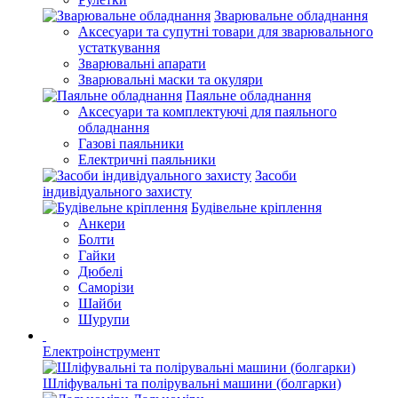
Зварювальне обладнання
Аксесуари та супутні товари для зварювального
устаткування
Зварювальні апарати
Зварювальні маски та окуляри
Паяльне обладнання
Аксесуари та комплектуючі для паяльного
обладнання
Газові паяльники
Електричні паяльники
Засоби
індивідуального захисту
Будівельне кріплення
Анкери
Болти
Гайки
Дюбелі
Саморізи
Шайби
Шурупи
Електроінструмент
Шліфувальні та полірувальні машини (болгарки)