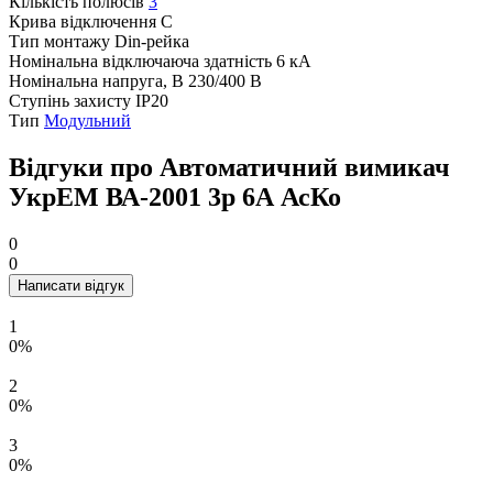
Кількість полюсів
3
Крива відключення
C
Тип монтажу
Din-рейка
Номінальна відключаюча здатність
6 кА
Номінальна напруга, В
230/400 В
Ступінь захисту
IP20
Тип
Модульний
Відгуки про Автоматичний вимикач
УкрЕМ ВА-2001 3р 6А АсКо
0
0
Написати відгук
1
0%
2
0%
3
0%