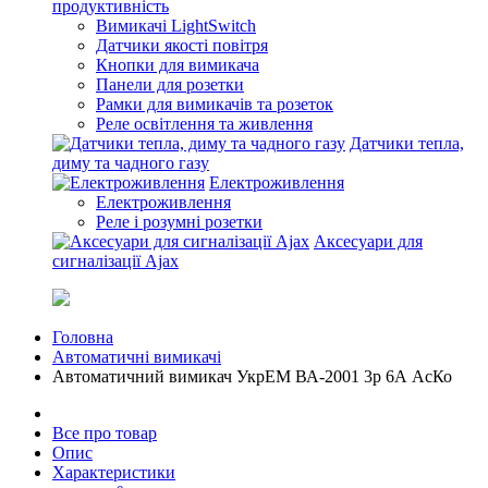
продуктивність
Вимикачі LightSwitch
Датчики якості повітря
Кнопки для вимикача
Панели для розетки
Рамки для вимикачів та розеток
Реле освітлення та живлення
Датчики тепла,
диму та чадного газу
Електроживлення
Електроживлення
Реле і розумні розетки
Аксесуари для
сигналізації Ajax
Головна
Автоматичні вимикачі
Автоматичний вимикач УкрЕМ ВА-2001 3р 6А АсКо
Все про товар
Опис
Характеристики