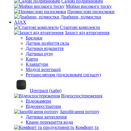
Садові подрібнювачі
Мойки високого тиску
Промислові пилосмоки
Драбини, підмостки
AJAX
Стартові комплекти
Захист від вторгнення
Брелоки
Датчик розбиття скла
Датчики відкриття
Датчики руху
Карти
Клавіатури
Модулі інтеграції
Ретранслятори (підсилювачі сигналу)
Централі (хаби)
Відеоспостереження
Відеокамери
Відеореєстратори
Запобігання потопу
Датчики затоплення
Крани перекриття води
Комфорт та