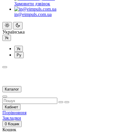
Замовити дзвінок
in@eimpuls.com.ua
Українська
Ук
Ук
Ру
Каталог
Кабінет
Порівняння
Закладки
0
Кошик
Кошик