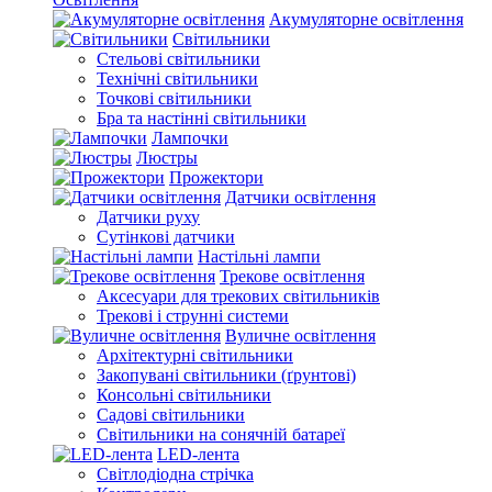
Акумуляторне освітлення
Світильники
Стельові світильники
Технічні світильники
Точкові світильники
Бра та настінні світильники
Лампочки
Люстры
Прожектори
Датчики освітлення
Датчики руху
Сутінкові датчики
Настільні лампи
Трекове освітлення
Аксесуари для трекових світильників
Трекові і струнні системи
Вуличне освітлення
Архітектурні світильники
Закопувані світильники (ґрунтові)
Консольні світильники
Садові світильники
Світильники на сонячній батареї
LED-лента
Світлодіодна стрічка