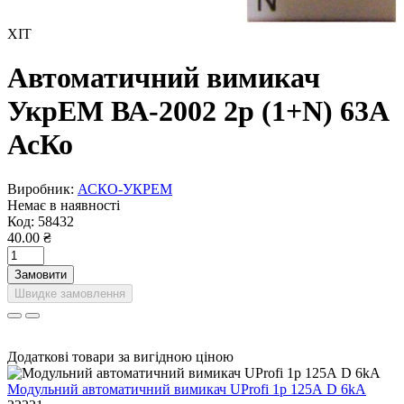
ХІТ
Автоматичний вимикач
УкрЕМ ВА-2002 2р (1+N) 63А
АсКо
Виробник:
АСКО-УКРЕМ
Немає в наявності
Код:
58432
40.00 ₴
Замовити
Швидке замовлення
Додаткові товари за вигідною ціною
Модульний автоматичний вимикач UProfi 1р 125А D 6kА