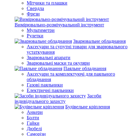
Мітчики та плашки
Свердла
Фрези
Вимірювально-розмічувальний інструмент
Мультиметри
Рулетки
Зварювальне обладнання
Аксесуари та супутні товари для зварювального
устаткування
Зварювальні апарати
Зварювальні маски та окуляри
Паяльне обладнання
Аксесуари та комплектуючі для паяльного
обладнання
Газові паяльники
Електричні паяльники
Засоби
індивідуального захисту
Будівельне кріплення
Анкери
Болти
Гайки
Дюбелі
Саморізи