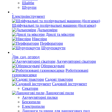
Шайби
Шурупи
Електроінструмент
Шліфувальні та полірувальні машини (болгарки)
Дальноміри
Дрилі та міксери
Нівеліри
Перфоратори
Шурупокрути
Дім, сад, огород
Акумуляторні сікатори
Обприскувачі
Роботизовані
газонокосарки
Садові трактори
Садовий інструмент
Секатори
Ланцюгові пили
Акумуляторні пилки
Бензопили
Електропили
Ланцюги та шини для ланцюгових пил