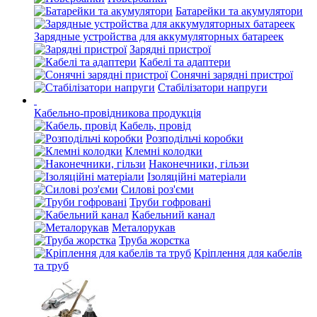
Батарейки та акумулятори
Зарядные устройства для аккумуляторных батареек
Зарядні пристрої
Кабелі та адаптери
Сонячні зарядні пристрої
Стабілізатори напруги
Кабельно-провідникова продукція
Кабель, провід
Розподільчі коробки
Клемні колодки
Наконечники, гільзи
Ізоляційні матеріали
Силові роз'єми
Труби гофровані
Кабельний канал
Металорукав
Труба жорстка
Кріплення для кабелів
та труб