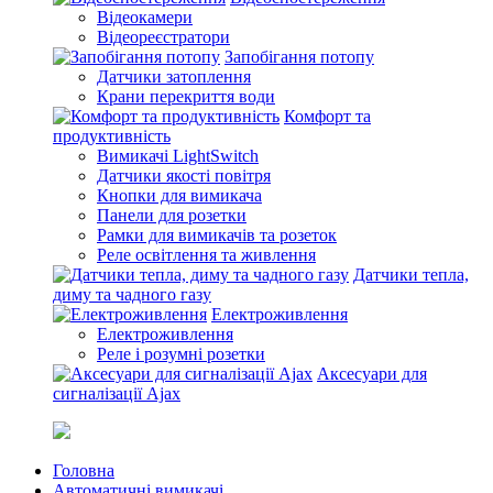
Відеокамери
Відеореєстратори
Запобігання потопу
Датчики затоплення
Крани перекриття води
Комфорт та
продуктивність
Вимикачі LightSwitch
Датчики якості повітря
Кнопки для вимикача
Панели для розетки
Рамки для вимикачів та розеток
Реле освітлення та живлення
Датчики тепла,
диму та чадного газу
Електроживлення
Електроживлення
Реле і розумні розетки
Аксесуари для
сигналізації Ajax
Головна
Автоматичні вимикачі