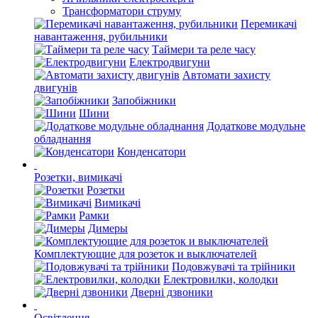
Трансформатори струму
Перемикачі
навантаження, рубильники
Таймери та реле часу
Електродвигуни
Автомати захисту
двигунів
Запобіжники
Шини
Додаткове модульне
обладнання
Конденсатори
Розетки, вимикачі
Розетки
Вимикачі
Рамки
Димеры
Комплектующие для розеток и выключателей
Подовжувачі та трійники
Електровилки, колодки
Дверні дзвоники
Освітлення