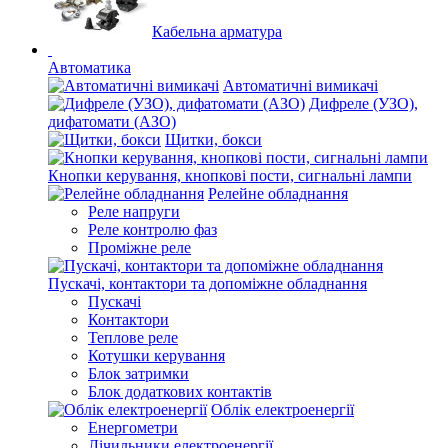
Кабельна арматура
Автоматика
Автоматичні вимикачі
Дифреле (УЗО),
дифатомати (АЗО)
Щитки, бокси
Кнопки керування, кнопкові пости, сигнальні лампи
Релейне обладнання
Реле напруги
Реле контролю фаз
Проміжне реле
Пускачі, контактори та допоміжне обладнання
Пускачі
Контактори
Теплове реле
Котушки керування
Блок затримки
Блок додаткових контактів
Облік електроенергії
Енергометри
Лічильники електроенергії