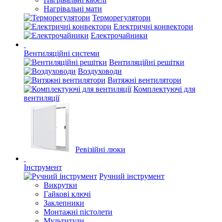
Нагрівальні мати
Терморегулятори
Електричні конвектори
Електрочайники
Вентиляційні системи
Вентиляційні решітки
Воздуховоди
Витяжні вентилятори
Комплектуючі для
вентиляції
Ревізійні люки
Інструмент
Ручний інструмент
Викрутки
Гайкові ключі
Заклепники
Монтажні пістолети
Мультитули