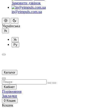
Замовити дзвінок
in@eimpuls.com.ua
Українська
Ук
Ук
Ру
Каталог
Кабінет
Порівняння
Закладки
0
Кошик
Кошик