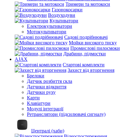
Тримери та мотокоси
Газонокосарки
Воздуходуви
Культиватори
Електрокультиватори
Мотокультиватори
Садові подрібнювачі
Мойки високого тиску
Промислові пилосмоки
Драбини, підмостки
AJAX
Стартові комплекти
Захист від вторгнення
Брелоки
Датчик розбиття скла
Датчики відкриття
Датчики руху
Карти
Клавіатури
Модулі інтеграції
Ретранслятори (підсилювачі сигналу)
Централі (хаби)
Відеоспостереження