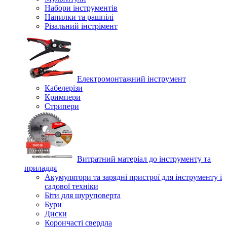
Набори інструментів
Напилки та рашпілі
Різальний інстрімент
Електромонтажний інструмент
Кабелерізи
Кримпери
Стрипери
Витратний матеріал до інструменту та
приладдя
Акумулятори та зарядні пристрої для інструменту і
садової техніки
Біти для шуруповерта
Бури
Диски
Корончасті свердла