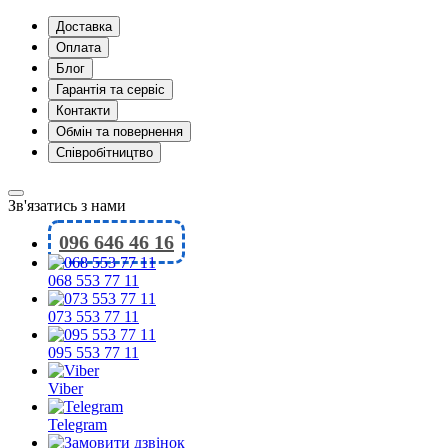
Доставка
Оплата
Блог
Гарантія та сервіс
Контакти
Обмін та повернення
Співробітництво
Зв'язатись з нами
096 646 46 16
068 553 77 11
073 553 77 11
095 553 77 11
Viber
Telegram