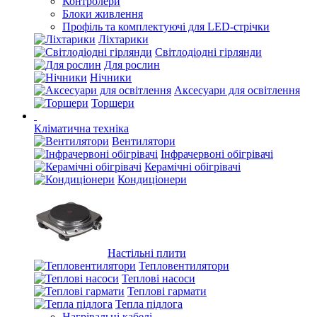
Контролери
Блоки живлення
Профіль та комплектуючі для LED-стрічки
Ліхтарики
Світлодіодні гірлянди
Для рослин
Нічники
Аксесуари для освітлення
Торшери
Кліматична техніка
Вентилятори
Інфрачервоні обігрівачі
Керамічні обігрівачі
Кондиціонери
Настільні плити
Тепловентилятори
Теплові насоси
Теплові гармати
Тепла підлога
Нагрівальні кабелі