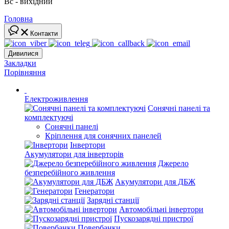
Вс - вихідний
Головна
Контакти
Дивилися
Закладки
Порівняння
Електроживлення
Сонячні панелі та
комплектуючі
Сонячні панелі
Кріплення для сонячних панелей
Інвертори
Акумулятори для інверторів
Джерело
безперебійного живлення
Акумулятори для ДБЖ
Генератори
Зарядні станції
Автомобільні інвертори
Пускозарядні пристрої
Повербанки