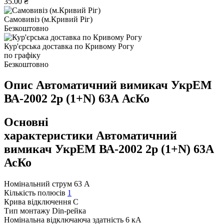
35.00 ₴
Самовивіз (м.Кривий Ріг)
Безкоштовно
Кур'єрська доставка по Кривому Рогу
по графіку
Безкоштовно
Опис Автоматичний вимикач УкрЕМ
ВА-2002 2р (1+N) 63А АсКо
Основні
характеристики Автоматичний
вимикач УкрЕМ ВА-2002 2р (1+N) 63А
АсКо
Номінальний струм
63 А
Кількість полюсів
1
Крива відключення
C
Тип монтажу
Din-рейка
Номінальна відключаюча здатність
6 кА