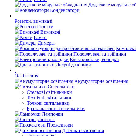
Додаткове модульне о
Конденсатори
Розетки, вимикачі
Розетки
Вимикачі
Рамки
Димеры
Комплект
Подовжувачі та трійники
Електровилки, колодки
Дверні дзвоники
Освітлення
Акумуляторне освітлення
Світильники
Стельові світильники
Технічні світильники
Точкові світильники
Бра та настінні світильники
Лампочки
Люстры
Прожектори
Датчики освітлення
Датчики руху