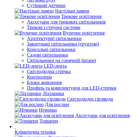
Сутінкові датчики
Настільні лампи
Трекове освітлення
Аксесуари для трекових світильників
Трекові і струнні системи
Вуличне освітлення
Архітектурні світильники
Закопувані світильники (ґрунтові)
Консольні світильники
Садові світильники
Світильники на сонячній батареї
LED-лента
Світлодіодна стрічка
Контролери
Блоки живлення
Профіль та комплектуючі для LED-стрічки
Ліхтарики
Світлодіодні гірлянди
Для рослин
Нічники
Аксесуари для освітлення
Торшери
Кліматична техніка