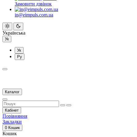
Замовити дзвінок
in@eimpuls.com.ua
Українська
Ук
Ук
Ру
Каталог
Кабінет
Порівняння
Закладки
0
Кошик
Кошик