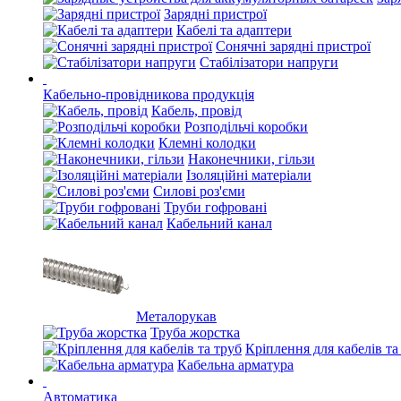
Зарядні пристрої
Кабелі та адаптери
Сонячні зарядні пристрої
Стабілізатори напруги
Кабельно-провідникова продукція
Кабель, провід
Розподільчі коробки
Клемні колодки
Наконечники, гільзи
Ізоляційні матеріали
Силові роз'єми
Труби гофровані
Кабельний канал
Металорукав
Труба жорстка
Кріплення для кабелів та
Кабельна арматура
Автоматика