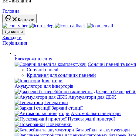
Вс - вихідний
Головна
Контакти
Дивилися
Закладки
Порівняння
Електроживлення
Сонячні панелі та ком
Сонячні панелі
Кріплення для сонячних панелей
Інвертори
Акумулятори для інверторів
Джерело безперебі
Акумулятори для ДБЖ
Генератори
Зарядні станції
Автомобільні інвертори
Пускозарядні пристрої
Повербанки
Батарейки та акумулятори
Зар