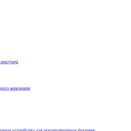
плектуючі
йного живлення
ядные устройства для аккумуляторных батареек