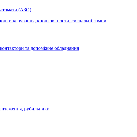
фатомати (АЗО)
опки керування, кнопкові пости, сигнальні лампи
 контактори та допоміжне обладнання
антаження, рубильники