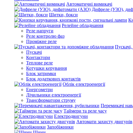
Автоматичні вимикачі
Дифреле (УЗО), ди
Щитки, бокси
Кн
Релейне обладнання
Реле напруги
Реле контролю фаз
Проміжне реле
Пускачі,
Пускачі
Контактори
Теплове реле
Котушки керування
Блок затримки
Блок додаткових контактів
Облік електроенергії
Енергометри
Лічильники електроенергії
Трансформатори струму
Перемикачі нав
Таймери та реле часу
Електродвигуни
Автомати захисту двигунів
Запобіжники
Шини