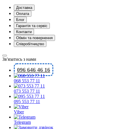
Доставка
Оплата
Блог
Гарантія та сервіс
Контакти
Обмін та повернення
Співробітництво
Зв'язатись з нами
096 646 46 16
068 553 77 11
073 553 77 11
095 553 77 11
Viber
Telegram