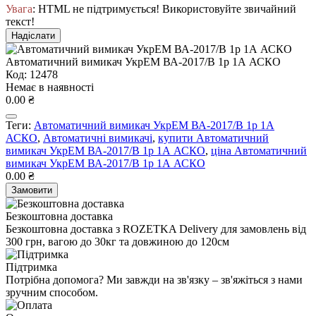
Увага
: HTML не підтримується! Використовуйте звичайний
текст!
Надіслати
Автоматичний вимикач УкрЕМ ВА-2017/B 1р 1А АСКО
Код: 12478
Немає в наявності
0.00 ₴
Теги:
Автоматичний вимикач УкрЕМ ВА-2017/B 1р 1А
АСКО
,
Автоматичні вимикачі
,
купити Автоматичний
вимикач УкрЕМ ВА-2017/B 1р 1А АСКО
,
ціна Автоматичний
вимикач УкрЕМ ВА-2017/B 1р 1А АСКО
0.00 ₴
Замовити
Безкоштовна доставка
Безкоштовна доставка з ROZETKA Delivery для замовлень від
300 грн, вагою до 30кг та довжиною до 120см
Підтримка
Потрібна допомога? Ми завжди на зв'язку – зв'яжіться з нами
зручним способом.