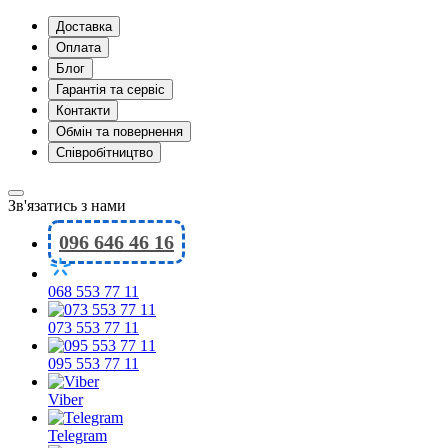
Доставка
Оплата
Блог
Гарантія та сервіс
Контакти
Обмін та повернення
Співробітництво
Зв'язатись з нами
096 646 46 16
068 553 77 11
073 553 77 11
095 553 77 11
Viber
Telegram