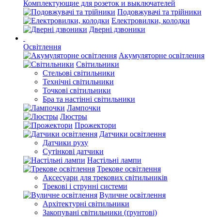
Комплектующие для розеток и выключателей
Подовжувачі та трійники
Електровилки, колодки
Дверні дзвоники
Освітлення
Акумуляторне освітлення
Світильники
Стельові світильники
Технічні світильники
Точкові світильники
Бра та настінні світильники
Лампочки
Люстры
Прожектори
Датчики освітлення
Датчики руху
Сутінкові датчики
Настільні лампи
Трекове освітлення
Аксесуари для трекових світильників
Трекові і струнні системи
Вуличне освітлення
Архітектурні світильники
Закопувані світильники (ґрунтові)