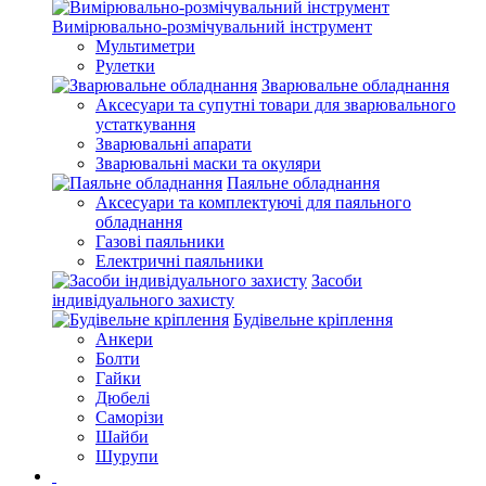
Вимірювально-розмічувальний інструмент
Мультиметри
Рулетки
Зварювальне обладнання
Аксесуари та супутні товари для зварювального
устаткування
Зварювальні апарати
Зварювальні маски та окуляри
Паяльне обладнання
Аксесуари та комплектуючі для паяльного
обладнання
Газові паяльники
Електричні паяльники
Засоби
індивідуального захисту
Будівельне кріплення
Анкери
Болти
Гайки
Дюбелі
Саморізи
Шайби
Шурупи