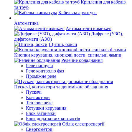
Кріплення для кабелів
та труб
Кабельна арматура
Автоматика
Автоматичні вимикачі
Дифреле (УЗО),
дифатомати (АЗО)
Щитки, бокси
Кнопки керування, кнопкові пости, сигнальні лампи
Релейне обладнання
Реле напруги
Реле контролю фаз
Проміжне реле
Пускачі, контактори та допоміжне обладнання
Пускачі
Контактори
Теплове реле
Котушки керування
Блок затримки
Блок додаткових контактів
Облік електроенергії
Енергометри