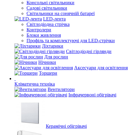
Консольні світильники
Садові світильники
Світильники на сонячній батареї
LED-лента
Світлодіодна стрічка
Контролери
Блоки живлення
Профіль та комплектуючі для LED-стрічки
Ліхтарики
Світлодіодні гірлянди
Для рослин
Нічники
Аксесуари для освітлення
Торшери
Кліматична техніка
Вентилятори
Інфрачервоні обігрівачі
Керамічні обігрівачі