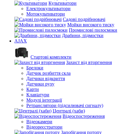
Культиватори
Електрокультиватори
Мотокультиватори
Садові подрібнювачі
Мойки високого тиску
Промислові пилосмоки
Драбини, підмостки
AJAX
Стартові комплекти
Захист від вторгнення
Брелоки
Датчик розбиття скла
Датчики відкриття
Датчики руху
Карти
Клавіатури
Модулі інтеграції
Ретранслятори (підсилювачі сигналу)
Централі (хаби)
Відеоспостереження
Відеокамери
Відеореєстратори
Запобігання потопу