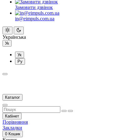
Замовити дзвінок
in@eimpuls.com.ua
Українська
Ук
Ук
Ру
Каталог
Кабінет
Порівняння
Закладки
0
Кошик
Кошик