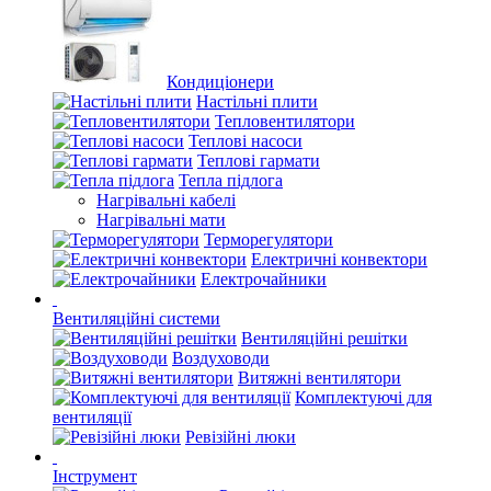
Кондиціонери
Настільні плити
Тепловентилятори
Теплові насоси
Теплові гармати
Тепла підлога
Нагрівальні кабелі
Нагрівальні мати
Терморегулятори
Електричні конвектори
Електрочайники
Вентиляційні системи
Вентиляційні решітки
Воздуховоди
Витяжні вентилятори
Комплектуючі для
вентиляції
Ревізійні люки
Інструмент