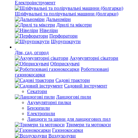
Електроінструмент
Шліфувальні та полірувальні машини (болгарки)
Дальноміри
Дрилі та міксери
Нівеліри
Перфоратори
Шурупокрути
Дім, сад, огород
Акумуляторні сікатори
Обприскувачі
Роботизовані
газонокосарки
Садові трактори
Садовий інструмент
Секатори
Ланцюгові пили
Акумуляторні пилки
Бензопили
Електропили
Ланцюги та шини для ланцюгових пил
Тримери та мотокоси
Газонокосарки
Воздуходуви