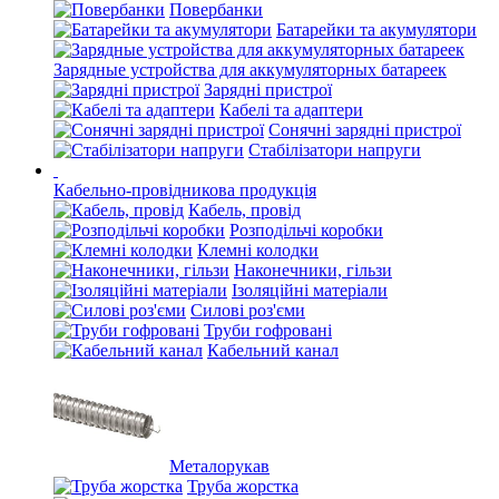
Повербанки
Батарейки та акумулятори
Зарядные устройства для аккумуляторных батареек
Зарядні пристрої
Кабелі та адаптери
Сонячні зарядні пристрої
Стабілізатори напруги
Кабельно-провідникова продукція
Кабель, провід
Розподільчі коробки
Клемні колодки
Наконечники, гільзи
Ізоляційні матеріали
Силові роз'єми
Труби гофровані
Кабельний канал
Металорукав
Труба жорстка