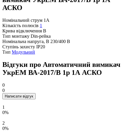
АСКО
Номінальний струм
1A
Кількість полюсів
1
Крива відключення
B
Тип монтажу
Din-рейка
Номінальна напруга, В
230/400 В
Ступінь захисту
IP20
Тип
Модульний
Відгуки про Автоматичний вимикач
УкрЕМ ВА-2017/B 1р 1А АСКО
0
0
Написати відгук
1
0%
2
0%