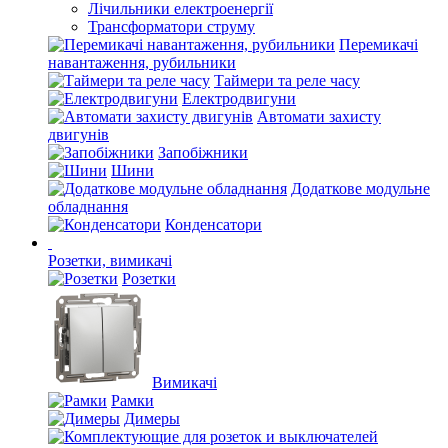
Лічильники електроенергії
Трансформатори струму
Перемикачі
навантаження, рубильники
Таймери та реле часу
Електродвигуни
Автомати захисту
двигунів
Запобіжники
Шини
Додаткове модульне
обладнання
Конденсатори
Розетки, вимикачі
Розетки
Вимикачі
Рамки
Димеры