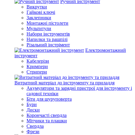
Ручний інструмент
Викрутки
Гайкові ключі
Заклепники
Монтажні пістолети
Мультитули
Набори інструментів
Напилки та рашпілі
Різальний інстрімент
Електромонтажний
інструмент
Кабелерізи
Кримпери
Стрипери
Витратний матеріал до інструменту та приладдя
Акумулятори та зарядні пристрої для інструменту і
садової техніки
Біти для шуруповерта
Бури
Диски
Корончасті свердла
Мітчики та плашки
Свердла
Фрези