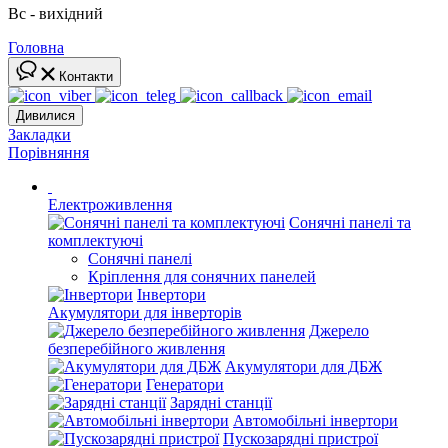
Вс - вихідний
Головна
Контакти
Дивилися
Закладки
Порівняння
Електроживлення
Сонячні панелі та
комплектуючі
Сонячні панелі
Кріплення для сонячних панелей
Інвертори
Акумулятори для інверторів
Джерело
безперебійного живлення
Акумулятори для ДБЖ
Генератори
Зарядні станції
Автомобільні інвертори
Пускозарядні пристрої