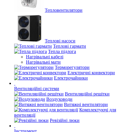
Тепловентилятори
Теплові насоси
Теплові гармати
Тепла підлога
Нагрівальні кабелі
Нагрівальні мати
Терморегулятори
Електричні конвектори
Електрочайники
Вентиляційні системи
Вентиляційні решітки
Воздуховоди
Витяжні вентилятори
Комплектуючі для
вентиляції
Ревізійні люки
Інструмент