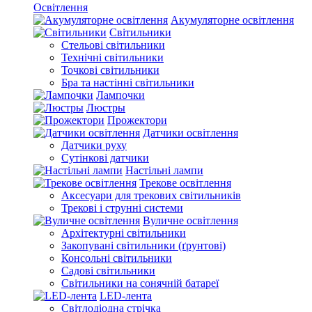
Освітлення
Акумуляторне освітлення
Світильники
Стельові світильники
Технічні світильники
Точкові світильники
Бра та настінні світильники
Лампочки
Люстры
Прожектори
Датчики освітлення
Датчики руху
Сутінкові датчики
Настільні лампи
Трекове освітлення
Аксесуари для трекових світильників
Трекові і струнні системи
Вуличне освітлення
Архітектурні світильники
Закопувані світильники (ґрунтові)
Консольні світильники
Садові світильники
Світильники на сонячній батареї
LED-лента
Світлодіодна стрічка