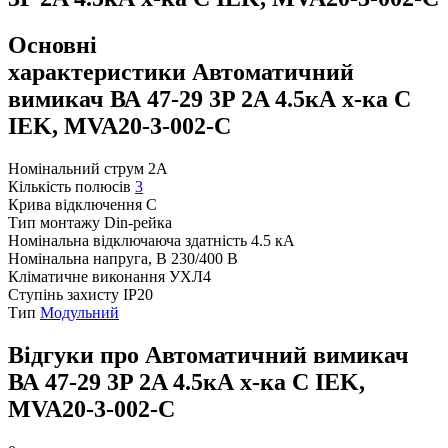
Основні
характеристики Автоматичний
вимикач ВА 47-29 3P 2A 4.5кА х-ка C
IEK, MVA20-3-002-C
Номінальний струм
2A
Кількість полюсів
3
Крива відключення
C
Тип монтажу
Din-рейка
Номінальна відключаюча здатність
4.5 кА
Номінальна напруга, В
230/400 В
Кліматичне виконання
УХЛ4
Ступінь захисту
IP20
Тип
Модульний
Відгуки про Автоматичний вимикач
ВА 47-29 3P 2A 4.5кА х-ка C IEK,
MVA20-3-002-C