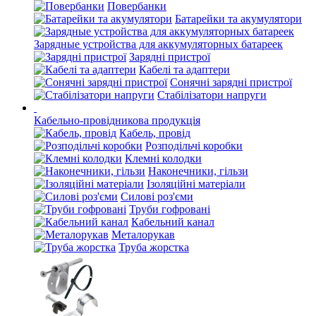
Повербанки
Батарейки та акумулятори
Зарядные устройства для аккумуляторных батареек
Зарядні пристрої
Кабелі та адаптери
Сонячні зарядні пристрої
Стабілізатори напруги
Кабельно-провідникова продукція
Кабель, провід
Розподільчі коробки
Клемні колодки
Наконечники, гільзи
Ізоляційні матеріали
Силові роз'єми
Труби гофровані
Кабельний канал
Металорукав
Труба жорстка