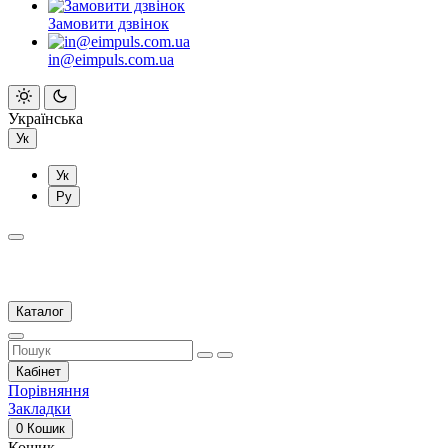
Замовити дзвінок
in@eimpuls.com.ua
Українська
Ук
Ук
Ру
Каталог
Кабінет
Порівняння
Закладки
0
Кошик
Кошик