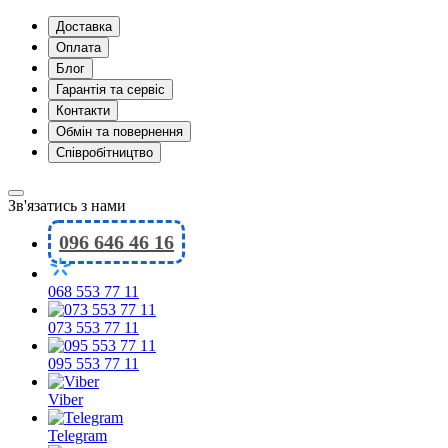
Доставка
Оплата
Блог
Гарантія та сервіс
Контакти
Обмін та повернення
Співробітництво
Зв'язатись з нами
096 646 46 16
068 553 77 11
073 553 77 11
095 553 77 11
Viber
Telegram