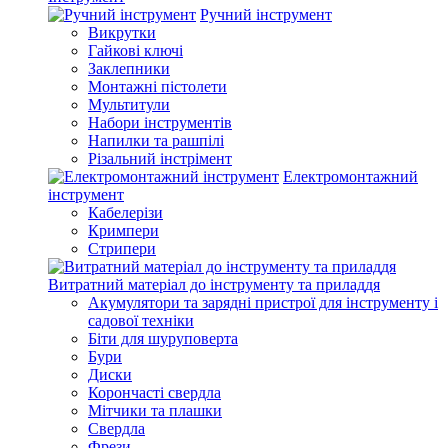
Ручний інструмент
Викрутки
Гайкові ключі
Заклепники
Монтажні пістолети
Мультитули
Набори інструментів
Напилки та рашпілі
Різальний інстрімент
Електромонтажний
інструмент
Кабелерізи
Кримпери
Стрипери
Витратний матеріал до інструменту та приладдя
Акумулятори та зарядні пристрої для інструменту і
садової техніки
Біти для шуруповерта
Бури
Диски
Корончасті свердла
Мітчики та плашки
Свердла
Фрези