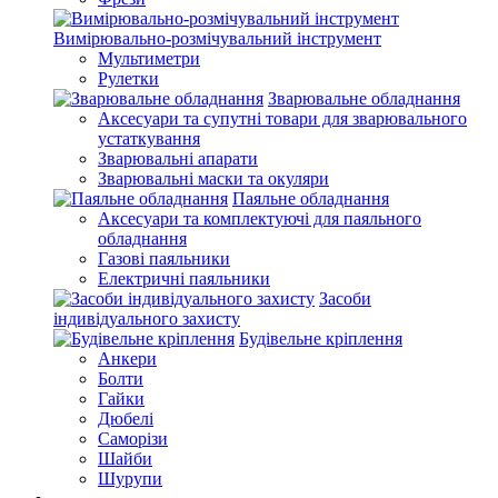
Вимірювально-розмічувальний інструмент
Мультиметри
Рулетки
Зварювальне обладнання
Аксесуари та супутні товари для зварювального
устаткування
Зварювальні апарати
Зварювальні маски та окуляри
Паяльне обладнання
Аксесуари та комплектуючі для паяльного
обладнання
Газові паяльники
Електричні паяльники
Засоби
індивідуального захисту
Будівельне кріплення
Анкери
Болти
Гайки
Дюбелі
Саморізи
Шайби
Шурупи