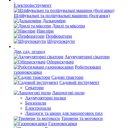
Електроінструмент
Шліфувальні та полірувальні машини (болгарки)
Дальноміри
Дрилі та міксери
Нівеліри
Перфоратори
Шурупокрути
Дім, сад, огород
Акумуляторні сікатори
Обприскувачі
Роботизовані
газонокосарки
Садові трактори
Садовий інструмент
Секатори
Ланцюгові пили
Акумуляторні пилки
Бензопили
Електропили
Ланцюги та шини для ланцюгових пил
Тримери та мотокоси
Газонокосарки