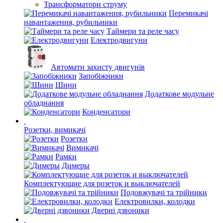
Трансформатори струму
Перемикачі
навантаження, рубильники
Таймери та реле часу
Електродвигуни
Автомати захисту двигунів
Запобіжники
Шини
Додаткове модульне
обладнання
Конденсатори
Розетки, вимикачі
Розетки
Вимикачі
Рамки
Димеры
Комплектующие для розеток и выключателей
Подовжувачі та трійники
Електровилки, колодки
Дверні дзвоники