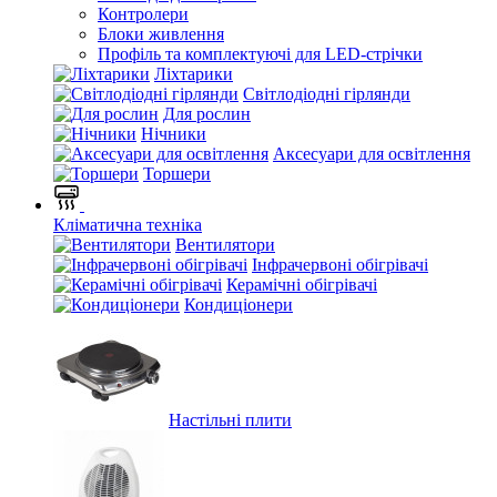
Контролери
Блоки живлення
Профіль та комплектуючі для LED-стрічки
Ліхтарики
Світлодіодні гірлянди
Для рослин
Нічники
Аксесуари для освітлення
Торшери
Кліматична техніка
Вентилятори
Інфрачервоні обігрівачі
Керамічні обігрівачі
Кондиціонери
Настільні плити