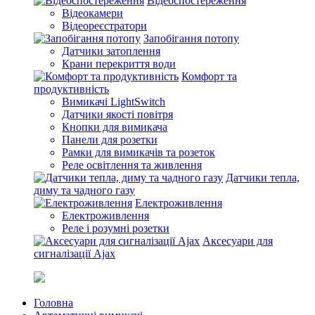
Відеоспостереження
Відеокамери
Відеореєстратори
Запобігання потопу
Датчики затоплення
Крани перекриття води
Комфорт та
продуктивність
Вимикачі LightSwitch
Датчики якості повітря
Кнопки для вимикача
Панели для розетки
Рамки для вимикачів та розеток
Реле освітлення та живлення
Датчики тепла,
диму та чадного газу
Електроживлення
Електроживлення
Реле і розумні розетки
Аксесуари для
сигналізації Ajax
Головна