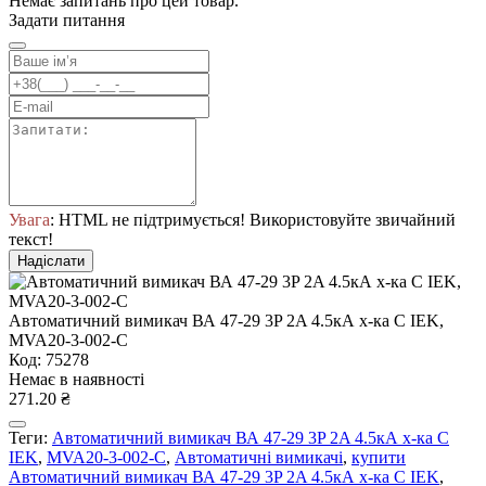
Немає запитань про цей товар.
Задати питання
Увага
: HTML не підтримується! Використовуйте звичайний
текст!
Надіслати
Автоматичний вимикач ВА 47-29 3P 2A 4.5кА х-ка C IEK,
MVA20-3-002-C
Код: 75278
Немає в наявності
271.20 ₴
Теги:
Автоматичний вимикач ВА 47-29 3P 2A 4.5кА х-ка C
IEK
,
MVA20-3-002-C
,
Автоматичні вимикачі
,
купити
Автоматичний вимикач ВА 47-29 3P 2A 4.5кА х-ка C IEK
,