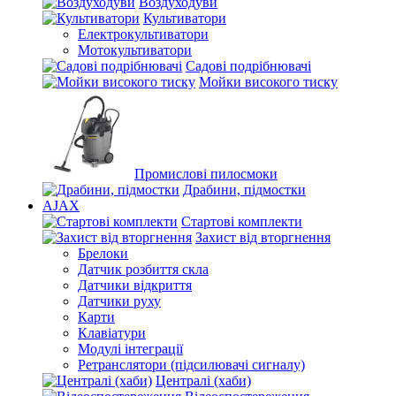
Воздуходуви
Культиватори
Електрокультиватори
Мотокультиватори
Садові подрібнювачі
Мойки високого тиску
Промислові пилосмоки
Драбини, підмостки
AJAX
Стартові комплекти
Захист від вторгнення
Брелоки
Датчик розбиття скла
Датчики відкриття
Датчики руху
Карти
Клавіатури
Модулі інтеграції
Ретранслятори (підсилювачі сигналу)
Централі (хаби)