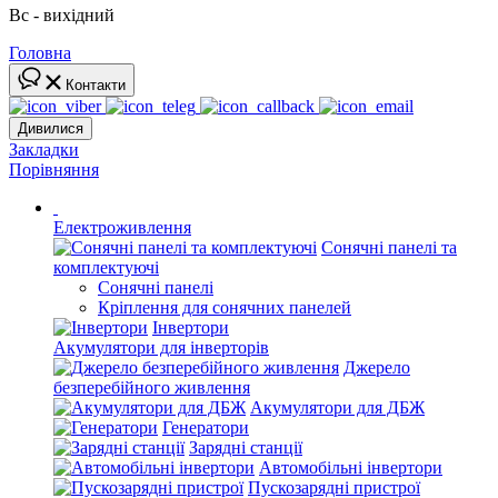
Вс - вихідний
Головна
Контакти
Дивилися
Закладки
Порівняння
Електроживлення
Сонячні панелі та
комплектуючі
Сонячні панелі
Кріплення для сонячних панелей
Інвертори
Акумулятори для інверторів
Джерело
безперебійного живлення
Акумулятори для ДБЖ
Генератори
Зарядні станції
Автомобільні інвертори
Пускозарядні пристрої