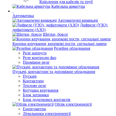
Кріплення для кабелів та труб
Кабельна арматура
Автоматика
Автоматичні вимикачі
Дифреле (УЗО),
дифатомати (АЗО)
Щитки, бокси
Кнопки керування, кнопкові пости, сигнальні лампи
Релейне обладнання
Реле напруги
Реле контролю фаз
Проміжне реле
Пускачі, контактори та допоміжне обладнання
Пускачі
Контактори
Теплове реле
Котушки керування
Блок затримки
Блок додаткових контактів
Облік електроенергії
Енергометри
Лічильники електроенергії