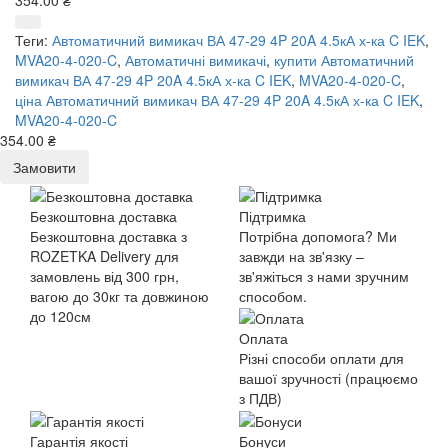
Теги:
Автоматичний вимикач ВА 47-29 4P 20A 4.5кА х-ка C IEK
,
MVA20-4-020-C
,
Автоматичні вимикачі
,
купити Автоматичний
вимикач ВА 47-29 4P 20A 4.5кА х-ка C IEK
,
MVA20-4-020-C
,
ціна Автоматичний вимикач ВА 47-29 4P 20A 4.5кА х-ка C IEK
,
MVA20-4-020-C
354.00 ₴
Замовити
Безкоштовна доставка
Підтримка
Безкоштовна доставка з
Потрібна допомога? Ми
ROZETKA Delivery для
завжди на зв'язку –
замовлень від 300 грн,
зв'яжіться з нами зручним
вагою до 30кг та довжиною
способом.
до 120см
Оплата
Різні способи оплати для
вашої зручності (працюємо
з ПДВ)
Гарантія якості
Бонуси