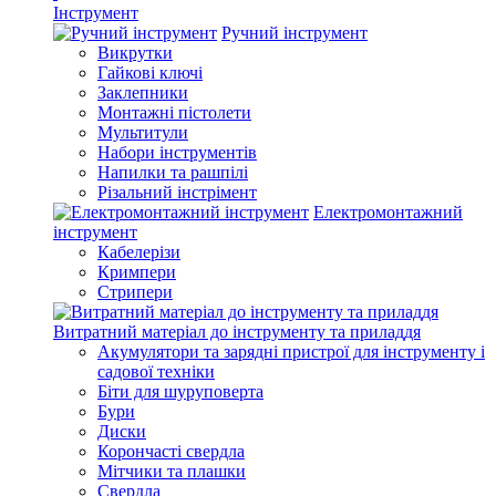
Інструмент
Ручний інструмент
Викрутки
Гайкові ключі
Заклепники
Монтажні пістолети
Мультитули
Набори інструментів
Напилки та рашпілі
Різальний інстрімент
Електромонтажний
інструмент
Кабелерізи
Кримпери
Стрипери
Витратний матеріал до інструменту та приладдя
Акумулятори та зарядні пристрої для інструменту і
садової техніки
Біти для шуруповерта
Бури
Диски
Корончасті свердла
Мітчики та плашки
Свердла