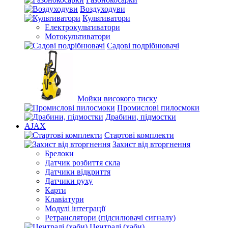
Воздуходуви
Культиватори
Електрокультиватори
Мотокультиватори
Садові подрібнювачі
Мойки високого тиску
Промислові пилосмоки
Драбини, підмостки
AJAX
Стартові комплекти
Захист від вторгнення
Брелоки
Датчик розбиття скла
Датчики відкриття
Датчики руху
Карти
Клавіатури
Модулі інтеграції
Ретранслятори (підсилювачі сигналу)
Централі (хаби)