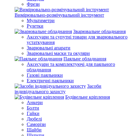
Фрези
Вимірювально-розмічувальний інструмент
Мультиметри
Рулетки
Зварювальне обладнання
Аксесуари та супутні товари для зварювального
устаткування
Зварювальні апарати
Зварювальні маски та окуляри
Паяльне обладнання
Аксесуари та комплектуючі для паяльного
обладнання
Газові паяльники
Електричні паяльники
Засоби
індивідуального захисту
Будівельне кріплення
Анкери
Болти
Гайки
Дюбелі
Саморізи
Шайби
Шурупи