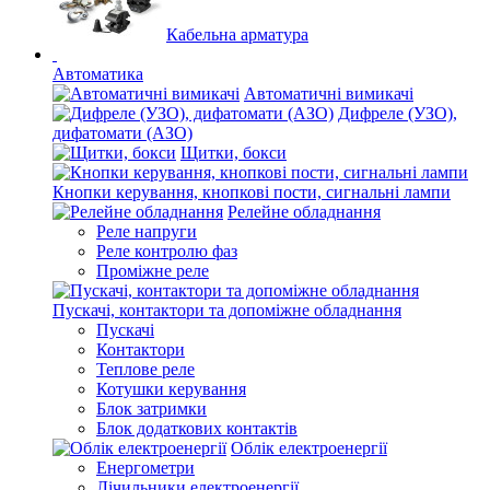
Кабельна арматура
Автоматика
Автоматичні вимикачі
Дифреле (УЗО),
дифатомати (АЗО)
Щитки, бокси
Кнопки керування, кнопкові пости, сигнальні лампи
Релейне обладнання
Реле напруги
Реле контролю фаз
Проміжне реле
Пускачі, контактори та допоміжне обладнання
Пускачі
Контактори
Теплове реле
Котушки керування
Блок затримки
Блок додаткових контактів
Облік електроенергії
Енергометри
Лічильники електроенергії