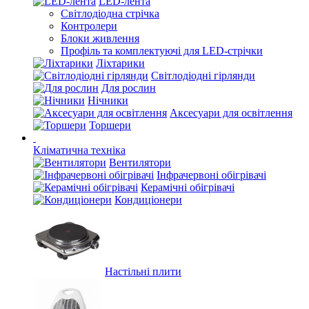
LED-лента
Світлодіодна стрічка
Контролери
Блоки живлення
Профіль та комплектуючі для LED-стрічки
Ліхтарики
Світлодіодні гірлянди
Для рослин
Нічники
Аксесуари для освітлення
Торшери
Кліматична техніка
Вентилятори
Інфрачервоні обігрівачі
Керамічні обігрівачі
Кондиціонери
Настільні плити