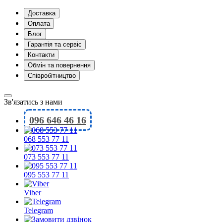
Доставка
Оплата
Блог
Гарантія та сервіс
Контакти
Обмін та повернення
Співробітництво
Зв'язатись з нами
096 646 46 16
068 553 77 11
073 553 77 11
095 553 77 11
Viber
Telegram