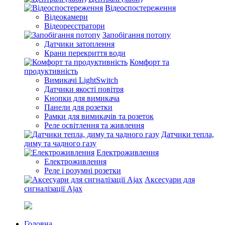
Відеоспостереження
Відеокамери
Відеореєстратори
Запобігання потопу
Датчики затоплення
Крани перекриття води
Комфорт та
продуктивність
Вимикачі LightSwitch
Датчики якості повітря
Кнопки для вимикача
Панели для розетки
Рамки для вимикачів та розеток
Реле освітлення та живлення
Датчики тепла,
диму та чадного газу
Електроживлення
Електроживлення
Реле і розумні розетки
Аксесуари для
сигналізації Ajax
Головна