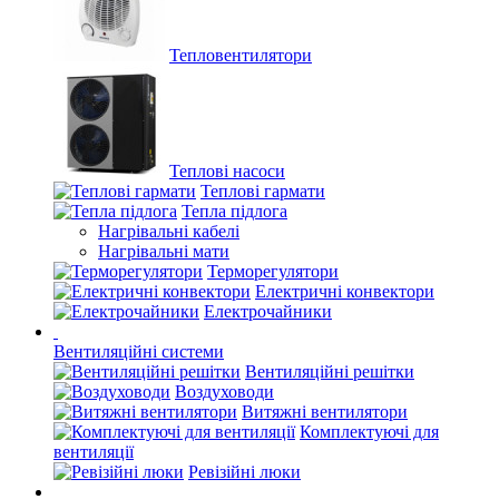
Тепловентилятори
Теплові насоси
Теплові гармати
Тепла підлога
Нагрівальні кабелі
Нагрівальні мати
Терморегулятори
Електричні конвектори
Електрочайники
Вентиляційні системи
Вентиляційні решітки
Воздуховоди
Витяжні вентилятори
Комплектуючі для
вентиляції
Ревізійні люки