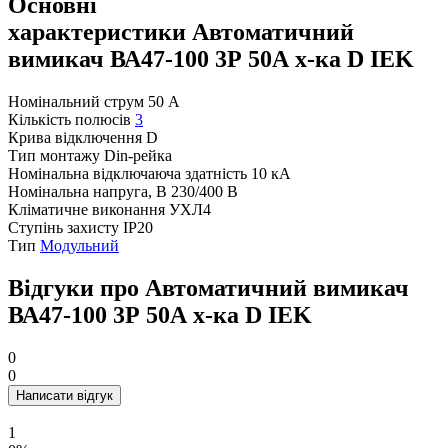
Основні
характеристики Автоматичний
вимикач ВА47-100 3Р 50А х-ка D IEK
Номінальний струм
50 А
Кількість полюсів
3
Крива відключення
D
Тип монтажу
Din-рейка
Номінальна відключаюча здатність
10 кА
Номінальна напруга, В
230/400 В
Кліматичне виконання
УХЛ4
Ступінь захисту
IP20
Тип
Модульний
Відгуки про Автоматичний вимикач
ВА47-100 3Р 50А х-ка D IEK
0
0
Написати відгук
1