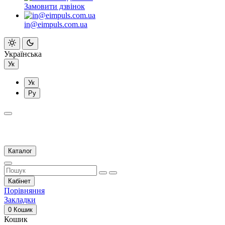
Замовити дзвінок
in@eimpuls.com.ua
Українська
Ук
Ук
Ру
Каталог
Кабінет
Порівняння
Закладки
0
Кошик
Кошик