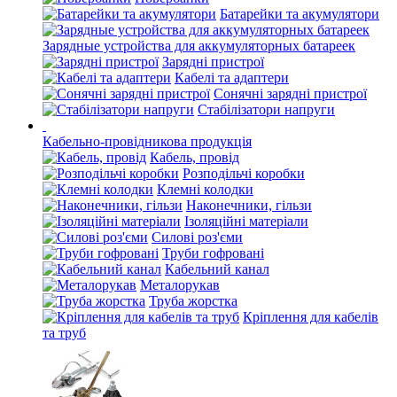
Батарейки та акумулятори
Зарядные устройства для аккумуляторных батареек
Зарядні пристрої
Кабелі та адаптери
Сонячні зарядні пристрої
Стабілізатори напруги
Кабельно-провідникова продукція
Кабель, провід
Розподільчі коробки
Клемні колодки
Наконечники, гільзи
Ізоляційні матеріали
Силові роз'єми
Труби гофровані
Кабельний канал
Металорукав
Труба жорстка
Кріплення для кабелів
та труб