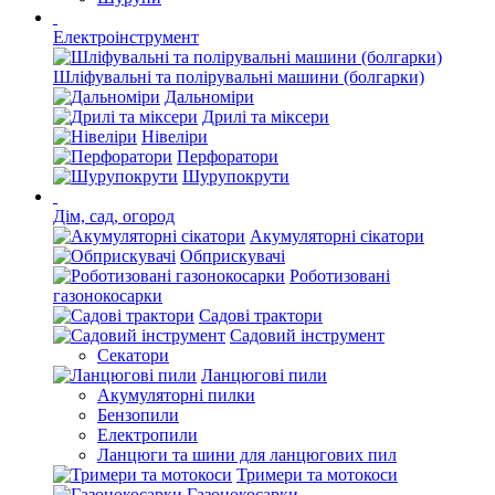
Електроінструмент
Шліфувальні та полірувальні машини (болгарки)
Дальноміри
Дрилі та міксери
Нівеліри
Перфоратори
Шурупокрути
Дім, сад, огород
Акумуляторні сікатори
Обприскувачі
Роботизовані
газонокосарки
Садові трактори
Садовий інструмент
Секатори
Ланцюгові пили
Акумуляторні пилки
Бензопили
Електропили
Ланцюги та шини для ланцюгових пил
Тримери та мотокоси
Газонокосарки