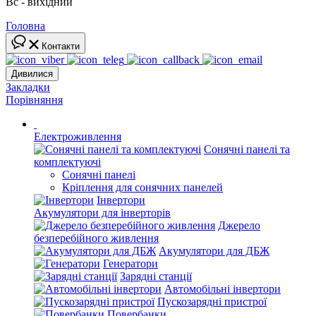
Вс - вихідний
Головна
Контакти
Дивилися
Закладки
Порівняння
Електроживлення
Сонячні панелі та
комплектуючі
Сонячні панелі
Кріплення для сонячних панелей
Інвертори
Акумулятори для інверторів
Джерело
безперебійного живлення
Акумулятори для ДБЖ
Генератори
Зарядні станції
Автомобільні інвертори
Пускозарядні пристрої
Повербанки