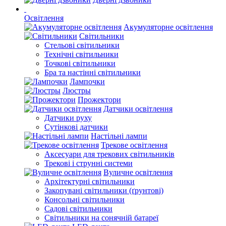
Освітлення
Акумуляторне освітлення
Світильники
Стельові світильники
Технічні світильники
Точкові світильники
Бра та настінні світильники
Лампочки
Люстры
Прожектори
Датчики освітлення
Датчики руху
Сутінкові датчики
Настільні лампи
Трекове освітлення
Аксесуари для трекових світильників
Трекові і струнні системи
Вуличне освітлення
Архітектурні світильники
Закопувані світильники (ґрунтові)
Консольні світильники
Садові світильники
Світильники на сонячній батареї