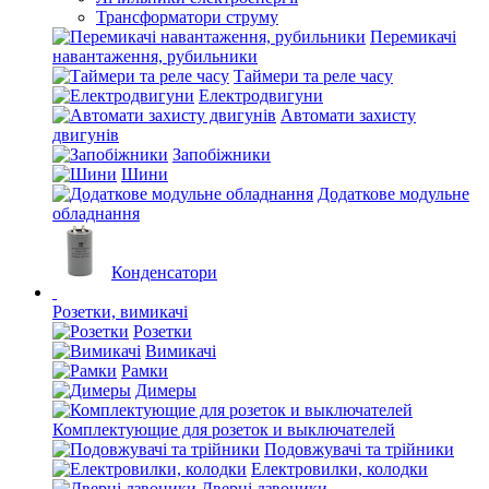
Трансформатори струму
Перемикачі
навантаження, рубильники
Таймери та реле часу
Електродвигуни
Автомати захисту
двигунів
Запобіжники
Шини
Додаткове модульне
обладнання
Конденсатори
Розетки, вимикачі
Розетки
Вимикачі
Рамки
Димеры
Комплектующие для розеток и выключателей
Подовжувачі та трійники
Електровилки, колодки
Дверні дзвоники