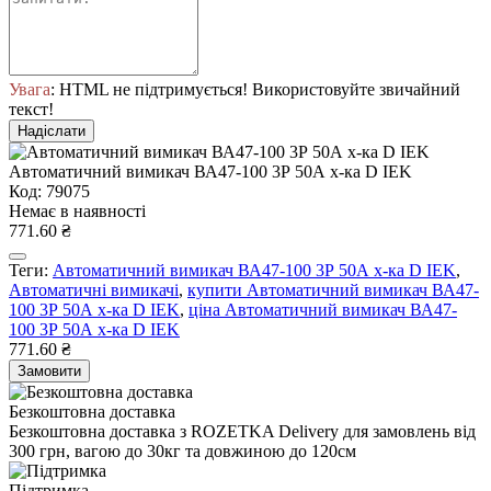
Увага
: HTML не підтримується! Використовуйте звичайний
текст!
Надіслати
Автоматичний вимикач ВА47-100 3Р 50А х-ка D IEK
Код: 79075
Немає в наявності
771.60 ₴
Теги:
Автоматичний вимикач ВА47-100 3Р 50А х-ка D IEK
,
Автоматичні вимикачі
,
купити Автоматичний вимикач ВА47-
100 3Р 50А х-ка D IEK
,
ціна Автоматичний вимикач ВА47-
100 3Р 50А х-ка D IEK
771.60 ₴
Замовити
Безкоштовна доставка
Безкоштовна доставка з ROZETKA Delivery для замовлень від
300 грн, вагою до 30кг та довжиною до 120см
Підтримка