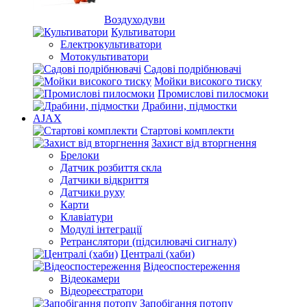
Воздуходуви
Культиватори
Електрокультиватори
Мотокультиватори
Садові подрібнювачі
Мойки високого тиску
Промислові пилосмоки
Драбини, підмостки
AJAX
Стартові комплекти
Захист від вторгнення
Брелоки
Датчик розбиття скла
Датчики відкриття
Датчики руху
Карти
Клавіатури
Модулі інтеграції
Ретранслятори (підсилювачі сигналу)
Централі (хаби)
Відеоспостереження
Відеокамери
Відеореєстратори
Запобігання потопу