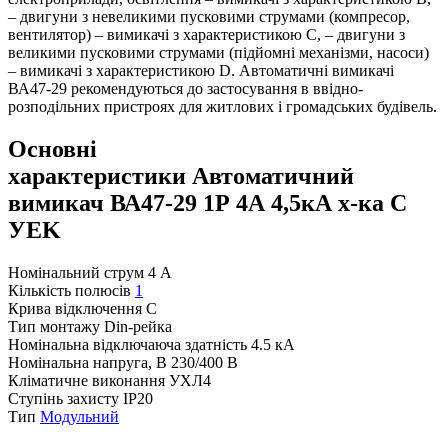
– двигуни з невеликими пусковими струмами (компресор,
вентилятор) – вимикачі з характеристикою C, – двигуни з
великими пусковими струмами (підйомні механізми, насоси)
– вимикачі з характеристикою D. Автоматичні вимикачі
ВА47-29 рекомендуються до застосування в ввідно-
розподільних пристроях для житлових і громадських будівель.
Основні
характеристики Автоматичний
вимикач ВА47-29 1Р 4А 4,5кА х-ка C
УEK
Номінальний струм
4 А
Кількість полюсів
1
Крива відключення
C
Тип монтажу
Din-рейка
Номінальна відключаюча здатність
4.5 кА
Номінальна напруга, В
230/400 В
Кліматичне виконання
УХЛ4
Ступінь захисту
IP20
Тип
Модульний