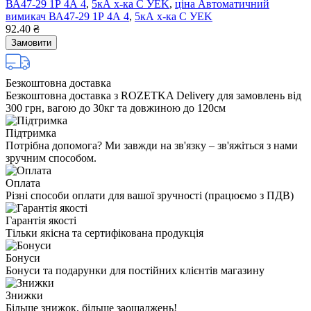
ВА47-29 1Р 4А 4
,
5кА х-ка C УEK
,
ціна Автоматичний
вимикач ВА47-29 1Р 4А 4
,
5кА х-ка C УEK
92.40 ₴
Замовити
Безкоштовна доставка
Безкоштовна доставка з ROZETKA Delivery для замовлень від
300 грн, вагою до 30кг та довжиною до 120см
Підтримка
Потрібна допомога? Ми завжди на зв'язку – зв'яжіться з нами
зручним способом.
Оплата
Різні способи оплати для вашої зручності (працюємо з ПДВ)
Гарантія якості
Тільки якісна та сертифікована продукція
Бонуси
Бонуси та подарунки для постійних клієнтів магазину
Знижки
Більше знижок, більше заощаджень!