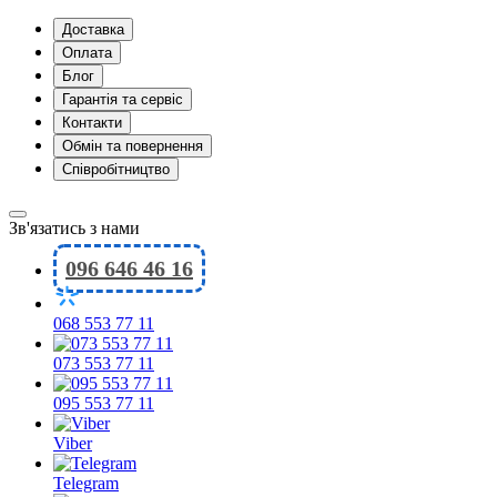
Доставка
Оплата
Блог
Гарантія та сервіс
Контакти
Обмін та повернення
Співробітництво
Зв'язатись з нами
096 646 46 16
068 553 77 11
073 553 77 11
095 553 77 11
Viber
Telegram