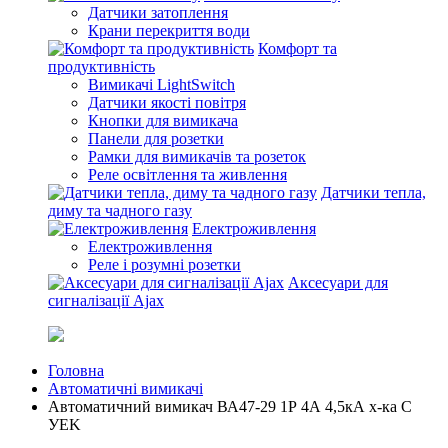
Датчики затоплення
Крани перекриття води
Комфорт та
продуктивність
Вимикачі LightSwitch
Датчики якості повітря
Кнопки для вимикача
Панели для розетки
Рамки для вимикачів та розеток
Реле освітлення та живлення
Датчики тепла,
диму та чадного газу
Електроживлення
Електроживлення
Реле і розумні розетки
Аксесуари для
сигналізації Ajax
Головна
Автоматичні вимикачі
Автоматичний вимикач ВА47-29 1Р 4А 4,5кА х-ка C
УEK