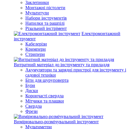
Заклепники
Монтажні пістолети
Мультитули
Набори інструментів
Напилки та рашпілі
Різальний інстрімент
Електромонтажний
інструмент
Кабелерізи
Кримпери
Стрипери
Витратний матеріал до інструменту та приладдя
Акумулятори та зарядні пристрої для інструменту і
садової техніки
Біти для шуруповерта
Бури
Диски
Корончасті свердла
Мітчики та плашки
Свердла
Фрези
Вимірювально-розмічувальний інструмент
Мультиметри