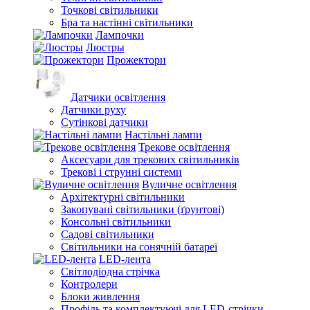
Точкові світильники
Бра та настінні світильники
Лампочки
Люстры
Прожектори
Датчики освітлення
Датчики руху
Сутінкові датчики
Настільні лампи
Трекове освітлення
Аксесуари для трекових світильників
Трекові і струнні системи
Вуличне освітлення
Архітектурні світильники
Закопувані світильники (ґрунтові)
Консольні світильники
Садові світильники
Світильники на сонячній батареї
LED-лента
Світлодіодна стрічка
Контролери
Блоки живлення
Профіль та комплектуючі для LED-стрічки