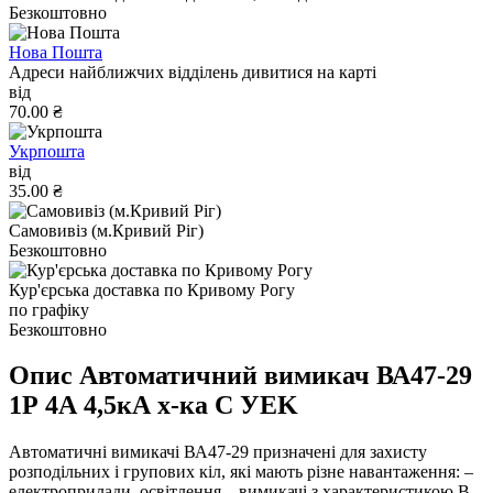
Безкоштовно
Нова Пошта
Адреси найближчих відділень дивитися на карті
від
70.00 ₴
Укрпошта
від
35.00 ₴
Самовивіз (м.Кривий Ріг)
Безкоштовно
Кур'єрська доставка по Кривому Рогу
по графіку
Безкоштовно
Опис Автоматичний вимикач ВА47-29
1Р 4А 4,5кА х-ка C УEK
Автоматичні вимикачі ВА47-29 призначені для захисту
розподільних і групових кіл, які мають різне навантаження: –
електроприлади, освітлення – вимикачі з характеристикою B,