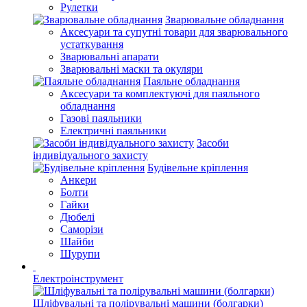
Рулетки
Зварювальне обладнання
Аксесуари та супутні товари для зварювального
устаткування
Зварювальні апарати
Зварювальні маски та окуляри
Паяльне обладнання
Аксесуари та комплектуючі для паяльного
обладнання
Газові паяльники
Електричні паяльники
Засоби
індивідуального захисту
Будівельне кріплення
Анкери
Болти
Гайки
Дюбелі
Саморізи
Шайби
Шурупи
Електроінструмент
Шліфувальні та полірувальні машини (болгарки)