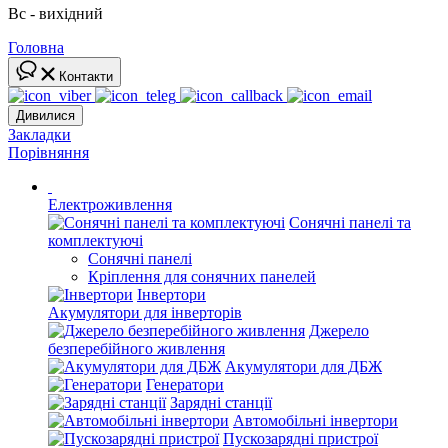
Вс - вихідний
Головна
Контакти
Дивилися
Закладки
Порівняння
Електроживлення
Сонячні панелі та
комплектуючі
Сонячні панелі
Кріплення для сонячних панелей
Інвертори
Акумулятори для інверторів
Джерело
безперебійного живлення
Акумулятори для ДБЖ
Генератори
Зарядні станції
Автомобільні інвертори
Пускозарядні пристрої