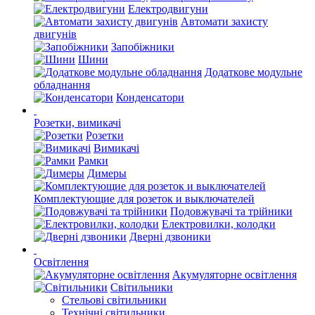
Електродвигуни
Автомати захисту
двигунів
Запобіжники
Шини
Додаткове модульне
обладнання
Конденсатори
Розетки, вимикачі
Розетки
Вимикачі
Рамки
Димеры
Комплектующие для розеток и выключателей
Подовжувачі та трійники
Електровилки, колодки
Дверні дзвоники
Освітлення
Акумуляторне освітлення
Світильники
Стельові світильники
Технічні світильники