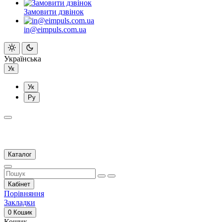
Замовити дзвінок
in@eimpuls.com.ua
Українська
Ук
Ук
Ру
Каталог
Кабінет
Порівняння
Закладки
0
Кошик
Кошик