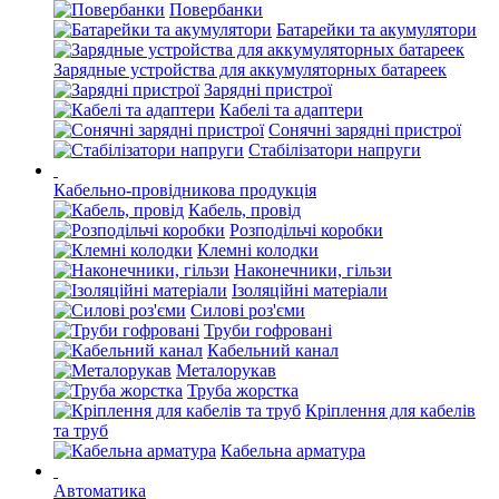
Повербанки
Батарейки та акумулятори
Зарядные устройства для аккумуляторных батареек
Зарядні пристрої
Кабелі та адаптери
Сонячні зарядні пристрої
Стабілізатори напруги
Кабельно-провідникова продукція
Кабель, провід
Розподільчі коробки
Клемні колодки
Наконечники, гільзи
Ізоляційні матеріали
Силові роз'єми
Труби гофровані
Кабельний канал
Металорукав
Труба жорстка
Кріплення для кабелів
та труб
Кабельна арматура
Автоматика