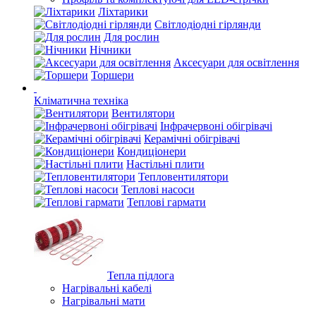
Ліхтарики
Світлодіодні гірлянди
Для рослин
Нічники
Аксесуари для освітлення
Торшери
Кліматична техніка
Вентилятори
Інфрачервоні обігрівачі
Керамічні обігрівачі
Кондиціонери
Настільні плити
Тепловентилятори
Теплові насоси
Теплові гармати
Тепла підлога
Нагрівальні кабелі
Нагрівальні мати