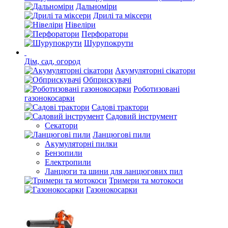
Дальноміри
Дрилі та міксери
Нівеліри
Перфоратори
Шурупокрути
Дім, сад, огород
Акумуляторні сікатори
Обприскувачі
Роботизовані
газонокосарки
Садові трактори
Садовий інструмент
Секатори
Ланцюгові пили
Акумуляторні пилки
Бензопили
Електропили
Ланцюги та шини для ланцюгових пил
Тримери та мотокоси
Газонокосарки