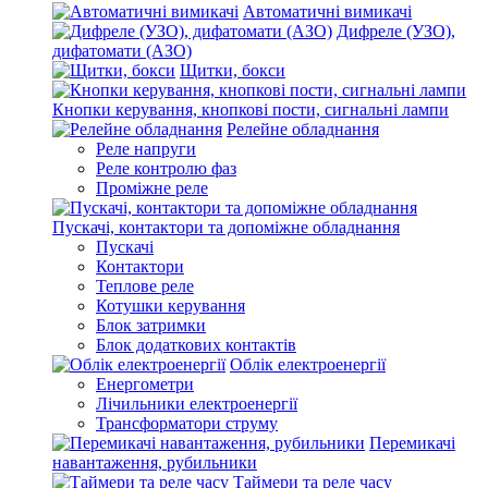
Автоматичні вимикачі
Дифреле (УЗО),
дифатомати (АЗО)
Щитки, бокси
Кнопки керування, кнопкові пости, сигнальні лампи
Релейне обладнання
Реле напруги
Реле контролю фаз
Проміжне реле
Пускачі, контактори та допоміжне обладнання
Пускачі
Контактори
Теплове реле
Котушки керування
Блок затримки
Блок додаткових контактів
Облік електроенергії
Енергометри
Лічильники електроенергії
Трансформатори струму
Перемикачі
навантаження, рубильники
Таймери та реле часу