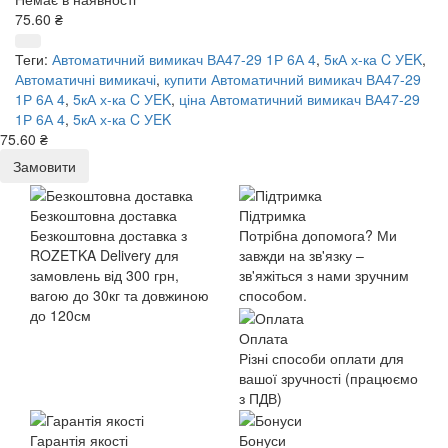
75.60 ₴
Теги:
Автоматичний вимикач ВА47-29 1Р 6А 4
,
5кА х-ка C УEK
,
Автоматичні вимикачі
,
купити Автоматичний вимикач ВА47-29
1Р 6А 4
,
5кА х-ка C УEK
,
ціна Автоматичний вимикач ВА47-29
1Р 6А 4
,
5кА х-ка C УEK
75.60 ₴
Замовити
Безкоштовна доставка
Підтримка
Безкоштовна доставка з
Потрібна допомога? Ми
ROZETKA Delivery для
завжди на зв'язку –
замовлень від 300 грн,
зв'яжіться з нами зручним
вагою до 30кг та довжиною
способом.
до 120см
Оплата
Різні способи оплати для
вашої зручності (працюємо
з ПДВ)
Гарантія якості
Бонуси