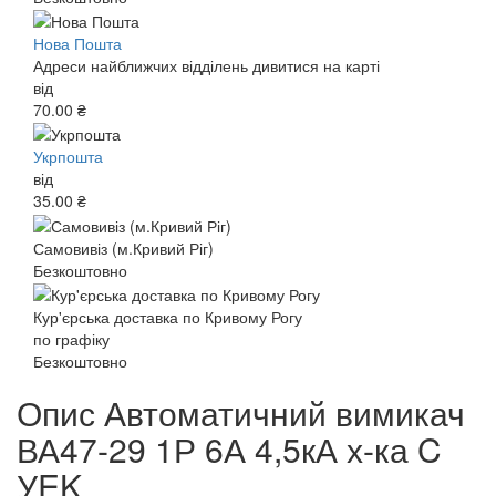
Нова Пошта
Адреси найближчих відділень дивитися на карті
від
70.00 ₴
Укрпошта
від
35.00 ₴
Самовивіз (м.Кривий Ріг)
Безкоштовно
Кур'єрська доставка по Кривому Рогу
по графіку
Безкоштовно
Опис Автоматичний вимикач
ВА47-29 1Р 6А 4,5кА х-ка C
УEK