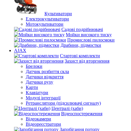
Культиватори
Електрокультиватори
Мотокультиватори
Садові подрібнювачі
Мойки високого тиску
Промислові пилосмоки
Драбини, підмостки
AJAX
Стартові комплекти
Захист від вторгнення
Брелоки
Датчик розбиття скла
Датчики відкриття
Датчики руху
Карти
Клавіатури
Модулі інтеграції
Ретранслятори (підсилювачі сигналу)
Централі (хаби)
Відеоспостереження
Відеокамери
Відеореєстратори
Запобігання потопу