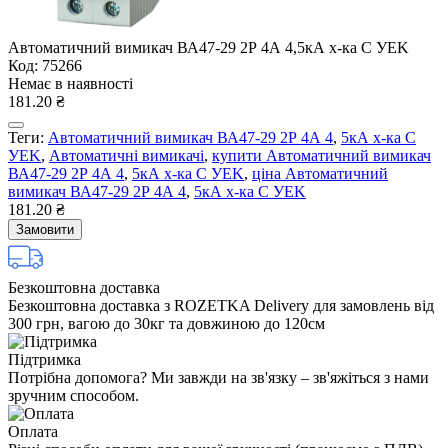
Автоматичний вимикач ВА47-29 2Р 4А 4,5кА х-ка C УEK
Код: 75266
Немає в наявності
181.20 ₴
Теги:
Автоматичний вимикач ВА47-29 2Р 4А 4
,
5кА х-ка C
УEK
,
Автоматичні вимикачі
,
купити Автоматичний вимикач
ВА47-29 2Р 4А 4
,
5кА х-ка C УEK
,
ціна Автоматичний
вимикач ВА47-29 2Р 4А 4
,
5кА х-ка C УEK
181.20 ₴
Замовити
Безкоштовна доставка
Безкоштовна доставка з ROZETKA Delivery для замовлень від
300 грн, вагою до 30кг та довжиною до 120см
Підтримка
Потрібна допомога? Ми завжди на зв'язку – зв'яжіться з нами
зручним способом.
Оплата