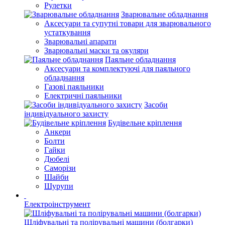
Рулетки
Зварювальне обладнання
Аксесуари та супутні товари для зварювального
устаткування
Зварювальні апарати
Зварювальні маски та окуляри
Паяльне обладнання
Аксесуари та комплектуючі для паяльного
обладнання
Газові паяльники
Електричні паяльники
Засоби
індивідуального захисту
Будівельне кріплення
Анкери
Болти
Гайки
Дюбелі
Саморізи
Шайби
Шурупи
Електроінструмент
Шліфувальні та полірувальні машини (болгарки)