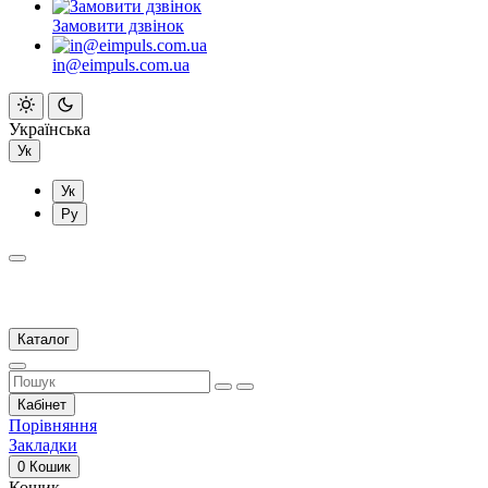
Замовити дзвінок
in@eimpuls.com.ua
Українська
Ук
Ук
Ру
Каталог
Кабінет
Порівняння
Закладки
0
Кошик
Кошик