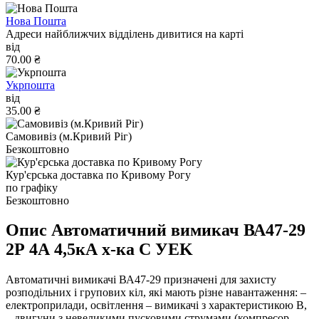
Нова Пошта
Адреси найближчих відділень дивитися на карті
від
70.00 ₴
Укрпошта
від
35.00 ₴
Самовивіз (м.Кривий Ріг)
Безкоштовно
Кур'єрська доставка по Кривому Рогу
по графіку
Безкоштовно
Опис Автоматичний вимикач ВА47-29
2Р 4А 4,5кА х-ка C УEK
Автоматичні вимикачі ВА47-29 призначені для захисту
розподільних і групових кіл, які мають різне навантаження: –
електроприлади, освітлення – вимикачі з характеристикою B,
– двигуни з невеликими пусковими струмами (компресор,