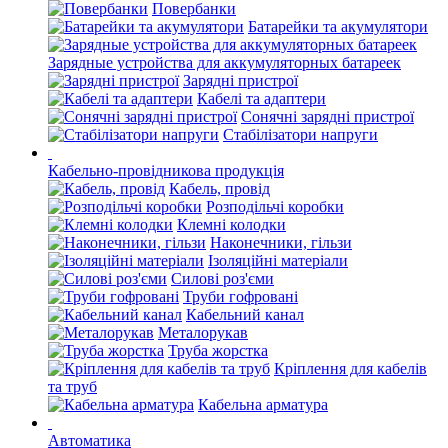
Повербанки
Батарейки та акумулятори
Зарядные устройства для аккумуляторных батареек
Зарядні пристрої
Кабелі та адаптери
Сонячні зарядні пристрої
Стабілізатори напруги
Кабельно-провідникова продукція
Кабель, провід
Розподільчі коробки
Клемні колодки
Наконечники, гільзи
Ізоляційні матеріали
Силові роз'єми
Труби гофровані
Кабельний канал
Металорукав
Труба жорстка
Кріплення для кабелів
та труб
Кабельна арматура
Автоматика