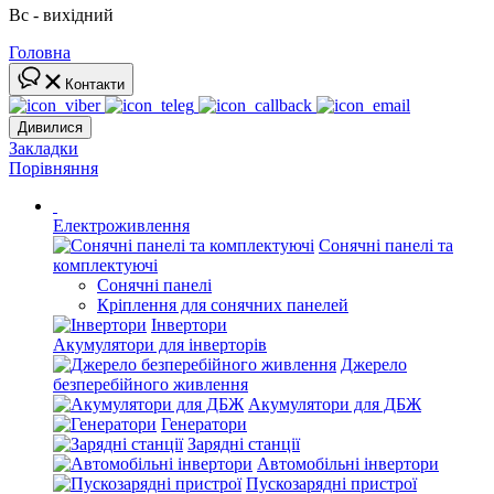
Вс - вихідний
Головна
Контакти
Дивилися
Закладки
Порівняння
Електроживлення
Сонячні панелі та
комплектуючі
Сонячні панелі
Кріплення для сонячних панелей
Інвертори
Акумулятори для інверторів
Джерело
безперебійного живлення
Акумулятори для ДБЖ
Генератори
Зарядні станції
Автомобільні інвертори
Пускозарядні пристрої