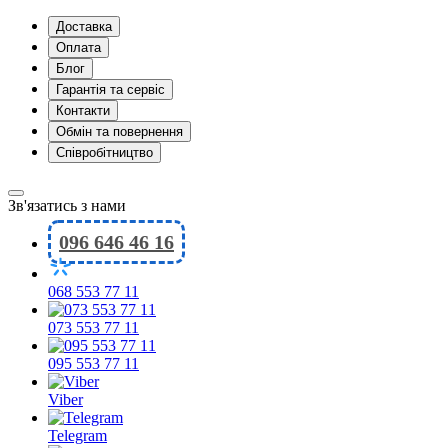
Доставка
Оплата
Блог
Гарантія та сервіс
Контакти
Обмін та повернення
Співробітництво
Зв'язатись з нами
096 646 46 16
068 553 77 11
073 553 77 11
095 553 77 11
Viber
Telegram