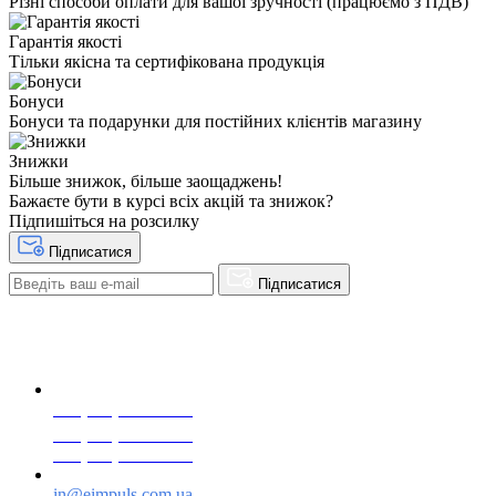
Різні способи оплати для вашої зручності (працюємо з ПДВ)
Гарантія якості
Тільки якісна та сертифікована продукція
Бонуси
Бонуси та подарунки для постійних клієнтів магазину
Знижки
Більше знижок, більше заощаджень!
Бажаєте бути в курсі всіх акцій та знижок?
Підпишіться на розсилку
Підписатися
Підписатися
+38(068) 553 77 11
+38(073) 553 77 11
+38(095) 553 77 11
in@eimpuls.com.ua