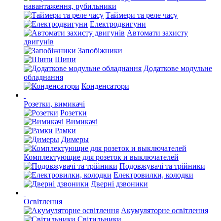
навантаження, рубильники
Таймери та реле часу
Електродвигуни
Автомати захисту
двигунів
Запобіжники
Шини
Додаткове модульне
обладнання
Конденсатори
Розетки, вимикачі
Розетки
Вимикачі
Рамки
Димеры
Комплектующие для розеток и выключателей
Подовжувачі та трійники
Електровилки, колодки
Дверні дзвоники
Освітлення
Акумуляторне освітлення
Світильники