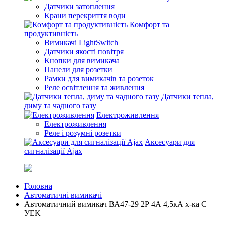
Датчики затоплення
Крани перекриття води
Комфорт та
продуктивність
Вимикачі LightSwitch
Датчики якості повітря
Кнопки для вимикача
Панели для розетки
Рамки для вимикачів та розеток
Реле освітлення та живлення
Датчики тепла,
диму та чадного газу
Електроживлення
Електроживлення
Реле і розумні розетки
Аксесуари для
сигналізації Ajax
Головна
Автоматичні вимикачі
Автоматичний вимикач ВА47-29 2Р 4А 4,5кА х-ка C
УEK