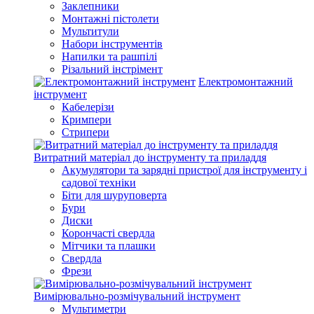
Заклепники
Монтажні пістолети
Мультитули
Набори інструментів
Напилки та рашпілі
Різальний інстрімент
Електромонтажний
інструмент
Кабелерізи
Кримпери
Стрипери
Витратний матеріал до інструменту та приладдя
Акумулятори та зарядні пристрої для інструменту і
садової техніки
Біти для шуруповерта
Бури
Диски
Корончасті свердла
Мітчики та плашки
Свердла
Фрези
Вимірювально-розмічувальний інструмент
Мультиметри