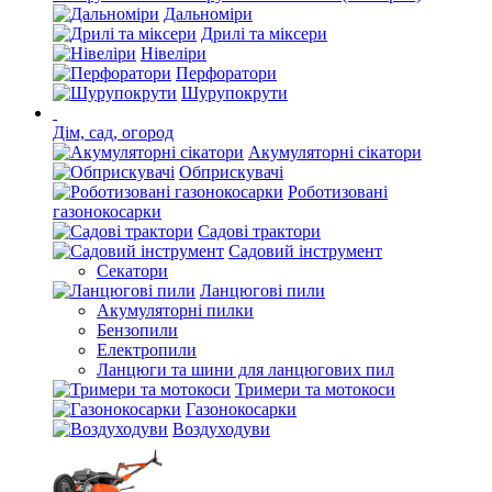
Дальноміри
Дрилі та міксери
Нівеліри
Перфоратори
Шурупокрути
Дім, сад, огород
Акумуляторні сікатори
Обприскувачі
Роботизовані
газонокосарки
Садові трактори
Садовий інструмент
Секатори
Ланцюгові пили
Акумуляторні пилки
Бензопили
Електропили
Ланцюги та шини для ланцюгових пил
Тримери та мотокоси
Газонокосарки
Воздуходуви