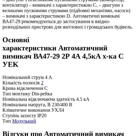
вентилятор) – вимикачі з характеристикою C, – двигуни з
великими пусковими струмами (підйомні механізми, насоси)
– вимикачі з характеристикою D. Автоматичні вимикачі
ВА47-29 рекомендуються до застосування в ввідно-
розподільних пристроях для житлових і громадських будівель.
Основні
характеристики Автоматичний
вимикач ВА47-29 2Р 4А 4,5кА х-ка C
УEK
Номінальний струм
4 А
Кількість полюсів
2
Крива відключення
C
Тип монтажу
Din-рейка
Номінальна відключаюча здатність
4.5 кА
Номінальна напруга, В
230/400 В
Кліматичне виконання
УХЛ4
Ступінь захисту
IP20
Тип
Модульний
Відгуки про Автоматичний вимикач