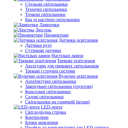
Стельові світильники
Технічні світильники
Точкові світильники
Бра та настінні світильники
Лампочки
Люстры
Прожектори
Датчики освітлення
Датчики руху
Сутінкові датчики
Настільні лампи
Трекове освітлення
Аксесуари для трекових світильників
Трекові і струнні системи
Вуличне освітлення
Архітектурні світильники
Закопувані світильники (ґрунтові)
Консольні світильники
Садові світильники
Світильники на сонячній батареї
LED-лента
Світлодіодна стрічка
Контролери
Блоки живлення
Профіль та комплектуючі для LED-стрічки