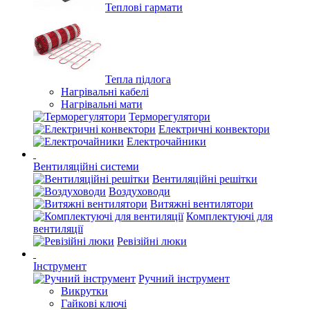
Теплові гармати
Тепла підлога
Нагрівальні кабелі
Нагрівальні мати
Терморегулятори
Електричні конвектори
Електрочайники
Вентиляційні системи
Вентиляційні решітки
Воздуховоди
Витяжні вентилятори
Комплектуючі для
вентиляції
Ревізійні люки
Інструмент
Ручний інструмент
Викрутки
Гайкові ключі