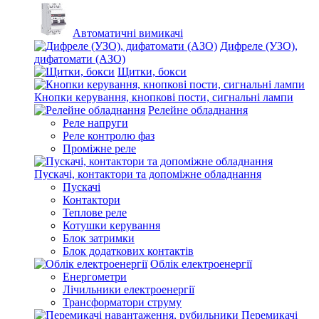
Автоматичні вимикачі
Дифреле (УЗО),
дифатомати (АЗО)
Щитки, бокси
Кнопки керування, кнопкові пости, сигнальні лампи
Релейне обладнання
Реле напруги
Реле контролю фаз
Проміжне реле
Пускачі, контактори та допоміжне обладнання
Пускачі
Контактори
Теплове реле
Котушки керування
Блок затримки
Блок додаткових контактів
Облік електроенергії
Енергометри
Лічильники електроенергії
Трансформатори струму
Перемикачі