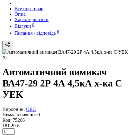
Все про товар
Опис
Характеристики
0
Відгуки
0
Питання - відповідь
ХІТ
Автоматичний вимикач
ВА47-29 2Р 4А 4,5кА х-ка C
УEK
Виробник:
UEC
Немає в наявності
Код:
75266
181.20 ₴