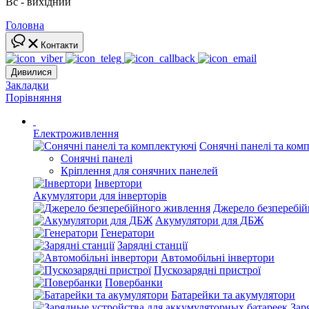
Вс - вихідний
Головна
Контакти
Дивилися
Закладки
Порівняння
Електроживлення
Сонячні панелі та ком
Сонячні панелі
Кріплення для сонячних панелей
Інвертори
Акумулятори для інверторів
Джерело безперебі
Акумулятори для ДБЖ
Генератори
Зарядні станції
Автомобільні інвертори
Пускозарядні пристрої
Повербанки
Батарейки та акумулятори
Зар