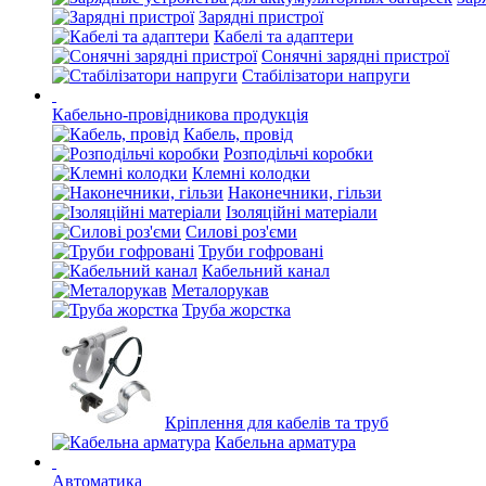
Зарядні пристрої
Кабелі та адаптери
Сонячні зарядні пристрої
Стабілізатори напруги
Кабельно-провідникова продукція
Кабель, провід
Розподільчі коробки
Клемні колодки
Наконечники, гільзи
Ізоляційні матеріали
Силові роз'єми
Труби гофровані
Кабельний канал
Металорукав
Труба жорстка
Кріплення для кабелів та труб
Кабельна арматура
Автоматика