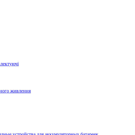
плектуючі
йного живлення
ядные устройства для аккумуляторных батареек