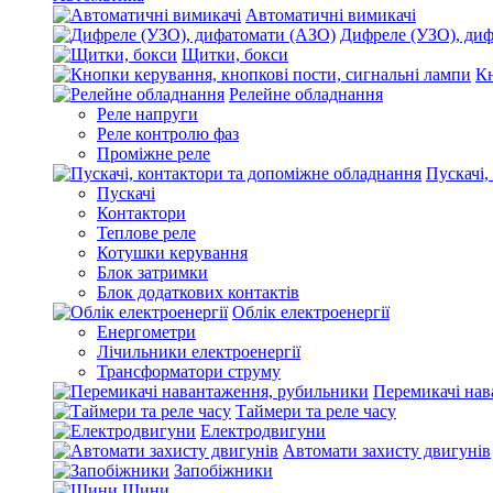
Автоматичні вимикачі
Дифреле (УЗО), ди
Щитки, бокси
Кн
Релейне обладнання
Реле напруги
Реле контролю фаз
Проміжне реле
Пускачі,
Пускачі
Контактори
Теплове реле
Котушки керування
Блок затримки
Блок додаткових контактів
Облік електроенергії
Енергометри
Лічильники електроенергії
Трансформатори струму
Перемикачі нав
Таймери та реле часу
Електродвигуни
Автомати захисту двигунів
Запобіжники
Шини