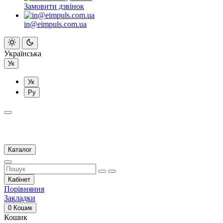
Замовити дзвінок
in@eimpuls.com.ua
Українська
Ук
Ук
Ру
Каталог
Кабінет
Порівняння
Закладки
0
Кошик
Кошик