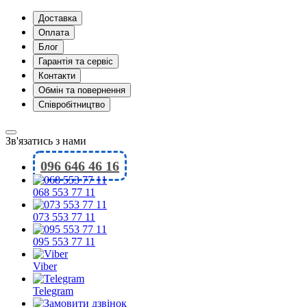
Доставка
Оплата
Блог
Гарантія та сервіс
Контакти
Обмін та повернення
Співробітництво
Зв'язатись з нами
096 646 46 16
068 553 77 11
073 553 77 11
095 553 77 11
Viber
Telegram