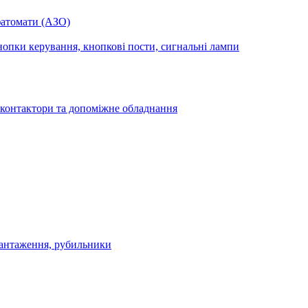
фатомати (АЗО)
опки керування, кнопкові пости, сигнальні лампи
 контактори та допоміжне обладнання
антаження, рубильники