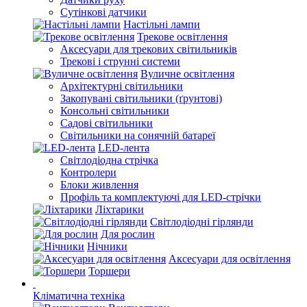
Сутінкові датчики
Настільні лампи
Трекове освітлення
Аксесуари для трекових світильників
Трекові і струнні системи
Вуличне освітлення
Архітектурні світильники
Закопувані світильники (ґрунтові)
Консольні світильники
Садові світильники
Світильники на сонячній батареї
LED-лента
Світлодіодна стрічка
Контролери
Блоки живлення
Профіль та комплектуючі для LED-стрічки
Ліхтарики
Світлодіодні гірлянди
Для рослин
Нічники
Аксесуари для освітлення
Торшери
Кліматична техніка