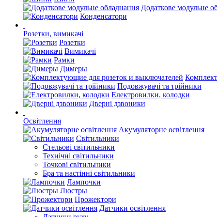
Додаткове модульне о
Конденсатори
Розетки, вимикачі
Розетки
Вимикачі
Рамки
Димеры
Комплект
Подовжувачі та трійники
Електровилки, колодки
Дверні дзвоники
Освітлення
Акумуляторне освітлення
Світильники
Стельові світильники
Технічні світильники
Точкові світильники
Бра та настінні світильники
Лампочки
Люстры
Прожектори
Датчики освітлення
Датчики руху