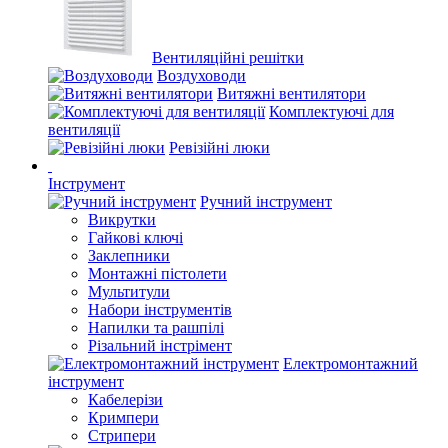
Вентиляційні решітки
Воздуховоди
Витяжні вентилятори
Комплектуючі для
вентиляції
Ревізійні люки
Інструмент
Ручний інструмент
Викрутки
Гайкові ключі
Заклепники
Монтажні пістолети
Мультитули
Набори інструментів
Напилки та рашпілі
Різальний інстрімент
Електромонтажний
інструмент
Кабелерізи
Кримпери
Стрипери