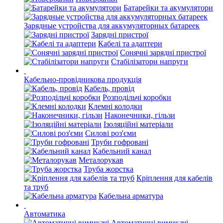
Батарейки та акумулятори
Зарядные устройства для аккумуляторных батареек
Зарядні пристрої
Кабелі та адаптери
Сонячні зарядні пристрої
Стабілізатори напруги
Кабельно-провідникова продукція
Кабель, провід
Розподільчі коробки
Клемні колодки
Наконечники, гільзи
Ізоляційні матеріали
Силові роз'єми
Труби гофровані
Кабельний канал
Металорукав
Труба жорстка
Кріплення для кабелів
та труб
Кабельна арматура
Автоматика
Автоматичні вимикачі