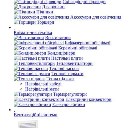
Світлодіодні гірлянди
Для рослин
Нічники
Аксесуари для освітлення
Торшери
Кліматична техніка
Вентилятори
Інфрачервоні обігрівачі
Керамічні обігрівачі
Кондиціонери
Настільні плити
Тепловентилятори
Теплові насоси
Теплові гармати
Тепла підлога
Нагрівальні кабелі
Нагрівальні мати
Терморегулятори
Електричні конвектори
Електрочайники
Вентиляційні системи