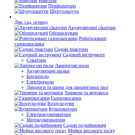
Нівеліри
Перфоратори
Шурупокрути
Дім, сад, огород
Акумуляторні сікатори
Обприскувачі
Роботизовані
газонокосарки
Садові трактори
Садовий інструмент
Секатори
Ланцюгові пили
Акумуляторні пилки
Бензопили
Електропили
Ланцюги та шини для ланцюгових пил
Тримери та мотокоси
Газонокосарки
Воздуходуви
Культиватори
Електрокультиватори
Мотокультиватори
Садові подрібнювачі
Мойки високого тиску