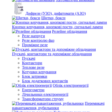
Дифреле (УЗО), дифатомати (АЗО)
Щитки, бокси
Кнопки керування, кнопкові пости, сигнальні лампи
Релейне обладнання
Реле напруги
Реле контролю фаз
Проміжне реле
Пускачі, контактори та допоміжне обладнання
Пускачі
Контактори
Теплове реле
Котушки керування
Блок затримки
Блок додаткових контактів
Облік електроенергії
Енергометри
Лічильники електроенергії
Трансформатори струму
Перемикачі
навантаження, рубильники