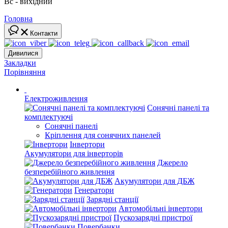
Вс - вихідний
Головна
Контакти
Дивилися
Закладки
Порівняння
Електроживлення
Сонячні панелі та
комплектуючі
Сонячні панелі
Кріплення для сонячних панелей
Інвертори
Акумулятори для інверторів
Джерело
безперебійного живлення
Акумулятори для ДБЖ
Генератори
Зарядні станції
Автомобільні інвертори
Пускозарядні пристрої
Повербанки