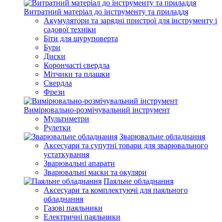
Витратний матеріал до інструменту та приладдя
Акумулятори та зарядні пристрої для інструменту і
садової техніки
Біти для шуруповерта
Бури
Диски
Корончасті свердла
Мітчики та плашки
Свердла
Фрези
Вимірювально-розмічувальний інструмент
Мультиметри
Рулетки
Зварювальне обладнання
Аксесуари та супутні товари для зварювального
устаткування
Зварювальні апарати
Зварювальні маски та окуляри
Паяльне обладнання
Аксесуари та комплектуючі для паяльного
обладнання
Газові паяльники
Електричні паяльники