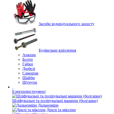
Засоби індивідуального захисту
Будівельне кріплення
Анкери
Болти
Гайки
Дюбелі
Саморізи
Шайби
Шурупи
Електроінструмент
Шліфувальні та полірувальні машини (болгарки)
Дальноміри
Дрилі та міксери