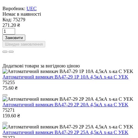
Виробник:
UEC
Немає в наявності
Код:
75279
271.20 ₴
Замовити
Швидке замовлення
Додаткові товари за вигідною ціною
Автоматичний вимикач ВА47-29 1Р 10А 4,5кА х-ка C УEK
75255
75.60 ₴
Автоматичний вимикач ВА47-29 2Р 20А 4,5кА х-ка C УEK
75271
159.60 ₴
Автоматичний вимикач ВА47-29 2Р 25А 4,5кА х-ка C УEK
75272