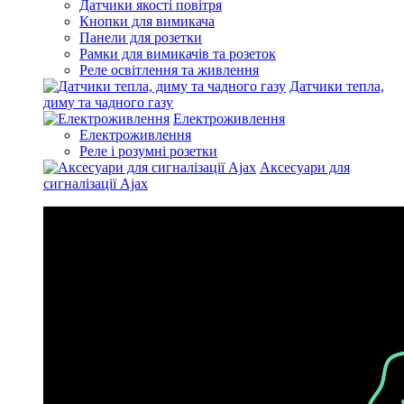
Датчики якості повітря
Кнопки для вимикача
Панели для розетки
Рамки для вимикачів та розеток
Реле освітлення та живлення
Датчики тепла,
диму та чадного газу
Електроживлення
Електроживлення
Реле і розумні розетки
Аксесуари для
сигналізації Ajax