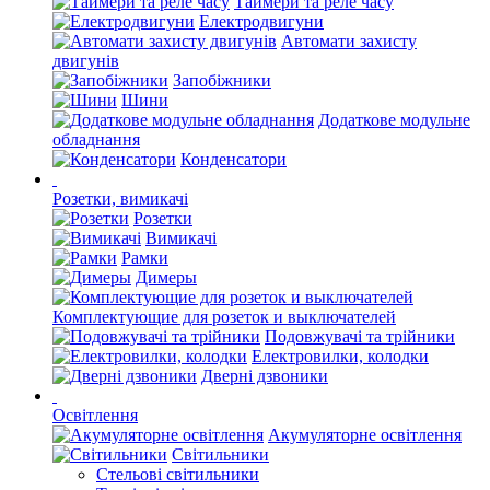
Таймери та реле часу
Електродвигуни
Автомати захисту
двигунів
Запобіжники
Шини
Додаткове модульне
обладнання
Конденсатори
Розетки, вимикачі
Розетки
Вимикачі
Рамки
Димеры
Комплектующие для розеток и выключателей
Подовжувачі та трійники
Електровилки, колодки
Дверні дзвоники
Освітлення
Акумуляторне освітлення
Світильники
Стельові світильники