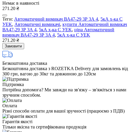
Немає в наявності
271.20 ₴
Теги:
Автоматичний вимикач ВА47-29 3Р 3А 4
,
5кА х-ка C
УEK
,
Автоматичні вимикачі
,
купити Автоматичний вимикач
ВА47-29 3Р 3А 4
,
5кА х-ка C УEK
,
ціна Автоматичний
вимикач ВА47-29 3Р 3А 4
,
5кА х-ка C УEK
271.20 ₴
Замовити
Безкоштовна доставка
Безкоштовна доставка з ROZETKA Delivery для замовлень від
300 грн, вагою до 30кг та довжиною до 120см
Підтримка
Потрібна допомога? Ми завжди на зв'язку – зв'яжіться з нами
зручним способом.
Оплата
Різні способи оплати для вашої зручності (працюємо з ПДВ)
Гарантія якості
Тільки якісна та сертифікована продукція