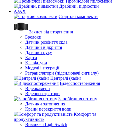
Промислові пилосмоки
Драбини, підмостки
AJAX
Стартові комплекти
Захист від вторгнення
Брелоки
Датчик розбиття скла
Датчики відкриття
Датчики руху
Карти
Клавіатури
Модулі інтеграції
Ретранслятори (підсилювачі сигналу)
Централі (хаби)
Відеоспостереження
Відеокамери
Відеореєстратори
Запобігання потопу
Датчики затоплення
Крани перекриття води
Комфорт та
продуктивність
Вимикачі LightSwitch