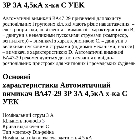
3Р 3А 4,5кА х-ка C УEK
Автоматичні вимикачі ВА47-29 призначені для захисту
розподільних і групових кіл, які мають різне навантаження: –
електроприлади, освітлення – вимикачі з характеристикою B,
– двигуни з невеликими пусковими струмами (компресор,
вентилятор) – вимикачі з характеристикою C, – двигуни з
великими пусковими струмами (підйомні механізми, насоси)
– вимикачі з характеристикою D. Автоматичні вимикачі
ВА47-29 рекомендуються до застосування в ввідно-
розподільних пристроях для житлових і громадських будівель.
Основні
характеристики Автоматичний
вимикач ВА47-29 3Р 3А 4,5кА х-ка C
УEK
Номінальний струм
3 А
Кількість полюсів
3
Крива відключення
C
Тип монтажу
Din-рейка
Номінальна відключаюча здатність
4.5 кА