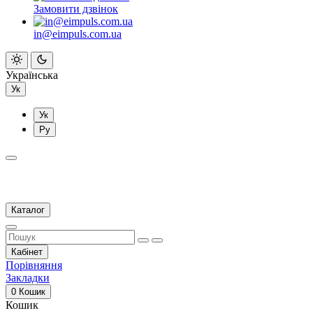
Замовити дзвінок
in@eimpuls.com.ua
Українська
Ук
Ук
Ру
Каталог
Кабінет
Порівняння
Закладки
0
Кошик
Кошик