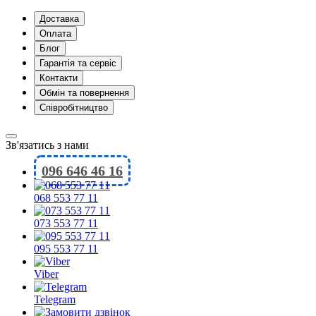
Доставка
Оплата
Блог
Гарантія та сервіс
Контакти
Обмін та повернення
Співробітництво
Зв'язатись з нами
096 646 46 16
068 553 77 11
073 553 77 11
095 553 77 11
Viber
Telegram