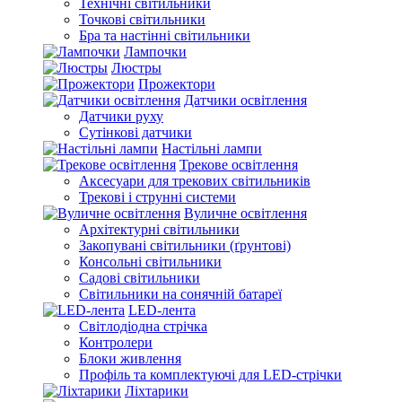
Технічні світильники
Точкові світильники
Бра та настінні світильники
Лампочки
Люстры
Прожектори
Датчики освітлення
Датчики руху
Сутінкові датчики
Настільні лампи
Трекове освітлення
Аксесуари для трекових світильників
Трекові і струнні системи
Вуличне освітлення
Архітектурні світильники
Закопувані світильники (ґрунтові)
Консольні світильники
Садові світильники
Світильники на сонячній батареї
LED-лента
Світлодіодна стрічка
Контролери
Блоки живлення
Профіль та комплектуючі для LED-стрічки
Ліхтарики